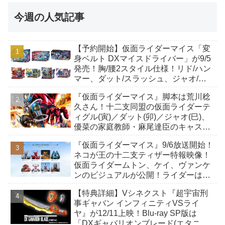
今週の人気記事
【予約開始】仮面ライダーマイス「変
身ベルト DXマイスドライバー」が9/5
発売！胸/腰2スタイル仕様！リド/ハン
マー、ダット/スラッシュ、ジャオ/バ
イト、ケイ/ショットボーンバックル
『仮面ライダーマイス』脚本は荒川稔
も！
久さん！十二支同盟の仮面ライダーテ
ィグル(寅)／ダット(卯)／ジャオ(巳)、
優菜の家庭教師・麻尾達臣のキャスト
が発表！トリガーのアキト金子隼也さ
『仮面ライダーマイス』9/6放送開始！
んも変身！
ネコが王の十二支ティザー特報映像！
仮面ライダームトン、ケイ、ヴァンケ
ンのビジュアルが公開！ライダーは子
丑寅卯辰巳午未申酉戌亥猫猫の14人⁉
【特典詳細】Vシネクスト『超宇宙刑
事ギャバン インフィニティVSライ
ヤ』が12/11上映！Blu-ray SP版は
「DXギャバリオンブレード(エタニテ