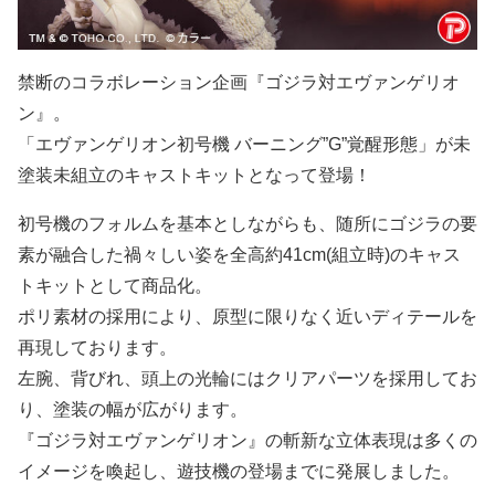
禁断のコラボレーション企画『ゴジラ対エヴァンゲリオ
ン』。
「エヴァンゲリオン初号機 バーニング”G”覚醒形態」が未
塗装未組立のキャストキットとなって登場！
初号機のフォルムを基本としながらも、随所にゴジラの要
素が融合した禍々しい姿を全高約41cm(組立時)のキャス
トキットとして商品化。
ポリ素材の採用により、原型に限りなく近いディテールを
再現しております。
左腕、背びれ、頭上の光輪にはクリアパーツを採用してお
り、塗装の幅が広がります。
『ゴジラ対エヴァンゲリオン』の斬新な立体表現は多くの
イメージを喚起し、遊技機の登場までに発展しました。