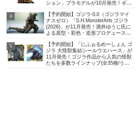
ション」プラモデルが10月発売！ギャ
オスハイパーにとどめを刺そうとする
【予約開始】ゴジラ-0.0（ゴジラマイ
緊迫の瞬間！
ナスゼロ）「S.H.MonsterArts ゴジラ
(2026)」が11月発売！酒井ゆうじ氏に
よる原型・彩色・造形プロデュースに
て立体化！
【予約開始】「にふぉるめーしょん ゴ
ジラ 大怪獣集結シールウエハース」が
11月発売！ゴジラ作品から人気の怪獣
たちを多数ラインナップ(全35種/うち
シクレ2種)！ ウルトラレアには箔押し
加工！