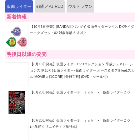
仮面ライダー
戦隊／PJ.RED
ウルトラマン
新着情報
【10月3日発売】[BANDAI] [バンダイ 仮面ライダーマイス DXライダ
ーエグズセット02 対象年齢 3 才以上
明後日以降の発売
【8月18日発売】仮面ライダーDVDコレクション 平成ジェネレーシ
ョンズ 第16号(仮面ライダー×仮面ライダー オーズ＆ダブルfeat.スカ
ル MOVIE大戦CORE) [分冊百科] (DVD・シール付)
【8月20日発売】仮面ライダーＢｌａｃｋ × 仮面ライダーＺＯ
【8月20日発売】仮面ライダーＢｌａｃｋ × 仮面ライダーＺＯ
(小学館クリエイティブ単行本)