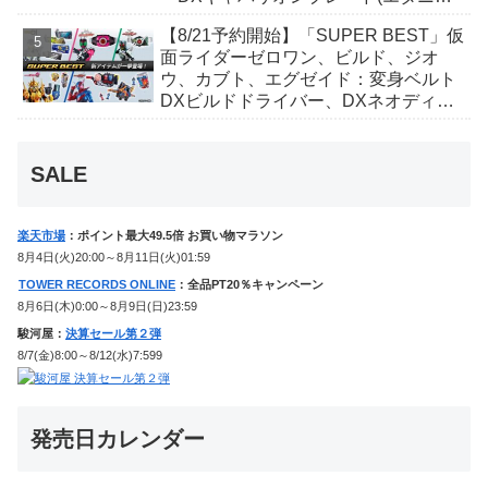
ィver.)」「ユカイダーエモルギー」ほ
【8/21予約開始】「SUPER BEST」仮
か豪華特典付き！
面ライダーゼロワン、ビルド、ジオ
ウ、カブト、エグゼイド：変身ベルト
DXビルドドライバー、DXネオディケ
イドライバー、DXホッパーゼクターほ
か12点！
SALE
楽天市場
：ポイント最大49.5倍 お買い物マラソン
8月4日(火)20:00～8月11日(火)01:59
TOWER RECORDS ONLINE
：全品PT20％キャンペーン
8月6日(木)0:00～8月9日(日)23:59
駿河屋：
決算セール第２弾
8/7(金)8:00～8/12(水)7:599
発売日カレンダー