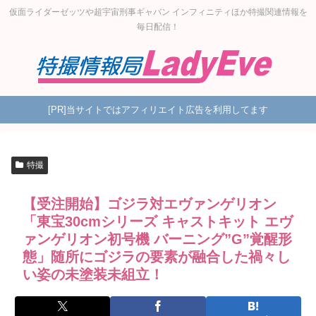
仮面ライダーゼッツや超宇宙刑事ギャバン インフィニティほか特撮関連情報を
毎日配信！
[PR]当サイトではアフィリエイト広告を利用してます
特撮
【受注開始】ゴジラ対エヴァンゲリオン
「東宝30cmシリーズ キャストキット エヴ
ァンゲリオン初号機 バーニング”G”覚醒形
態」随所にゴジラの要素が融合した禍々し
い姿の未塗装未組立！