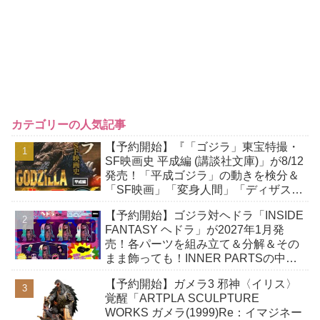
カテゴリーの人気記事
【予約開始】『「ゴジラ」東宝特撮・
SF映画史 平成編 (講談社文庫)」が8/12
発売！「平成ゴジラ」の動きを検分＆
「SF映画」「変身人間」「ディザスタ
ー路線」「ホラー映画」などを研究！
【予約開始】ゴジラ対ヘドラ「INSIDE
FANTASY ヘドラ」が2027年1月発
売！各パーツを組み立て＆分解＆その
まま飾っても！INNER PARTSの中に
収納できる「幼体」付き！
【予約開始】ガメラ3 邪神〈イリス〉
覚醒「ARTPLA SCULPTURE
WORKS ガメラ(1999)Re：イマジネー