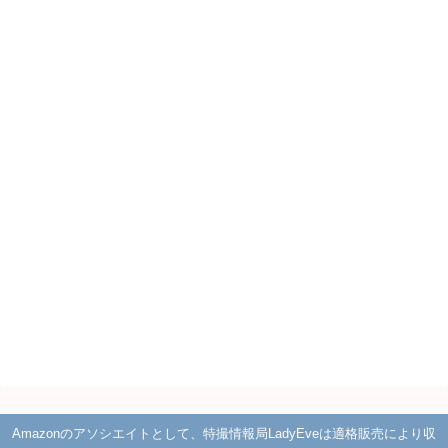
Amazonのアソシエイトとして、特撮情報局LadyEveは適格販売により収