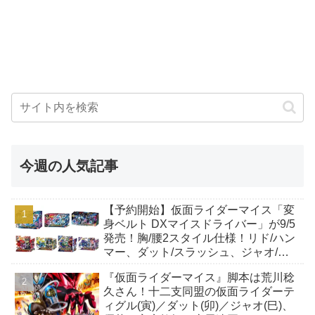
今週の人気記事
【予約開始】仮面ライダーマイス「変
身ベルト DXマイスドライバー」が9/5
発売！胸/腰2スタイル仕様！リド/ハン
マー、ダット/スラッシュ、ジャオ/バ
イト、ケイ/ショットボーンバックル
『仮面ライダーマイス』脚本は荒川稔
も！
久さん！十二支同盟の仮面ライダーテ
ィグル(寅)／ダット(卯)／ジャオ(巳)、