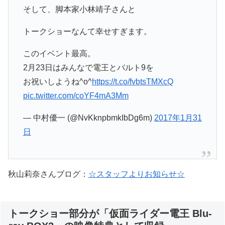
そして、脚本家小林靖子さんと
トークショーなんて幸せすぎます。
このイベント最高。
2月23日はみんなで電王とバルト9を
お祝いしようね^o^
https://t.co/fvbtsTMXcQ
pic.twitter.com/coYF4mA3Mm
— 中村優一 (@NvKknpbmkIbDg6m)
2017年1月31
日
秋山莉奈さんブログ：
☆スタッフよりお知らせ☆
トークショー部分が「仮面ライダー電王 Blu-