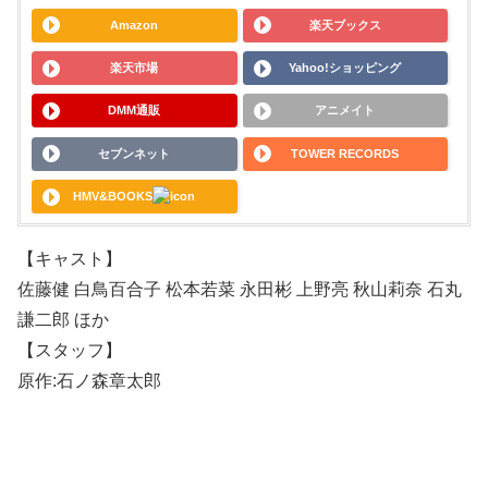
Amazon
楽天ブックス
楽天市場
Yahoo!ショッピング
DMM通販
アニメイト
セブンネット
TOWER RECORDS
HMV&BOOKS
【キャスト】
佐藤健 白鳥百合子 松本若菜 永田彬 上野亮 秋山莉奈 石丸
謙二郎 ほか
【スタッフ】
原作:石ノ森章太郎