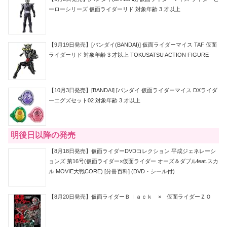
ーローシリーズ 仮面ライダーリド 対象年齢 3 才以上
【9月19日発売】[バンダイ(BANDAI)] 仮面ライダーマイス TAF 仮面
ライダーリド 対象年齢 3 才以上 TOKUSATSU ACTION FIGURE
【10月3日発売】[BANDAI] [バンダイ 仮面ライダーマイス DXライダ
ーエグズセット02 対象年齢 3 才以上
明後日以降の発売
【8月18日発売】仮面ライダーDVDコレクション 平成ジェネレーシ
ョンズ 第16号(仮面ライダー×仮面ライダー オーズ＆ダブルfeat.スカ
ル MOVIE大戦CORE) [分冊百科] (DVD・シール付)
【8月20日発売】仮面ライダーＢｌａｃｋ × 仮面ライダーＺＯ