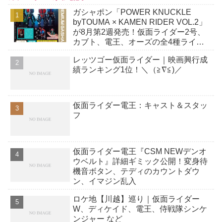
ガシャポン「POWER KNUCKLE
byTOUMA × KAMEN RIDER VOL.2」
が8月第2週発売！仮面ライダー2号、
カブト、電王、オーズの全4種ライン
ナップ！
レッツゴー仮面ライダー｜映画興行成
績ランキング1位！＼（≧∇≦)／
仮面ライダー電王：キャスト＆スタッ
フ
仮面ライダー電王『CSM NEWデンオ
ウベルト』詳細ギミック公開！変身待
機音ボタン、テディのカウントダウ
ン、イマジン乱入
ロケ地【川越】巡り｜仮面ライダー
W、ディケイド、電王、侍戦隊シンケ
ンジャー など