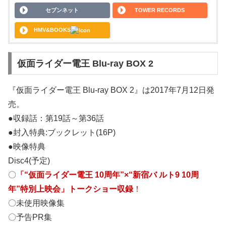
セブンネット
TOWER RECORDS
HMV&BOOKS
仮面ライダー電王 Blu-ray BOX 2
『仮面ライダー電王 Blu-ray BOX 2』は2017年7月12日発
売。
●収録話：第19話～第36話
●封入特典:ブックレット(16P)
●映像特典
Disc4(予定)
〇
「“仮面ライダー電王 10周年”×“新宿バ ルト9 10周
年”特別上映会」トークショー収録
！
〇未使用映像集
〇予告PR集