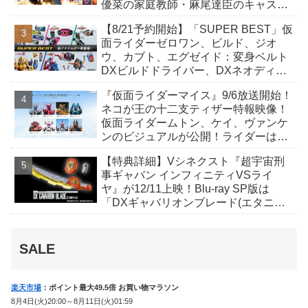
優菜の家庭教師・麻尾達臣のキャスト
が発表！トリガーのアキト金子隼也さ
【8/21予約開始】「SUPER BEST」仮
んも変身！
面ライダーゼロワン、ビルド、ジオ
ウ、カブト、エグゼイド：変身ベルト
DXビルドドライバー、DXネオディケ
イドライバー、DXホッパーゼクターほ
『仮面ライダーマイス』9/6放送開始！
か12点！
ネコが王の十二支ティザー特報映像！
仮面ライダームトン、ケイ、ヴァンケ
ンのビジュアルが公開！ライダーは子
丑寅卯辰巳午未申酉戌亥猫猫の14人⁉
【特典詳細】Vシネクスト『超宇宙刑
事ギャバン インフィニティVSライ
ヤ』が12/11上映！Blu-ray SP版は
「DXギャバリオンブレード(エタニテ
ィver.)」「ユカイダーエモルギー」ほ
か豪華特典付き！
SALE
楽天市場
：ポイント最大49.5倍 お買い物マラソン
8月4日(火)20:00～8月11日(火)01:59