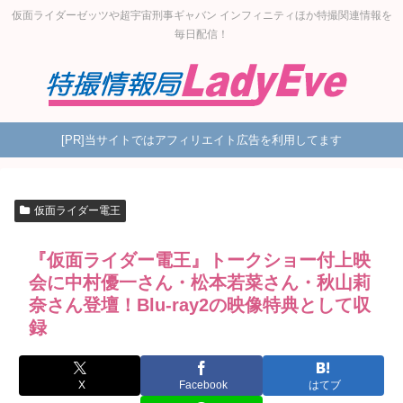
仮面ライダーゼッツや超宇宙刑事ギャバン インフィニティほか特撮関連情報を
毎日配信！
[PR]当サイトではアフィリエイト広告を利用してます
仮面ライダー電王
『仮面ライダー電王』トークショー付上映
会に中村優一さん・松本若菜さん・秋山莉
奈さん登壇！Blu-ray2の映像特典として収
録
X
Facebook
はてブ