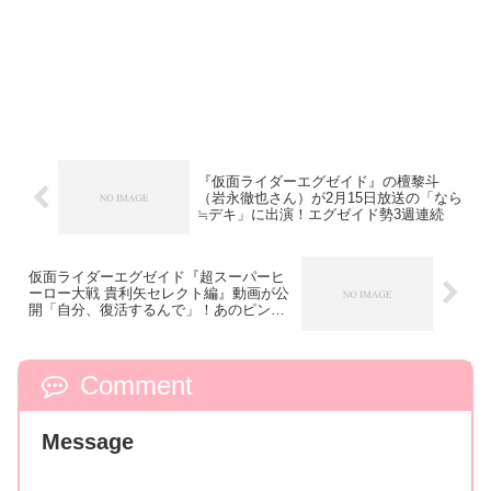
『仮面ライダーエグゼイド』の檀黎斗
（岩永徹也さん）が2月15日放送の「なら
≒デキ」に出演！エグゼイド勢3週連続
仮面ライダーエグゼイド『超スーパーヒ
ーロー大戦 貴利矢セレクト編』動画が公
開「自分、復活するんで」！あのピンク
は修正
Comment
Message