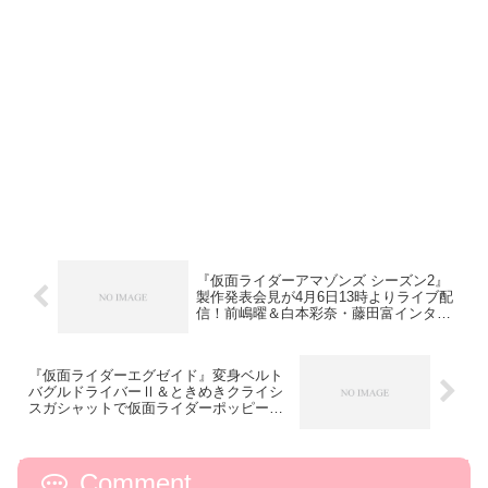
『仮面ライダーアマゾンズ シーズン2』
製作発表会見が4月6日13時よりライブ配
信！前嶋曜＆白本彩奈・藤田富インタビ
ューも
『仮面ライダーエグゼイド』変身ベルト
バグルドライバーⅡ＆ときめきクライシ
スガシャットで仮面ライダーポッピーに
変身！
Comment