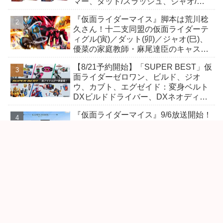
マー、ダット/スラッシュ、ジャオ/バ
イト、ケイ/ショットボーンバックル
『仮面ライダーマイス』脚本は荒川稔
も！
久さん！十二支同盟の仮面ライダーテ
ィグル(寅)／ダット(卯)／ジャオ(巳)、
優菜の家庭教師・麻尾達臣のキャスト
が発表！トリガーのアキト金子隼也さ
【8/21予約開始】「SUPER BEST」仮
んも変身！
面ライダーゼロワン、ビルド、ジオ
ウ、カブト、エグゼイド：変身ベルト
DXビルドドライバー、DXネオディケ
イドライバー、DXホッパーゼクターほ
『仮面ライダーマイス』9/6放送開始！
か12点！
ネコが王の十二支ティザー特報映像！
仮面ライダームトン、ケイ、ヴァンケ
ンのビジュアルが公開！ライダーは子
丑寅卯辰巳午未申酉戌亥猫猫の14人⁉
Vシネクスト『超宇宙刑事ギャバン イ
ンフィニティVSライヤ』が12/11上
映！Blu-rayスペシャル版は「DXギャ
バリオンブレード(エタニティver.)」
「ユカイダーエモルギー」ほか豪華特
典付！