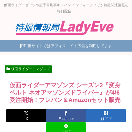
仮面ライダーゼッツや超宇宙刑事ギャバン インフィニティほか特撮関連情報を
毎日配信！
[PR]当サイトではアフィリエイト広告を利用してます
仮面ライダーアマゾンズ
仮面ライダーアマゾンズ シーズン2『変身
ベルト ネオアマゾンズドライバー』が4/6
受注開始！プレバン＆Amazonセット販売
X
Facebook
はてブ