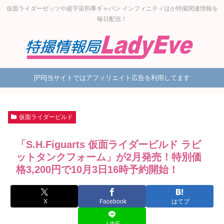
仮面ライダーゼッツや超宇宙刑事ギャバン インフィニティほか特撮関連情報を
毎日配信！
[PR]当サイトではアフィリエイト広告を利用してます
仮面ライダービルド
「S.H.Figuarts 仮面ライダービルド ラビ
ットタンクフォーム」が2月発売！特別価
格3,200円で10月3日16時予約開始！
X
Facebook
はてブ