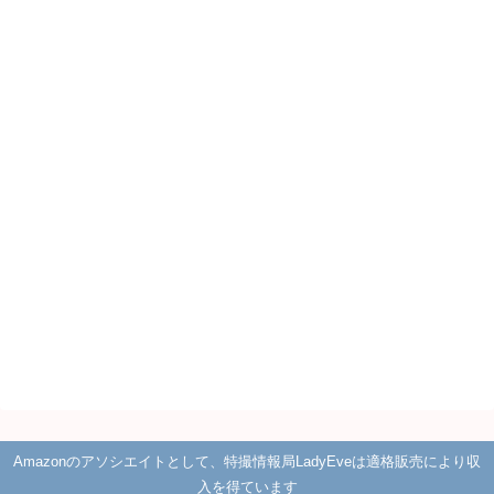
Amazonのアソシエイトとして、特撮情報局LadyEveは適格販売により収
入を得ています