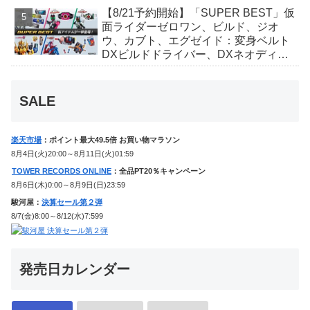
ィver.)」「ユカイダーエモルギー」ほ
【8/21予約開始】「SUPER BEST」仮
か豪華特典付き！
面ライダーゼロワン、ビルド、ジオ
ウ、カブト、エグゼイド：変身ベルト
DXビルドドライバー、DXネオディケ
イドライバー、DXホッパーゼクターほ
か12点！
SALE
楽天市場
：ポイント最大49.5倍 お買い物マラソン
8月4日(火)20:00～8月11日(火)01:59
TOWER RECORDS ONLINE
：全品PT20％キャンペーン
8月6日(木)0:00～8月9日(日)23:59
駿河屋：
決算セール第２弾
8/7(金)8:00～8/12(水)7:599
発売日カレンダー