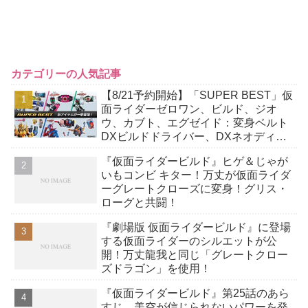
カテゴリーの人気記事
【8/21予約開始】「SUPER BEST」仮
面ライダーゼロワン、ビルド、ジオ
ウ、カブト、エグゼイド：変身ベルト
DXビルドドライバー、DXネオディケ
イドライバー、DXホッパーゼクターほ
『仮面ライダービルド』ヒゲ＆じゃが
か12点！
いもコンビ キター！万丈が仮面ライダ
ーグレートクローズに変身！グリス・
ローグと共闘！
『劇場版 仮面ライダービルド』に登場
する仮面ライダーのシルエットが公
開！万丈龍我と同じ「グレートクロー
ズドラゴン」を使用！
『仮面ライダービルド』第25話のあら
すじ。美空が信じられないパワーを発