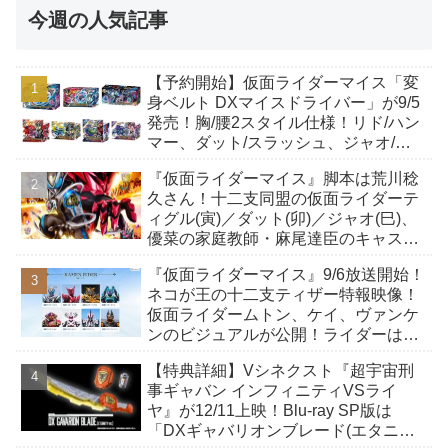
今週の人気記事
【予約開始】仮面ライダーマイス「変
身ベルト DXマイスドライバー」が9/5
発売！胸/腰2スタイル仕様！リド/ハン
マー、ダット/スラッシュ、ジャオ/バ
イト、ケイ/ショットボーンバックル
『仮面ライダーマイス』脚本は荒川稔
も！
久さん！十二支同盟の仮面ライダーテ
ィグル(寅)／ダット(卯)／ジャオ(巳)、
優菜の家庭教師・麻尾達臣のキャスト
が発表！トリガーのアキト金子隼也さ
『仮面ライダーマイス』9/6放送開始！
んも変身！
ネコが王の十二支ティザー特報映像！
仮面ライダームトン、ケイ、ヴァンケ
ンのビジュアルが公開！ライダーは子
丑寅卯辰巳午未申酉戌亥猫猫の14人⁉
【特典詳細】Vシネクスト『超宇宙刑
事ギャバン インフィニティVSライ
ヤ』が12/11上映！Blu-ray SP版は
「DXギャバリオンブレード(エタニテ