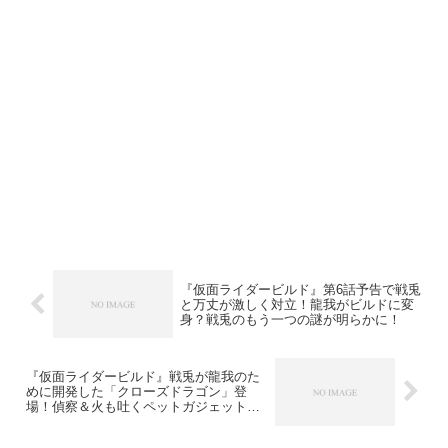
『仮面ライダービルド』第6話予告で戦兎
と万丈が激しく対立！龍我がビルドに変
身？戦兎のもう一つの謎が明らかに！
『仮面ライダービルド』戦兎が龍我のた
めに開発した「クローズドラゴン」登
場！偵察＆火も吐くペットガジェットさ
らに・・