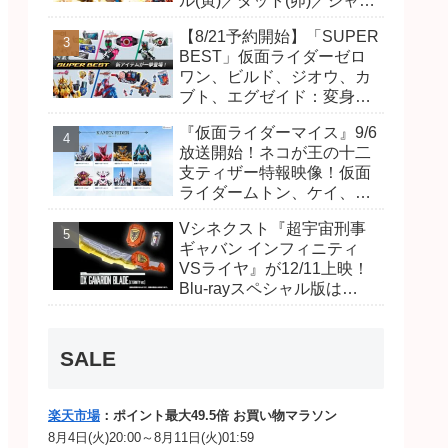
ル(寅)／ダット(卯)／ジャオ
(巳)、優菜の家庭教師・麻
【8/21予約開始】「SUPER
尾達臣のキャストが発表！
BEST」仮面ライダーゼロ
トリガーのアキト金子隼也
ワン、ビルド、ジオウ、カ
さんも変身！
ブト、エグゼイド：変身ベ
ルト DXビルドドライバ
『仮面ライダーマイス』9/6
ー、DXネオディケイドライ
放送開始！ネコが王の十二
バー、DXホッパーゼクター
支ティザー特報映像！仮面
ほか12点！
ライダームトン、ケイ、ヴ
ァンケンのビジュアルが公
Vシネクスト『超宇宙刑事
開！ライダーは子丑寅卯辰
ギャバン インフィニティ
巳午未申酉戌亥猫猫の14
VSライヤ』が12/11上映！
人⁉
Blu-rayスペシャル版は
「DXギャバリオンブレード
(エタニティver.)」「ユカイ
ダーエモルギー」ほか豪華
SALE
特典付！
楽天市場
：ポイント最大49.5倍 お買い物マラソン
8月4日(火)20:00～8月11日(火)01:59