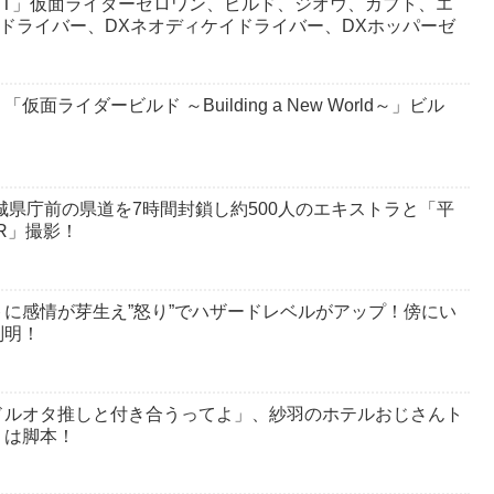
 BEST」仮面ライダーゼロワン、ビルド、ジオウ、カブト、エ
ドドライバー、DXネオディケイドライバー、DXホッパーゼ
ライダービルド ～Building a New World～」ビル
！
城県庁前の県道を7時間封鎖し約500人のエキストラと「平
ER」撮影！
に感情が芽生え”怒り”でハザードレベルがアップ！傍にい
判明！
ドルオタ推しと付き合うってよ」、紗羽のホテルおじさんト
」は脚本！