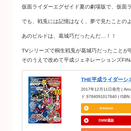
仮面ライダーエグゼイド夏の劇場版で、仮面
でも、戦兎には記憶はなく、夢で見たことの
あのビルドは、葛城巧だったんだ…！！
TVシリーズで桐生戦兎が葛城巧だったことが
そのうえで改めて平成ジェネレーションズFI
THE平成ライダーシネマ
2017年12月11日発売 | Am
ド:9784091017840 | I
Amazon
DMM通販