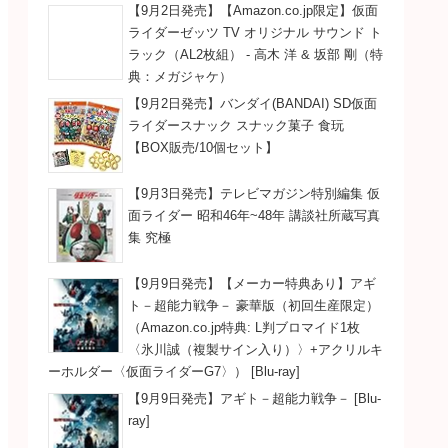
【9月2日発売】【Amazon.co.jp限定】仮面
ライダーゼッツ TV オリジナル サウンド ト
ラック（AL2枚組） - 高木 洋 & 坂部 剛（特
典：メガジャケ）
【9月2日発売】バンダイ(BANDAI) SD仮面
ライダースナック スナック菓子 食玩
【BOX販売/10個セット】
【9月3日発売】テレビマガジン特別編集 仮
面ライダー 昭和46年~48年 講談社所蔵写真
集 究極
【9月9日発売】【メーカー特典あり】アギ
ト－超能力戦争－ 豪華版（初回生産限定）
（Amazon.co.jp特典: L判ブロマイド1枚
〈氷川誠（複製サイン入り）〉+アクリルキ
ーホルダー〈仮面ライダーG7〉） [Blu-ray]
【9月9日発売】アギト－超能力戦争－ [Blu-
ray]