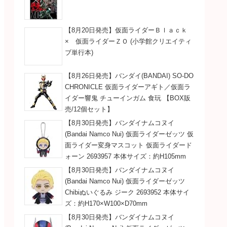
【8月20日発売】仮面ライダーＢｌａｃｋ
× 仮面ライダーＺＯ (小学館クリエイティ
ブ単行本)
【8月26日発売】バンダイ(BANDAI) SO-DO
CHRONICLE 仮面ライダーアギト／仮面ラ
イダー響鬼 チューインガム 食玩 【BOX販
売/12個セット】
【8月30日発売】バンダイナムコヌイ
(Bandai Namco Nui) 仮面ライダーゼッツ 仮
面ライダー変身マスコット 仮面ライダード
ォーン 2693957 本体サイズ：約H105mm
【8月30日発売】バンダイナムコヌイ
(Bandai Namco Nui) 仮面ライダーゼッツ
Chibiぬいぐるみ ジーク 2693952 本体サイ
ズ：約H170×W100×D70mm
【8月30日発売】バンダイナムコヌイ