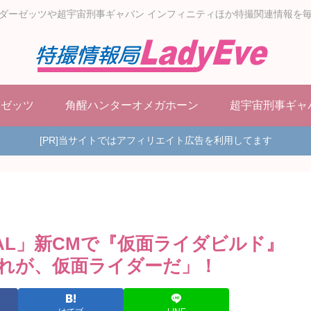
ダーゼッツや超宇宙刑事ギャバン インフィニティほか特撮関連情報を
ーゼッツ
角醒ハンターオメガホーン
超宇宙刑事ギャ
[PR]当サイトではアフィリエイト広告を利用してます
AL」新CMで『仮面ライダビルド』
れが、仮面ライダーだ」！