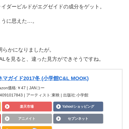
ライダービルドがエグゼイドの成分をゲット。
ように思えた…。
明らかになりましたが。
NALを見ると、違った見方ができそうですね。
ガイド2017冬 (小学館C&L MOOK)
azon価格:￥47 | JANコー
SBN:4091017843 | アーティスト:東映 | 出版社:小学館
楽天市場
Yahoo!ショッピング
アニメイト
セブンネット