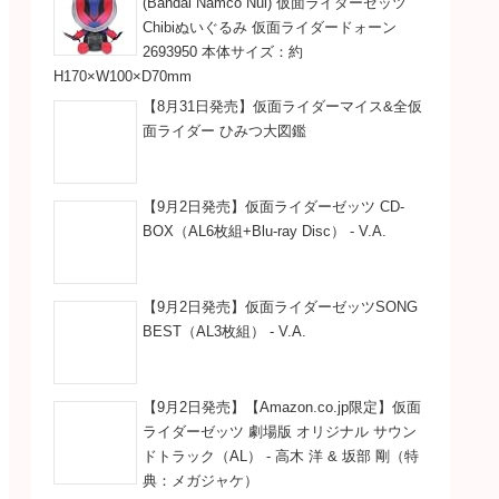
(Bandai Namco Nui) 仮面ライダーゼッツ
Chibiぬいぐるみ 仮面ライダードォーン
2693950 本体サイズ：約
H170×W100×D70mm
【8月31日発売】仮面ライダーマイス&全仮
面ライダー ひみつ大図鑑
【9月2日発売】仮面ライダーゼッツ CD-
BOX（AL6枚組+Blu-ray Disc） - V.A.
【9月2日発売】仮面ライダーゼッツSONG
BEST（AL3枚組） - V.A.
【9月2日発売】【Amazon.co.jp限定】仮面
ライダーゼッツ 劇場版 オリジナル サウン
ドトラック（AL） - 高木 洋 & 坂部 剛（特
典：メガジャケ）