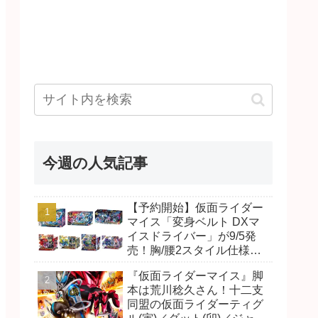
今週の人気記事
【予約開始】仮面ライダー
マイス「変身ベルト DXマ
イスドライバー」が9/5発
売！胸/腰2スタイル仕様！
リド/ハンマー、ダット/スラ
『仮面ライダーマイス』脚
ッシュ、ジャオ/バイト、ケ
本は荒川稔久さん！十二支
イ/ショットボーンバックル
同盟の仮面ライダーティグ
も！