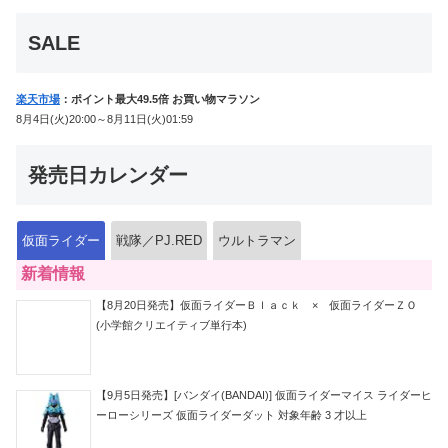
か豪華特典付き！
SALE
楽天市場
：ポイント最大49.5倍 お買い物マラソン
8月4日(火)20:00～8月11日(火)01:59
発売日カレンダー
仮面ライダー
戦隊／PJ.RED
ウルトラマン
新着情報
【8月20日発売】仮面ライダーＢｌａｃｋ × 仮面ライダーＺＯ
(小学館クリエイティブ単行本)
【9月5日発売】[バンダイ(BANDAI)] 仮面ライダーマイス ライダーヒ
ーローシリーズ 仮面ライダーダット 対象年齢 3 才以上