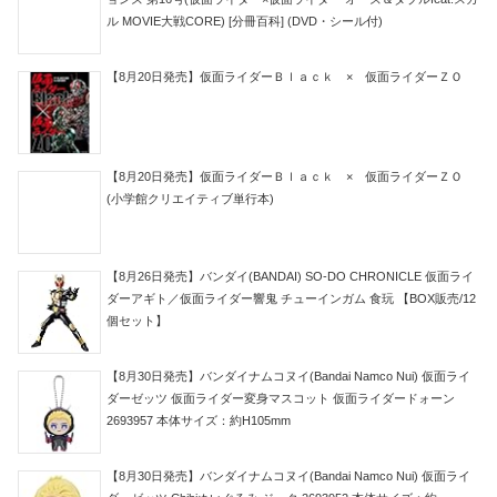
ル MOVIE大戦CORE) [分冊百科] (DVD・シール付)
【8月20日発売】仮面ライダーＢｌａｃｋ × 仮面ライダーＺＯ
【8月20日発売】仮面ライダーＢｌａｃｋ × 仮面ライダーＺＯ
(小学館クリエイティブ単行本)
【8月26日発売】バンダイ(BANDAI) SO-DO CHRONICLE 仮面ライ
ダーアギト／仮面ライダー響鬼 チューインガム 食玩 【BOX販売/12
個セット】
【8月30日発売】バンダイナムコヌイ(Bandai Namco Nui) 仮面ライ
ダーゼッツ 仮面ライダー変身マスコット 仮面ライダードォーン
2693957 本体サイズ：約H105mm
【8月30日発売】バンダイナムコヌイ(Bandai Namco Nui) 仮面ライ