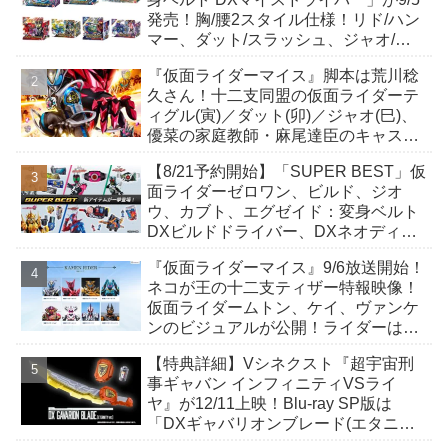
発売！胸/腰2スタイル仕様！リド/ハン
マー、ダット/スラッシュ、ジャオ/バ
イト、ケイ/ショットボーンバックル
『仮面ライダーマイス』脚本は荒川稔
も！
久さん！十二支同盟の仮面ライダーテ
ィグル(寅)／ダット(卯)／ジャオ(巳)、
優菜の家庭教師・麻尾達臣のキャスト
が発表！トリガーのアキト金子隼也さ
【8/21予約開始】「SUPER BEST」仮
んも変身！
面ライダーゼロワン、ビルド、ジオ
ウ、カブト、エグゼイド：変身ベルト
DXビルドドライバー、DXネオディケ
イドライバー、DXホッパーゼクターほ
『仮面ライダーマイス』9/6放送開始！
か12点！
ネコが王の十二支ティザー特報映像！
仮面ライダームトン、ケイ、ヴァンケ
ンのビジュアルが公開！ライダーは子
丑寅卯辰巳午未申酉戌亥猫猫の14人⁉
【特典詳細】Vシネクスト『超宇宙刑
事ギャバン インフィニティVSライ
ヤ』が12/11上映！Blu-ray SP版は
「DXギャバリオンブレード(エタニテ
ィver.)」「ユカイダーエモルギー」ほ