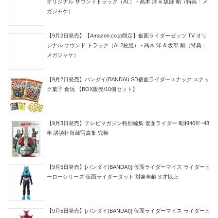
オリジナル サウンドトラック（AL） - 高木 洋 & 坂部 剛（特典：メ
ガジャケ）
【9月2日発売】【Amazon.co.jp限定】仮面ライダーゼッツ TV オリ
ジナル サウンド トラック（AL2枚組） - 高木 洋 & 坂部 剛（特典：
メガジャケ）
【9月2日発売】バンダイ(BANDAI) SD仮面ライダースナック スナッ
ク菓子 食玩 【BOX販売/10個セット】
【9月3日発売】テレビマガジン特別編集 仮面ライダー 昭和46年~48
年 講談社所蔵写真集 究極
【9月5日発売】[バンダイ(BANDAI)] 仮面ライダーマイス ライダーヒ
ーローシリーズ 仮面ライダーダット 対象年齢 3 才以上
【9月5日発売】[バンダイ(BANDAI)] 仮面ライダーマイス ライダーヒ