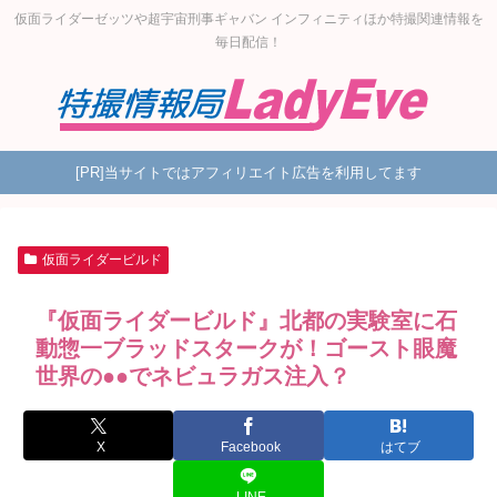
仮面ライダーゼッツや超宇宙刑事ギャバン インフィニティほか特撮関連情報を
毎日配信！
[PR]当サイトではアフィリエイト広告を利用してます
仮面ライダービルド
『仮面ライダービルド』北都の実験室に石
動惣一ブラッドスタークが！ゴースト眼魔
世界の●●でネビュラガス注入？
X
Facebook
はてブ