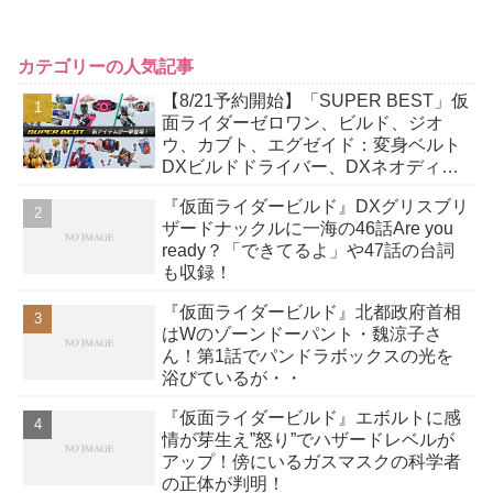
カテゴリーの人気記事
【8/21予約開始】「SUPER BEST」仮
面ライダーゼロワン、ビルド、ジオ
ウ、カブト、エグゼイド：変身ベルト
DXビルドドライバー、DXネオディケ
イドライバー、DXホッパーゼクターほ
『仮面ライダービルド』DXグリスブリ
か12点！
ザードナックルに一海の46話Are you
ready？「できてるよ」や47話の台詞
も収録！
『仮面ライダービルド』北都政府首相
はWのゾーンドーパント・魏涼子さ
ん！第1話でパンドラボックスの光を
浴びているが・・
『仮面ライダービルド』エボルトに感
情が芽生え”怒り”でハザードレベルが
アップ！傍にいるガスマスクの科学者
の正体が判明！