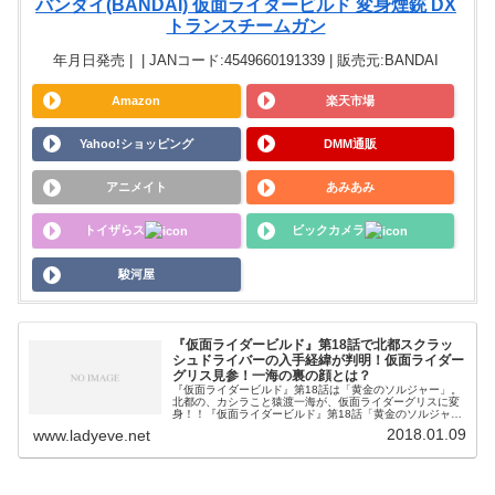
バンダイ(BANDAI) 仮面ライダービルド 変身煙銃 DX
トランスチームガン
年月日発売 | | JANコード:4549660191339 | 販売元:BANDAI
Amazon
楽天市場
Yahoo!ショッピング
DMM通販
アニメイト
あみあみ
トイザらス
ビックカメラ
駿河屋
『仮面ライダービルド』第18話で北都スクラッ
シュドライバーの入手経緯が判明！仮面ライダー
グリス見参！一海の裏の顔とは？
『仮面ライダービルド』第18話は「黄金のソルジャー」。
北都の、カシラこと猿渡一海が、仮面ライダーグリスに変
身！！『仮面ライダービルド』第18話「黄金のソルジャ
ー」予告ビルドとクローズの前に現れた青年、猿渡一海は
2018.01.09
www.ladyeve.net
スクラッシュドライバーで仮面ラ