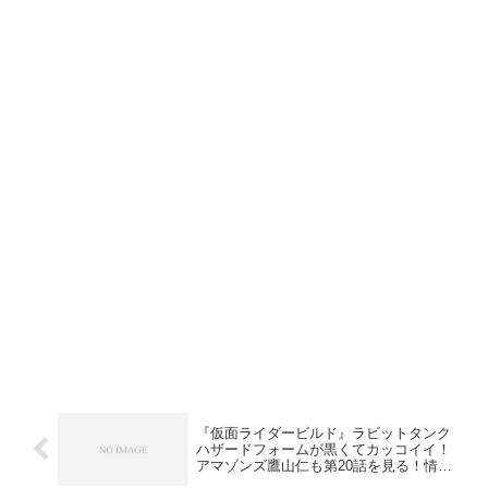
『仮面ライダービルド』ラビットタンク
ハザードフォームが黒くてカッコイイ！
アマゾンズ鷹山仁も第20話を見る！情報
解禁か？