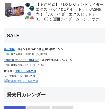
ギャレン、ディエンドシードエグズ！
【予約開始】「DXレジェンドライダー
エグズ ゼッツ＆1号セット」が8/29発
売！「DXライダーエグズセット」
01・02で仮面ライダームトン、ヴァン
ケンに変身！マイスもフォームチェン
ジ！
SALE
楽天市場
：ポイント最大49.5倍 お買い物マラソン
8月4日(火)20:00～8月11日(火)01:59
TOWER RECORDS ONLINE
：全品PT20％キャンペーン
8月6日(木)0:00～8月9日(日)23:59
駿河屋：
決算セール第２弾
8/7(金)8:00～8/12(水)7:599
発売日カレンダー