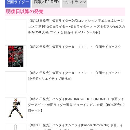
仮面ライダー
戦隊／PJ.RED
ウルトラマン
明後日以降の発売
【8月18日発売】仮面ライダーDVDコレクション 平成ジェネレーシ
ョンズ 第16号(仮面ライダー×仮面ライダー オーズ＆ダブルfeat.スカ
ル MOVIE大戦CORE) [分冊百科] (DVD・シール付)
【8月20日発売】仮面ライダーＢｌａｃｋ × 仮面ライダーＺＯ
【8月20日発売】仮面ライダーＢｌａｃｋ × 仮面ライダーＺＯ
(小学館クリエイティブ単行本)
【8月26日発売】バンダイ(BANDAI) SO-DO CHRONICLE 仮面ライ
ダーアギト／仮面ライダー響鬼 チューインガム 食玩 【BOX販売/12
個セット】
【8月30日発売】バンダイナムコヌイ(Bandai Namco Nui) 仮面ライ