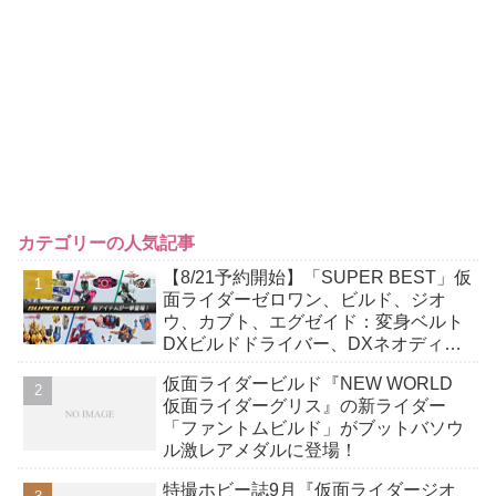
カテゴリーの人気記事
【8/21予約開始】「SUPER BEST」仮
面ライダーゼロワン、ビルド、ジオ
ウ、カブト、エグゼイド：変身ベルト
DXビルドドライバー、DXネオディケ
イドライバー、DXホッパーゼクターほ
仮面ライダービルド『NEW WORLD
か12点！
仮面ライダーグリス』の新ライダー
「ファントムビルド」がブットバソウ
ル激レアメダルに登場！
特撮ホビー誌9月『仮面ライダージオ