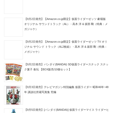
【9月2日発売】【Amazon.co.jp限定】仮面ライダーゼッツ 劇場版
オリジナル サウンドトラック（AL） - 高木 洋 & 坂部 剛（特典：メ
ガジャケ）
【9月2日発売】【Amazon.co.jp限定】仮面ライダーゼッツ TV オリ
ジナル サウンド トラック（AL2枚組） - 高木 洋 & 坂部 剛（特典：
メガジャケ）
【9月2日発売】バンダイ(BANDAI) SD仮面ライダースナック スナッ
ク菓子 食玩 【BOX販売/10個セット】
【9月3日発売】テレビマガジン特別編集 仮面ライダー 昭和46年~48
年 講談社所蔵写真集 究極
【9月5日発売】[バンダイ(BANDAI)] 仮面ライダーマイス ライダーヒ