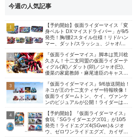
今週の人気記事
【予約開始】仮面ライダーマイス「変
身ベルト DXマイスドライバー」が9/5
発売！胸/腰2スタイル仕様！リド/ハン
マー、ダット/スラッシュ、ジャオ/バ
イト、ケイ/ショットボーンバックル
『仮面ライダーマイス』脚本は荒川稔
も！
久さん！十二支同盟の仮面ライダーテ
ィグル(寅)／ダット(卯)／ジャオ(巳)、
優菜の家庭教師・麻尾達臣のキャスト
が発表！トリガーのアキト金子隼也さ
『仮面ライダーマイス』9/6放送開始！
んも変身！
ネコが王の十二支ティザー特報映像！
仮面ライダームトン、ケイ、ヴァンケ
ンのビジュアルが公開！ライダーは子
丑寅卯辰巳午未申酉戌亥猫猫の14人⁉
【予約開始】『仮面ライダーマイス』
食玩「SGライダーエグズ01」が10/5
発売！ライドエグズ4(SGver.)＆ジオ
ウ、ゼロワンライドエグズ、カイザ、