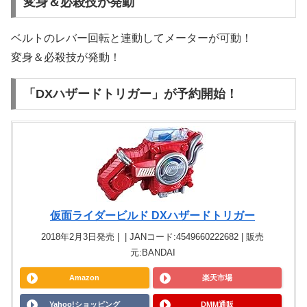
変身＆必殺技が発動
ベルトのレバー回転と連動してメーターが可動！
変身＆必殺技が発動！
「DXハザードトリガー」が予約開始！
仮面ライダービルド DXハザードトリガー
2018年2月3日発売 | | JANコード:4549660222682 | 販売
元:BANDAI
Amazon
楽天市場
Yahoo!ショッピング
DMM通販