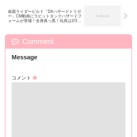
仮面ライダービルド「DXハザードトリガ
ー」CM動画にラビットタンクハザードフ
ォームが登場！全身真っ黒！玩具は2/3発
売
Comment
Message
コメント
※