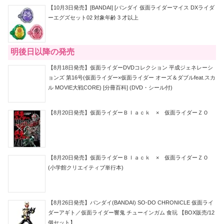
【10月3日発売】[BANDAI] [バンダイ 仮面ライダーマイス DXライダ
ーエグズセット02 対象年齢 3 才以上
明後日以降の発売
【8月18日発売】仮面ライダーDVDコレクション 平成ジェネレーシ
ョンズ 第16号(仮面ライダー×仮面ライダー オーズ＆ダブルfeat.スカ
ル MOVIE大戦CORE) [分冊百科] (DVD・シール付)
【8月20日発売】仮面ライダーＢｌａｃｋ × 仮面ライダーＺＯ
【8月20日発売】仮面ライダーＢｌａｃｋ × 仮面ライダーＺＯ
(小学館クリエイティブ単行本)
【8月26日発売】バンダイ(BANDAI) SO-DO CHRONICLE 仮面ライ
ダーアギト／仮面ライダー響鬼 チューインガム 食玩 【BOX販売/12
個セット】