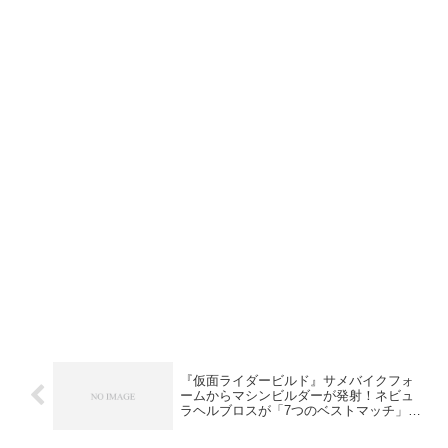
『仮面ライダービルド』サメバイクフォ
ームからマシンビルダーが発射！ネビュ
ラヘルブロスが「7つのベストマッチ」に
登場！