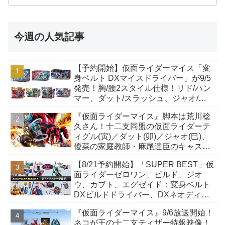
今週の人気記事
【予約開始】仮面ライダーマイス「変
身ベルト DXマイスドライバー」が9/5
発売！胸/腰2スタイル仕様！リド/ハン
マー、ダット/スラッシュ、ジャオ/バ
イト、ケイ/ショットボーンバックル
『仮面ライダーマイス』脚本は荒川稔
も！
久さん！十二支同盟の仮面ライダーテ
ィグル(寅)／ダット(卯)／ジャオ(巳)、
優菜の家庭教師・麻尾達臣のキャスト
が発表！トリガーのアキト金子隼也さ
【8/21予約開始】「SUPER BEST」仮
んも変身！
面ライダーゼロワン、ビルド、ジオ
ウ、カブト、エグゼイド：変身ベルト
DXビルドドライバー、DXネオディケ
イドライバー、DXホッパーゼクターほ
『仮面ライダーマイス』9/6放送開始！
か12点！
ネコが王の十二支ティザー特報映像！