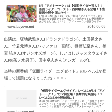
8/4「アメトーーク」は【仮面ライダー芸人】！
仮面ライダーゴースト・西銘駿さんも登場！予告
動画公開中 面白そう～
8月4日（木）23：15～テレビ朝日「アメトーーク」にて
放送される仮面ライダー芸人！！公式サイトに予告動画が
あがりましたね（＾＾）「アメトーーク／仮面ライダー芸
人」予告おぉぉ 全ライダーについて紹介されるのかな
2016.08.03
www.ladyeve.net
ぁ？ゴーストの隣が「NEXT」
出演は、塚地武雅さん(ドランクドラゴン)、土田晃之さ
ん、竹若元博さん(バッファロー吾郎)、棚橋弘至さん、篠
宮 暁さん(オジンオズボーン)、しいはしジャスタウェイさ
ん(御茶ノ水男子)、田中卓志さん(アンガールズ)。
当時の新番組『仮面ライダーエグゼイド』のレベル1が登
場して話題になりましたね（＾＾）
『仮面ライダーエグゼイド』レベル1が8/4「アメ
トーーク！」でTV初登場！衝撃的な展開も！？
レベル2は8/6公開映画に！
本日8月4日放送の「アメトーーク！」に、『仮面ライダー
エグゼイド』レベル1が、TV初登場！！8月4日放送「アメ
トーーク！」仮面ライダー芸人「アメトーーク！」の予告
で、仮面ライダーゴーストの隣が「NEXT」になってい
2016.08.04
www.ladyeve.net
て。「仮面ライダーエグゼイ