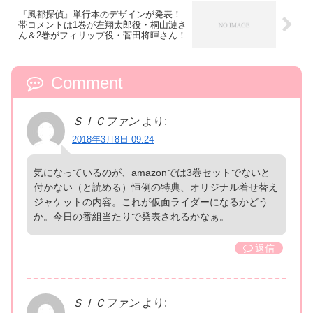
『風都探偵』単行本のデザインが発表！
帯コメントは1巻が左翔太郎役・桐山漣さ
ん＆2巻がフィリップ役・菅田将暉さん！
Comment
ＳＩＣファン
より:
2018年3月8日 09:24
気になっているのが、amazonでは3巻セットでないと
付かない（と読める）恒例の特典、オリジナル着せ替え
ジャケットの内容。これが仮面ライダーになるかどう
か。今日の番組当たりで発表されるかなぁ。
返信
ＳＩＣファン
より: