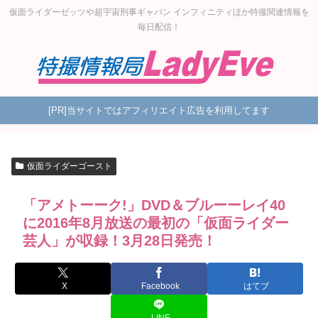
仮面ライダーゼッツや超宇宙刑事ギャバン インフィニティほか特撮関連情報を
毎日配信！
[PR]当サイトではアフィリエイト広告を利用してます
仮面ライダーゴースト
「アメトーーク!」DVD＆ブルーーレイ40
に2016年8月放送の最初の「仮面ライダー
芸人」が収録！3月28日発売！
X
Facebook
はてブ