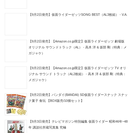
【9月2日発売】仮面ライダーゼッツSONG BEST（AL3枚組） - V.A.
【9月2日発売】【Amazon.co.jp限定】仮面ライダーゼッツ 劇場版
オリジナル サウンドトラック（AL） - 高木 洋 & 坂部 剛（特典：メ
ガジャケ）
【9月2日発売】【Amazon.co.jp限定】仮面ライダーゼッツ TV オリ
ジナル サウンド トラック（AL2枚組） - 高木 洋 & 坂部 剛（特典：
メガジャケ）
【9月2日発売】バンダイ(BANDAI) SD仮面ライダースナック スナッ
ク菓子 食玩 【BOX販売/10個セット】
【9月3日発売】テレビマガジン特別編集 仮面ライダー 昭和46年~48
年 講談社所蔵写真集 究極