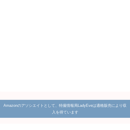
Amazonのアソシエイトとして、特撮情報局LadyEveは適格販売により収
入を得ています