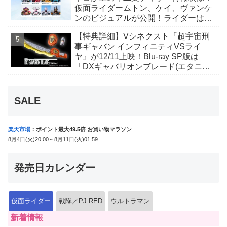
仮面ライダームトン、ケイ、ヴァンケ
ンのビジュアルが公開！ライダーは子
丑寅卯辰巳午未申酉戌亥猫猫の14人⁉
【特典詳細】Vシネクスト『超宇宙刑
事ギャバン インフィニティVSライ
ヤ』が12/11上映！Blu-ray SP版は
「DXギャバリオンブレード(エタニテ
ィver.)」「ユカイダーエモルギー」ほ
か豪華特典付き！
SALE
楽天市場
：ポイント最大49.5倍 お買い物マラソン
8月4日(火)20:00～8月11日(火)01:59
発売日カレンダー
仮面ライダー
戦隊／PJ.RED
ウルトラマン
新着情報