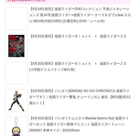
【8月18日発売】仮面ライダーDVDコレクション 平成ジェネレーシ
ョンズ 第16号(仮面ライダー×仮面ライダー オーズ＆ダブルfeat.スカ
ル MOVIE大戦CORE) [分冊百科] (DVD・シール付)
【8月20日発売】仮面ライダーＢｌａｃｋ × 仮面ライダーＺＯ
【8月20日発売】仮面ライダーＢｌａｃｋ × 仮面ライダーＺＯ
(小学館クリエイティブ単行本)
【8月26日発売】バンダイ(BANDAI) SO-DO CHRONICLE 仮面ライ
ダーアギト／仮面ライダー響鬼 チューインガム 食玩 【BOX販売/12
個セット】
【8月30日発売】バンダイナムコヌイ(Bandai Namco Nui) 仮面ライ
ダーゼッツ 仮面ライダー変身マスコット 仮面ライダードォーン
2693957 本体サイズ：約H105mm