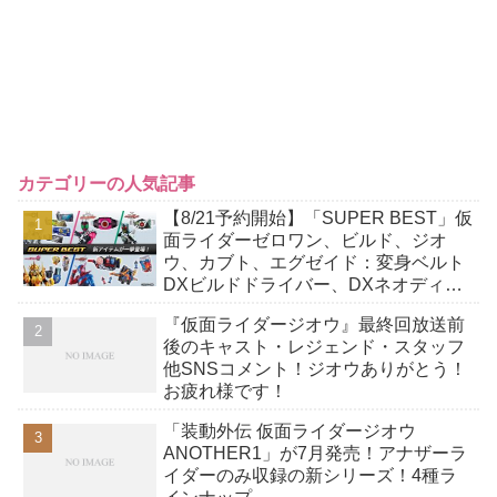
カテゴリーの人気記事
【8/21予約開始】「SUPER BEST」仮
面ライダーゼロワン、ビルド、ジオ
ウ、カブト、エグゼイド：変身ベルト
DXビルドドライバー、DXネオディケ
イドライバー、DXホッパーゼクターほ
『仮面ライダージオウ』最終回放送前
か12点！
後のキャスト・レジェンド・スタッフ
他SNSコメント！ジオウありがとう！
お疲れ様です！
「装動外伝 仮面ライダージオウ
ANOTHER1」が7月発売！アナザーラ
イダーのみ収録の新シリーズ！4種ラ