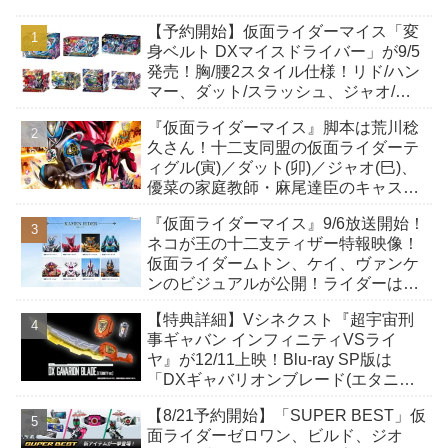
【予約開始】仮面ライダーマイス「変
身ベルト DXマイスドライバー」が9/5
発売！胸/腰2スタイル仕様！リド/ハン
マー、ダット/スラッシュ、ジャオ/バ
イト、ケイ/ショットボーンバックル
『仮面ライダーマイス』脚本は荒川稔
も！
久さん！十二支同盟の仮面ライダーテ
ィグル(寅)／ダット(卯)／ジャオ(巳)、
優菜の家庭教師・麻尾達臣のキャスト
が発表！トリガーのアキト金子隼也さ
『仮面ライダーマイス』9/6放送開始！
んも変身！
ネコが王の十二支ティザー特報映像！
仮面ライダームトン、ケイ、ヴァンケ
ンのビジュアルが公開！ライダーは子
丑寅卯辰巳午未申酉戌亥猫猫の14人⁉
【特典詳細】Vシネクスト『超宇宙刑
事ギャバン インフィニティVSライ
ヤ』が12/11上映！Blu-ray SP版は
「DXギャバリオンブレード(エタニテ
ィver.)」「ユカイダーエモルギー」ほ
【8/21予約開始】「SUPER BEST」仮
か豪華特典付き！
面ライダーゼロワン、ビルド、ジオ