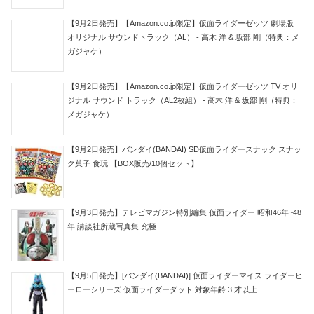
【9月2日発売】【Amazon.co.jp限定】仮面ライダーゼッツ 劇場版
オリジナル サウンドトラック（AL） - 高木 洋 & 坂部 剛（特典：メ
ガジャケ）
【9月2日発売】【Amazon.co.jp限定】仮面ライダーゼッツ TV オリ
ジナル サウンド トラック（AL2枚組） - 高木 洋 & 坂部 剛（特典：
メガジャケ）
【9月2日発売】バンダイ(BANDAI) SD仮面ライダースナック スナッ
ク菓子 食玩 【BOX販売/10個セット】
【9月3日発売】テレビマガジン特別編集 仮面ライダー 昭和46年~48
年 講談社所蔵写真集 究極
【9月5日発売】[バンダイ(BANDAI)] 仮面ライダーマイス ライダーヒ
ーローシリーズ 仮面ライダーダット 対象年齢 3 才以上