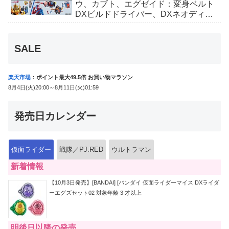
ウ、カブト、エグゼイド：変身ベルト
DXビルドドライバー、DXネオディケ
イドライバー、DXホッパーゼクターほ
か12点！
SALE
楽天市場
：ポイント最大49.5倍 お買い物マラソン
8月4日(火)20:00～8月11日(火)01:59
発売日カレンダー
仮面ライダー
戦隊／PJ.RED
ウルトラマン
新着情報
【10月3日発売】[BANDAI] [バンダイ 仮面ライダーマイス DXライダ
ーエグズセット02 対象年齢 3 才以上
明後日以降の発売