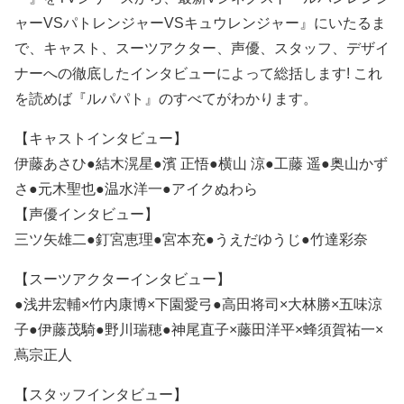
ャーVSパトレンジャーVSキュウレンジャー』にいたるま
で、キャスト、スーツアクター、声優、スタッフ、デザイ
ナーへの徹底したインタビューによって総括します! これ
を読めば『ルパパト』のすべてがわかります。
【キャストインタビュー】
伊藤あさひ●結木滉星●濱 正悟●横山 涼●工藤 遥●奥山かず
さ●元木聖也●温水洋一●アイクぬわら
【声優インタビュー】
三ツ矢雄二●釘宮恵理●宮本充●うえだゆうじ●竹達彩奈
【スーツアクターインタビュー】
●浅井宏輔×竹内康博×下園愛弓●高田将司×大林勝×五味涼
子●伊藤茂騎●野川瑞穂●神尾直子×藤田洋平×蜂須賀祐一×
蔦宗正人
【スタッフインタビュー】