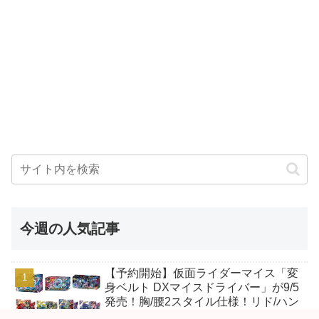
今週の人気記事
【予約開始】仮面ライダーマイス「変
身ベルト DXマイスドライバー」が9/5
発売！胸/腰2スタイル仕様！リド/ハン
マー、ダット/スラッシュ、ジャオ/バ