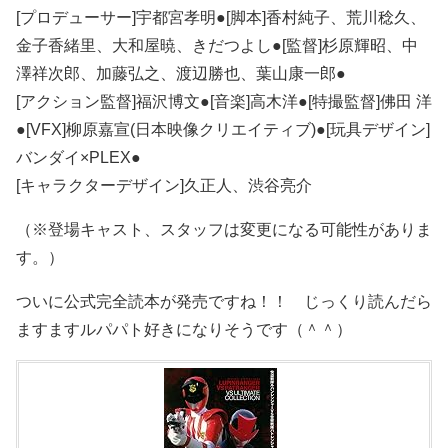
[プロデューサー]宇都宮孝明●[脚本]香村純子、荒川稔久、
金子香緒里、大和屋暁、きだつよし●[監督]杉原輝昭、中
澤祥次郎、加藤弘之、渡辺勝也、葉山康一郎●
[アクション監督]福沢博文●[音楽]高木洋●[特撮監督]佛田 洋
●[VFX]柳原嘉宣(日本映像クリエイティブ)●[玩具デザイン]
バンダイ×PLEX●
[キャラクターデザイン]久正人、渋谷亮介
（※登場キャスト、スタッフは変更になる可能性がありま
す。）
ついに公式完全読本が発売ですね！！ じっくり読んだら
ますますルパパト好きになりそうです（＾＾）