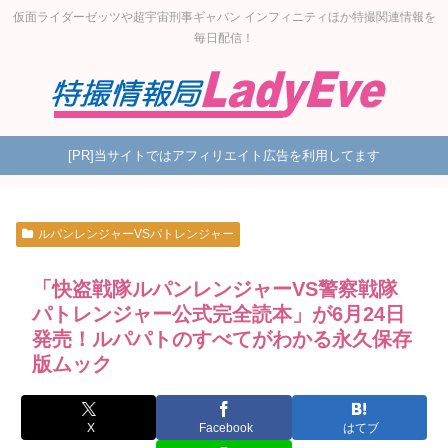
仮面ライダーゼッツや超宇宙刑事ギャバン インフィニティほか特撮関連情報を
毎日配信！
[PR]当サイトではアフィリエイト広告を利用してます
ルパンレンジャーVSパトレンジャー
「快盗戦隊ルパンレンジャーVS警察戦隊
パトレンジャー公式完全読本」が6月24日
発売！ルパパトのすべてがわかる永久保存
版ムック
X
Facebook
はてブ