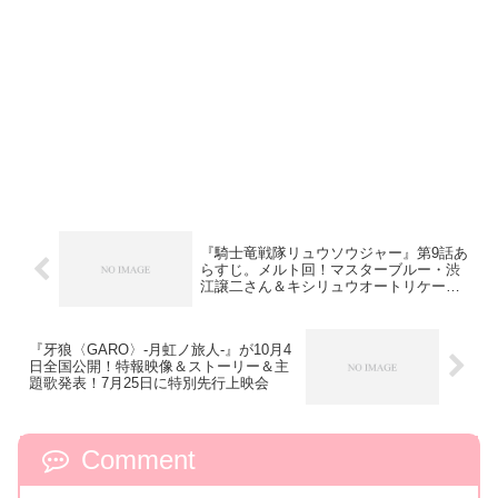
『騎士竜戦隊リュウソウジャー』第9話あ
らすじ。メルト回！マスターブルー・渋
江譲二さん＆キシリュウオートリケーン
登場！
『牙狼〈GARO〉-月虹ノ旅人-』が10月4
日全国公開！特報映像＆ストーリー＆主
題歌発表！7月25日に特別先行上映会
Comment