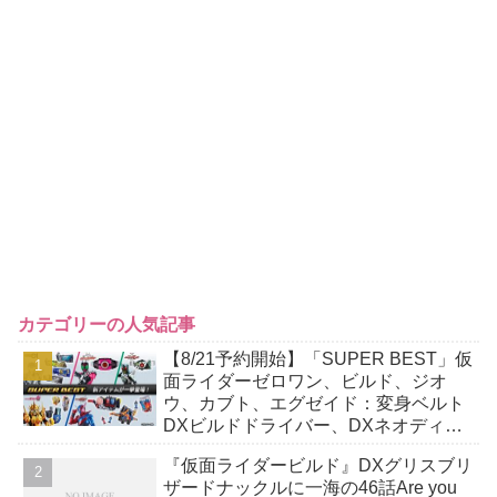
カテゴリーの人気記事
【8/21予約開始】「SUPER BEST」仮
面ライダーゼロワン、ビルド、ジオ
ウ、カブト、エグゼイド：変身ベルト
DXビルドドライバー、DXネオディケ
イドライバー、DXホッパーゼクターほ
『仮面ライダービルド』DXグリスブリ
か12点！
ザードナックルに一海の46話Are you