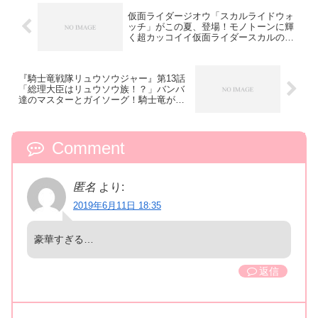
仮面ライダージオウ「スカルライドウォ
ッチ」がこの夏、登場！モノトーンに輝
く超カッコイイ仮面ライダースカルのウ
ォッチ
『騎士竜戦隊リュウソウジャー』第13話
「総理大臣はリュウソウ族！？」バンバ
達のマスターとガイソーグ！騎士竜が健
気ティラ～
Comment
匿名
より:
2019年6月11日 18:35
豪華すぎる…
返信