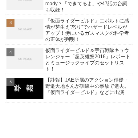
ready？「できてるよ」や47話の台詞
も収録！
『仮面ライダービルド』エボルトに感
情が芽生え”怒り”でハザードレベルが
アップ！傍にいるガスマスクの科学者
の正体が判明！
仮面ライダービルド＆宇宙戦隊キュウ
レンジャー「超英雄祭2018」レポート
とミュージックライブのセットリス
ト！
【訃報】JAE所属のアクション俳優・
野邉大地さんが訓練中の事故で逝去。
『仮面ライダービルド』などに出演