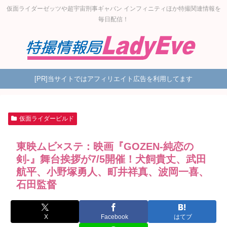
仮面ライダーゼッツや超宇宙刑事ギャバン インフィニティほか特撮関連情報を
毎日配信！
[PR]当サイトではアフィリエイト広告を利用してます
仮面ライダービルド
東映ムビ×ステ：映画『GOZEN-純恋の
剣-』舞台挨拶が7/5開催！犬飼貴丈、武田
航平、小野塚勇人、町井祥真、波岡一喜、
石田監督
X
Facebook
はてブ