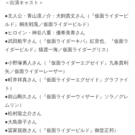
＜出演キャスト＞
●主人公・青山凛ノ介：犬飼貴丈さん（『仮面ライダービ
ルド』桐生戦兎／仮面ライダービルド）
●ヒロイン・神谷八重：優希美青さん
●武田航平さん（『仮面ライダーキバ』紅音也、『仮面ラ
イダービルド』猿渡一海／仮面ライダーグリス）
●小野塚勇人さん（『仮面ライダーエグゼイド』九条貴利
矢／仮面ライダーレーザー）
●町井祥真さん（『仮面ライダーエグゼイド』グラファイ
ト）
●前山剛久さん（『仮面ライダーウィザード』ソラ／グレ
ムリン）
●松村龍之介さん
●大島蓉子さん
●冨家規政さん（『仮面ライダービルド』御堂正邦）