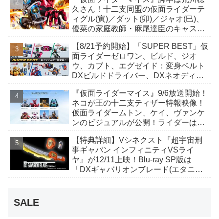
も！
久さん！十二支同盟の仮面ライダーテ
ィグル(寅)／ダット(卯)／ジャオ(巳)、
優菜の家庭教師・麻尾達臣のキャスト
が発表！トリガーのアキト金子隼也さ
【8/21予約開始】「SUPER BEST」仮
んも変身！
面ライダーゼロワン、ビルド、ジオ
ウ、カブト、エグゼイド：変身ベルト
DXビルドドライバー、DXネオディケ
イドライバー、DXホッパーゼクターほ
『仮面ライダーマイス』9/6放送開始！
か12点！
ネコが王の十二支ティザー特報映像！
仮面ライダームトン、ケイ、ヴァンケ
ンのビジュアルが公開！ライダーは子
丑寅卯辰巳午未申酉戌亥猫猫の14人⁉
【特典詳細】Vシネクスト『超宇宙刑
事ギャバン インフィニティVSライ
ヤ』が12/11上映！Blu-ray SP版は
「DXギャバリオンブレード(エタニテ
ィver.)」「ユカイダーエモルギー」ほ
か豪華特典付き！
SALE