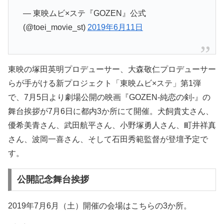
— 東映ムビ×ステ『GOZEN』公式
(@toei_movie_st)
2019年6月11日
東映の塚田英明プロデューサー、大森敬仁プロデューサー
らが手がける新プロジェクト「東映ムビ×ステ」第1弾
で、7月5日より劇場公開の映画『GOZEN-純恋の剣-』の
舞台挨拶が7月6日に都内3か所にて開催。犬飼貴丈さん、
優希美青さん、武田航平さん、小野塚勇人さん、町井祥真
さん、波岡一喜さん、そして石田秀範監督が登壇予定で
す。
公開記念舞台挨拶
2019年7月6月（土）開催の会場はこちらの3か所。