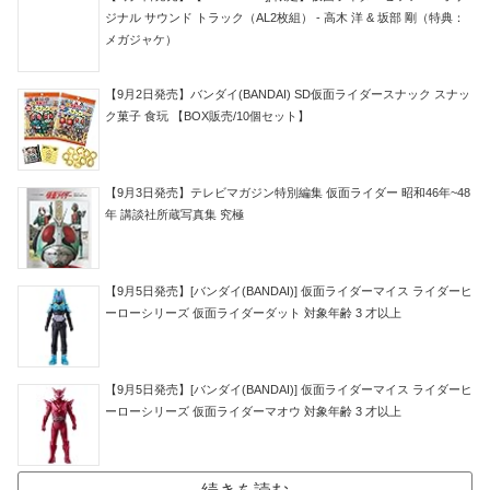
ジナル サウンド トラック（AL2枚組） - 高木 洋 & 坂部 剛（特典：
メガジャケ）
【9月2日発売】バンダイ(BANDAI) SD仮面ライダースナック スナッ
ク菓子 食玩 【BOX販売/10個セット】
【9月3日発売】テレビマガジン特別編集 仮面ライダー 昭和46年~48
年 講談社所蔵写真集 究極
【9月5日発売】[バンダイ(BANDAI)] 仮面ライダーマイス ライダーヒ
ーローシリーズ 仮面ライダーダット 対象年齢 3 才以上
【9月5日発売】[バンダイ(BANDAI)] 仮面ライダーマイス ライダーヒ
ーローシリーズ 仮面ライダーマオウ 対象年齢 3 才以上