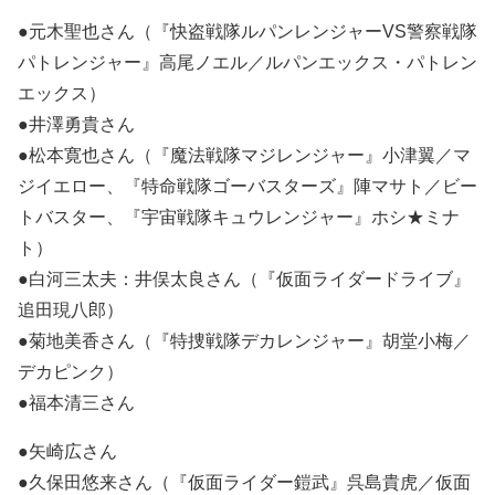
●元木聖也さん（『快盗戦隊ルパンレンジャーVS警察戦隊
パトレンジャー』高尾ノエル／ルパンエックス・パトレン
エックス）
●井澤勇貴さん
●松本寛也さん（『魔法戦隊マジレンジャー』小津翼／マ
ジイエロー、『特命戦隊ゴーバスターズ』陣マサト／ビー
トバスター、『宇宙戦隊キュウレンジャー』ホシ★ミナ
ト）
●白河三太夫：井俣太良さん（『仮面ライダードライブ』
追田現八郎）
●菊地美香さん（『特捜戦隊デカレンジャー』胡堂小梅／
デカピンク）
●福本清三さん
●矢崎広さん
●久保田悠来さん（『仮面ライダー鎧武』呉島貴虎／仮面