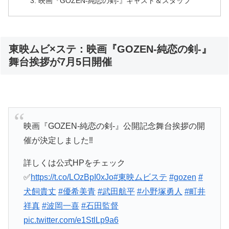
映画『GOZEN-純恋の剣-』キャスト＆スタッフ
東映ムビ×ステ：映画『GOZEN-純恋の剣-』
舞台挨拶が7月5日開催
映画『GOZEN-純恋の剣-』公開記念舞台挨拶の開
催が決定しました‼️
詳しくは公式HPをチェック
✅
https://t.co/LOzBpI0xJo
#東映ムビステ
#gozen
#
犬飼貴丈
#優希美青
#武田航平
#小野塚勇人
#町井
祥真
#波岡一喜
#石田監督
pic.twitter.com/e1StlLp9a6