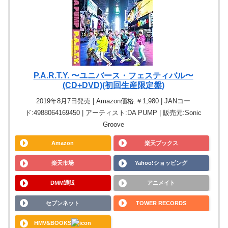
P.A.R.T.Y. 〜ユニバース・フェスティバル〜
(CD+DVD)(初回生産限定盤)
2019年8月7日発売 | Amazon価格:￥1,980 | JANコー
ド:4988064169450 | アーティスト:DA PUMP | 販売元:Sonic
Groove
Amazon
楽天ブックス
楽天市場
Yahoo!ショッピング
DMM通販
アニメイト
セブンネット
TOWER RECORDS
HMV&BOOKS