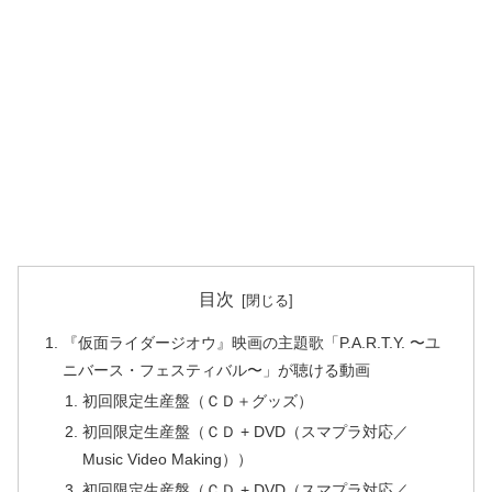
目次
『仮面ライダージオウ』映画の主題歌「P.A.R.T.Y. 〜ユ
ニバース・フェスティバル〜」が聴ける動画
初回限定生産盤（ＣＤ＋グッズ）
初回限定生産盤（ＣＤ + DVD（スマプラ対応／
Music Video Making））
初回限定生産盤（ＣＤ + DVD（スマプラ対応／