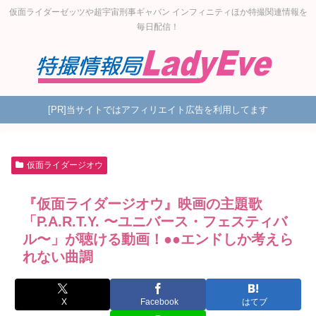
仮面ライダーゼッツや超宇宙刑事ギャバン インフィニティほか特撮関連情報を
毎日配信！
[PR]当サイトではアフィリエイト広告を利用してます
仮面ライダージオウ
『仮面ライダージオウ』映画の主題歌
「P.A.R.T.Y. 〜ユニバース・フェスティバ
ル〜」が聴ける動画！●●エンドしか考えら
れない曲調
X
Facebook
はてブ