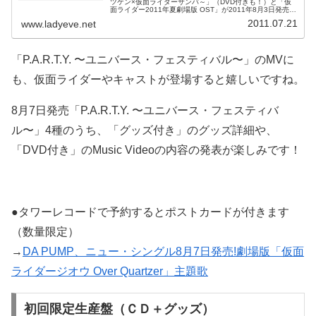
ツケン×仮面ライダーサンバ～」（DVD付きも！）と「仮
面ライダー2011年夏劇場版 OST」が2011年8月3日発売！
予約開始です！アーティストは松平 健 feat.映司＆アンク
2011.07.21
www.ladyeve.net
（C.V.渡部 秀・三浦涼介）・・・
「P.A.R.T.Y. 〜ユニバース・フェスティバル〜」のMVに
も、仮面ライダーやキャストが登場すると嬉しいですね。
8月7日発売「P.A.R.T.Y. 〜ユニバース・フェスティバ
ル〜」4種のうち、「グッズ付き」のグッズ詳細や、
「DVD付き」のMusic Videoの内容の発表が楽しみです！
●タワーレコードで予約するとポストカードが付きます
（数量限定）
→
DA PUMP、ニュー・シングル8月7日発売!劇場版「仮面
ライダージオウ Over Quartzer」主題歌
初回限定生産盤（ＣＤ＋グッズ）