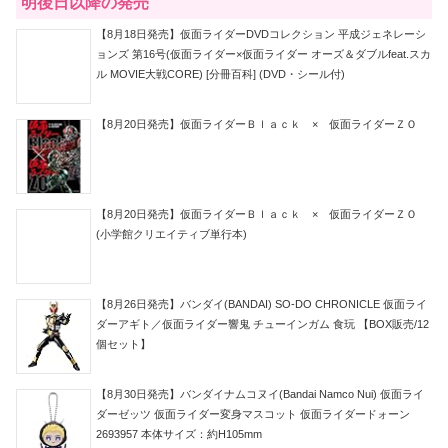
明後日以降の発売
【8月18日発売】仮面ライダーDVDコレクション 平成ジェネレーシ
ョンズ 第16号(仮面ライダー×仮面ライダー オーズ＆ダブルfeat.スカ
ル MOVIE大戦CORE) [分冊百科] (DVD・シール付)
【8月20日発売】仮面ライダーＢｌａｃｋ × 仮面ライダーＺＯ
【8月20日発売】仮面ライダーＢｌａｃｋ × 仮面ライダーＺＯ
(小学館クリエイティブ単行本)
【8月26日発売】バンダイ(BANDAI) SO-DO CHRONICLE 仮面ライ
ダーアギト／仮面ライダー響鬼 チューインガム 食玩 【BOX販売/12
個セット】
【8月30日発売】バンダイナムコヌイ(Bandai Namco Nui) 仮面ライ
ダーゼッツ 仮面ライダー変身マスコット 仮面ライダードォーン
2693957 本体サイズ：約H105mm