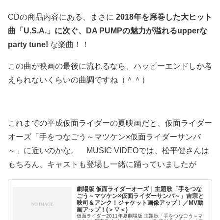
CDの商品内容にある、まさに
2018年を席巻した大ヒット
曲「U.S.A.」に次ぐ、DA PUMPの魅力が溢れるupperな
party tune!
な楽曲！！
この曲が映画の最後に流れるなら、ハッピーエンドしか考
えられないくらいの曲調ですね（＾＾）
これまでの平成仮面ライダーの夏映画だと、仮面ライダー
オーズ「手をつなごう～マツケン×仮面ライダーサンバ
～」に近いのかな。 MUSIC VIDEOでは、松平健さんは
もちろん、キャストも登場し一緒に踊っていましたが
劇場版 仮面ライダーオーズ｜主題歌「手をつな
ごう～マツケン×仮面ライダーサンバ～」吉宗と
映司＆アンク！ジャケット画像アップ！／MV動
画アップ！(＞▽＜)
仮面ライダー2011年夏劇場版 主題歌「手をつなごう～マ