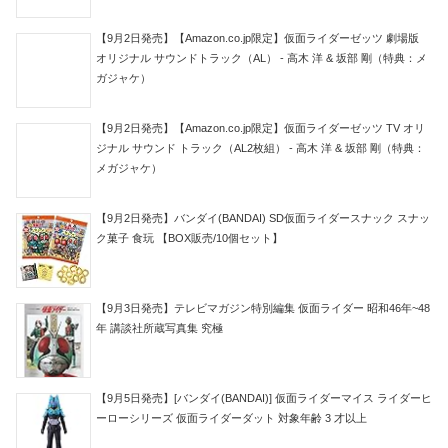
【9月2日発売】【Amazon.co.jp限定】仮面ライダーゼッツ 劇場版
オリジナル サウンドトラック（AL） - 高木 洋 & 坂部 剛（特典：メ
ガジャケ）
【9月2日発売】【Amazon.co.jp限定】仮面ライダーゼッツ TV オリ
ジナル サウンド トラック（AL2枚組） - 高木 洋 & 坂部 剛（特典：
メガジャケ）
【9月2日発売】バンダイ(BANDAI) SD仮面ライダースナック スナッ
ク菓子 食玩 【BOX販売/10個セット】
【9月3日発売】テレビマガジン特別編集 仮面ライダー 昭和46年~48
年 講談社所蔵写真集 究極
【9月5日発売】[バンダイ(BANDAI)] 仮面ライダーマイス ライダーヒ
ーローシリーズ 仮面ライダーダット 対象年齢 3 才以上