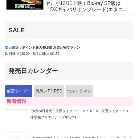
ヤ』が12/11上映！Blu-ray SP版は
「DXギャバリオンブレード(エタニテ
ィver.)」「ユカイダーエモルギー」ほ
か豪華特典付き！
SALE
楽天市場
：ポイント最大49.5倍 お買い物マラソン
8月4日(火)20:00～8月11日(火)01:59
発売日カレンダー
仮面ライダー
戦隊／PJ.RED
ウルトラマン
新着情報
【8月20日発売】仮面ライダーＢｌａｃｋ × 仮面ライダーＺＯ
(小学館クリエイティブ単行本)