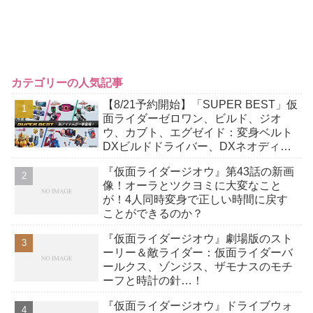
カテゴリーの人気記事
【8/21予約開始】「SUPER BEST」仮
面ライダーゼロワン、ビルド、ジオ
ウ、カブト、エグゼイド：変身ベルト
DXビルドドライバー、DXネオディケ
イドライバー、DXホッパーゼクターほ
『仮面ライダージオウ』第43話の新画
か12点！
像！オーラとツクヨミに大変なこと
が！4人同時変身で正しい時間に戻す
ことができるのか？
『仮面ライダージオウ』劇場版のスト
ーリー＆敵ライダー：仮面ライダーバ
ールクス、ゾンジス、ザモナスのモチ
ーフと時計の針…！
『仮面ライダージオウ』ドライブウォ