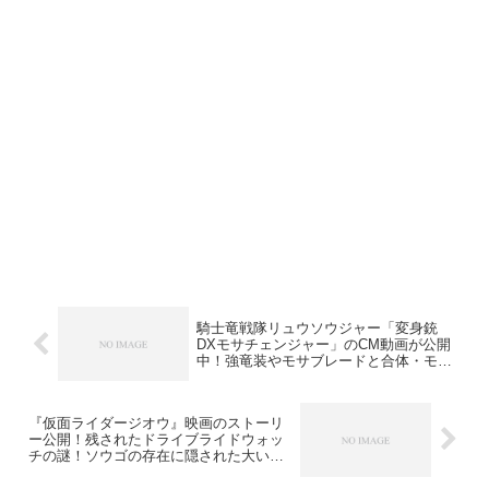
騎士竜戦隊リュウソウジャー「変身銃
DXモサチェンジャー」のCM動画が公開
中！強竜装やモサブレードと合体・モサ
ブレーカーも
『仮面ライダージオウ』映画のストーリ
ー公開！残されたドライブライドウォッ
チの謎！ソウゴの存在に隠された大いな
る陰謀とは？