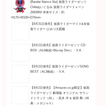
(Bandai Namco Nui) 仮面ライダーゼッツ
Chibiぬいぐるみ 仮面ライダードォーン
2693950 本体サイズ：約
H170×W100×D70mm
【8月31日発売】仮面ライダーマイス&全仮
面ライダー ひみつ大図鑑
【9月2日発売】仮面ライダーゼッツ CD-
BOX（AL6枚組+Blu-ray Disc） - V.A.
【9月2日発売】仮面ライダーゼッツSONG
BEST（AL3枚組） - V.A.
【9月2日発売】【Amazon.co.jp限定】仮面
ライダーゼッツ 劇場版 オリジナル サウン
ドトラック（AL） - 高木 洋 & 坂部 剛（特
典：メガジャケ）