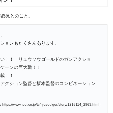
ョン！
超必見とのこと。
ん、
クションもたくさんあります。
戦い！！ リュウソウゴールドのガンアクショ
リケーンの巨大戦！！
満載！！
沢アクション監督と坂本監督のコンビネーション
ttps://www.toei.co.jp/tv/ryusoulger/story/1215114_2963.html