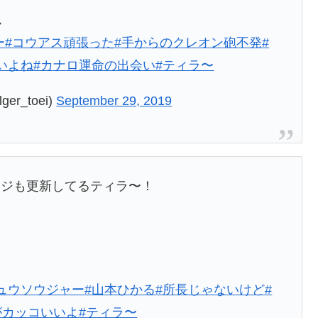
ん
ー
#コウアス頑張った
#手からのクレオン砲不発
#
いよね
#カナロ運命の出会い
#ティラ〜
r_toei)
September 29, 2019
ージも更新してるティラ〜！
ュウソウジャー
#山本ひかる
#所長じゃないけど
#
がカッコいいよ
#ティラ〜