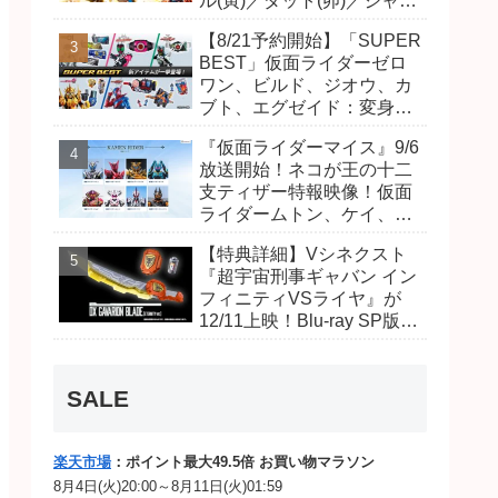
ル(寅)／ダット(卯)／ジャオ
(巳)、優菜の家庭教師・麻
【8/21予約開始】「SUPER
尾達臣のキャストが発表！
BEST」仮面ライダーゼロ
トリガーのアキト金子隼也
ワン、ビルド、ジオウ、カ
さんも変身！
ブト、エグゼイド：変身ベ
ルト DXビルドドライバ
『仮面ライダーマイス』9/6
ー、DXネオディケイドライ
放送開始！ネコが王の十二
バー、DXホッパーゼクター
支ティザー特報映像！仮面
ほか12点！
ライダームトン、ケイ、ヴ
ァンケンのビジュアルが公
【特典詳細】Vシネクスト
開！ライダーは子丑寅卯辰
『超宇宙刑事ギャバン イン
巳午未申酉戌亥猫猫の14
フィニティVSライヤ』が
人⁉
12/11上映！Blu-ray SP版は
「DXギャバリオンブレード
(エタニティver.)」「ユカイ
ダーエモルギー」ほか豪華
SALE
特典付き！
楽天市場
：ポイント最大49.5倍 お買い物マラソン
8月4日(火)20:00～8月11日(火)01:59