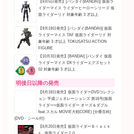
【9月5日発売】[バンダイ(BANDAI)] 仮面ラ
イダーマイス ライダーヒーローシリーズ 仮
面ライダーリド 対象年齢 3 才以上
【9月19日発売】[バンダイ(BANDAI)] 仮面
ライダーマイス TAF 仮面ライダーリド 対
象年齢 3 才以上 TOKUSATSU ACTION
FIGURE
【10月3日発売】[BANDAI] [バンダイ 仮面
ライダーマイス DXライダーエグズセット
02 対象年齢 3 才以上
明後日以降の発売
【8月18日発売】仮面ライダーDVDコレクシ
ョン 平成ジェネレーションズ 第16号(仮面
ライダー×仮面ライダー オーズ＆ダブル
feat.スカル MOVIE大戦CORE) [分冊百科]
(DVD・シール付)
【8月20日発売】仮面ライダーＢｌａｃｋ
× 仮面ライダーＺＯ