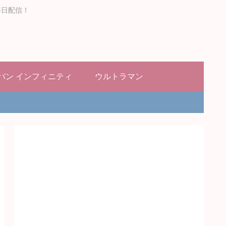
毎日配信！
バン インフィニティ
ウルトラマン