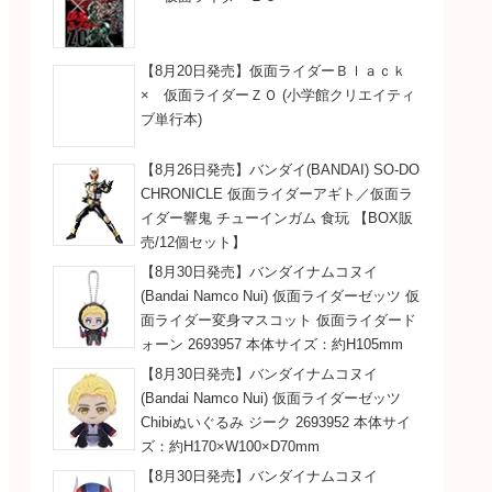
【8月20日発売】仮面ライダーＢｌａｃｋ
× 仮面ライダーＺＯ (小学館クリエイティ
ブ単行本)
【8月26日発売】バンダイ(BANDAI) SO-DO
CHRONICLE 仮面ライダーアギト／仮面ラ
イダー響鬼 チューインガム 食玩 【BOX販
売/12個セット】
【8月30日発売】バンダイナムコヌイ
(Bandai Namco Nui) 仮面ライダーゼッツ 仮
面ライダー変身マスコット 仮面ライダード
ォーン 2693957 本体サイズ：約H105mm
【8月30日発売】バンダイナムコヌイ
(Bandai Namco Nui) 仮面ライダーゼッツ
Chibiぬいぐるみ ジーク 2693952 本体サイ
ズ：約H170×W100×D70mm
【8月30日発売】バンダイナムコヌイ