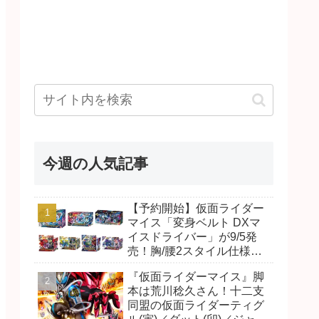
今週の人気記事
【予約開始】仮面ライダー
マイス「変身ベルト DXマ
イスドライバー」が9/5発
売！胸/腰2スタイル仕様！
リド/ハンマー、ダット/スラ
『仮面ライダーマイス』脚
ッシュ、ジャオ/バイト、ケ
本は荒川稔久さん！十二支
イ/ショットボーンバックル
同盟の仮面ライダーティグ
も！