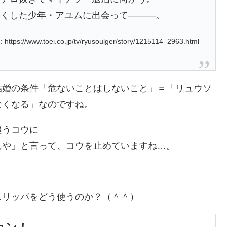
失くした少年・アユムに出会って―――。
ttps://www.toei.co.jp/tv/ryusoulger/story/1215114_2963.html
結婚の条件「危ないことはしないこと」＝「リュウソ
なくなる」なのですね。
追うコウに
んや」と言って、コウを止めていますね…。
スリッパをどう使うのか？（＾＾）