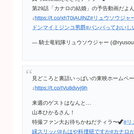
第29話「カナロの結婚」の予告動画だよ
↓
https://t.co/xhT0iAUlNZ
#リュウソウジャ
ドンマイミジンコ男爵
#バンバっておいし
— 騎士竜戦隊リュウソウジャー (@ryusoulge
見どころと裏話いっぱいの東映ホームペ
↓
https://t.co/IVu8dvvj9h
来週のゲストはなんと…
山本ひかるさん！
特撮ファン大お待ちかねだティラ〜🦖
#リ
緑スリッパ
#もはや科捜研ですか
#カナロ