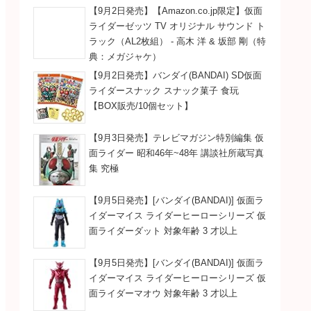
【9月2日発売】【Amazon.co.jp限定】仮面
ライダーゼッツ TV オリジナル サウンド ト
ラック（AL2枚組） - 高木 洋 & 坂部 剛（特
典：メガジャケ）
【9月2日発売】バンダイ(BANDAI) SD仮面
ライダースナック スナック菓子 食玩
【BOX販売/10個セット】
【9月3日発売】テレビマガジン特別編集 仮
面ライダー 昭和46年~48年 講談社所蔵写真
集 究極
【9月5日発売】[バンダイ(BANDAI)] 仮面ラ
イダーマイス ライダーヒーローシリーズ 仮
面ライダーダット 対象年齢 3 才以上
【9月5日発売】[バンダイ(BANDAI)] 仮面ラ
イダーマイス ライダーヒーローシリーズ 仮
面ライダーマオウ 対象年齢 3 才以上