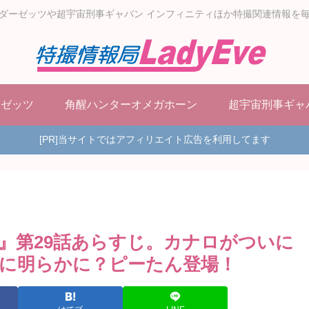
ダーゼッツや超宇宙刑事ギャバン インフィニティほか特撮関連情報を
ーゼッツ
角醒ハンターオメガホーン
超宇宙刑事ギャ
[PR]当サイトではアフィリエイト広告を利用してます
』第29話あらすじ。カナロがついに
に明らかに？ピーたん登場！