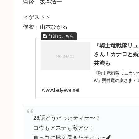
監督：坂本浩一
＜ゲスト＞
優衣：山本ひかる
『騎士竜戦隊リュ
さん！カナロと婚
共演も
『騎士竜戦隊リュウソ
W』照井竜の奧さま・
の結婚」のお相手で、
www.ladyeve.net
ャー』第29話のゲスト
28話どうだったティラ〜？
コウもアスナも激アツ！
真っ白に燃え尽きたティラ〜🦖