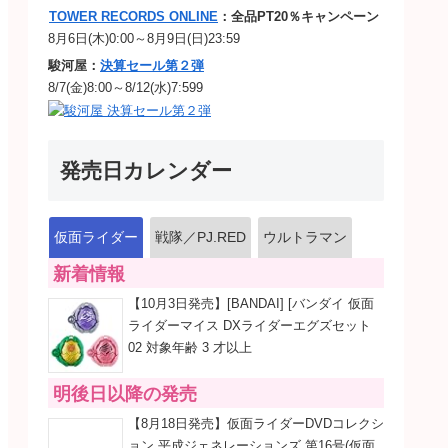
TOWER RECORDS ONLINE
：全品PT20％キャンペーン
8月6日(木)0:00～8月9日(日)23:59
駿河屋：
決算セール第２弾
8/7(金)8:00～8/12(水)7:599
発売日カレンダー
仮面ライダー
戦隊／PJ.RED
ウルトラマン
新着情報
【10月3日発売】[BANDAI] [バンダイ 仮面
ライダーマイス DXライダーエグズセット
02 対象年齢 3 才以上
明後日以降の発売
【8月18日発売】仮面ライダーDVDコレクシ
ョン 平成ジェネレーションズ 第16号(仮面