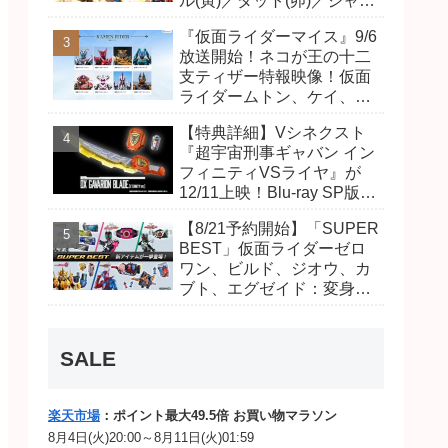
ル(寅)／ダット(卯)／ジャオ
(巳)、優菜の家庭教師・麻
『仮面ライダーマイス』9/6
尾達臣のキャストが発表！
放送開始！ネコが王の十二
トリガーのアキト金子隼也
支ティザー特報映像！仮面
さんも変身！
ライダームトン、ケイ、ヴ
ァンケンのビジュアルが公
【特典詳細】Vシネクスト
開！ライダーは子丑寅卯辰
『超宇宙刑事ギャバン イン
巳午未申酉戌亥猫猫の14
フィニティVSライヤ』が
人⁉
12/11上映！Blu-ray SP版は
「DXギャバリオンブレード
【8/21予約開始】「SUPER
(エタニティver.)」「ユカイ
BEST」仮面ライダーゼロ
ダーエモルギー」ほか豪華
ワン、ビルド、ジオウ、カ
特典付き！
ブト、エグゼイド：変身ベ
ルト DXビルドドライバ
ー、DXネオディケイドライ
バー、DXホッパーゼクター
SALE
ほか12点！
楽天市場
：ポイント最大49.5倍 お買い物マラソン
8月4日(火)20:00～8月11日(火)01:59