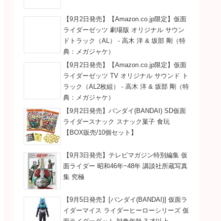
【9月2日発売】【Amazon.co.jp限定】仮面
ライダーゼッツ 劇場版 オリジナル サウン
ドトラック（AL） - 高木 洋 & 坂部 剛（特
典：メガジャケ）
【9月2日発売】【Amazon.co.jp限定】仮面
ライダーゼッツ TV オリジナル サウンド ト
ラック（AL2枚組） - 高木 洋 & 坂部 剛（特
典：メガジャケ）
【9月2日発売】バンダイ(BANDAI) SD仮面
ライダースナック スナック菓子 食玩
【BOX販売/10個セット】
【9月3日発売】テレビマガジン特別編集 仮
面ライダー 昭和46年~48年 講談社所蔵写真
集 究極
【9月5日発売】[バンダイ(BANDAI)] 仮面ラ
イダーマイス ライダーヒーローシリーズ 仮