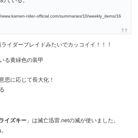
秘めている。
www.kamen-rider-official.com/summaries/10/weekly_items/16
面ライダーブレイドみたいでカッコイイ！！！
いる黄緑色の装甲
意思に応じて長大化！
る
ライズキー
」は滅亡迅雷.netの滅が使いました。
ね。