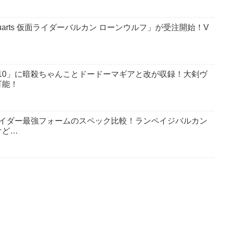
guarts 仮面ライダーバルカン ローンウルフ」が受注開始！V
 10」に暗殺ちゃんことドードーマギアと改が収録！大剣ヴ
可能！
ライダー最強フォームのスペック比較！ランペイジバルカン
けど…