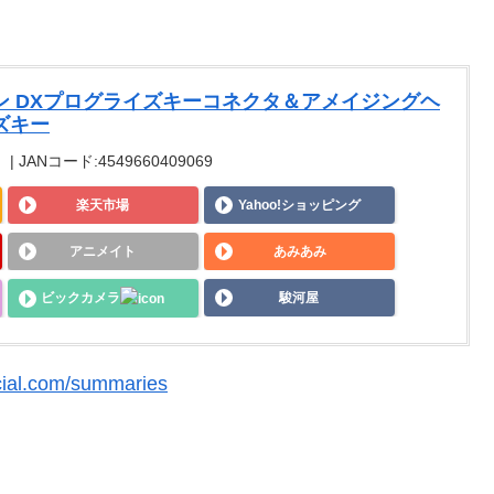
ン DXプログライズキーコネクタ＆アメイジングヘ
ズキー
 JANコード:4549660409069
楽天市場
Yahoo!ショッピング
アニメイト
あみあみ
ビックカメラ
駿河屋
icial.com/summaries