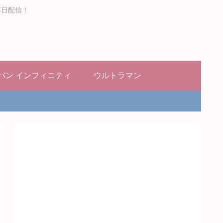
毎日配信！
バン インフィニティ
ウルトラマン