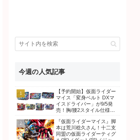
今週の人気記事
【予約開始】仮面ライダー
マイス「変身ベルト DXマ
イスドライバー」が9/5発
売！胸/腰2スタイル仕様！
リド/ハンマー、ダット/スラ
『仮面ライダーマイス』脚
ッシュ、ジャオ/バイト、ケ
本は荒川稔久さん！十二支
イ/ショットボーンバックル
同盟の仮面ライダーティグ
も！