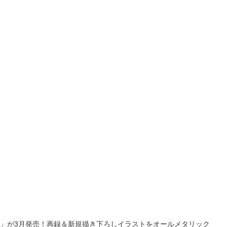
別弾」が3月発売！再録＆新規描き下ろしイラストをオールメタリック