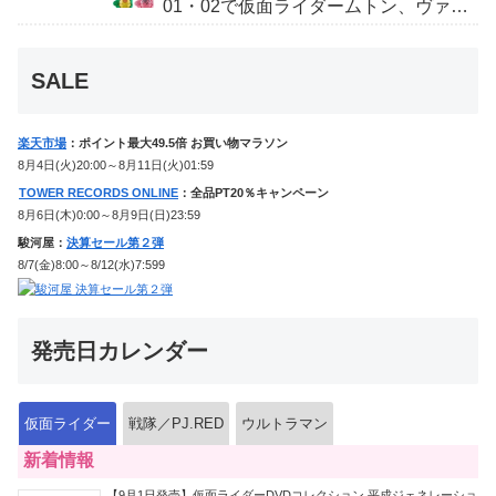
01・02で仮面ライダームトン、ヴァン
ケンに変身！マイスもフォームチェン
ジ！
SALE
楽天市場
：ポイント最大49.5倍 お買い物マラソン
8月4日(火)20:00～8月11日(火)01:59
TOWER RECORDS ONLINE
：全品PT20％キャンペーン
8月6日(木)0:00～8月9日(日)23:59
駿河屋：
決算セール第２弾
8/7(金)8:00～8/12(水)7:599
発売日カレンダー
仮面ライダー
戦隊／PJ.RED
ウルトラマン
新着情報
【9月1日発売】仮面ライダーDVDコレクション 平成ジェネレーショ