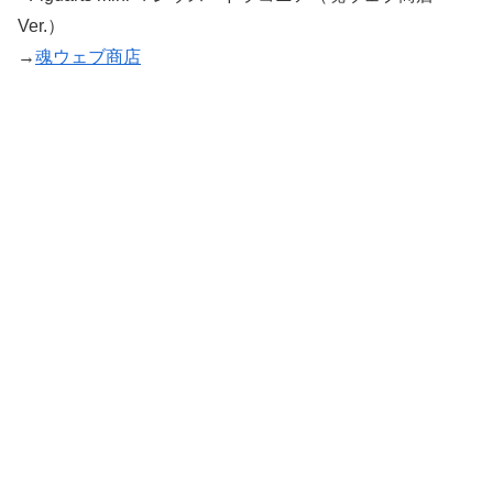
Ver.）
→
魂ウェブ商店