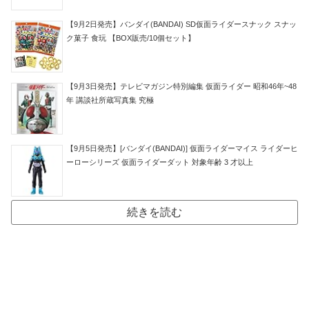
【9月2日発売】バンダイ(BANDAI) SD仮面ライダースナック スナッ
ク菓子 食玩 【BOX販売/10個セット】
【9月3日発売】テレビマガジン特別編集 仮面ライダー 昭和46年~48
年 講談社所蔵写真集 究極
【9月5日発売】[バンダイ(BANDAI)] 仮面ライダーマイス ライダーヒ
ーローシリーズ 仮面ライダーダット 対象年齢 3 才以上
続きを読む