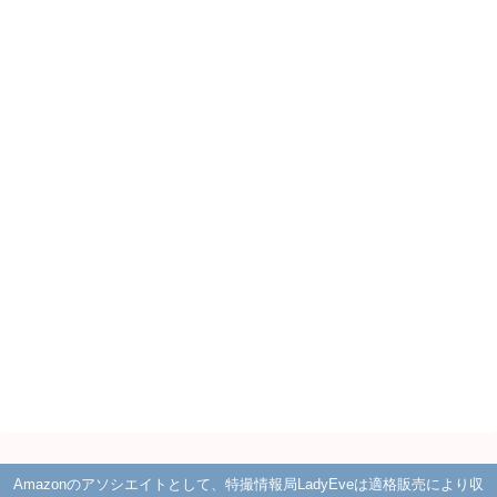
Amazonのアソシエイトとして、特撮情報局LadyEveは適格販売により収