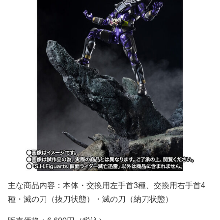
主な商品内容：本体・交換用左手首3種、交換用右手首4
種・滅の刀（抜刀状態）・滅の刀（納刀状態）