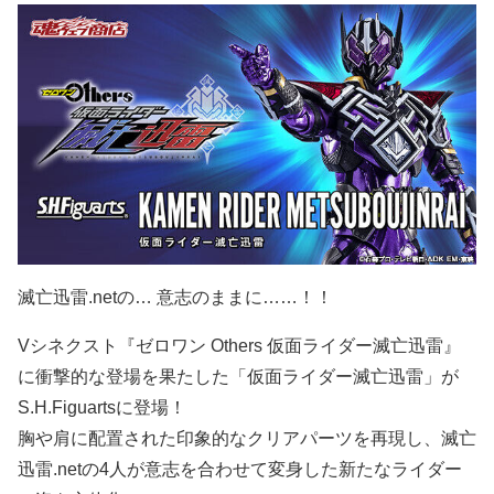
滅亡迅雷.netの… 意志のままに……！！
Vシネクスト『ゼロワン Others 仮面ライダー滅亡迅雷』
に衝撃的な登場を果たした「仮面ライダー滅亡迅雷」が
S.H.Figuartsに登場！
胸や肩に配置された印象的なクリアパーツを再現し、滅亡
迅雷.netの4人が意志を合わせて変身した新たなライダー