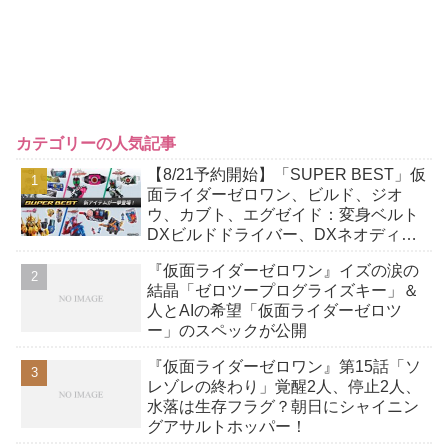
カテゴリーの人気記事
【8/21予約開始】「SUPER BEST」仮
面ライダーゼロワン、ビルド、ジオ
ウ、カブト、エグゼイド：変身ベルト
DXビルドドライバー、DXネオディケ
イドライバー、DXホッパーゼクターほ
『仮面ライダーゼロワン』イズの涙の
か12点！
結晶「ゼロツープログライズキー」＆
人とAIの希望「仮面ライダーゼロツ
ー」のスペックが公開
『仮面ライダーゼロワン』第15話「ソ
レゾレの終わり」覚醒2人、停止2人、
水落は生存フラグ？朝日にシャイニン
グアサルトホッパー！