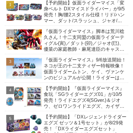
【予約開始】仮面ライダーマイス「変
身ベルト DXマイスドライバー」が9/5
発売！胸/腰2スタイル仕様！リド/ハン
マー、ダット/スラッシュ、ジャオ/バ
イト、ケイ/ショットボーンバックル
『仮面ライダーマイス』脚本は荒川稔
も！
久さん！十二支同盟の仮面ライダーテ
ィグル(寅)／ダット(卯)／ジャオ(巳)、
優菜の家庭教師・麻尾達臣のキャスト
が発表！トリガーのアキト金子隼也さ
『仮面ライダーマイス』9/6放送開始！
んも変身！
ネコが王の十二支ティザー特報映像！
仮面ライダームトン、ケイ、ヴァンケ
ンのビジュアルが公開！ライダーは子
丑寅卯辰巳午未申酉戌亥猫猫の14人⁉
【予約開始】『仮面ライダーマイス』
食玩「SGライダーエグズ01」が10/5
発売！ライドエグズ4(SGver.)＆ジオ
ウ、ゼロワンライドエグズ、カイザ、
ギャレン、ディエンドシードエグズ！
【予約開始】「DXレジェンドライダー
エグズ ゼッツ＆1号セット」が8/29発
売！「DXライダーエグズセット」