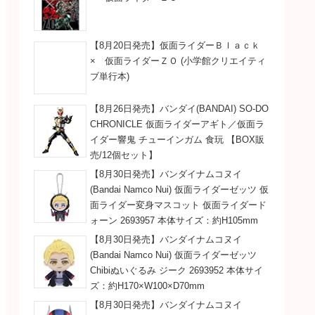
【8月20日発売】仮面ライダーＢｌａｃｋ
× 仮面ライダーＺＯ (小学館クリエイティ
ブ単行本)
【8月26日発売】バンダイ(BANDAI) SO-DO
CHRONICLE 仮面ライダーアギト／仮面ラ
イダー響鬼 チューインガム 食玩 【BOX販
売/12個セット】
【8月30日発売】バンダイナムコヌイ
(Bandai Namco Nui) 仮面ライダーゼッツ 仮
面ライダー変身マスコット 仮面ライダード
ォーン 2693957 本体サイズ：約H105mm
【8月30日発売】バンダイナムコヌイ
(Bandai Namco Nui) 仮面ライダーゼッツ
Chibiぬいぐるみ ジーク 2693952 本体サイ
ズ：約H170×W100×D70mm
【8月30日発売】バンダイナムコヌイ