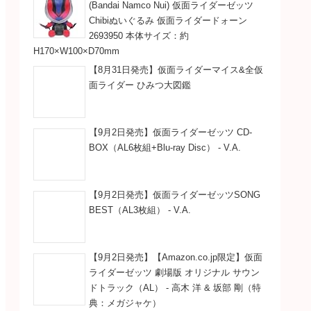
(Bandai Namco Nui) 仮面ライダーゼッツ
Chibiぬいぐるみ 仮面ライダードォーン
2693950 本体サイズ：約
H170×W100×D70mm
【8月31日発売】仮面ライダーマイス&全仮
面ライダー ひみつ大図鑑
【9月2日発売】仮面ライダーゼッツ CD-
BOX（AL6枚組+Blu-ray Disc） - V.A.
【9月2日発売】仮面ライダーゼッツSONG
BEST（AL3枚組） - V.A.
【9月2日発売】【Amazon.co.jp限定】仮面
ライダーゼッツ 劇場版 オリジナル サウン
ドトラック（AL） - 高木 洋 & 坂部 剛（特
典：メガジャケ）