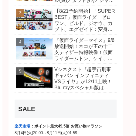
ル(寅)／ダット(卯)／ジャオ
(巳)、優菜の家庭教師・麻
【8/21予約開始】「SUPER
尾達臣のキャストが発表！
BEST」仮面ライダーゼロ
トリガーのアキト金子隼也
ワン、ビルド、ジオウ、カ
さんも変身！
ブト、エグゼイド：変身ベ
ルト DXビルドドライバ
『仮面ライダーマイス』9/6
ー、DXネオディケイドライ
放送開始！ネコが王の十二
バー、DXホッパーゼクター
支ティザー特報映像！仮面
ほか12点！
ライダームトン、ケイ、ヴ
ァンケンのビジュアルが公
Vシネクスト『超宇宙刑事
開！ライダーは子丑寅卯辰
ギャバン インフィニティ
巳午未申酉戌亥猫猫の14
VSライヤ』が12/11上映！
人⁉
Blu-rayスペシャル版は
「DXギャバリオンブレード
(エタニティver.)」「ユカイ
ダーエモルギー」ほか豪華
SALE
特典付！
楽天市場
：ポイント最大49.5倍 お買い物マラソン
8月4日(火)20:00～8月11日(火)01:59