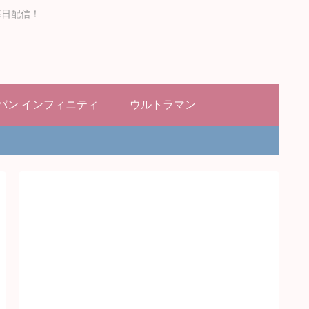
毎日配信！
バン インフィニティ
ウルトラマン