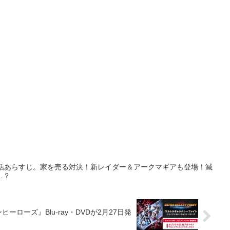
9話あらすじ。家を売る対決！新レイダー＆アークマギアも登場！滅
…？
ローズ』Blu-ray・DVDが2月27日発