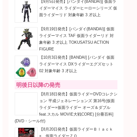
【9月5日発売】[バンダイ(BANDAI)] 仮面ラ
イダーマイス ライダーヒーローシリーズ 仮
面ライダーリド 対象年齢 3 才以上
【9月19日発売】[バンダイ(BANDAI)] 仮面
ライダーマイス TAF 仮面ライダーリド 対
象年齢 3 才以上 TOKUSATSU ACTION
FIGURE
【10月3日発売】[BANDAI] [バンダイ 仮面
ライダーマイス DXライダーエグズセット
02 対象年齢 3 才以上
明後日以降の発売
【8月18日発売】仮面ライダーDVDコレクシ
ョン 平成ジェネレーションズ 第16号(仮面
ライダー×仮面ライダー オーズ＆ダブル
feat.スカル MOVIE大戦CORE) [分冊百科]
(DVD・シール付)
【8月20日発売】仮面ライダーＢｌａｃｋ
× 仮面ライダーＺＯ