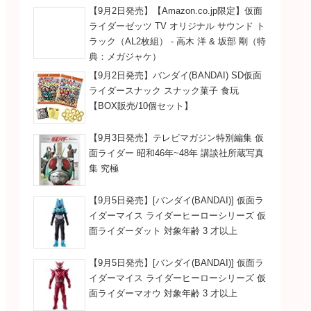
【9月2日発売】【Amazon.co.jp限定】仮面
ライダーゼッツ TV オリジナル サウンド ト
ラック（AL2枚組） - 高木 洋 & 坂部 剛（特
典：メガジャケ）
【9月2日発売】バンダイ(BANDAI) SD仮面
ライダースナック スナック菓子 食玩
【BOX販売/10個セット】
【9月3日発売】テレビマガジン特別編集 仮
面ライダー 昭和46年~48年 講談社所蔵写真
集 究極
【9月5日発売】[バンダイ(BANDAI)] 仮面ラ
イダーマイス ライダーヒーローシリーズ 仮
面ライダーダット 対象年齢 3 才以上
【9月5日発売】[バンダイ(BANDAI)] 仮面ラ
イダーマイス ライダーヒーローシリーズ 仮
面ライダーマオウ 対象年齢 3 才以上