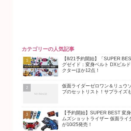
カテゴリーの人気記事
【8/21予約開始】「SUPER
グゼイド：変身ベルト DXビル
クターほか12点！
仮面ライダーゼロワン＆リュウソ
ブのセットリスト！サプライズ
【予約開始】SUPER BEST 
ムズショットライザー 仮面ライ
が10/25発売！