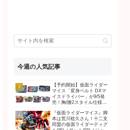
今週の人気記事
【予約開始】仮面ライダー
マイス「変身ベルト DXマ
イスドライバー」が9/5発
売！胸/腰2スタイル仕様！
リド/ハンマー、ダット/スラ
『仮面ライダーマイス』脚
ッシュ、ジャオ/バイト、ケ
本は荒川稔久さん！十二支
イ/ショットボーンバックル
同盟の仮面ライダーティグ
も！