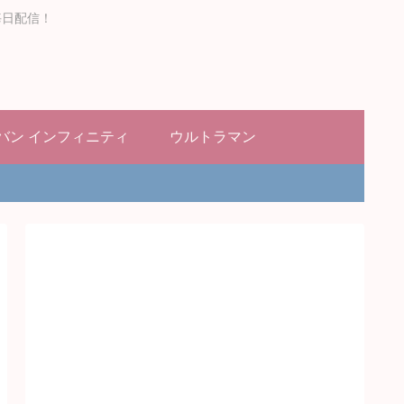
毎日配信！
バン インフィニティ
ウルトラマン