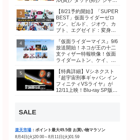
ル(寅)／ダット(卯)／ジャオ
(巳)、優菜の家庭教師・麻
【8/21予約開始】「SUPER
尾達臣のキャストが発表！
BEST」仮面ライダーゼロ
トリガーのアキト金子隼也
ワン、ビルド、ジオウ、カ
さんも変身！
ブト、エグゼイド：変身ベ
ルト DXビルドドライバ
『仮面ライダーマイス』9/6
ー、DXネオディケイドライ
放送開始！ネコが王の十二
バー、DXホッパーゼクター
支ティザー特報映像！仮面
ほか12点！
ライダームトン、ケイ、ヴ
ァンケンのビジュアルが公
【特典詳細】Vシネクスト
開！ライダーは子丑寅卯辰
『超宇宙刑事ギャバン イン
巳午未申酉戌亥猫猫の14
フィニティVSライヤ』が
人⁉
12/11上映！Blu-ray SP版は
「DXギャバリオンブレード
(エタニティver.)」「ユカイ
ダーエモルギー」ほか豪華
SALE
特典付き！
楽天市場
：ポイント最大49.5倍 お買い物マラソン
8月4日(火)20:00～8月11日(火)01:59