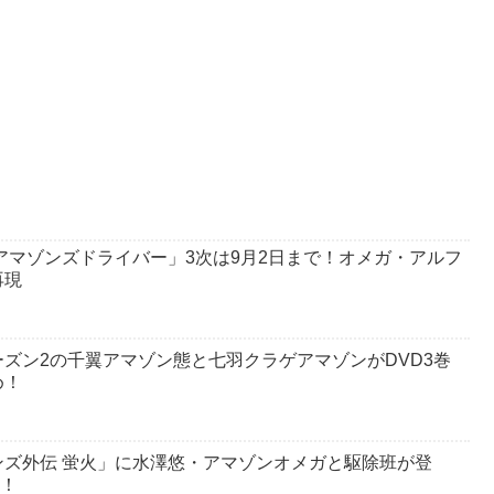
アマゾンズドライバー」3次は9月2日まで！オメガ・アルフ
再現
ズン2の千翼アマゾン態と七羽クラゲアマゾンがDVD3巻
め！
ズ外伝 蛍火」に水澤悠・アマゾンオメガと駆除班が登
！