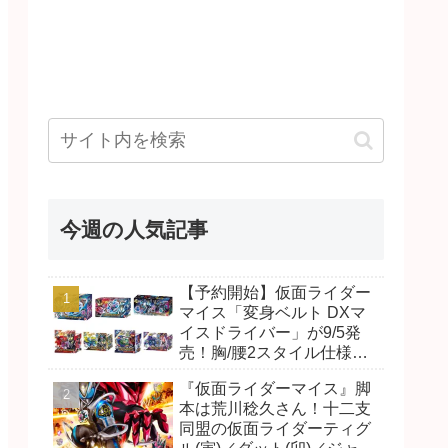
今週の人気記事
【予約開始】仮面ライダー
マイス「変身ベルト DXマ
イスドライバー」が9/5発
売！胸/腰2スタイル仕様！
リド/ハンマー、ダット/スラ
『仮面ライダーマイス』脚
ッシュ、ジャオ/バイト、ケ
本は荒川稔久さん！十二支
イ/ショットボーンバックル
同盟の仮面ライダーティグ
も！