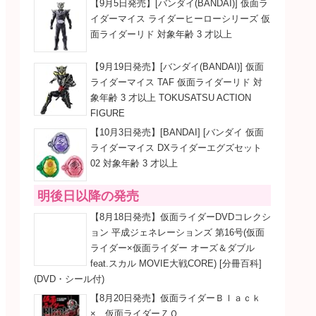
【9月5日発売】[バンダイ(BANDAI)] 仮面ラ
イダーマイス ライダーヒーローシリーズ 仮
面ライダーリド 対象年齢 3 才以上
【9月19日発売】[バンダイ(BANDAI)] 仮面
ライダーマイス TAF 仮面ライダーリド 対
象年齢 3 才以上 TOKUSATSU ACTION
FIGURE
【10月3日発売】[BANDAI] [バンダイ 仮面
ライダーマイス DXライダーエグズセット
02 対象年齢 3 才以上
明後日以降の発売
【8月18日発売】仮面ライダーDVDコレクシ
ョン 平成ジェネレーションズ 第16号(仮面
ライダー×仮面ライダー オーズ＆ダブル
feat.スカル MOVIE大戦CORE) [分冊百科]
(DVD・シール付)
【8月20日発売】仮面ライダーＢｌａｃｋ
× 仮面ライダーＺＯ