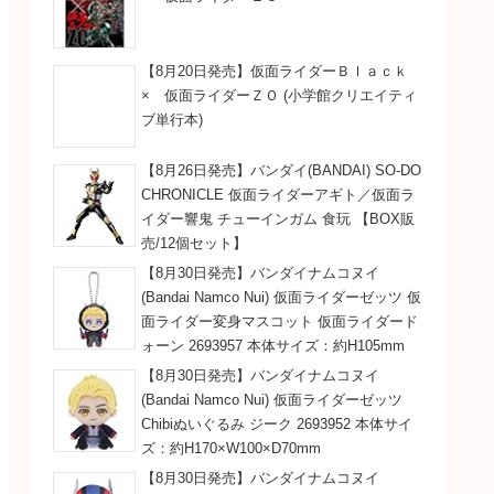
【8月20日発売】仮面ライダーＢｌａｃｋ
× 仮面ライダーＺＯ (小学館クリエイティ
ブ単行本)
【8月26日発売】バンダイ(BANDAI) SO-DO
CHRONICLE 仮面ライダーアギト／仮面ラ
イダー響鬼 チューインガム 食玩 【BOX販
売/12個セット】
【8月30日発売】バンダイナムコヌイ
(Bandai Namco Nui) 仮面ライダーゼッツ 仮
面ライダー変身マスコット 仮面ライダード
ォーン 2693957 本体サイズ：約H105mm
【8月30日発売】バンダイナムコヌイ
(Bandai Namco Nui) 仮面ライダーゼッツ
Chibiぬいぐるみ ジーク 2693952 本体サイ
ズ：約H170×W100×D70mm
【8月30日発売】バンダイナムコヌイ