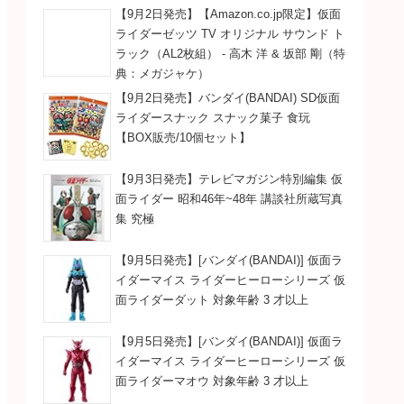
【9月2日発売】【Amazon.co.jp限定】仮面
ライダーゼッツ TV オリジナル サウンド ト
ラック（AL2枚組） - 高木 洋 & 坂部 剛（特
典：メガジャケ）
【9月2日発売】バンダイ(BANDAI) SD仮面
ライダースナック スナック菓子 食玩
【BOX販売/10個セット】
【9月3日発売】テレビマガジン特別編集 仮
面ライダー 昭和46年~48年 講談社所蔵写真
集 究極
【9月5日発売】[バンダイ(BANDAI)] 仮面ラ
イダーマイス ライダーヒーローシリーズ 仮
面ライダーダット 対象年齢 3 才以上
【9月5日発売】[バンダイ(BANDAI)] 仮面ラ
イダーマイス ライダーヒーローシリーズ 仮
面ライダーマオウ 対象年齢 3 才以上