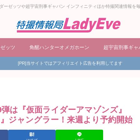
ダーゼッツや超宇宙刑事ギャバン インフィニティほか特撮関連情報を
ーゼッツ
角醒ハンターオメガホーン
超宇宙刑事ギャ
[PR]当サイトではアフィリエイト広告を利用してます
」第9弾は『仮面ライダーアマゾンズ』
』ジャングラー！来週より予約開始