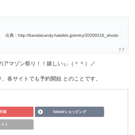
出典：http://bandaicandy.hateblo.jp/entry/20200216_shodo
ンズのアマゾン祭り！！嬉しいぃ（＾＾）／
り、各サイトでも予約開始 とのことです。
市場
Yahoo!ショッピング
メイト