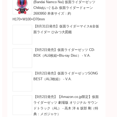
(Bandai Namco Nui) 仮面ライダーゼッツ
Chibiぬいぐるみ 仮面ライダードォーン
2693950 本体サイズ：約
H170×W100×D70mm
【8月31日発売】仮面ライダーマイス&全仮
面ライダー ひみつ大図鑑
【9月2日発売】仮面ライダーゼッツ CD-
BOX（AL6枚組+Blu-ray Disc） - V.A.
【9月2日発売】仮面ライダーゼッツSONG
BEST（AL3枚組） - V.A.
【9月2日発売】【Amazon.co.jp限定】仮面
ライダーゼッツ 劇場版 オリジナル サウン
ドトラック（AL） - 高木 洋 & 坂部 剛（特
典：メガジャケ）