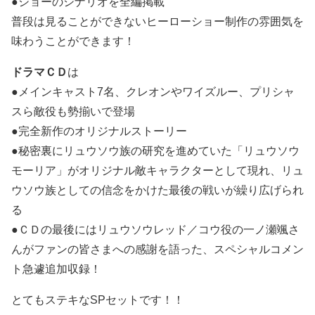
●ショーのシナリオを全編掲載
普段は見ることができないヒーローショー制作の雰囲気を
味わうことができます！
ドラマＣＤ
は
●メインキャスト7名、クレオンやワイズルー、プリシャ
スら敵役も勢揃いで登場
●完全新作のオリジナルストーリー
●秘密裏にリュウソウ族の研究を進めていた「リュウソウ
モーリア」がオリジナル敵キャラクターとして現れ、リュ
ウソウ族としての信念をかけた最後の戦いが繰り広げられ
る
●ＣＤの最後にはリュウソウレッド／コウ役の一ノ瀬颯さ
んがファンの皆さまへの感謝を語った、スペシャルコメン
ト急遽追加収録！
とてもステキなSPセットです！！