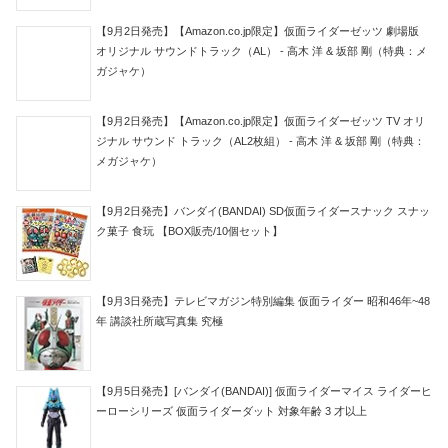
【9月2日発売】【Amazon.co.jp限定】仮面ライダーゼッツ 劇場版
オリジナル サウンドトラック（AL） - 高木 洋 & 坂部 剛（特典：メ
ガジャケ）
【9月2日発売】【Amazon.co.jp限定】仮面ライダーゼッツ TV オリ
ジナル サウンド トラック（AL2枚組） - 高木 洋 & 坂部 剛（特典：
メガジャケ）
【9月2日発売】バンダイ(BANDAI) SD仮面ライダースナック スナッ
ク菓子 食玩 【BOX販売/10個セット】
【9月3日発売】テレビマガジン特別編集 仮面ライダー 昭和46年~48
年 講談社所蔵写真集 究極
【9月5日発売】[バンダイ(BANDAI)] 仮面ライダーマイス ライダーヒ
ーローシリーズ 仮面ライダーダット 対象年齢 3 才以上