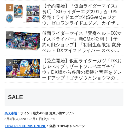
丑寅卯辰巳午未申酉戌亥猫猫の14人⁉
【予約開始】『仮面ライダーマイス』
食玩「SGライダーエグズ01」が10/5
発売！ライドエグズ4(SGver.)＆ジオ
ウ、ゼロワンライドエグズ、カイザ、
ギャレン、ディエンドシードエグズ！
仮面ライダーマイス『変身ベルトDXマ
イスドライバー』新CMが公開！【予
約可能ショップ】「初回生産限定 変身
ベルト DXマイスドライバー スペシャ
ルなりきりセット」完売続出！
【受注開始】仮面ライダーガヴ「DXお
しゃべりブリザードソルベエゴチゾ
ウ」DX版から各所の塗装と音声をグレ
ードアップ！ゴチゾウとショウマのボ
イス、追加の劇中効果音も収録！
SALE
楽天市場
：ポイント最大49.5倍 お買い物マラソン
8月4日(火)20:00～8月11日(火)01:59
TOWER RECORDS ONLINE
：全品PT20％キャンペーン