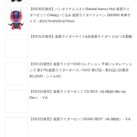
【8月30日発売】バンダイナムコヌイ(Bandai Namco Nui) 仮面ライ
ダーゼッツ Chibiぬいぐるみ 仮面ライダードォーン 2693950 本体サ
イズ：約H170×W100×D70mm
【8月31日発売】仮面ライダーマイス&全仮面ライダー ひみつ大図鑑
【9月1日発売】仮面ライダーDVDコレクション 平成ジェネレーショ
ンズ 第17号(仮面ライダーオーズ／OOO 第17話～第21話) [分冊百
科] (DVD・シール付)
【9月2日発売】仮面ライダーゼッツ CD-BOX（AL6枚組+Blu-ray
Disc） - V.A.
【9月2日発売】仮面ライダーゼッツSONG BEST（AL3枚組） - V.A.