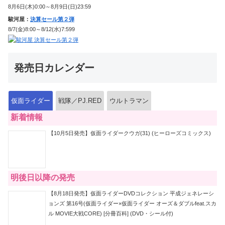
8月6日(木)0:00～8月9日(日)23:59
駿河屋：
決算セール第２弾
8/7(金)8:00～8/12(水)7:599
発売日カレンダー
仮面ライダー
戦隊／PJ.RED
ウルトラマン
新着情報
【10月5日発売】仮面ライダークウガ(31) (ヒーローズコミックス)
明後日以降の発売
【8月18日発売】仮面ライダーDVDコレクション 平成ジェネレーシ
ョンズ 第16号(仮面ライダー×仮面ライダー オーズ＆ダブルfeat.スカ
ル MOVIE大戦CORE) [分冊百科] (DVD・シール付)