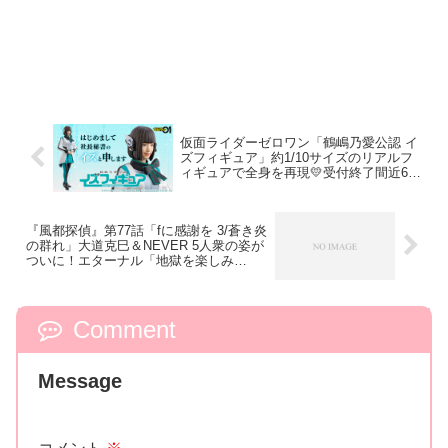
仮面ライダーゼロワン「鶴嶋乃愛公認 イ
ズフィギュア」約1/10サイズのリアルフ
ィギュアで全身を再現💛受付終了間近6/4
まで
『風都探偵』第77話「fに感謝を 3/蒼き炎
の群れ」大道克巳＆NEVER 5人衆の姿が
ついに！エターナル「地獄を楽しみ
な！」
Comment
Message