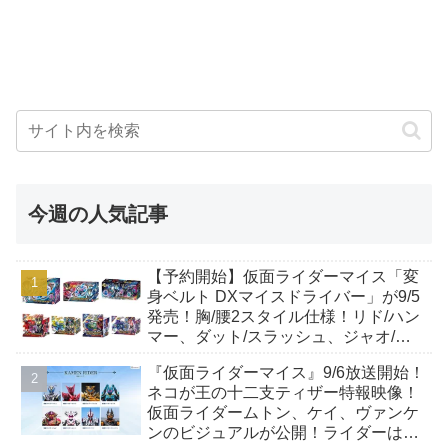
今週の人気記事
【予約開始】仮面ライダーマイス「変
身ベルト DXマイスドライバー」が9/5
発売！胸/腰2スタイル仕様！リド/ハン
マー、ダット/スラッシュ、ジャオ/バ
イト、ケイ/ショットボーンバックル
『仮面ライダーマイス』9/6放送開始！
も！
ネコが王の十二支ティザー特報映像！
仮面ライダームトン、ケイ、ヴァンケ
ンのビジュアルが公開！ライダーは子