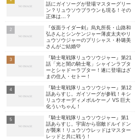
話にガイソーグが登場マスターグリー
ン？リュウソウブラウンも現る！その
正体は…？
『仮面ライダー剣』烏丸所長・山路和
弘さんとシンケンジャー薄皮太夫やリ
ュウソウジャーのプリシャス・朴璐美
さんがご結婚💛
『騎士竜戦隊リュウソウジャー』第21
話「光と闇の騎士竜」シャインラプタ
ーとシャドーラプター！遂に登場はざ
まの住人・セトー！
『騎士竜戦隊リュウソウジャー』第12
話あらすじ。ガイソーグが参戦！キシ
リュウオーディメボルケーノ VS 巨大
化ういちゃん！
『騎士竜戦隊リュウソウジャー』第1
話あらすじ。宇宙から宿敵ドルイドン
が襲来！リュウソウレッドはマスター
レッドと共に戦う！