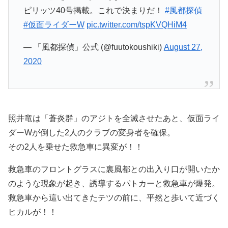
ピリッツ40号掲載。これで決まりだ！
#風都探偵
#仮面ライダーW
pic.twitter.com/tspKVQHiM4
— 「風都探偵」公式 (@fuutokoushiki)
August 27,
2020
照井竜は「蒼炎群」のアジトを全滅させたあと、仮面ライ
ダーWが倒した2人のクラブの変身者を確保。
その2人を乗せた救急車に異変が！！
救急車のフロントグラスに裏風都との出入り口が開いたか
のような現象が起き、誘導するパトカーと救急車が爆発。
救急車から這い出てきたテツの前に、平然と歩いて近づく
ヒカルが！！