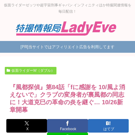
仮面ライダーゼッツや超宇宙刑事ギャバン インフィニティほか特撮関連情報を
毎日配信！
[PR]当サイトではアフィリエイト広告を利用してます
仮面ライダーW（ダブル）
『風都探偵』第84話「fに感謝を 10/風よ消
えないで」クラブの変身者が裏風都の同志
に！大道克巳の革命の炎を継ぐ… 10/26新
章開幕
X
Facebook
はてブ