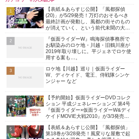
【表紙＆あらすじ公開】「風都探偵
(20)」が5/29発売！万灯のおそるべき
最終計画が発動し、風都の街そのもの
が消えていく、という前代未聞の大事
件が発生！
『仮面ライダーW』鳴海探偵事務所で
お馴染みのロケ地・川越・旧鶴川座が
2019年取り壊しに。平ジェネでロケ使
用する案も…。
ロケ地【川越】巡り｜仮面ライダー
W、ディケイド、電王、侍戦隊シンケ
ンジャー など
【予約開始】仮面ライダーDVDコレク
ション 平成ジェネレーションズ 第4号
『仮面ライダー×仮面ライダーW&ディ
ケイドMOVIE大戦2010』が3/3発売！
デアゴスティーニ・ジャパン
【表紙＆あらすじ公開】「風都探偵」
第18巻が3/28発売！風変りな屋敷で起