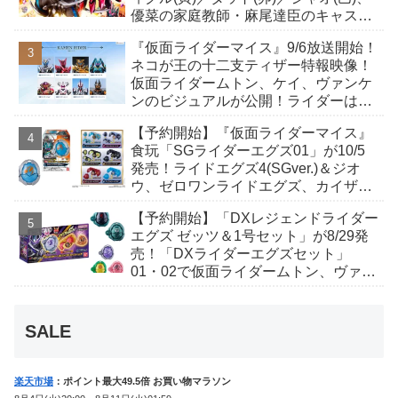
優菜の家庭教師・麻尾達臣のキャスト
が発表！トリガーのアキト金子隼也さ
『仮面ライダーマイス』9/6放送開始！
んも変身！
ネコが王の十二支ティザー特報映像！
仮面ライダームトン、ケイ、ヴァンケ
ンのビジュアルが公開！ライダーは子
丑寅卯辰巳午未申酉戌亥猫猫の14人⁉
【予約開始】『仮面ライダーマイス』
食玩「SGライダーエグズ01」が10/5
発売！ライドエグズ4(SGver.)＆ジオ
ウ、ゼロワンライドエグズ、カイザ、
ギャレン、ディエンドシードエグズ！
【予約開始】「DXレジェンドライダー
エグズ ゼッツ＆1号セット」が8/29発
売！「DXライダーエグズセット」
01・02で仮面ライダームトン、ヴァン
ケンに変身！マイスもフォームチェン
ジ！
SALE
楽天市場
：ポイント最大49.5倍 お買い物マラソン