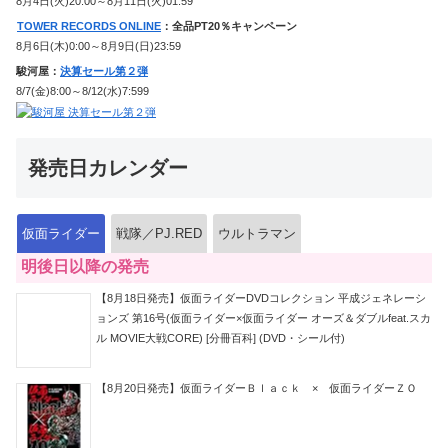
8月4日(火)20:00～8月11日(火)01:59
TOWER RECORDS ONLINE
：全品PT20％キャンペーン
8月6日(木)0:00～8月9日(日)23:59
駿河屋：
決算セール第２弾
8/7(金)8:00～8/12(水)7:599
発売日カレンダー
仮面ライダー
戦隊／PJ.RED
ウルトラマン
明後日以降の発売
【8月18日発売】仮面ライダーDVDコレクション 平成ジェネレーシ
ョンズ 第16号(仮面ライダー×仮面ライダー オーズ＆ダブルfeat.スカ
ル MOVIE大戦CORE) [分冊百科] (DVD・シール付)
【8月20日発売】仮面ライダーＢｌａｃｋ × 仮面ライダーＺＯ