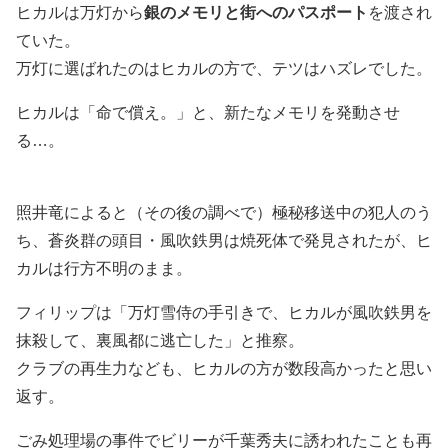
ヒカルは万灯から
銀のメモリと街へのパスポート
を渡され
ていた。
万灯に選ばれたのはヒカルの方で、テツはハズレでした。
ヒカルは「命で償え。」と、新たなメモリを発動させ
る…。
照井竜によると（その後の調べで）極秘移送中の犯人のう
ち、蒼炎群の頭目・風吹鉄男は焼死体で発見されたが、ヒ
カルは行方不明のまま。
フィリップは「万灯雪侍の手引きで、ヒカルが風吹鉄男を
抹殺して、裏風都に逃亡した」と推察。
クラブの再生力なども、ヒカルの方が数段高かったと思い
返す。
ごみ処理場の事件でビリーが千葉秀夫に誘われたことも再