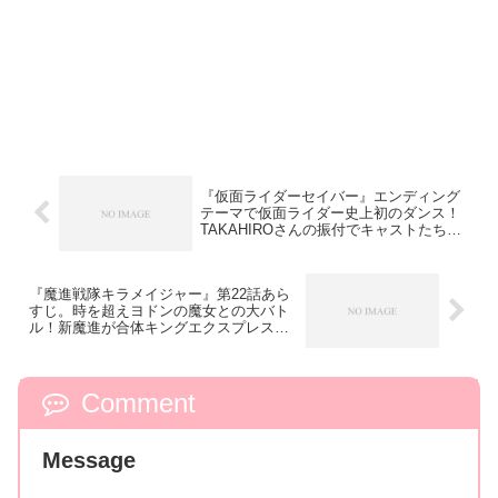
『仮面ライダーセイバー』エンディング
テーマで仮面ライダー史上初のダンス！
TAKAHIROさんの振付でキャストたちが
踊る♪
『魔進戦隊キラメイジャー』第22話あら
すじ。時を超えヨドンの魔女との大バト
ル！新魔進が合体キングエクスプレスザ
ビューン！
Comment
Message