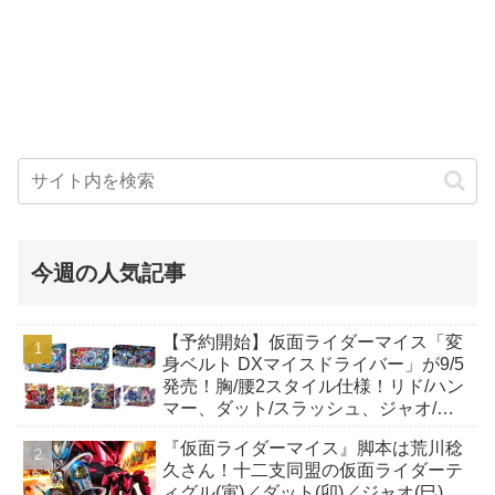
今週の人気記事
【予約開始】仮面ライダーマイス「変
身ベルト DXマイスドライバー」が9/5
発売！胸/腰2スタイル仕様！リド/ハン
マー、ダット/スラッシュ、ジャオ/バ
イト、ケイ/ショットボーンバックル
『仮面ライダーマイス』脚本は荒川稔
も！
久さん！十二支同盟の仮面ライダーテ
ィグル(寅)／ダット(卯)／ジャオ(巳)、