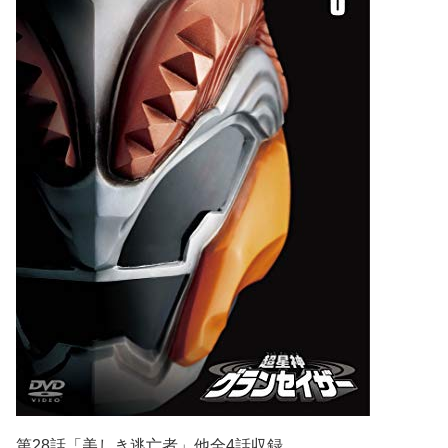
第28話「美しき逃亡者」他全4話収録