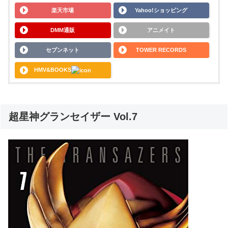
楽天市場
Yahoo!ショッピング
DMM通販
アニメイト
セブンネット
TOWER RECORDS
HMV&BOOKS
超星神グランセイザー Vol.7