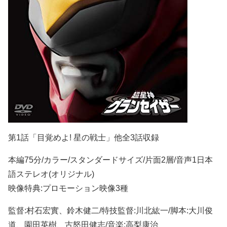
第1話「目覚めよ! 星の戦士」他全3話収録
本編75分/カラー/スタンダードサイズ/片面2層/音声1日本
語ステレオ(オリジナル)
映像特典:プロモーション映像3種
監督:村石宏實、鈴木健二/特技監督:川北紘一/脚本:大川俊
道、園田英樹、古怒田健志/音楽:高梨康治