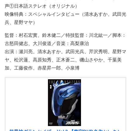
声①日本語ステレオ（オリジナル）
映像特典：スペシャルインタビュー（清水あすか、武田光
兵、星野マヤ）
監督：村石宏實、鈴木健二／特技監督：川北紘一／脚本：
古怒田健志、大川俊道／音楽：高梨康治
出演：瀬川亮、清水あすか、武田光兵、芹沢秀明、星野マ
ヤ、松沢蓮、高原知秀、正木蒼二、磯山さやか、千葉美
加、工藤俊作、赤星昇一郎、小泉博