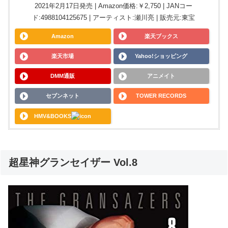
2021年2月17日発売 | Amazon価格:￥2,750 | JANコー
ド:4988104125675 | アーティスト:瀬川亮 | 販売元:東宝
Amazon
楽天ブックス
楽天市場
Yahoo!ショッピング
DMM通販
アニメイト
セブンネット
TOWER RECORDS
HMV&BOOKS
超星神グランセイザー Vol.8