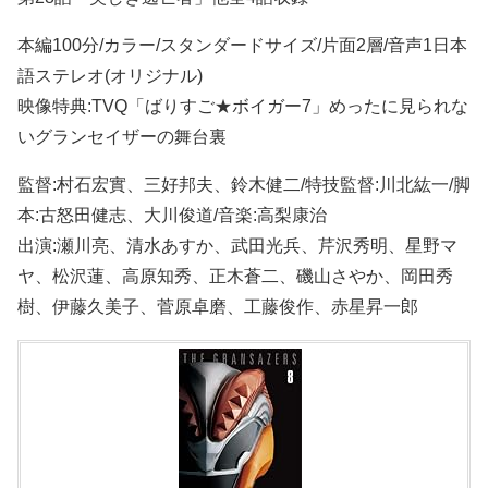
本編100分/カラー/スタンダードサイズ/片面2層/音声1日本
語ステレオ(オリジナル)
映像特典:TVQ「ばりすご★ボイガー7」めったに見られな
いグランセイザーの舞台裏
監督:村石宏實、三好邦夫、鈴木健二/特技監督:川北紘一/脚
本:古怒田健志、大川俊道/音楽:高梨康治
出演:瀬川亮、清水あすか、武田光兵、芹沢秀明、星野マ
ヤ、松沢蓮、高原知秀、正木蒼二、磯山さやか、岡田秀
樹、伊藤久美子、菅原卓磨、工藤俊作、赤星昇一郎