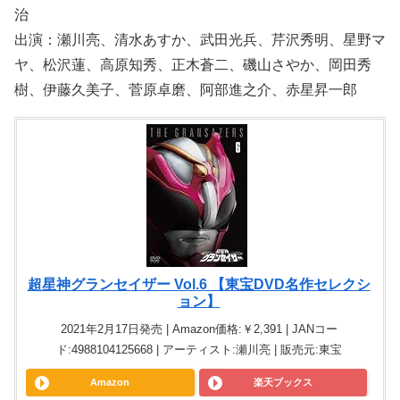
治
出演：瀬川亮、清水あすか、武田光兵、芹沢秀明、星野マ
ヤ、松沢蓮、高原知秀、正木蒼二、磯山さやか、岡田秀
樹、伊藤久美子、菅原卓磨、阿部進之介、赤星昇一郎
超星神グランセイザー Vol.6 【東宝DVD名作セレクシ
ョン】
2021年2月17日発売 | Amazon価格:￥2,391 | JANコー
ド:4988104125668 | アーティスト:瀬川亮 | 販売元:東宝
Amazon
楽天ブックス