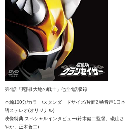
第4話「死闘! 大地の戦士」他全4話収録
本編100分/カラー/スタンダードサイズ/片面2層/音声1日本
語ステレオ(オリジナル)
映像特典:スペシャルインタビュー(鈴木健二監督、磯山さ
やか、正木蒼二)