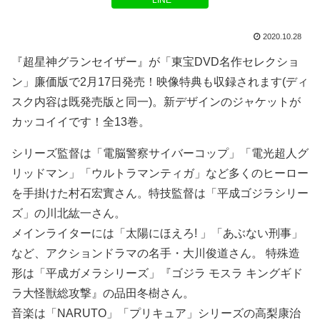
LINE
2020.10.28
『超星神グランセイザー』が「東宝DVD名作セレクショ
ン」廉価版で2月17日発売！映像特典も収録されます(ディ
スク内容は既発売版と同一)。新デザインのジャケットが
カッコイイです！全13巻。
シリーズ監督は「電脳警察サイバーコップ」「電光超人グ
リッドマン」「ウルトラマンティガ」など多くのヒーロー
を手掛けた村石宏實さん。特技監督は「平成ゴジラシリー
ズ」の川北紘一さん。
メインライターには「太陽にほえろ! 」「あぶない刑事」
など、アクションドラマの名手・大川俊道さん。 特殊造
形は「平成ガメラシリーズ」『ゴジラ モスラ キングギド
ラ大怪獣総攻撃』の品田冬樹さん。
音楽は「NARUTO」「プリキュア」シリーズの高梨康治