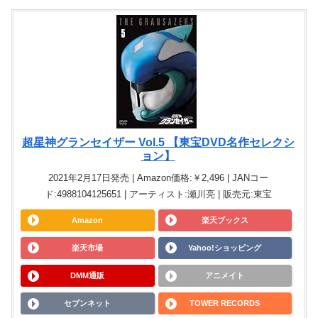
超星神グランセイザー Vol.5 【東宝DVD名作セレクシ
ョン】
2021年2月17日発売 | Amazon価格:￥2,496 | JANコー
ド:4988104125651 | アーティスト:瀬川亮 | 販売元:東宝
Amazon
楽天ブックス
楽天市場
Yahoo!ショッピング
DMM通販
アニメイト
セブンネット
TOWER RECORDS