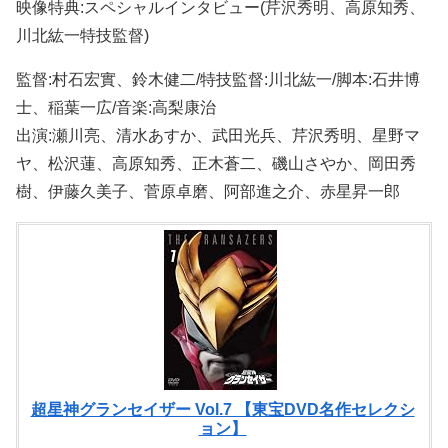
映像特典:スペシャルインタビュー(芹沢秀明、高原知秀、
川北紘一特技監督)
監督:村石宏實、鈴木健二/特技監督:川北紘一/脚本:石井博
士、稲葉一広/音楽:高梨康治
出演:瀬川亮、清水あすか、武田光兵、芹沢秀明、星野マ
ヤ、松沢蓮、高原知秀、正木蒼二、磯山さやか、岡田秀
樹、伊藤久美子、菅原卓磨、阿部進之介、赤星昇一郎
超星神グランセイザー Vol.7 【東宝DVD名作セレクシ
ョン】