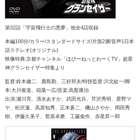
第32話「宇宙飛行士の悪夢」他全4話収録
本編100分/カラー/スタンダードサイズ/片面2層/音声1日本
語ステレオ(オリジナル)
映像特典:京都チャンネル「ほびーねっとわーくTV」超星
神グランセイザー特集より
監督:鈴木健二、鹿島勤、三好邦夫/特技監督:川北紘一/脚
本:大川俊道、稲葉一広/音楽:高梨康治
出演:瀬川亮、清水あすか、武田光兵、芹沢秀明、星野マ
ヤ、松沢蓮、高原知秀、正木蒼二、磯山さやか、岡田秀
樹、伊藤久美子、菅原卓磨、工藤俊作、赤星昇一郎