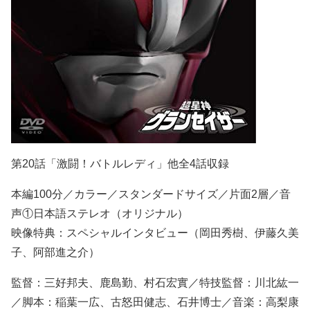
第20話「激闘！バトルレディ」他全4話収録
本編100分／カラー／スタンダードサイズ／片面2層／音
声①日本語ステレオ（オリジナル）
映像特典：スペシャルインタビュー（岡田秀樹、伊藤久美
子、阿部進之介）
監督：三好邦夫、鹿島勤、村石宏實／特技監督：川北紘一
／脚本：稲葉一広、古怒田健志、石井博士／音楽：高梨康