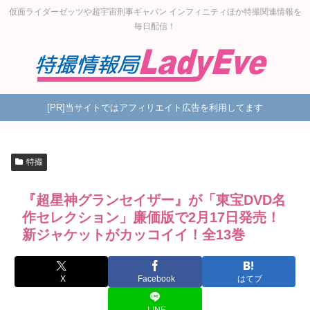
仮面ライダーゼッツや超宇宙刑事ギャバン インフィニティほか特撮関連情報を
毎日配信！
[PR]当サイトではアフィリエイト広告を利用してます
特撮
『超星神グランセイザー』が「東宝DVD名
作セレクション」廉価版で2月17日発売！
新ジャケットがカッコイイ！全13巻
X
Facebook
はてブ