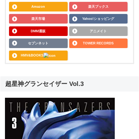
Amazon
楽天ブックス
楽天市場
Yahoo!ショッピング
DMM通販
アニメイト
セブンネット
TOWER RECORDS
HMV&BOOKS
超星神グランセイザー Vol.3