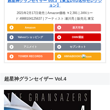
超星神グランセイザー Vol.3 【東宝DVD名作セレクシ
ョン】
2021年2月17日発売 | Amazon価格:￥2,391 | JANコー
ド:4988104125637 | アーティスト:瀬川亮 | 販売元:東宝
Amazon
楽天市場
Yahoo!ショッピング
DMM通販
アニメイト
セブンネット
TOWER RECORDS
HMV&BOOKS
超星神グランセイザー Vol.4