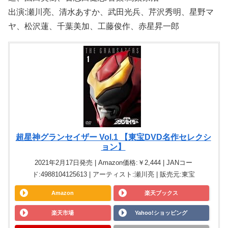
出演:瀬川亮、清水あすか、武田光兵、芹沢秀明、星野マ
ヤ、松沢蓮、千葉美加、工藤俊作、赤星昇一郎
超星神グランセイザー Vol.1 【東宝DVD名作セレクシ
ョン】
2021年2月17日発売 | Amazon価格:￥2,444 | JANコー
ド:4988104125613 | アーティスト:瀬川亮 | 販売元:東宝
Amazon
楽天ブックス
楽天市場
Yahoo!ショッピング