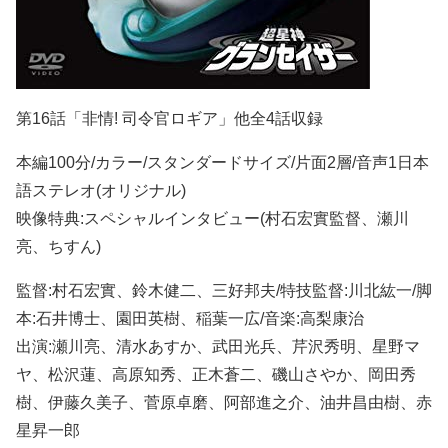
第16話「非情! 司令官ロギア」他全4話収録
本編100分/カラー/スタンダードサイズ/片面2層/音声1日本
語ステレオ(オリジナル)
映像特典:スペシャルインタビュー(村石宏實監督、瀬川
亮、ちすん)
監督:村石宏實、鈴木健二、三好邦夫/特技監督:川北紘一/脚
本:石井博士、園田英樹、稲葉一広/音楽:高梨康治
出演:瀬川亮、清水あすか、武田光兵、芹沢秀明、星野マ
ヤ、松沢蓮、高原知秀、正木蒼二、磯山さやか、岡田秀
樹、伊藤久美子、菅原卓磨、阿部進之介、油井昌由樹、赤
星昇一郎