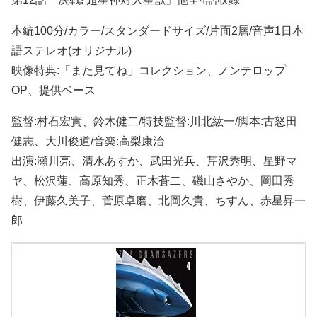
本編100分/カラー/スタンダードサイズ/片面2層/音声1日本
語ステレオ(オリジナル)
映像特典:「また見てね」コレクション、ノンテロップ
OP、提供ベース
監督:村石宏實、鈴木健二/特技監督:川北紘一/脚本:古怒田
健志、大川俊道/音楽:高梨康治
出演:瀬川亮、清水あすか、武田光兵、芹沢秀明、星野マ
ヤ、松沢蓮、高原知秀、正木蒼二、磯山さやか、岡田秀
樹、伊藤久美子、菅原卓磨、北岡久貴、ちすん、赤星昇一
郎