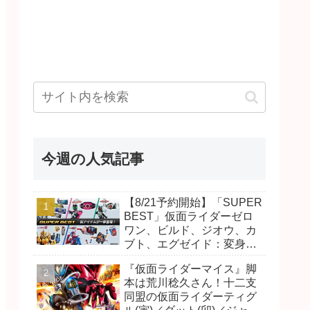
今週の人気記事
【8/21予約開始】「SUPER
BEST」仮面ライダーゼロ
ワン、ビルド、ジオウ、カ
ブト、エグゼイド：変身ベ
ルト DXビルドドライバ
『仮面ライダーマイス』脚
ー、DXネオディケイドライ
本は荒川稔久さん！十二支
バー、DXホッパーゼクター
同盟の仮面ライダーティグ
ほか12点！