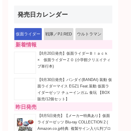
発売日カレンダー
仮面ライダー
戦隊／PJ.RED
ウルトラマン
新着情報
【8月20日発売】仮面ライダーＢｌａｃｋ
× 仮面ライダーＺＯ (小学館クリエイティ
ブ単行本)
【9月30日発売】バンダイ(BANDAI) 装動 仮
面ライダーマイス EGZ1 Feat.装動 仮面ラ
イダーゼッツ チューインガム 食玩 【BOX
販売/12個セット】
昨日発売
【8月5日発売】【メーカー特典あり】仮面
ライダーゼッツ Blu-ray COLLECTION 2 (
Amazon.co.jp特典: 複製サイン入りL判ブロ