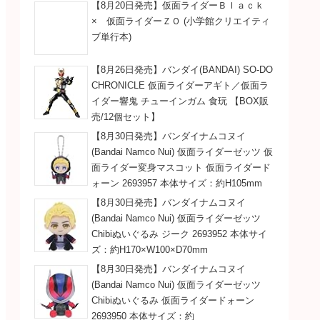
【8月20日発売】仮面ライダーＢｌａｃｋ
× 仮面ライダーＺＯ (小学館クリエイティ
ブ単行本)
【8月26日発売】バンダイ(BANDAI) SO-DO
CHRONICLE 仮面ライダーアギト／仮面ラ
イダー響鬼 チューインガム 食玩 【BOX販
売/12個セット】
【8月30日発売】バンダイナムコヌイ
(Bandai Namco Nui) 仮面ライダーゼッツ 仮
面ライダー変身マスコット 仮面ライダード
ォーン 2693957 本体サイズ：約H105mm
【8月30日発売】バンダイナムコヌイ
(Bandai Namco Nui) 仮面ライダーゼッツ
Chibiぬいぐるみ ジーク 2693952 本体サイ
ズ：約H170×W100×D70mm
【8月30日発売】バンダイナムコヌイ
(Bandai Namco Nui) 仮面ライダーゼッツ
Chibiぬいぐるみ 仮面ライダードォーン
2693950 本体サイズ：約