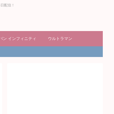
毎日配信！
バン インフィニティ
ウルトラマン