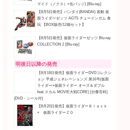
マイド（ノクス）+缶バッジ) [Blu-ray]
【8月5日発売】バンダイ(BANDAI) 装動 仮
面ライダーゼッツ AGT5 チューインガム 食
玩 【BOX販売/12個セット】
【8月5日発売】仮面ライダーゼッツ Blu-ray
COLLECTION 2 [Blu-ray]
明後日以降の発売
【8月18日発売】仮面ライダーDVDコレクシ
ョン 平成ジェネレーションズ 第16号(仮面
ライダー×仮面ライダー オーズ＆ダブル
feat.スカル MOVIE大戦CORE) [分冊百科]
(DVD・シール付)
【8月20日発売】仮面ライダーＢｌａｃｋ
× 仮面ライダーＺＯ