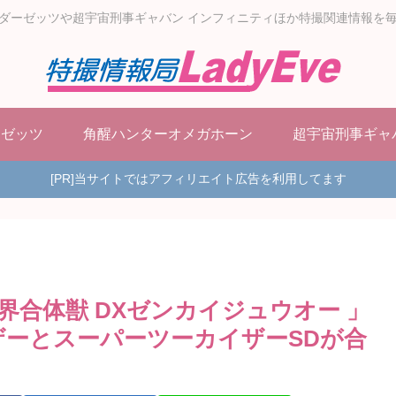
ダーゼッツや超宇宙刑事ギャバン インフィニティほか特撮関連情報を
ーゼッツ
角醒ハンターオメガホーン
超宇宙刑事ギャ
[PR]当サイトではアフィリエイト広告を利用してます
合体獣 DXゼンカイジュウオー 」
ザーとスーパーツーカイザーSDが合