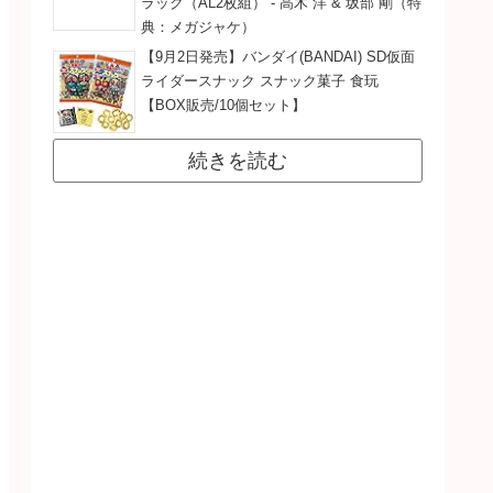
ラック（AL2枚組） - 高木 洋 & 坂部 剛（特
典：メガジャケ）
【9月2日発売】バンダイ(BANDAI) SD仮面
ライダースナック スナック菓子 食玩
【BOX販売/10個セット】
続きを読む