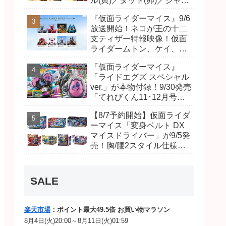
ル(寅)／ダット(卯)／ジャオ
(巳)、優菜の家庭教師・麻
『仮面ライダーマイス』9/6
尾達臣のキャストが発表！
放送開始！ネコが王の十二
トリガーのアキト金子隼也
支ティザー特報映像！仮面
さんも変身！
ライダームトン、ケイ、ヴ
ァンケンのビジュアルが公
『仮面ライダーマイス』
開！ライダーは子丑寅卯辰
「ライドエグズ スペシャル
巳午未申酉戌亥猫猫の14
ver.」が本物付録！9/30発売
人⁉
「てれびくん11･12月号」
予告が公開！本体は超豪華
【8/7予約開始】仮面ライダ
キラキララメ入り！変身ベ
ーマイス「変身ベルト DX
ルトにセットすれば特別な
マイスドライバー」が9/5発
音声が！
売！胸/腰2スタイル仕様！
リド/ハンマー、ダット/スラ
ッシュ、ジャオ/バイト、ケ
イ/ショットボーンバックル
SALE
も！
楽天市場
：ポイント最大49.5倍 お買い物マラソン
8月4日(火)20:00～8月11日(火)01:59