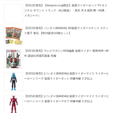
【9月2日発売】【Amazon.co.jp限定】仮面ライダーゼッツ TV オリ
ジナル サウンド トラック（AL2枚組） - 高木 洋 & 坂部 剛（特典：
メガジャケ）
【9月2日発売】バンダイ(BANDAI) SD仮面ライダースナック スナッ
ク菓子 食玩 【BOX販売/10個セット】
【9月3日発売】テレビマガジン特別編集 仮面ライダー 昭和46年~48
年 講談社所蔵写真集 究極
【9月5日発売】[バンダイ(BANDAI)] 仮面ライダーマイス ライダーヒ
ーローシリーズ 仮面ライダーダット 対象年齢 3 才以上
【9月5日発売】[バンダイ(BANDAI)] 仮面ライダーマイス ライダーヒ
ーローシリーズ 仮面ライダーマオウ 対象年齢 3 才以上