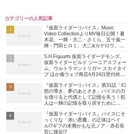
カテゴリーの人気記事
『仮面ライダーリバイス』Music
Video CollectionよりMV毎日公開！夏
木花、一輝・大二・さくら、五十嵐一
輝・門田ヒロミ、大二&カゲロウ、さ
くら＆ラブコフ、狩崎
S.H.Figuarts 仮面ライダーデモンズ、
仮面ライダービルド ジーニアスフォー
ム、ウルトラマントリガー スカイタイ
プ ほか魂ウェブ商店4月24日受付終
了！
『仮面ライダーリバイス』第31話「幻
想の導き、夢のあとさき」バイスの力
を借りると代償として記憶を失う！犯
人は一輝の記憶を取り戻すために…
『仮面ライダーリバイス』バイスにそ
っくりな「赤い悪魔」の正体はベイ
ル!?ギフの末裔かもな元ノア・赤石長
官に接近!?