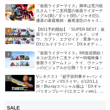
イト、ケイ/ショットボーンバックル
『仮面ライダーマイス』脚本は荒川稔
も！
久さん！十二支同盟の仮面ライダーテ
ィグル(寅)／ダット(卯)／ジャオ(巳)、
優菜の家庭教師・麻尾達臣のキャスト
が発表！トリガーのアキト金子隼也さ
【8/21予約開始】「SUPER BEST」仮
んも変身！
面ライダーゼロワン、ビルド、ジオ
ウ、カブト、エグゼイド：変身ベルト
DXビルドドライバー、DXネオディケ
イドライバー、DXホッパーゼクターほ
『仮面ライダーマイス』9/6放送開始！
か12点！
ネコが王の十二支ティザー特報映像！
仮面ライダームトン、ケイ、ヴァンケ
ンのビジュアルが公開！ライダーは子
丑寅卯辰巳午未申酉戌亥猫猫の14人⁉
Vシネクスト『超宇宙刑事ギャバン イ
ンフィニティVSライヤ』が12/11上
映！Blu-rayスペシャル版は「DXギャ
バリオンブレード(エタニティver.)」
「ユカイダーエモルギー」ほか豪華特
典付！
SALE