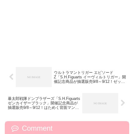
ウルトラマントリガー エピソード
Z「S.H.Figuarts イーヴィルトリガー」開
催記念商品が抽選販売9/8～9/12！ゼット
レッドダメージ再現用パーツや光弾エフ
ェクト付き手首が付属！
暴太郎戦隊ドンブラザーズ「S.H.Figuarts
ゼンカイザーブラック」開催記念商品が
抽選販売9/8～9/12！はためく背面マント
やハンドル回転ギアトリンガーが付属！
Comment