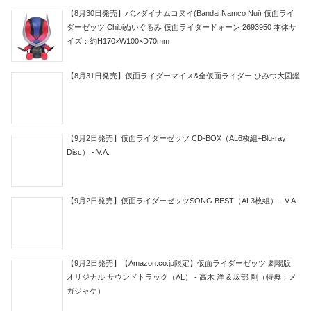
【8月30日発売】バンダイナムコヌイ(Bandai Namco Nui) 仮面ライ
ダーゼッツ Chibiぬいぐるみ 仮面ライダードォーン 2693950 本体サ
イズ：約H170×W100×D70mm
【8月31日発売】仮面ライダーマイス&全仮面ライダー ひみつ大図鑑
【9月2日発売】仮面ライダーゼッツ CD-BOX（AL6枚組+Blu-ray
Disc） - V.A.
【9月2日発売】仮面ライダーゼッツSONG BEST（AL3枚組） - V.A.
【9月2日発売】【Amazon.co.jp限定】仮面ライダーゼッツ 劇場版
オリジナル サウンドトラック（AL） - 高木 洋 & 坂部 剛（特典：メ
ガジャケ）