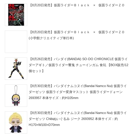
【8月20日発売】仮面ライダーＢｌａｃｋ × 仮面ライダーＺＯ
【8月20日発売】仮面ライダーＢｌａｃｋ × 仮面ライダーＺＯ
(小学館クリエイティブ単行本)
【8月26日発売】バンダイ(BANDAI) SO-DO CHRONICLE 仮面ライ
ダーアギト／仮面ライダー響鬼 チューインガム 食玩 【BOX販売/12
個セット】
【8月30日発売】バンダイナムコヌイ(Bandai Namco Nui) 仮面ライ
ダーゼッツ 仮面ライダー変身マスコット 仮面ライダードォーン
2693957 本体サイズ：約H105mm
【8月30日発売】バンダイナムコヌイ(Bandai Namco Nui) 仮面ライ
ダーゼッツ Chibiぬいぐるみ ジーク 2693952 本体サイズ：約
H170×W100×D70mm