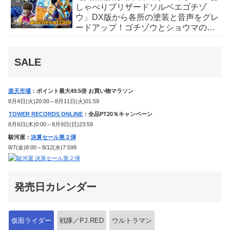
しゃべりブリザードソルベエゴチゾ
ウ」DX版から各所の塗装と音声をグレ
ードアップ！ゴチゾウとショウマのボ
イス、追加の劇中効果音も収録！
SALE
楽天市場
：ポイント最大49.5倍 お買い物マラソン
8月4日(火)20:00～8月11日(火)01:59
TOWER RECORDS ONLINE
：全品PT20％キャンペーン
8月6日(木)0:00～8月9日(日)23:59
駿河屋：
決算セール第２弾
8/7(金)8:00～8/12(水)7:599
発売日カレンダー
仮面ライダー
戦隊／PJ.RED
ウルトラマン