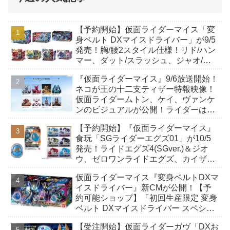
【予約開始】仮面ライダーマイス「変
身ベルト DXマイスドライバー」が9/5
発売！胸/腰2スタイル仕様！リド/ハン
マー、ダット/スラッシュ、ジャオ/バ
イト、ケイ/ショットボーンバックル
『仮面ライダーマイス』9/6放送開始！
も！
ネコが王の十二支ティザー特報映像！
仮面ライダームトン、ケイ、ヴァンケ
ンのビジュアルが公開！ライダーは子
丑寅卯辰巳午未申酉戌亥猫猫の14人⁉
【予約開始】『仮面ライダーマイス』
食玩「SGライダーエグズ01」が10/5
発売！ライドエグズ4(SGver.)＆ジオ
ウ、ゼロワンライドエグズ、カイザ、
ギャレン、ディエンドシードエグズ！
仮面ライダーマイス『変身ベルトDXマ
イスドライバー』新CMが公開！【予
約可能ショップ】「初回生産限定 変身
ベルト DXマイスドライバー スペシャ
ルなりきりセット」完売続出！
【受注開始】仮面ライダーガヴ「DXお