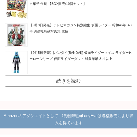
ク菓子 食玩 【BOX販売/10個セット】
【9月3日発売】テレビマガジン特別編集 仮面ライダー 昭和46年~48
年 講談社所蔵写真集 究極
【9月5日発売】[バンダイ(BANDAI)] 仮面ライダーマイス ライダーヒ
ーローシリーズ 仮面ライダーダット 対象年齢 3 才以上
続きを読む
Amazonのアソシエイトとして、特撮情報局LadyEveは適格販売により収
入を得ています