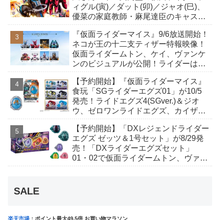
ィグル(寅)／ダット(卯)／ジャオ(巳)、
優菜の家庭教師・麻尾達臣のキャスト
が発表！トリガーのアキト金子隼也さ
『仮面ライダーマイス』9/6放送開始！
んも変身！
ネコが王の十二支ティザー特報映像！
仮面ライダームトン、ケイ、ヴァンケ
ンのビジュアルが公開！ライダーは子
丑寅卯辰巳午未申酉戌亥猫猫の14人⁉
【予約開始】『仮面ライダーマイス』
食玩「SGライダーエグズ01」が10/5
発売！ライドエグズ4(SGver.)＆ジオ
ウ、ゼロワンライドエグズ、カイザ、
ギャレン、ディエンドシードエグズ！
【予約開始】「DXレジェンドライダー
エグズ ゼッツ＆1号セット」が8/29発
売！「DXライダーエグズセット」
01・02で仮面ライダームトン、ヴァン
ケンに変身！マイスもフォームチェン
ジ！
SALE
楽天市場
：ポイント最大49.5倍 お買い物マラソン