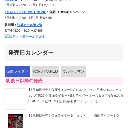
8月4日(火)20:00～8月11日(火)01:59
TOWER RECORDS ONLINE
：全品PT20％キャンペーン
8月6日(木)0:00～8月9日(日)23:59
駿河屋：
決算セール第２弾
8/7(金)8:00～8/12(水)7:599
発売日カレンダー
仮面ライダー
戦隊／PJ.RED
ウルトラマン
明後日以降の発売
【8月18日発売】仮面ライダーDVDコレクション 平成ジェネレーシ
ョンズ 第16号(仮面ライダー×仮面ライダー オーズ＆ダブルfeat.スカ
ル MOVIE大戦CORE) [分冊百科] (DVD・シール付)
【8月20日発売】仮面ライダーＢｌａｃｋ × 仮面ライダーＺＯ