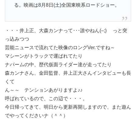
る。映画は8月8日(土)全国東映系ロードショー。
・・・井上正、大森カンナって･･･誰やねん(–;) っと突
っ込みつつ
芸能ニュースで流れてた映像のロングVer.ですね～
マシーンがトラックで運ばれてたり
ナパームの中、歴代仮面ライダー達が走ってたり
森カンナさん、金田監督、井上正大さんインタビューも長
くて
ん～～ テンションあがりますよ♪♪
呼ばれているので、この辺で・・・。
今日帰ってきて、明日から更新再開しますので、また遊ん
でやってくださいナ（＾＾）