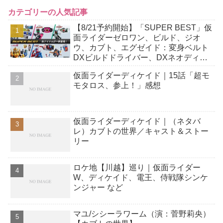
カテゴリーの人気記事
【8/21予約開始】「SUPER BEST」仮
面ライダーゼロワン、ビルド、ジオ
ウ、カブト、エグゼイド：変身ベルト
DXビルドドライバー、DXネオディケ
イドライバー、DXホッパーゼクターほ
仮面ライダーディケイド｜15話「超モ
か12点！
モタロス、参上！」感想
仮面ライダーディケイド｜（ネタバ
レ）カブトの世界／キャスト＆ストー
リー
ロケ地【川越】巡り｜仮面ライダー
W、ディケイド、電王、侍戦隊シンケ
ンジャー など
マユ/シシーラワーム（演：菅野莉央）