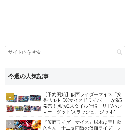
今週の人気記事
【予約開始】仮面ライダーマイス「変
身ベルト DXマイスドライバー」が9/5
発売！胸/腰2スタイル仕様！リド/ハン
マー、ダット/スラッシュ、ジャオ/バ
イト、ケイ/ショットボーンバックル
『仮面ライダーマイス』脚本は荒川稔
も！
久さん！十二支同盟の仮面ライダーテ