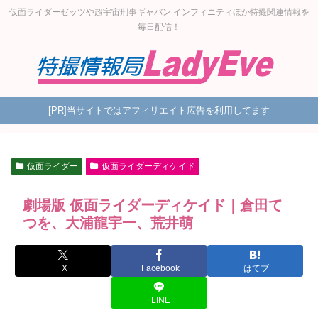
仮面ライダーゼッツや超宇宙刑事ギャバン インフィニティほか特撮関連情報を
毎日配信！
[PR]当サイトではアフィリエイト広告を利用してます
仮面ライダー
仮面ライダーディケイド
劇場版 仮面ライダーディケイド｜倉田て
つを、大浦龍宇一、荒井萌
X
Facebook
はてブ
LINE