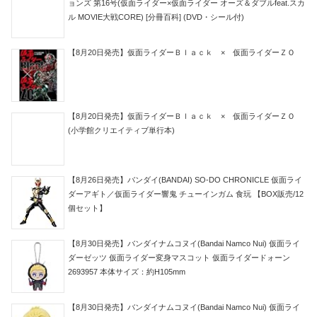
ョンズ 第16号(仮面ライダー×仮面ライダー オーズ＆ダブルfeat.スカ
ル MOVIE大戦CORE) [分冊百科] (DVD・シール付)
【8月20日発売】仮面ライダーＢｌａｃｋ × 仮面ライダーＺＯ
【8月20日発売】仮面ライダーＢｌａｃｋ × 仮面ライダーＺＯ
(小学館クリエイティブ単行本)
【8月26日発売】バンダイ(BANDAI) SO-DO CHRONICLE 仮面ライ
ダーアギト／仮面ライダー響鬼 チューインガム 食玩 【BOX販売/12
個セット】
【8月30日発売】バンダイナムコヌイ(Bandai Namco Nui) 仮面ライ
ダーゼッツ 仮面ライダー変身マスコット 仮面ライダードォーン
2693957 本体サイズ：約H105mm
【8月30日発売】バンダイナムコヌイ(Bandai Namco Nui) 仮面ライ