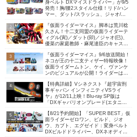
身ベルト DXマイスドライバー」が9/5
発売！胸/腰2スタイル仕様！リド/ハン
マー、ダット/スラッシュ、ジャオ/バ
イト、ケイ/ショットボーンバックル
『仮面ライダーマイス』脚本は荒川稔
も！
久さん！十二支同盟の仮面ライダーテ
ィグル(寅)／ダット(卯)／ジャオ(巳)、
優菜の家庭教師・麻尾達臣のキャスト
が発表！トリガーのアキト金子隼也さ
『仮面ライダーマイス』9/6放送開始！
んも変身！
ネコが王の十二支ティザー特報映像！
仮面ライダームトン、ケイ、ヴァンケ
ンのビジュアルが公開！ライダーは子
丑寅卯辰巳午未申酉戌亥猫猫の14人⁉
【特典詳細】Vシネクスト『超宇宙刑
事ギャバン インフィニティVSライ
ヤ』が12/11上映！Blu-ray SP版は
「DXギャバリオンブレード(エタニテ
ィver.)」「ユカイダーエモルギー」ほ
【8/21予約開始】「SUPER BEST」仮
か豪華特典付き！
面ライダーゼロワン、ビルド、ジオ
ウ、カブト、エグゼイド：変身ベルト
DXビルドドライバー、DXネオディケ