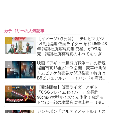
カテゴリーの人気記事
【イメージ7点公開】「テレビマガジ
ン特別編集 仮面ライダー 昭和46年~48
年 講談社所蔵写真集 究極」が9/3発
売！講談社所有写真のすべてをつぎ込
んだ究極の写真集！
映画『アギトー超能力戦争ー』の新規
場面写真13点が一挙公開！豪華特典付
きムビチケ前売券が3/13発売！特典は
B5ビジュアルシート！バンドル商品付
きも！
【受注開始】仮面ライダーアギト
「CSGフレイムセイバー」全長約
90cmの大型サイズで立体化！台詞モー
ドでは一部の攻撃音に津上翔一（演：
賀集利樹）の掛け声が付加！
ガシャポン「アルティメットルミナス