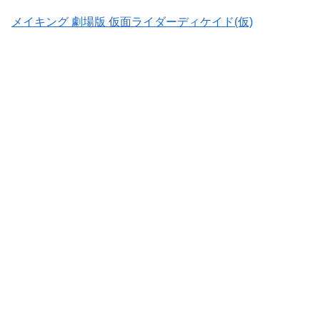
メイキング 劇場版 仮面ライダーディケイド(仮)