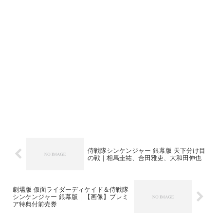
侍戦隊シンケンジャー 銀幕版 天下分け目
の戦｜相馬圭祐、合田雅吏、大和田伸也
劇場版 仮面ライダーディケイド＆侍戦隊
シンケンジャー 銀幕版｜【画像】プレミ
ア特典付前売券