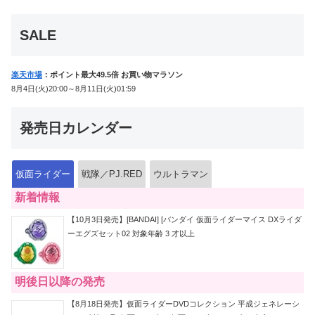
イドライバー、DXホッパーゼクターほ
か12点！
SALE
楽天市場
：ポイント最大49.5倍 お買い物マラソン
8月4日(火)20:00～8月11日(火)01:59
発売日カレンダー
仮面ライダー
戦隊／PJ.RED
ウルトラマン
新着情報
【10月3日発売】[BANDAI] [バンダイ 仮面ライダーマイス DXライダ
ーエグズセット02 対象年齢 3 才以上
明後日以降の発売
【8月18日発売】仮面ライダーDVDコレクション 平成ジェネレーシ