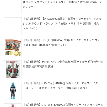
オリジナル サウンドトラック（AL） - 高木 洋 & 坂部 剛（特典：メ
ガジャケ）
【9月2日発売】【Amazon.co.jp限定】仮面ライダーゼッツ TV オリ
ジナル サウンド トラック（AL2枚組） - 高木 洋 & 坂部 剛（特典：
メガジャケ）
【9月2日発売】バンダイ(BANDAI) SD仮面ライダースナック スナッ
ク菓子 食玩 【BOX販売/10個セット】
【9月3日発売】テレビマガジン特別編集 仮面ライダー 昭和46年~48
年 講談社所蔵写真集 究極
【9月5日発売】[バンダイ(BANDAI)] 仮面ライダーマイス ライダーヒ
ーローシリーズ 仮面ライダーダット 対象年齢 3 才以上
【9月5日発売】[バンダイ(BANDAI)] 仮面ライダーマイス ライダーヒ