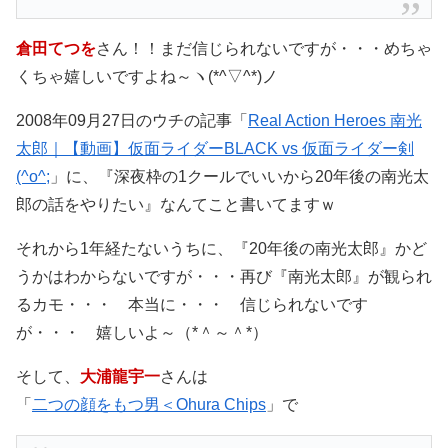
倉田てつを
さん！！まだ信じられないですが・・・めちゃ
くちゃ嬉しいですよね～ヽ(*^▽^*)ノ
2008年09月27日のウチの記事「
Real Action Heroes 南光
太郎｜【動画】仮面ライダーBLACK vs 仮面ライダー剣
(^o^;
」に、『深夜枠の1クールでいいから20年後の南光太
郎の話をやりたい』なんてこと書いてますｗ
それから1年経たないうちに、『20年後の南光太郎』かど
うかはわからないですが・・・再び『南光太郎』が観られ
るカモ・・・ 本当に・・・ 信じられないです
が・・・ 嬉しいよ～（*＾～＾*）
そして、
大浦龍宇一
さんは
「
二つの顔をもつ男＜Ohura Chips
」で