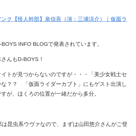
アンク【怪人幹部】泉信吾（演：三浦涼介）｜仮面ラ
OYS INFO BLOGで発表されています。
んもD-BOYS！
サイトが見つからないのですが・・・「美少女戦士セ
かな？？ 「仮面ライダーカブト」にもゲスト出演し
ですが、ほくろの位置が一緒だから多分。
部は昆虫系ウヴァなので、まずは山田悠介さんがご登