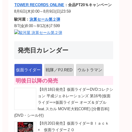
TOWER RECORDS ONLINE
：全品PT20％キャンペーン
8月6日(木)0:00～8月9日(日)23:59
駿河屋：
決算セール第２弾
8/7(金)8:00～8/12(水)7:599
発売日カレンダー
仮面ライダー
戦隊／PJ.RED
ウルトラマン
明後日以降の発売
【8月18日発売】仮面ライダーDVDコレクシ
ョン 平成ジェネレーションズ 第16号(仮面
ライダー×仮面ライダー オーズ＆ダブル
feat.スカル MOVIE大戦CORE) [分冊百科]
(DVD・シール付)
【8月20日発売】仮面ライダーＢｌａｃｋ
× 仮面ライダーＺＯ