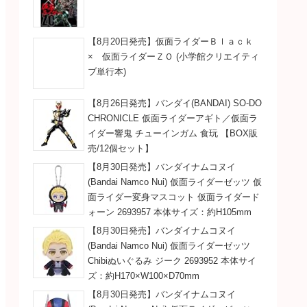
【8月20日発売】仮面ライダーＢｌａｃｋ
× 仮面ライダーＺＯ (小学館クリエイティ
ブ単行本)
【8月26日発売】バンダイ(BANDAI) SO-DO
CHRONICLE 仮面ライダーアギト／仮面ラ
イダー響鬼 チューインガム 食玩 【BOX販
売/12個セット】
【8月30日発売】バンダイナムコヌイ
(Bandai Namco Nui) 仮面ライダーゼッツ 仮
面ライダー変身マスコット 仮面ライダード
ォーン 2693957 本体サイズ：約H105mm
【8月30日発売】バンダイナムコヌイ
(Bandai Namco Nui) 仮面ライダーゼッツ
Chibiぬいぐるみ ジーク 2693952 本体サイ
ズ：約H170×W100×D70mm
【8月30日発売】バンダイナムコヌイ