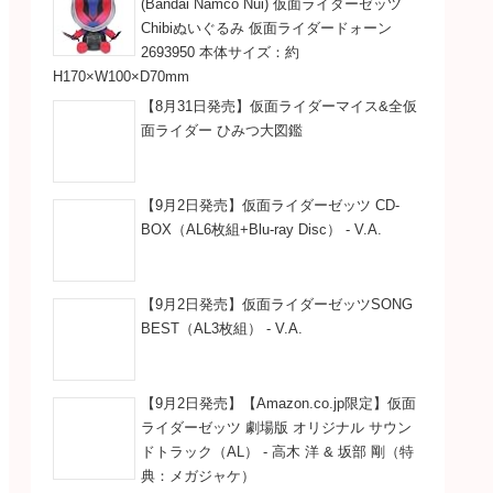
(Bandai Namco Nui) 仮面ライダーゼッツ
Chibiぬいぐるみ 仮面ライダードォーン
2693950 本体サイズ：約
H170×W100×D70mm
【8月31日発売】仮面ライダーマイス&全仮
面ライダー ひみつ大図鑑
【9月2日発売】仮面ライダーゼッツ CD-
BOX（AL6枚組+Blu-ray Disc） - V.A.
【9月2日発売】仮面ライダーゼッツSONG
BEST（AL3枚組） - V.A.
【9月2日発売】【Amazon.co.jp限定】仮面
ライダーゼッツ 劇場版 オリジナル サウン
ドトラック（AL） - 高木 洋 & 坂部 剛（特
典：メガジャケ）