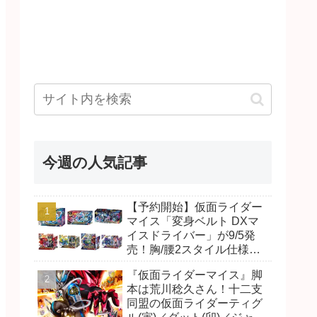
今週の人気記事
【予約開始】仮面ライダー
マイス「変身ベルト DXマ
イスドライバー」が9/5発
売！胸/腰2スタイル仕様！
リド/ハンマー、ダット/スラ
『仮面ライダーマイス』脚
ッシュ、ジャオ/バイト、ケ
本は荒川稔久さん！十二支
イ/ショットボーンバックル
同盟の仮面ライダーティグ
も！