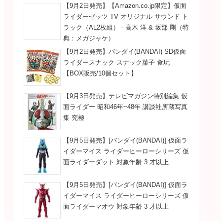
【9月2日発売】【Amazon.co.jp限定】仮面
ライダーゼッツ TV オリジナル サウンド ト
ラック（AL2枚組） - 高木 洋 & 坂部 剛（特
典：メガジャケ）
【9月2日発売】バンダイ(BANDAI) SD仮面
ライダースナック スナック菓子 食玩
【BOX販売/10個セット】
【9月3日発売】テレビマガジン特別編集 仮
面ライダー 昭和46年~48年 講談社所蔵写真
集 究極
【9月5日発売】[バンダイ(BANDAI)] 仮面ラ
イダーマイス ライダーヒーローシリーズ 仮
面ライダーダット 対象年齢 3 才以上
【9月5日発売】[バンダイ(BANDAI)] 仮面ラ
イダーマイス ライダーヒーローシリーズ 仮
面ライダーマオウ 対象年齢 3 才以上