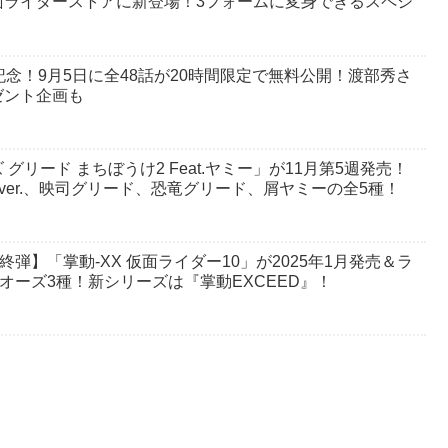
面ライダーストアに新登場！3フォームに変身できるスペシ
念！9月5日に全48話が20時間限定で無料公開！渡部秀さ
ゼント企画も
リード まちぼうけ2 Feat.ヤミー」が11月第5週発売！
ver.、映司グリード、恐竜グリード、屑ヤミーの全5種！
弾】「掌動-XX 仮面ライダー10」が2025年1月発売＆ラ
オーズ3種！新シリーズは『掌動EXCEED』！