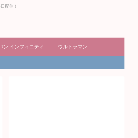
毎日配信！
バン インフィニティ
ウルトラマン