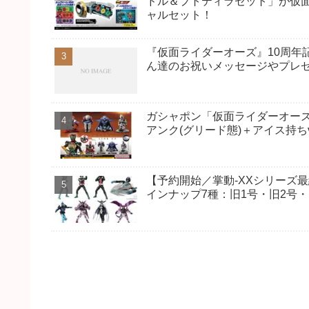
ドル＆プトティラセット」が仮
ャルセット！
『仮面ライダーオーズ』10周年記
ん達のお祝いメッセージやプレ
ガシャポン「仮面ライダーオーズ グ
アンク(グリード態)＋アイス持ち
【予約開始／掌動-XXシリーズ最終
インナップ7種：旧1号・旧2号・