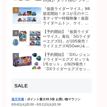
ル(寅)／ダット(卯)／ジャオ
(巳)、優菜の家庭教師・麻
『仮面ライダーマイス』9/6
尾達臣のキャストが発表！
放送開始！ネコが王の十二
トリガーのアキト金子隼也
支ティザー特報映像！仮面
さんも変身！
ライダームトン、ケイ、ヴ
ァンケンのビジュアルが公
【予約開始】『仮面ライダ
開！ライダーは子丑寅卯辰
ーマイス』食玩「SGライダ
巳午未申酉戌亥猫猫の14
ーエグズ01」が10/5発売！
人⁉
ライドエグズ4(SGver.)＆ジ
オウ、ゼロワンライドエグ
【予約開始】「DXレジェン
ズ、カイザ、ギャレン、デ
ドライダーエグズ ゼッツ＆
ィエンドシードエグズ！
1号セット」が8/29発売！
「DXライダーエグズセッ
ト」01・02で仮面ライダー
ムトン、ヴァンケンに変
身！マイスもフォームチェ
SALE
ンジ！
楽天市場
：ポイント最大49.5倍 お買い物マラソン
8月4日(火)20:00～8月11日(火)01:59