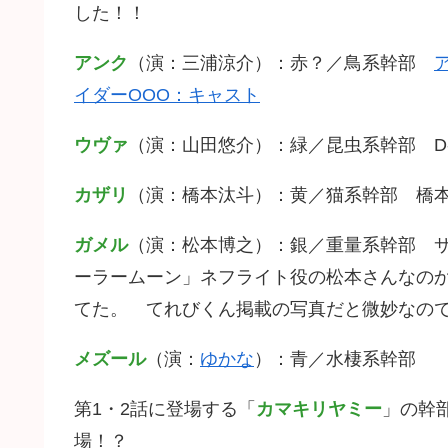
した！！
アンク
（演：三浦涼介）：赤？／鳥系幹部
イダーOOO：キャスト
ウヴァ
（演：山田悠介）：緑／昆虫系幹部 D-B
カザリ
（演：橋本汰斗）：黄／猫系幹部 橋本さ
ガメル
（演：松本博之）：銀／重量系幹部 
ーラームーン」ネフライト役の松本さんなの
てた。 てれびくん掲載の写真だと微妙なの
メズール
（演：
ゆかな
）：青／水棲系幹部
第1・2話に登場する「
カマキリヤミー
」の幹
場！？