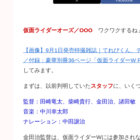
X
Facebook
仮面ライダーオーズ／OOO
ワクワクするねぇ
【画像】9月1日発売特撮雑誌｜てれびくん、
／付録：豪華別冊36ページ「仮面ライダーW Final
してみます。
まずは、以前判明していた
スタッフ
に、いく
監督：田崎竜太、柴崎貴行、金田治、諸田敏
音楽：中川幸太郎
ナレーション：中田譲治
金田治監督は、仮面ライダーWには参加され