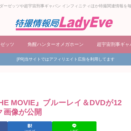
ダーゼッツや超宇宙刑事ギャバン インフィニティほか特撮関連情報を
ーゼッツ
角醒ハンターオメガホーン
超宇宙刑事ギャ
[PR]当サイトではアフィリエイト広告を利用してます
 MOVIE』ブルーレイ＆DVDが12
ク画像が公開