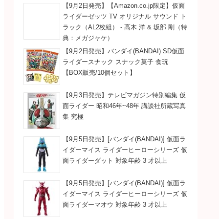
【9月2日発売】【Amazon.co.jp限定】仮面
ライダーゼッツ TV オリジナル サウンド ト
ラック（AL2枚組） - 高木 洋 & 坂部 剛（特
典：メガジャケ）
【9月2日発売】バンダイ(BANDAI) SD仮面
ライダースナック スナック菓子 食玩
【BOX販売/10個セット】
【9月3日発売】テレビマガジン特別編集 仮
面ライダー 昭和46年~48年 講談社所蔵写真
集 究極
【9月5日発売】[バンダイ(BANDAI)] 仮面ラ
イダーマイス ライダーヒーローシリーズ 仮
面ライダーダット 対象年齢 3 才以上
【9月5日発売】[バンダイ(BANDAI)] 仮面ラ
イダーマイス ライダーヒーローシリーズ 仮
面ライダーマオウ 対象年齢 3 才以上