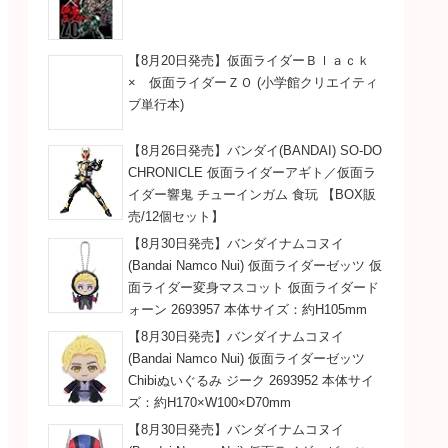
【8月20日発売】仮面ライダーＢｌａｃｋ
× 仮面ライダーＺＯ (小学館クリエイティ
ブ単行本)
【8月26日発売】バンダイ(BANDAI) SO-DO
CHRONICLE 仮面ライダーアギト／仮面ラ
イダー響鬼 チューインガム 食玩 【BOX販
売/12個セット】
【8月30日発売】バンダイナムコヌイ
(Bandai Namco Nui) 仮面ライダーゼッツ 仮
面ライダー変身マスコット 仮面ライダード
ォーン 2693957 本体サイズ：約H105mm
【8月30日発売】バンダイナムコヌイ
(Bandai Namco Nui) 仮面ライダーゼッツ
Chibiぬいぐるみ ジーク 2693952 本体サイ
ズ：約H170×W100×D70mm
【8月30日発売】バンダイナムコヌイ