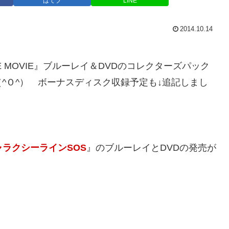
はてブ
LINE
2014.10.14
E MOVIE』ブルーレイ＆DVDのコレクターズパック
^Ｏ^） ボーナスディスク収録予定も↓追記しまし
ギャラクシーラインSOS
』のブルーレイとDVDの発売が