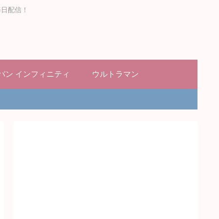
毎日配信！
バン インフィニティ
ウルトラマン