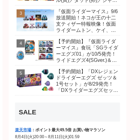
ル(寅)／ダット(卯)／ジャオ
(巳)、優菜の家庭教師・麻
『仮面ライダーマイス』9/6
尾達臣のキャストが発表！
放送開始！ネコが王の十二
トリガーのアキト金子隼也
支ティザー特報映像！仮面
さんも変身！
ライダームトン、ケイ、ヴ
ァンケンのビジュアルが公
【予約開始】『仮面ライダ
開！ライダーは子丑寅卯辰
ーマイス』食玩「SGライダ
巳午未申酉戌亥猫猫の14
ーエグズ01」が10/5発売！
人⁉
ライドエグズ4(SGver.)＆ジ
オウ、ゼロワンライドエグ
【予約開始】「DXレジェン
ズ、カイザ、ギャレン、デ
ドライダーエグズ ゼッツ＆
ィエンドシードエグズ！
1号セット」が8/29発売！
「DXライダーエグズセッ
ト」01・02で仮面ライダー
ムトン、ヴァンケンに変
身！マイスもフォームチェ
SALE
ンジ！
楽天市場
：ポイント最大49.5倍 お買い物マラソン
8月4日(火)20:00～8月11日(火)01:59