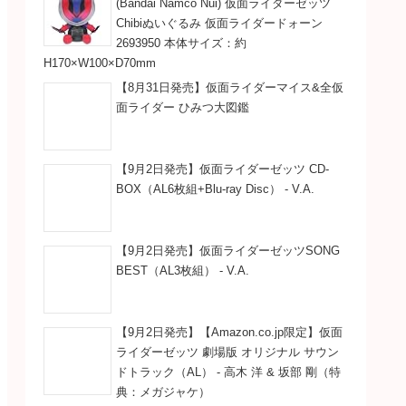
(Bandai Namco Nui) 仮面ライダーゼッツ
Chibiぬいぐるみ 仮面ライダードォーン
2693950 本体サイズ：約
H170×W100×D70mm
【8月31日発売】仮面ライダーマイス&全仮
面ライダー ひみつ大図鑑
【9月2日発売】仮面ライダーゼッツ CD-
BOX（AL6枚組+Blu-ray Disc） - V.A.
【9月2日発売】仮面ライダーゼッツSONG
BEST（AL3枚組） - V.A.
【9月2日発売】【Amazon.co.jp限定】仮面
ライダーゼッツ 劇場版 オリジナル サウン
ドトラック（AL） - 高木 洋 & 坂部 剛（特
典：メガジャケ）