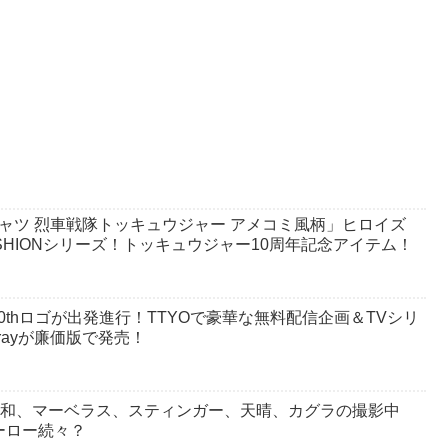
ャツ 烈車戦隊トッキュウジャー アメコミ風柄」ヒロイズ
HIONシリーズ！トッキュウジャー10周年記念アイテム！
thロゴが出発進行！TTYOで豪華な無料配信企画＆TVシリ
rayが廉価版で発売！
』大和、マーベラス、スティンガー、天晴、カグラの撮影中
ーロー続々？