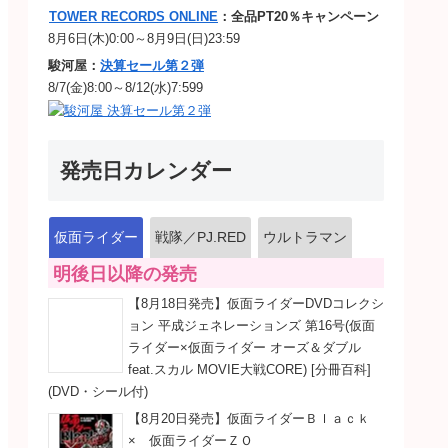
TOWER RECORDS ONLINE
：全品PT20％キャンペーン
8月6日(木)0:00～8月9日(日)23:59
駿河屋：
決算セール第２弾
8/7(金)8:00～8/12(水)7:599
発売日カレンダー
仮面ライダー
戦隊／PJ.RED
ウルトラマン
明後日以降の発売
【8月18日発売】仮面ライダーDVDコレクシ
ョン 平成ジェネレーションズ 第16号(仮面
ライダー×仮面ライダー オーズ＆ダブル
feat.スカル MOVIE大戦CORE) [分冊百科]
(DVD・シール付)
【8月20日発売】仮面ライダーＢｌａｃｋ
× 仮面ライダーＺＯ