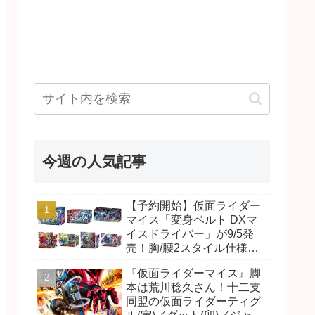
今週の人気記事
【予約開始】仮面ライダー
マイス「変身ベルト DXマ
イスドライバー」が9/5発
売！胸/腰2スタイル仕様！
リド/ハンマー、ダット/スラ
『仮面ライダーマイス』脚
ッシュ、ジャオ/バイト、ケ
本は荒川稔久さん！十二支
イ/ショットボーンバックル
同盟の仮面ライダーティグ
も！