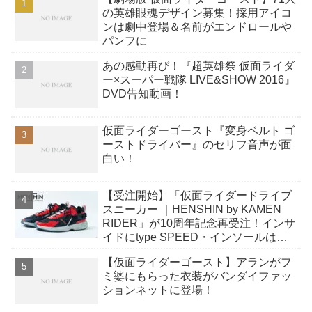
の英雄眼魂デザイン募集！採用アイコ
ンは劇中登場＆名前がエンドロールや
パンフに
あの感動再び！『超英雄祭 仮面ライダ
ー×スーパー戦隊 LIVE&SHOW 2016』
DVD告知動画！
仮面ライダーゴースト『変身ベルト ゴ
ーストドライバー』のセリフ音声が面
白い！
【受注開始】「仮面ライダードライブ
スニーカー ｜HENSHIN by KAMEN
RIDER」が10周年記念再受注！インサ
イドにtype SPEED・インソールは
KEEP OUT・足跡デザインも徹底再
【仮面ライダーゴースト】アランがフ
現！
ミ婆にもらった衣装がバンダイファッ
ションネットに登場！