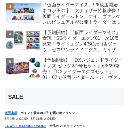
が発表！トリガーのアキト金子隼也さ
『仮面ライダーマイス』9/6放送開始！
んも変身！
ネコが王の十二支ティザー特報映像！
仮面ライダームトン、ケイ、ヴァンケ
ンのビジュアルが公開！ライダーは子
丑寅卯辰巳午未申酉戌亥猫猫の14人⁉
【予約開始】『仮面ライダーマイス』
食玩「SGライダーエグズ01」が10/5
発売！ライドエグズ4(SGver.)＆ジオ
ウ、ゼロワンライドエグズ、カイザ、
ギャレン、ディエンドシードエグズ！
【予約開始】「DXレジェンドライダー
エグズ ゼッツ＆1号セット」が8/29発
売！「DXライダーエグズセット」
01・02で仮面ライダームトン、ヴァン
ケンに変身！マイスもフォームチェン
ジ！
SALE
楽天市場
：ポイント最大49.5倍 お買い物マラソン
8月4日(火)20:00～8月11日(火)01:59
TOWER RECORDS ONLINE
：全品PT20％キャンペーン