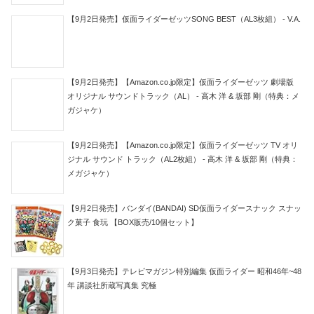
【9月2日発売】仮面ライダーゼッツSONG BEST（AL3枚組） - V.A.
【9月2日発売】【Amazon.co.jp限定】仮面ライダーゼッツ 劇場版
オリジナル サウンドトラック（AL） - 高木 洋 & 坂部 剛（特典：メ
ガジャケ）
【9月2日発売】【Amazon.co.jp限定】仮面ライダーゼッツ TV オリ
ジナル サウンド トラック（AL2枚組） - 高木 洋 & 坂部 剛（特典：
メガジャケ）
【9月2日発売】バンダイ(BANDAI) SD仮面ライダースナック スナッ
ク菓子 食玩 【BOX販売/10個セット】
【9月3日発売】テレビマガジン特別編集 仮面ライダー 昭和46年~48
年 講談社所蔵写真集 究極