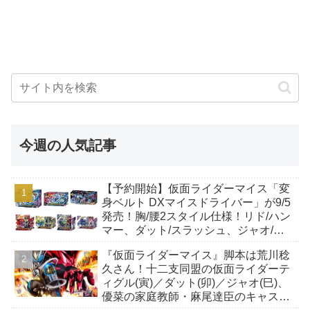
今週の人気記事
【予約開始】仮面ライダーマイス「変
身ベルト DXマイスドライバー」が9/5
発売！胸/腰2スタイル仕様！リド/ハン
マー、ダット/スラッシュ、ジャオ/バ
イト、ケイ/ショットボーンバックル
『仮面ライダーマイス』脚本は荒川稔
も！
久さん！十二支同盟の仮面ライダーテ
ィグル(寅)／ダット(卯)／ジャオ(巳)、
優菜の家庭教師・麻尾達臣のキャスト