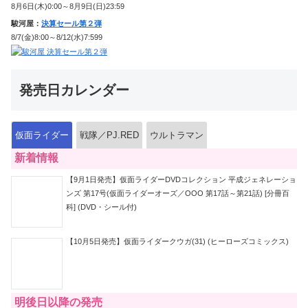
8月6日(木)0:00～8月9日(日)23:59
駿河屋：
決算セール第２弾
8/7(金)8:00～8/12(水)7:599
発売日カレンダー
仮面ライダー
戦隊／PJ.RED
ウルトラマン
新着情報
【9月1日発売】仮面ライダーDVDコレクション 平成ジェネレーショ
ンズ 第17号(仮面ライダーオーズ／OOO 第17話～第21話) [分冊百
科] (DVD・シール付)
【10月5日発売】仮面ライダークウガ(31) (ヒーローズコミックス)
明後日以降の発売