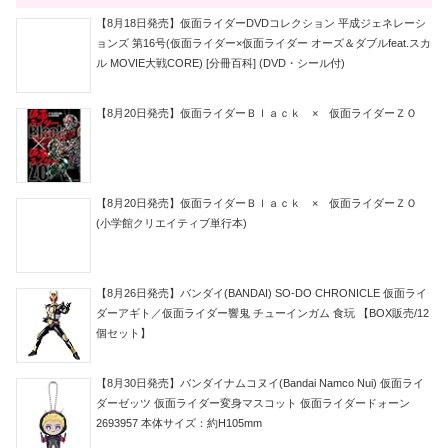
【8月18日発売】仮面ライダーDVDコレクション 平成ジェネレーシ
ョンズ 第16号(仮面ライダー×仮面ライダー オーズ＆ダブルfeat.スカ
ル MOVIE大戦CORE) [分冊百科] (DVD・シール付)
【8月20日発売】仮面ライダーＢｌａｃｋ × 仮面ライダーＺＯ
【8月20日発売】仮面ライダーＢｌａｃｋ × 仮面ライダーＺＯ
(小学館クリエイティブ単行本)
【8月26日発売】バンダイ(BANDAI) SO-DO CHRONICLE 仮面ライ
ダーアギト／仮面ライダー響鬼 チューインガム 食玩 【BOX販売/12
個セット】
【8月30日発売】バンダイナムコヌイ(Bandai Namco Nui) 仮面ライ
ダーゼッツ 仮面ライダー変身マスコット 仮面ライダードォーン
2693957 本体サイズ：約H105mm