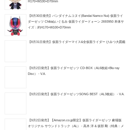
H170×W100×D70mm
【8月30日発売】バンダイナムコヌイ(Bandai Namco Nui) 仮面ライ
ダーゼッツ Chibiぬいぐるみ 仮面ライダードォーン 2693950 本体サ
イズ：約H170×W100×D70mm
【8月31日発売】仮面ライダーマイス&全仮面ライダー ひみつ大図鑑
【9月2日発売】仮面ライダーゼッツ CD-BOX（AL6枚組+Blu-ray
Disc） - V.A.
【9月2日発売】仮面ライダーゼッツSONG BEST（AL3枚組） - V.A.
【9月2日発売】【Amazon.co.jp限定】仮面ライダーゼッツ 劇場版
オリジナル サウンドトラック（AL） - 高木 洋 & 坂部 剛（特典：メ