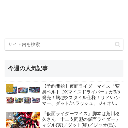
今週の人気記事
【予約開始】仮面ライダーマイス「変
身ベルト DXマイスドライバー」が9/5
発売！胸/腰2スタイル仕様！リド/ハン
マー、ダット/スラッシュ、ジャオ/バ
イト、ケイ/ショットボーンバックル
『仮面ライダーマイス』脚本は荒川稔
も！
久さん！十二支同盟の仮面ライダーテ
ィグル(寅)／ダット(卯)／ジャオ(巳)、