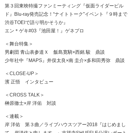
第３回東映特撮ファンミーティング『仮面ライダービル
ド』Blu-ray発売記念！“ナイトトーク”イベント『９時まで
渋谷TOEIで語り明かそうか』
エン＊ゲキ#03『池田屋！』ゲネプロ
＜舞台特集＞
男劇団 青山表参道Ｘ 飯島寛騎×西銘 駿 鼎談
少年社中『MAPS』井俣太良×南 圭介×多和田秀弥 鼎談
＜CLOSE-UP＞
濱 正悟 インタビュー
＜CROSS TALK＞
榊原徹士×岸 洋佑 対談
＜連載＞
岸 洋佑 第３曲／ライブハウスツアー2018『はじめまし
て、岸洋佑と申します。』吉祥寺SHUFFLE公演レポート