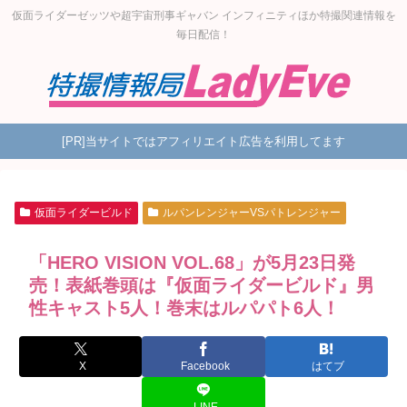
仮面ライダーゼッツや超宇宙刑事ギャバン インフィニティほか特撮関連情報を
毎日配信！
[PR]当サイトではアフィリエイト広告を利用してます
仮面ライダービルド
ルパンレンジャーVSパトレンジャー
「HERO VISION VOL.68」が5月23日発
売！表紙巻頭は『仮面ライダービルド』男
性キャスト5人！巻末はルパパト6人！
X
Facebook
はてブ