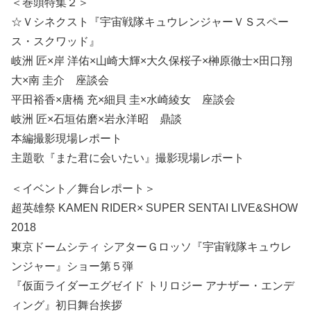
＜巻頭特集２＞
☆Ｖシネクスト『宇宙戦隊キュウレンジャーＶＳスペー
ス・スクワッド』
岐洲 匠×岸 洋佑×山崎大輝×大久保桜子×榊原徹士×田口翔
大×南 圭介 座談会
平田裕香×唐橋 充×細貝 圭×水崎綾女 座談会
岐洲 匠×石垣佑磨×岩永洋昭 鼎談
本編撮影現場レポート
主題歌『また君に会いたい』撮影現場レポート
＜イベント／舞台レポート＞
超英雄祭 KAMEN RIDER× SUPER SENTAI LIVE&SHOW
2018
東京ドームシティ シアターＧロッソ『宇宙戦隊キュウレ
ンジャー』ショー第５弾
『仮面ライダーエグゼイド トリロジー アナザー・エンデ
ィング』初日舞台挨拶