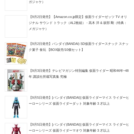
ガジャケ）
【9月2日発売】【Amazon.co.jp限定】仮面ライダーゼッツ TV オリ
ジナル サウンド トラック（AL2枚組） - 高木 洋 & 坂部 剛（特典：
メガジャケ）
【9月2日発売】バンダイ(BANDAI) SD仮面ライダースナック スナッ
ク菓子 食玩 【BOX販売/10個セット】
【9月3日発売】テレビマガジン特別編集 仮面ライダー 昭和46年~48
年 講談社所蔵写真集 究極
【9月5日発売】[バンダイ(BANDAI)] 仮面ライダーマイス ライダーヒ
ーローシリーズ 仮面ライダーダット 対象年齢 3 才以上
【9月5日発売】[バンダイ(BANDAI)] 仮面ライダーマイス ライダーヒ
ーローシリーズ 仮面ライダーマオウ 対象年齢 3 才以上