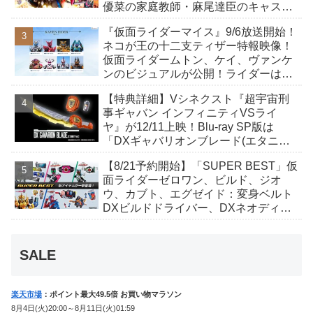
優菜の家庭教師・麻尾達臣のキャスト
が発表！トリガーのアキト金子隼也さ
『仮面ライダーマイス』9/6放送開始！
んも変身！
ネコが王の十二支ティザー特報映像！
仮面ライダームトン、ケイ、ヴァンケ
ンのビジュアルが公開！ライダーは子
丑寅卯辰巳午未申酉戌亥猫猫の14人⁉
【特典詳細】Vシネクスト『超宇宙刑
事ギャバン インフィニティVSライ
ヤ』が12/11上映！Blu-ray SP版は
「DXギャバリオンブレード(エタニテ
ィver.)」「ユカイダーエモルギー」ほ
【8/21予約開始】「SUPER BEST」仮
か豪華特典付き！
面ライダーゼロワン、ビルド、ジオ
ウ、カブト、エグゼイド：変身ベルト
DXビルドドライバー、DXネオディケ
イドライバー、DXホッパーゼクターほ
か12点！
SALE
楽天市場
：ポイント最大49.5倍 お買い物マラソン
8月4日(火)20:00～8月11日(火)01:59