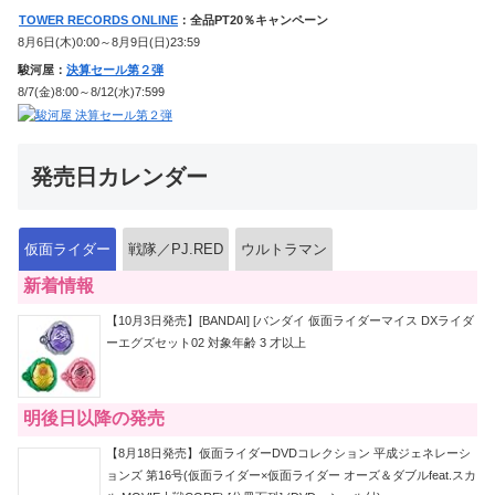
TOWER RECORDS ONLINE
：全品PT20％キャンペーン
8月6日(木)0:00～8月9日(日)23:59
駿河屋：
決算セール第２弾
8/7(金)8:00～8/12(水)7:599
発売日カレンダー
仮面ライダー
戦隊／PJ.RED
ウルトラマン
新着情報
【10月3日発売】[BANDAI] [バンダイ 仮面ライダーマイス DXライダ
ーエグズセット02 対象年齢 3 才以上
明後日以降の発売
【8月18日発売】仮面ライダーDVDコレクション 平成ジェネレーシ
ョンズ 第16号(仮面ライダー×仮面ライダー オーズ＆ダブルfeat.スカ