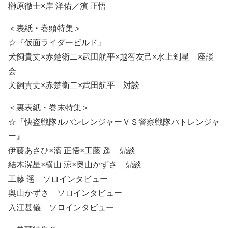
榊原徹士×岸 洋佑／濱 正悟
＜表紙・巻頭特集＞
☆『仮面ライダービルド』
犬飼貴丈×赤楚衛二×武田航平×越智友己×水上剣星 座談
会
犬飼貴丈×赤楚衛二×武田航平 対談
＜裏表紙・巻末特集＞
☆『快盗戦隊ルパンレンジャーＶＳ警察戦隊パトレンジャ
ー』
伊藤あさひ×濱 正悟×工藤 遥 鼎談
結木滉星×横山 涼×奥山かずさ 鼎談
工藤 遥 ソロインタビュー
奥山かずさ ソロインタビュー
入江甚儀 ソロインタビュー