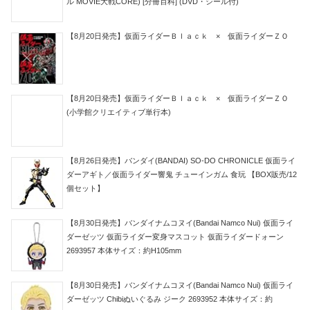
ル MOVIE大戦CORE) [分冊百科] (DVD・シール付)
【8月20日発売】仮面ライダーＢｌａｃｋ × 仮面ライダーＺＯ
【8月20日発売】仮面ライダーＢｌａｃｋ × 仮面ライダーＺＯ
(小学館クリエイティブ単行本)
【8月26日発売】バンダイ(BANDAI) SO-DO CHRONICLE 仮面ライ
ダーアギト／仮面ライダー響鬼 チューインガム 食玩 【BOX販売/12
個セット】
【8月30日発売】バンダイナムコヌイ(Bandai Namco Nui) 仮面ライ
ダーゼッツ 仮面ライダー変身マスコット 仮面ライダードォーン
2693957 本体サイズ：約H105mm
【8月30日発売】バンダイナムコヌイ(Bandai Namco Nui) 仮面ライ
ダーゼッツ Chibiぬいぐるみ ジーク 2693952 本体サイズ：約