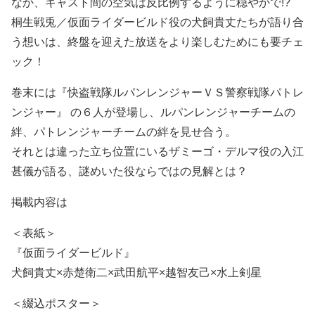
なか、キャスト間の空気は反比例するように穏やかで!?
桐生戦兎／仮面ライダービルド役の犬飼貴丈たちが語り合
う想いは、終盤を迎えた放送をより楽しむためにも要チェ
ック！
巻末には『快盗戦隊ルパンレンジャーＶＳ警察戦隊パトレ
ンジャー』 の６人が登場し、ルパンレンジャーチームの
絆、パトレンジャーチームの絆を見せ合う。
それとは違った立ち位置にいるザミーゴ・デルマ役の入江
甚儀が語る、謎めいた役ならではの見解とは？
掲載内容は
＜表紙＞
『仮面ライダービルド』
犬飼貴丈×赤楚衛二×武田航平×越智友己×水上剣星
＜綴込ポスター＞