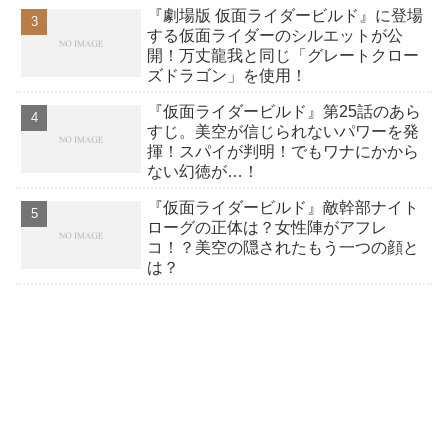
『劇場版 仮面ライダービルド』に登場
する仮面ライダーのシルエットが公
開！万丈龍我と同じ「グレートクロー
ズドラゴン」を使用！
『仮面ライダービルド』第25話のあら
すじ。美空が信じられないパワーを発
揮！スパイが判明！でもワナにかから
ない幻徳が…！
『仮面ライダービルド』敵幹部ナイト
ローグの正体は？女性陣がアフレ
コ！？美空の隠されたもう一つの顔と
は？