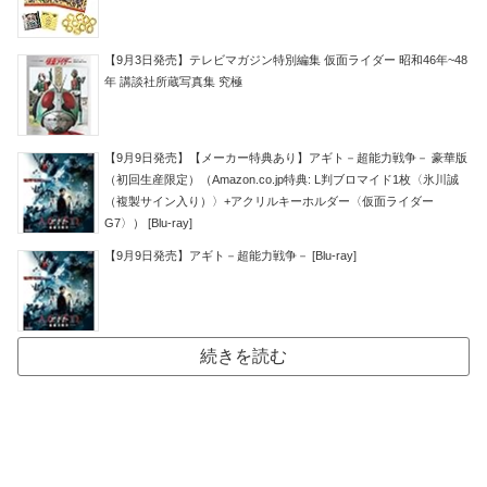
【9月3日発売】テレビマガジン特別編集 仮面ライダー 昭和46年~48
年 講談社所蔵写真集 究極
【9月9日発売】【メーカー特典あり】アギト－超能力戦争－ 豪華版
（初回生産限定）（Amazon.co.jp特典: L判ブロマイド1枚〈氷川誠
（複製サイン入り）〉+アクリルキーホルダー〈仮面ライダー
G7〉） [Blu-ray]
【9月9日発売】アギト－超能力戦争－ [Blu-ray]
続きを読む