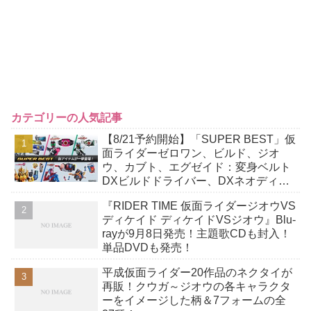
カテゴリーの人気記事
【8/21予約開始】「SUPER BEST」仮
面ライダーゼロワン、ビルド、ジオ
ウ、カブト、エグゼイド：変身ベルト
DXビルドドライバー、DXネオディケ
イドライバー、DXホッパーゼクターほ
『RIDER TIME 仮面ライダージオウVS
か12点！
ディケイド ディケイドVSジオウ』Blu-
rayが9月8日発売！主題歌CDも封入！
単品DVDも発売！
平成仮面ライダー20作品のネクタイが
再販！クウガ～ジオウの各キャラクタ
ーをイメージした柄＆7フォームの全