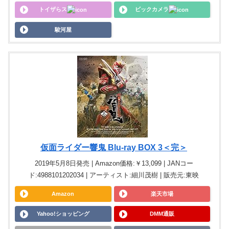
トイザらス
ビックカメラ
駿河屋
仮面ライダー響鬼 Blu-ray BOX 3＜完＞
2019年5月8日発売 | Amazon価格:￥13,099 | JANコー
ド:4988101202034 | アーティスト:細川茂樹 | 販売元:東映
Amazon
楽天市場
Yahoo!ショッピング
DMM通販