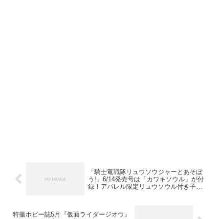
「騎士竜戦隊リュウソウジャーとあそぼ
う!」6/14発売号は「カワキソウル」が付
録！アパレル限定リュウソウル付き子供
服発売！
特撮ホビー誌5月『仮面ライダージオウ』