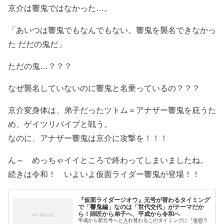
京介は響鬼ではなかった…。
「あいつは響鬼でもなんでもない。響鬼を襲名できなかっ
た だだの鬼だ」
ただの鬼…？？？
なぜ襲名していないのに響鬼と名乗っているの？？？
京介変身体は、弟子だったツトム＝アナザー響鬼を庇うた
め、ゲイツリバイブと戦う。
なのに、アナザー響鬼は京介に攻撃を！！！
ん～ めっちゃイイところで終わってしまいましたね。
続きは令和！ いよいよ仮面ライダー響鬼が登場！！
『仮面ライダージオウ』元号が替わるタイミング
で「響鬼編」なのは「世代交代」がテーマだか
ら！師匠から弟子へ、平成から令和へ
平成から新元号へと入れ替わるこのタイミングに『仮面ラ