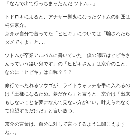
「なんで出て行っちまったんだ ツトム…」
トドロキによると、アナザー響鬼になったツトムの師匠は
桐矢京介。
京介が自分で言ってた「ヒビキ」については「騙されたら
ダメですよ」と…。
ツトムが卒業アルバムに書いていた「僕の師匠はヒビキさ
んっていう凄い鬼です」の「ヒビキさん」は京介のこと。
なのに「ヒビキ」は自称？？？
修行でへたれるソウゴが、ライドウォッチを手に入れるの
は「王様になるため。夢だから」と言うと。京介は「出来
もしないことを夢になんて見ない方がいい。叶えられなく
て絶望するだけだ」と言い放つ。
京介の言葉は、自分に対して言ってるように聞こえます
ね…。