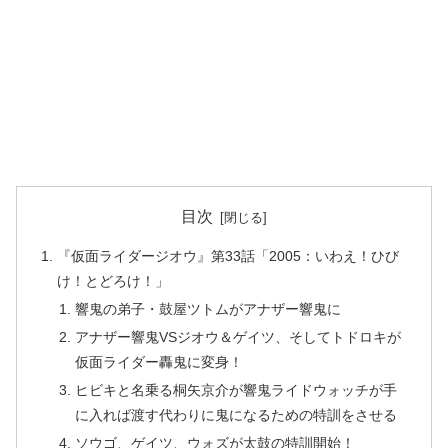
目次
『仮面ライダージオウ』第33話「2005：いわえ！ひび
け！とどろけ！」
響鬼の弟子・鼓屋ツトムがアナザー響鬼に
アナザー響鬼VSジオウ＆ゲイツ、そしてトドロキが
仮面ライダー轟鬼に変身！
ヒビキと名乗る桐矢京介が響鬼ライドウォッチが手
に入れば渡す代わりに鬼になるための特訓をさせる
ソウゴ、ゲイツ、ウォズが太鼓の特訓開始！