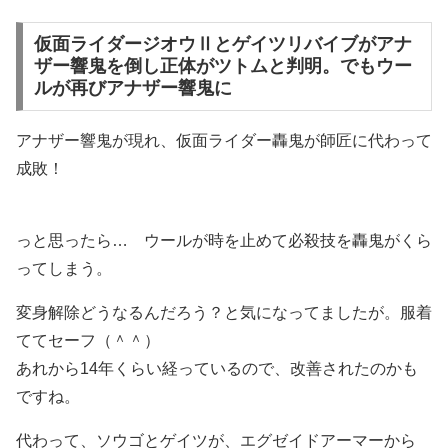
仮面ライダージオウⅡとゲイツリバイブがアナ
ザー響鬼を倒し正体がツトムと判明。でもウー
ルが再びアナザー響鬼に
アナザー響鬼が現れ、仮面ライダー轟鬼が師匠に代わって
成敗！
っと思ったら… ウールが時を止めて必殺技を轟鬼がくら
ってしまう。
変身解除どうなるんだろう？と気になってましたが。服着
ててセーフ（＾＾）
あれから14年くらい経っているので、改善されたのかも
ですね。
代わって、ソウゴとゲイツが、エグゼイドアーマーから