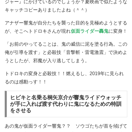
ジャー』にかけているのでしょうか？夏映画で似たような
キャッチコピーありましたよね（＾＾）
アナザー響鬼が自分たちを襲った目的を見極めようとする
が、そこへトドロキさんが現れ
仮面ライダー轟鬼
に変身！
「お前のやってることは、鬼の威信に泥を塗る行為。この
俺が引導を渡す」と必殺技「音撃斬・雷電激震」で決めよ
うとしたが、邪魔が入り逃してしまう。
トドロキの変身と必殺技！！燃えるし、2019年に見られ
るのは感動っす！！
ヒビキと名乗る桐矢京介が響鬼ライドウォッチ
が手に入れば渡す代わりに鬼になるための特訓
をさせる
あの鬼が仮面ライダー響鬼？？ ソウゴたちが首を傾げて