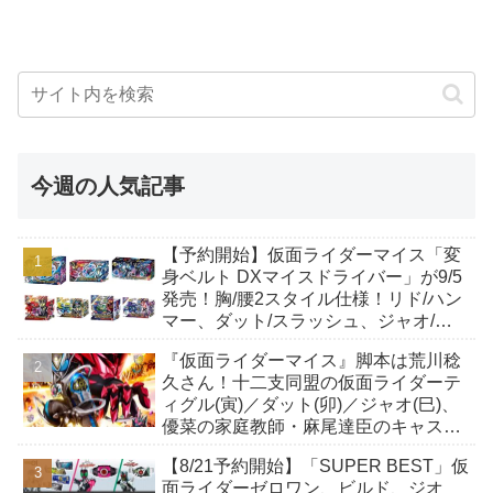
今週の人気記事
【予約開始】仮面ライダーマイス「変
身ベルト DXマイスドライバー」が9/5
発売！胸/腰2スタイル仕様！リド/ハン
マー、ダット/スラッシュ、ジャオ/バ
イト、ケイ/ショットボーンバックル
『仮面ライダーマイス』脚本は荒川稔
も！
久さん！十二支同盟の仮面ライダーテ
ィグル(寅)／ダット(卯)／ジャオ(巳)、
優菜の家庭教師・麻尾達臣のキャスト
が発表！トリガーのアキト金子隼也さ
【8/21予約開始】「SUPER BEST」仮
んも変身！
面ライダーゼロワン、ビルド、ジオ