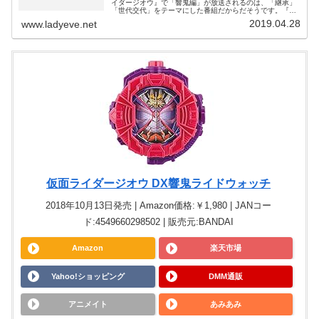
イダージオウ』で「響鬼編」が放送されるのは、「継承」
「世代交代」をテーマにした番組だからだそうです。『仮
面ライダージオウ』元号が替わるタイミングで「響鬼編」
2019.04.28
www.ladyeve.net
なのは「世代交代」がテーマだから
仮面ライダージオウ DX響鬼ライドウォッチ
2018年10月13日発売 | Amazon価格:￥1,980 | JANコー
ド:4549660298502 | 販売元:BANDAI
Amazon
楽天市場
Yahoo!ショッピング
DMM通販
アニメイト
あみあみ