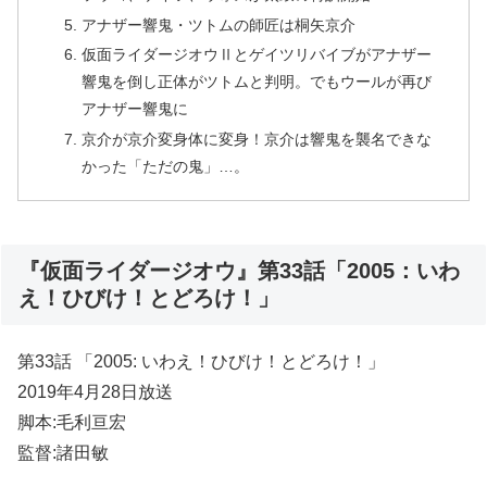
アナザー響鬼・ツトムの師匠は桐矢京介
仮面ライダージオウⅡとゲイツリバイブがアナザー
響鬼を倒し正体がツトムと判明。でもウールが再び
アナザー響鬼に
京介が京介変身体に変身！京介は響鬼を襲名できな
かった「ただの鬼」…。
『仮面ライダージオウ』第33話「2005：いわ
え！ひびけ！とどろけ！」
第33話 「2005: いわえ！ひびけ！とどろけ！」
2019年4月28日放送
脚本:毛利亘宏
監督:諸田敏