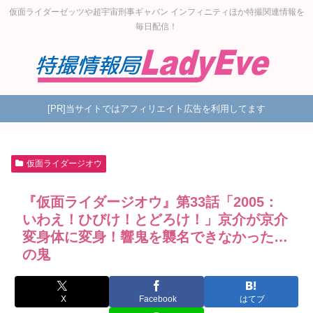
仮面ライダーゼッツや超宇宙刑事ギャバン インフィニティほか特撮関連情報を
毎日配信！
[PR]当サイトではアフィリエイト広告を利用してます
仮面ライダージオウ
『仮面ライダージオウ』第33話「2005：
いわえ！ひびけ！とどろけ！」京介が京介
変身体に変身！響鬼を襲名できなかった…
の鬼
X
Facebook
はてブ