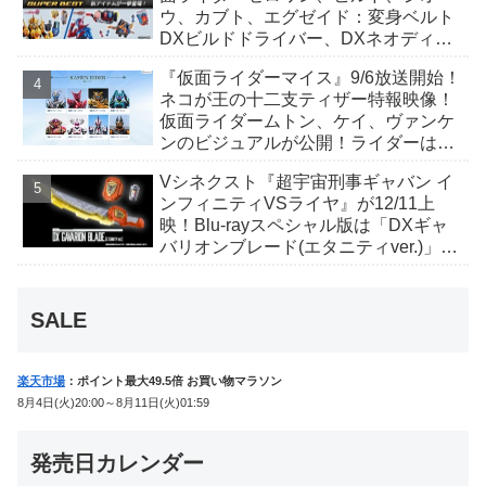
ウ、カブト、エグゼイド：変身ベルト
DXビルドドライバー、DXネオディケ
イドライバー、DXホッパーゼクターほ
『仮面ライダーマイス』9/6放送開始！
か12点！
ネコが王の十二支ティザー特報映像！
仮面ライダームトン、ケイ、ヴァンケ
ンのビジュアルが公開！ライダーは子
丑寅卯辰巳午未申酉戌亥猫猫の14人⁉
Vシネクスト『超宇宙刑事ギャバン イ
ンフィニティVSライヤ』が12/11上
映！Blu-rayスペシャル版は「DXギャ
バリオンブレード(エタニティver.)」
「ユカイダーエモルギー」ほか豪華特
典付！
SALE
楽天市場
：ポイント最大49.5倍 お買い物マラソン
8月4日(火)20:00～8月11日(火)01:59
発売日カレンダー