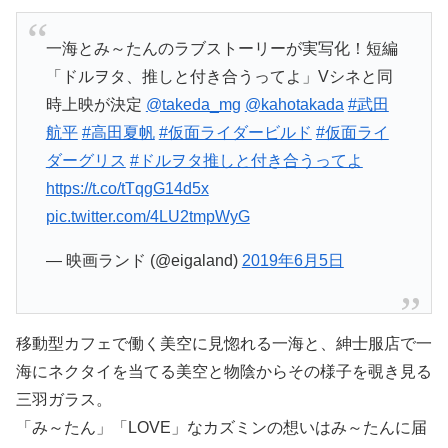
一海とみ～たんのラブストーリーが実写化！短編
「ドルヲタ、推しと付き合うってよ」Vシネと同
時上映が決定
@takeda_mg
@kahotakada
#武田
航平
#高田夏帆
#仮面ライダービルド
#仮面ライ
ダーグリス
#ドルヲタ推しと付き合うってよ
https://t.co/tTqgG14d5x
pic.twitter.com/4LU2tmpWyG
— 映画ランド (@eigaland)
2019年6月5日
移動型カフェで働く美空に見惚れる一海と、紳士服店で一
海にネクタイを当てる美空と物陰からその様子を覗き見る
三羽ガラス。
「み～たん」「LOVE」なカズミンの想いはみ～たんに届