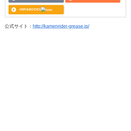
HMV&BOOKS
公式サイト：
http://kamenrider-grease.jp/