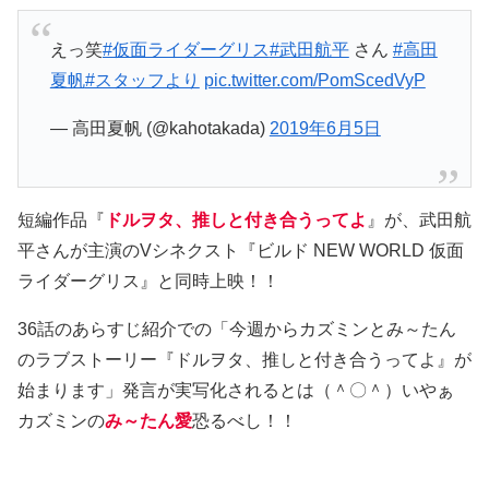
えっ笑
#仮面ライダーグリス
#武田航平
さん
#高田
夏帆
#スタッフより
pic.twitter.com/PomScedVyP
— 高田夏帆 (@kahotakada)
2019年6月5日
短編作品『
ドルヲタ、推しと付き合うってよ
』が、武田航
平さんが主演のVシネクスト『ビルド NEW WORLD 仮面
ライダーグリス』と同時上映！！
36話のあらすじ紹介での「今週からカズミンとみ～たん
のラブストーリー『ドルヲタ、推しと付き合うってよ』が
始まります」発言が実写化されるとは（＾〇＾）いやぁ
カズミンの
み～たん愛
恐るべし！！