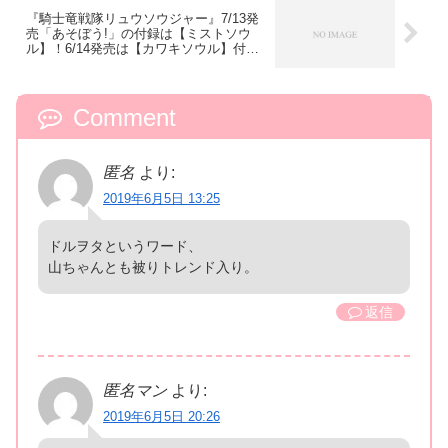
『騎士竜戦隊リュウソウジャー』7/13発
売「あそぼう!」の付録は【ミストソウ
ル】！6/14発売は【カワキソウル】付
き！
Comment
匿名
より:
2019年6月5日 13:25
ドルヲタというワード、
山ちゃんとも被りトレンド入り。
返信
匿名マン
より:
2019年6月5日 20:26