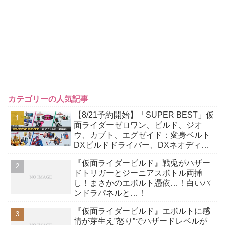
カテゴリーの人気記事
【8/21予約開始】「SUPER BEST」仮
面ライダーゼロワン、ビルド、ジオ
ウ、カブト、エグゼイド：変身ベルト
DXビルドドライバー、DXネオディケ
イドライバー、DXホッパーゼクターほ
『仮面ライダービルド』戦兎がハザー
か12点！
ドトリガーとジーニアスボトル両挿
し！まさかのエボルト憑依…！白いパ
ンドラパネルと…！
『仮面ライダービルド』エボルトに感
情が芽生え”怒り”でハザードレベルが