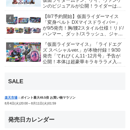
仮面ライダームトン、ケイ、ヴァンケ
ンのビジュアルが公開！ライダーは子
丑寅卯辰巳午未申酉戌亥猫猫の14人⁉
【8/7予約開始】仮面ライダーマイス
「変身ベルト DXマイスドライバー」
が9/5発売！胸/腰2スタイル仕様！リド/
ハンマー、ダット/スラッシュ、ジャ
オ/バイト、ケイ/ショットボーンバッ
『仮面ライダーマイス』「ライドエグ
クルも！
ズ スペシャルver.」が本物付録！9/30
発売「てれびくん11･12月号」予告が
公開！本体は超豪華キラキララメ入
り！変身ベルトにセットすれば特別な
音声が！
SALE
楽天市場
：ポイント最大49.5倍 お買い物マラソン
8月4日(火)20:00～8月11日(火)01:59
発売日カレンダー