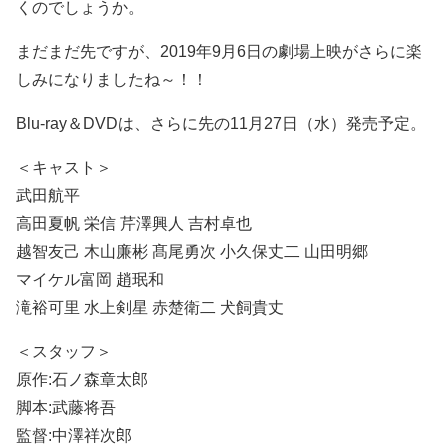
くのでしょうか。
まだまだ先ですが、2019年9月6日の劇場上映がさらに楽
しみになりましたね～！！
Blu-ray＆DVDは、さらに先の11月27日（水）発売予定。
＜キャスト＞
武田航平
高田夏帆 栄信 芹澤興人 吉村卓也
越智友己 木山廉彬 髙尾勇次 小久保丈二 山田明郷
マイケル富岡 趙珉和
滝裕可里 水上剣星 赤楚衛二 犬飼貴丈
＜スタッフ＞
原作:石ノ森章太郎
脚本:武藤将吾
監督:中澤祥次郎