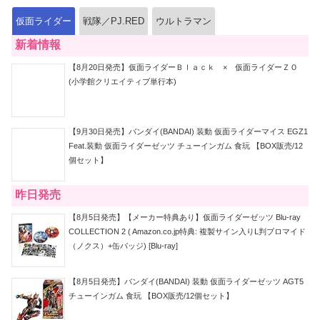
仮面ライダー
戦隊／PJ.RED
ウルトラマン
新着情報
【8月20日発売】仮面ライダーＢｌａｃｋ × 仮面ライダーＺＯ
(小学館クリエイティブ単行本)
【9月30日発売】バンダイ(BANDAI) 装動 仮面ライダーマイス EGZ1
Feat.装動 仮面ライダーゼッツ チューインガム 食玩 【BOX販売/12
個セット】
昨日発売
【8月5日発売】【メーカー特典あり】仮面ライダーゼッツ Blu-ray
COLLECTION 2 ( Amazon.co.jp特典: 複製サイン入りL判ブロマイド
（ノクス）+缶バッジ) [Blu-ray]
【8月5日発売】バンダイ(BANDAI) 装動 仮面ライダーゼッツ AGT5
チューインガム 食玩 【BOX販売/12個セット】