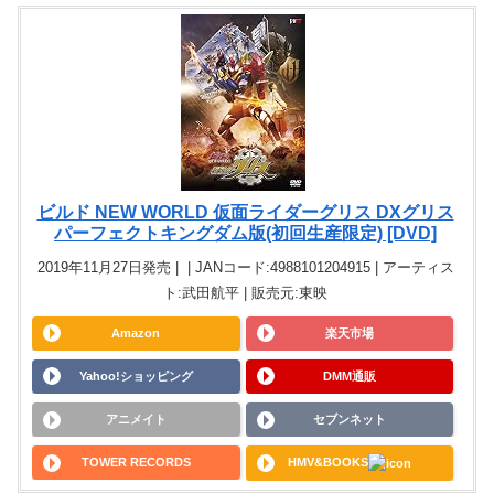
ビルド NEW WORLD 仮面ライダーグリス DXグリス
パーフェクトキングダム版(初回生産限定) [DVD]
2019年11月27日発売 | | JANコード:4988101204915 | アーティス
ト:武田航平 | 販売元:東映
Amazon
楽天市場
Yahoo!ショッピング
DMM通販
アニメイト
セブンネット
TOWER RECORDS
HMV&BOOKS