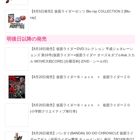
【8月5日発売】仮面ライダーゼッツ Blu-ray COLLECTION 2 [Blu-
ray]
明後日以降の発売
【8月18日発売】仮面ライダーDVDコレクション 平成ジェネレーシ
ョンズ 第16号(仮面ライダー×仮面ライダー オーズ＆ダブルfeat.スカ
ル MOVIE大戦CORE) [分冊百科] (DVD・シール付)
【8月20日発売】仮面ライダーＢｌａｃｋ × 仮面ライダーＺＯ
【8月20日発売】仮面ライダーＢｌａｃｋ × 仮面ライダーＺＯ
(小学館クリエイティブ単行本)
【8月26日発売】バンダイ(BANDAI) SO-DO CHRONICLE 仮面ライ
ダーアギト／仮面ライダー響鬼 チューインガム 食玩 【BOX販売/12