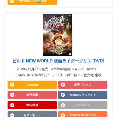
HMV&BOOKS
ビルド NEW WORLD 仮面ライダーグリス [DVD]
2019年11月27日発売 | Amazon価格:￥4,133 | JANコー
ド:4988101204892 | アーティスト:武田航平 | 販売元:東映
Amazon
楽天ブックス
楽天市場
Yahoo!ショッピング
DMM通販
アニメイト
セブンネット
TOWER RECORDS