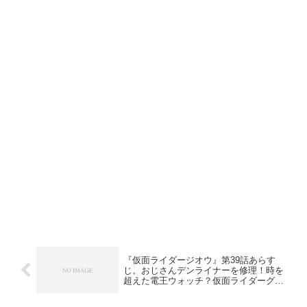
『仮面ライダージオウ』第39話あらす
じ。おじさんデンライナーを修理！時を
超えた電王ウォッチ？仮面ライダーグラ
ンドジオウ登場