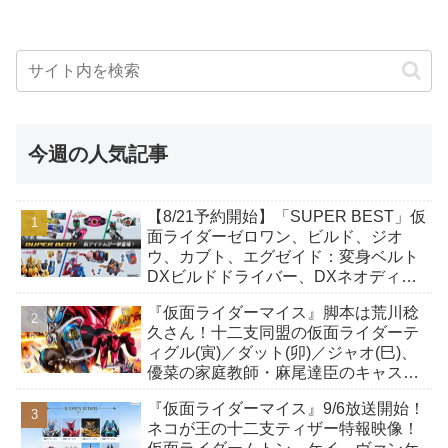
今週の人気記事
【8/21予約開始】「SUPER BEST」仮
面ライダーゼロワン、ビルド、ジオ
ウ、カブト、エグゼイド：変身ベルト
DXビルドドライバー、DXネオディケ
イドライバー、DXホッパーゼクターほ
『仮面ライダーマイス』脚本は荒川稔
か12点！
久さん！十二支同盟の仮面ライダーテ
ィグル(寅)／ダット(卯)／ジャオ(巳)、
優菜の家庭教師・麻尾達臣のキャスト
が発表！トリガーのアキト金子隼也さ
『仮面ライダーマイス』9/6放送開始！
んも変身！
ネコが王の十二支ティザー特報映像！