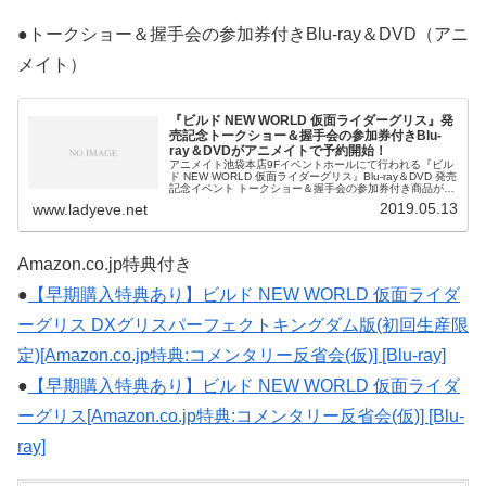
●トークショー＆握手会の参加券付きBlu-ray＆DVD（アニ
メイト）
『ビルド NEW WORLD 仮面ライダーグリス』発
売記念トークショー＆握手会の参加券付きBlu-
ray＆DVDがアニメイトで予約開始！
アニメイト池袋本店9Fイベントホールにて行われる『ビル
ド NEW WORLD 仮面ライダーグリス』Blu-ray＆DVD 発売
記念イベント トークショー＆握手会の参加券付き商品がア
ニメイトオンラインで予約開始です。『ビルド NEW
2019.05.13
www.ladyeve.net
WORL
Amazon.co.jp特典付き
●
【早期購入特典あり】ビルド NEW WORLD 仮面ライダ
ーグリス DXグリスパーフェクトキングダム版(初回生産限
定)[Amazon.co.jp特典:コメンタリー反省会(仮)] [Blu-ray]
●
【早期購入特典あり】ビルド NEW WORLD 仮面ライダ
ーグリス[Amazon.co.jp特典:コメンタリー反省会(仮)] [Blu-
ray]