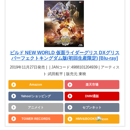
ビルド NEW WORLD 仮面ライダーグリス DXグリス
パーフェクトキングダム版(初回生産限定) [Blu-ray]
2019年11月27日発売 | | JANコード:4988101204939 | アーティス
ト:武田航平 | 販売元:東映
Amazon
楽天市場
Yahoo!ショッピング
DMM通販
アニメイト
セブンネット
TOWER RECORDS
HMV&BOOKS