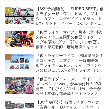
【8/21予約開始】「SUPER BEST」仮
面ライダーゼロワン、ビルド、ジオ
ウ、カブト、エグゼイド：変身ベルト
DXビルドドライバー、DXネオディケ
イドライバー、DXホッパーゼクターほ
『仮面ライダーマイス』脚本は荒川稔
か12点！
久さん！十二支同盟の仮面ライダーテ
ィグル(寅)／ダット(卯)／ジャオ(巳)、
優菜の家庭教師・麻尾達臣のキャスト
が発表！トリガーのアキト金子隼也さ
『仮面ライダーマイス』9/6放送開始！
んも変身！
ネコが王の十二支ティザー特報映像！
仮面ライダームトン、ケイ、ヴァンケ
ンのビジュアルが公開！ライダーは子
丑寅卯辰巳午未申酉戌亥猫猫の14人⁉
『仮面ライダーマイス』「ライドエグ
ズ スペシャルver.」が本物付録！9/30
発売「てれびくん11･12月号」予告が
公開！本体は超豪華キラキララメ入
り！変身ベルトにセットすれば特別な
【8/7予約開始】仮面ライダーマイス
音声が！
「変身ベルト DXマイスドライバー」