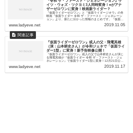
『令和 ザ・ファースト・ジェネレーション』ゲ
イツ・ウォズ・ツクヨミ3人同時変身！●がアナ
ザーゼロワンに変身！映画新ライダー？
『仮面ライダーゼロワン』と『仮面ライダージオウ』の冬
映画『仮面ライダー 令和 ザ・ファースト・ジェネレーシ
ョン』より、新たに分かった情報のまとめです。『仮面ラ
イダー 令和 ザ・ファースト・ジェネレーション』の『仮
2019.11.05
www.ladyeve.net
面ライダーゼロワン』と『仮面
『仮面ライダーゼロワン』或人の父・飛電其雄
（演：山本耕史さん）が令和ジェネで「仮面ライ
ダー1型」に変身！新予告映像公開！
『仮面ライダーゼロワン』或人の父で山本耕史さんが演じ
る飛電其雄が『仮面ライダー 令和 ザ・ファースト・ジェ
ネレーション』で仮面ライダー1型に変身！12月21日公開
の映画『仮面ライダー 令和 ザ・ファースト・ジェネレー
2019.11.17
www.ladyeve.net
ション』の本ビジュアルと