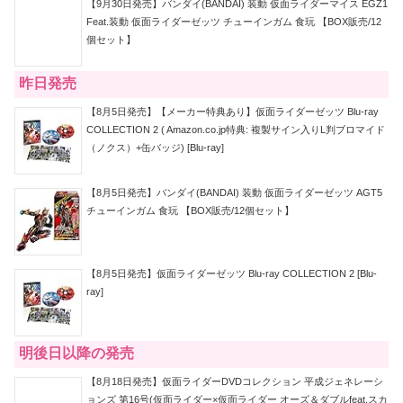
【9月30日発売】バンダイ(BANDAI) 装動 仮面ライダーマイス EGZ1
Feat.装動 仮面ライダーゼッツ チューインガム 食玩 【BOX販売/12
個セット】
昨日発売
【8月5日発売】【メーカー特典あり】仮面ライダーゼッツ Blu-ray
COLLECTION 2 ( Amazon.co.jp特典: 複製サイン入りL判ブロマイド
（ノクス）+缶バッジ) [Blu-ray]
【8月5日発売】バンダイ(BANDAI) 装動 仮面ライダーゼッツ AGT5
チューインガム 食玩 【BOX販売/12個セット】
【8月5日発売】仮面ライダーゼッツ Blu-ray COLLECTION 2 [Blu-
ray]
明後日以降の発売
【8月18日発売】仮面ライダーDVDコレクション 平成ジェネレーシ
ョンズ 第16号(仮面ライダー×仮面ライダー オーズ＆ダブルfeat.スカ