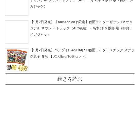
オリジナル サウンドトラック（AL） - 高木 洋 & 坂部 剛（特典：メ
ガジャケ）
【9月2日発売】【Amazon.co.jp限定】仮面ライダーゼッツ TV オリ
ジナル サウンド トラック（AL2枚組） - 高木 洋 & 坂部 剛（特典：
メガジャケ）
【9月2日発売】バンダイ(BANDAI) SD仮面ライダースナック スナッ
ク菓子 食玩 【BOX販売/10個セット】
続きを読む