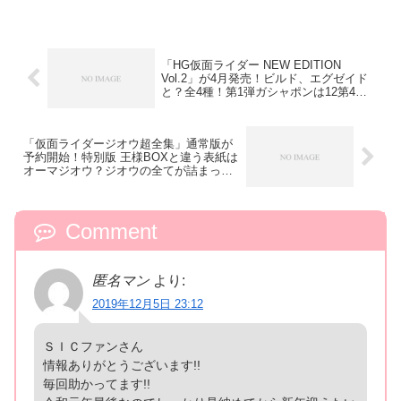
「HG仮面ライダー NEW EDITION
Vol.2」が4月発売！ビルド、エグゼイド
と？全4種！第1弾ガシャポンは12第4週
発売！
「仮面ライダージオウ超全集」通常版が
予約開始！特別版 王様BOXと違う表紙は
オーマジオウ？ジオウの全てが詰まった
完全保存版
Comment
匿名マン
より:
2019年12月5日 23:12
ＳＩＣファンさん
情報ありがとうございます!!
毎回助かってます!!