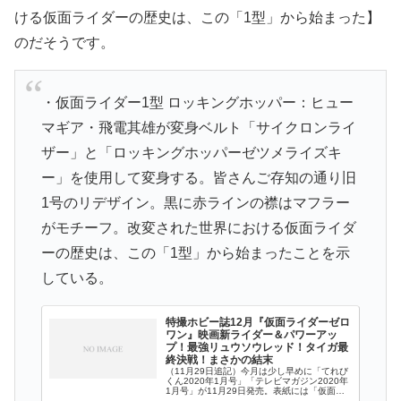
ける仮面ライダーの歴史は、この「1型」から始まった】
のだそうです。
・仮面ライダー1型 ロッキングホッパー：ヒュー
マギア・飛電其雄が変身ベルト「サイクロンライ
ザー」と「ロッキングホッパーゼツメライズキ
ー」を使用して変身する。皆さんご存知の通り旧
1号のリデザイン。黒に赤ラインの襟はマフラー
がモチーフ。改変された世界における仮面ライダ
ーの歴史は、この「1型」から始まったことを示
している。
特撮ホビー誌12月『仮面ライダーゼロ
ワン』映画新ライダー＆パワーアッ
プ！最強リュウソウレッド！タイガ最
終決戦！まさかの結末
（11月29日追記）今月は少し早めに「てれび
くん2020年1月号」「テレビマガジン2020年
1月号」が11月29日発売。表紙には「仮面ラ
イダーゼロワン シャイニングアサルトホッパ