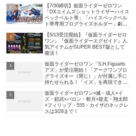
イドライバー、DXホッパーゼクターほ
【7/30締切】仮面ライダーゼロワン
か12点！
「DXエイムズショットライザーハイス
ペックベルト帯」「ハイスペックベル
ト帯専用プログライズホルダー」劇中
を再現したディテールと一部彩色でス
【5/13受注開始】『仮面ライダーゼロ
ペックアップ！
ワン』『仮面ライダーエグゼイド』人
気アイテムがSUPER BEST版として
復活！
仮面ライダーゼロワン「S.H.Figuarts
アズ」が受注開始！「アークワンプロ
グライズキー（閉じ）」が付属し手に
持たせられる！「イズ」を再現できる
パーツ一式も付属！
仮面ライダーゼロワン×滅・或人×イ
ズ・鎧武×バロン・斬月×龍玄・翔太郎
×フィリップ・555・カイザのネックレ
スは3/28まで！