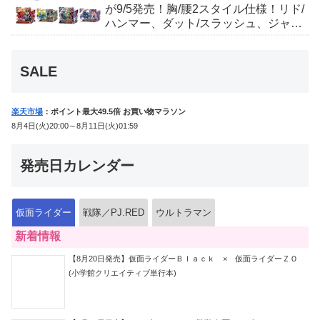
が9/5発売！胸/腰2スタイル仕様！リド/
ハンマー、ダット/スラッシュ、ジャ
オ/バイト、ケイ/ショットボーンバッ
クルも！
SALE
楽天市場
：ポイント最大49.5倍 お買い物マラソン
8月4日(火)20:00～8月11日(火)01:59
発売日カレンダー
仮面ライダー
戦隊／PJ.RED
ウルトラマン
新着情報
【8月20日発売】仮面ライダーＢｌａｃｋ × 仮面ライダーＺＯ
(小学館クリエイティブ単行本)