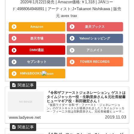
2020年1月22日発売 | Amazon価格:￥1,318 | JANコー
ド:4988064946891 | アーティスト:J×Takanori Nishikawa | 販売
元:avex trax
Amazon
楽天ブックス
楽天市場
Yahoo!ショッピング
DMM通販
アニメイト
セブンネット
TOWER RECORDS
HMV&BOOKS
『令和ザファーストジェネレーション』ゲストは
タイムジャッカー役・生駒里奈さん＆元社長秘書
ヒューマギア役・和田聰宏さん！
『仮面ライダー 令和 ザ・ファースト・ジェネレーショ
ン』のゲストキャストが発表されました！タイムジャッカ
ー・フィーニス役は生駒里奈さん。元社長秘書ヒューマギ
ア・ウィル役で和田聰宏が出演です。『令和ザファースト
2019.11.03
www.ladyeve.net
ジェネレーション』ゲストは生駒里