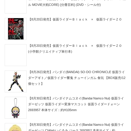
ル MOVIE大戦CORE) [分冊百科] (DVD・シール付)
【8月20日発売】仮面ライダーＢｌａｃｋ × 仮面ライダーＺＯ
【8月20日発売】仮面ライダーＢｌａｃｋ × 仮面ライダーＺＯ
(小学館クリエイティブ単行本)
【8月26日発売】バンダイ(BANDAI) SO-DO CHRONICLE 仮面ライ
ダーアギト／仮面ライダー響鬼 チューインガム 食玩 【BOX販売/12
個セット】
【8月30日発売】バンダイナムコヌイ(Bandai Namco Nui) 仮面ライ
ダーゼッツ 仮面ライダー変身マスコット 仮面ライダードォーン
2693957 本体サイズ：約H105mm
【8月30日発売】バンダイナムコヌイ(Bandai Namco Nui) 仮面ライ
ダーゼッツ Chibiぬいぐるみ ジーク 2693952 本体サイズ：約