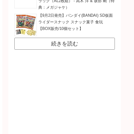
ラック（AL2枚組） - 高木 洋 & 坂部 剛（特
典：メガジャケ）
【9月2日発売】バンダイ(BANDAI) SD仮面
ライダースナック スナック菓子 食玩
【BOX販売/10個セット】
続きを読む