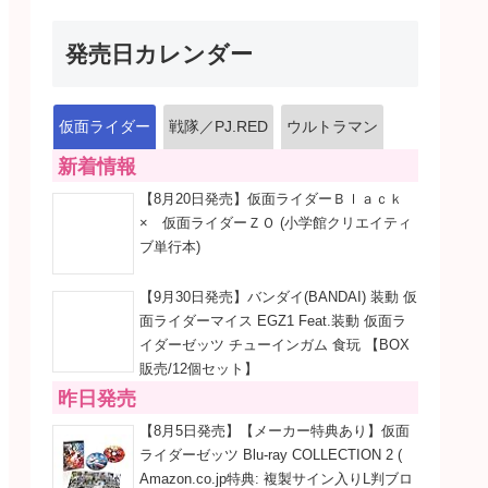
発売日カレンダー
仮面ライダー
戦隊／PJ.RED
ウルトラマン
新着情報
【8月20日発売】仮面ライダーＢｌａｃｋ
× 仮面ライダーＺＯ (小学館クリエイティ
ブ単行本)
【9月30日発売】バンダイ(BANDAI) 装動 仮
面ライダーマイス EGZ1 Feat.装動 仮面ラ
イダーゼッツ チューインガム 食玩 【BOX
販売/12個セット】
昨日発売
【8月5日発売】【メーカー特典あり】仮面
ライダーゼッツ Blu-ray COLLECTION 2 (
Amazon.co.jp特典: 複製サイン入りL判ブロ