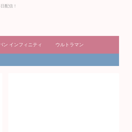
毎日配信！
バン インフィニティ
ウルトラマン