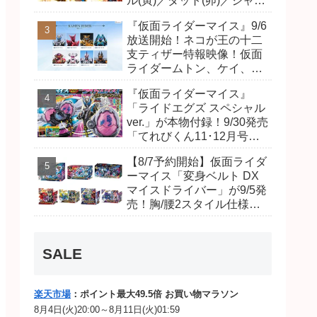
ル(寅)／ダット(卯)／ジャオ
(巳)、優菜の家庭教師・麻
『仮面ライダーマイス』9/6
尾達臣のキャストが発表！
放送開始！ネコが王の十二
トリガーのアキト金子隼也
支ティザー特報映像！仮面
さんも変身！
ライダームトン、ケイ、ヴ
ァンケンのビジュアルが公
『仮面ライダーマイス』
開！ライダーは子丑寅卯辰
「ライドエグズ スペシャル
巳午未申酉戌亥猫猫の14
ver.」が本物付録！9/30発売
人⁉
「てれびくん11･12月号」
予告が公開！本体は超豪華
【8/7予約開始】仮面ライダ
キラキララメ入り！変身ベ
ーマイス「変身ベルト DX
ルトにセットすれば特別な
マイスドライバー」が9/5発
音声が！
売！胸/腰2スタイル仕様！
リド/ハンマー、ダット/スラ
ッシュ、ジャオ/バイト、ケ
イ/ショットボーンバックル
SALE
も！
楽天市場
：ポイント最大49.5倍 お買い物マラソン
8月4日(火)20:00～8月11日(火)01:59