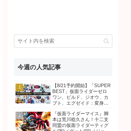
今週の人気記事
【8/21予約開始】「SUPER
BEST」仮面ライダーゼロ
ワン、ビルド、ジオウ、カ
ブト、エグゼイド：変身ベ
ルト DXビルドドライバ
『仮面ライダーマイス』脚
ー、DXネオディケイドライ
本は荒川稔久さん！十二支
バー、DXホッパーゼクター
同盟の仮面ライダーティグ
ほか12点！