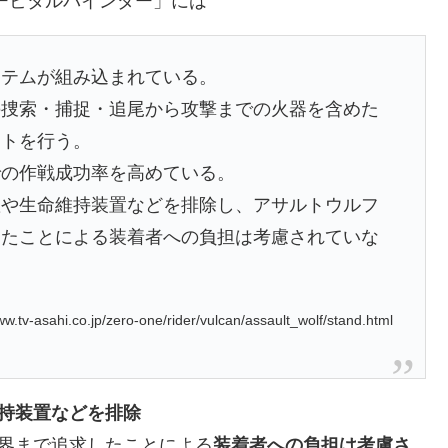
ービタルバインダー」には
ステムが組み込まれている。
の捜索・捕捉・追尾から攻撃までの火器を含めた
ートを行う。
での作戦成功率を高めている。
置や生命維持装置などを排除し、アサルトウルフ
したことによる装着者への負担は考慮されていな
tv-asahi.co.jp/zero-one/rider/vulcan/assault_wolf/stand.html
持装置などを排除
界まで追求したことによる
装着者への負担は考慮さ