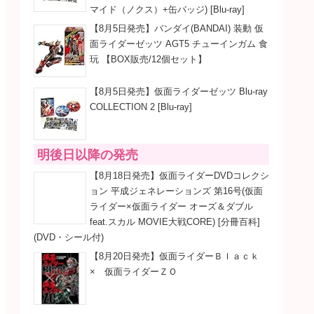
マイド（ノクス）+缶バッジ) [Blu-ray]
【8月5日発売】バンダイ(BANDAI) 装動 仮
面ライダーゼッツ AGT5 チューインガム 食
玩 【BOX販売/12個セット】
【8月5日発売】仮面ライダーゼッツ Blu-ray
COLLECTION 2 [Blu-ray]
明後日以降の発売
【8月18日発売】仮面ライダーDVDコレクシ
ョン 平成ジェネレーションズ 第16号(仮面
ライダー×仮面ライダー オーズ＆ダブル
feat.スカル MOVIE大戦CORE) [分冊百科]
(DVD・シール付)
【8月20日発売】仮面ライダーＢｌａｃｋ
× 仮面ライダーＺＯ