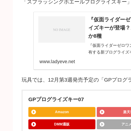
「スプラッシングホエールプログライズキー」は
『仮面ライダーゼ
イズキーが登場？
か8種
『仮面ライダーゼロワ
有する新プログライズ
す。『仮面ライダーゼ
www.ladyeve.net
ワン』放送までに
玩具では、12月第3週発売予定の「GPプログ
GPプログライズキー07
Amazon
楽天
DMM通販
アニ