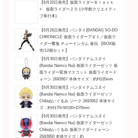
【8月20日発売】仮面ライダーＢｌａｃｋ
× 仮面ライダーＺＯ (小学館クリエイティ
ブ単行本)
【8月26日発売】バンダイ(BANDAI) SO-DO
CHRONICLE 仮面ライダーアギト／仮面ラ
イダー響鬼 チューインガム 食玩 【BOX販
売/12個セット】
【8月30日発売】バンダイナムコヌイ
(Bandai Namco Nui) 仮面ライダーゼッツ 仮
面ライダー変身マスコット 仮面ライダード
ォーン 2693957 本体サイズ：約H105mm
【8月30日発売】バンダイナムコヌイ
(Bandai Namco Nui) 仮面ライダーゼッツ
Chibiぬいぐるみ ジーク 2693952 本体サイ
ズ：約H170×W100×D70mm
【8月30日発売】バンダイナムコヌイ
(Bandai Namco Nui) 仮面ライダーゼッツ
Chibiぬいぐるみ 仮面ライダードォーン
2693950 本体サイズ：約