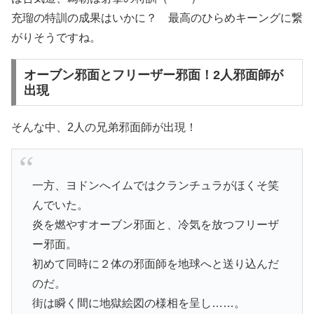
充瑠の特訓の成果はいかに？ 最高のひらめキーングに繋
がりそうですね。
オーブン邪面とフリーザー邪面！2人邪面師が
出現
そんな中、2人の兄弟邪面師が出現！
一方、ヨドンへイムではクランチュラがほくそ笑
んでいた。
炎を燃やすオーブン邪面と、冷気を放つフリーザ
ー邪面。
初めて同時に２体の邪面師を地球へと送り込んだ
のだ。
街は瞬く間に地獄絵図の様相を呈し……。