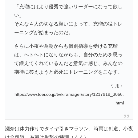
「充瑠にはより優秀で強いリーダーになって欲し
い」
そんな４人の切なる願いによって、充瑠の猛トレ
ーニングが始まったのだ。
さらに小夜や為朝からも個別指導を受ける充瑠
は、ヘトヘトになりながらも、自分のためを思っ
て鍛えてくれているんだと意気に感じ、みんなの
期待に答えようと必死にトレーニングをこなす。
引用：
https://www.toei.co.jp/tv/kiramager/story/1217919_3066.
html
瀬奈は体力作りでタイヤ引きマラソン、時雨は剣道、小夜
は合気道、為朝は射撃の特訓（＾＾）