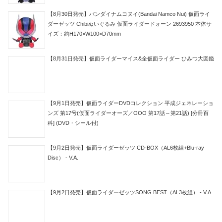
【8月30日発売】バンダイナムコヌイ(Bandai Namco Nui) 仮面ライ
ダーゼッツ Chibiぬいぐるみ 仮面ライダードォーン 2693950 本体サ
イズ：約H170×W100×D70mm
【8月31日発売】仮面ライダーマイス&全仮面ライダー ひみつ大図鑑
【9月1日発売】仮面ライダーDVDコレクション 平成ジェネレーショ
ンズ 第17号(仮面ライダーオーズ／OOO 第17話～第21話) [分冊百
科] (DVD・シール付)
【9月2日発売】仮面ライダーゼッツ CD-BOX（AL6枚組+Blu-ray
Disc） - V.A.
【9月2日発売】仮面ライダーゼッツSONG BEST（AL3枚組） - V.A.