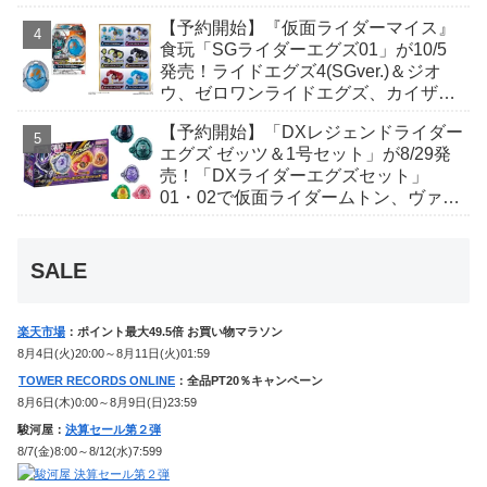
丑寅卯辰巳午未申酉戌亥猫猫の14人⁉
【予約開始】『仮面ライダーマイス』
食玩「SGライダーエグズ01」が10/5
発売！ライドエグズ4(SGver.)＆ジオ
ウ、ゼロワンライドエグズ、カイザ、
ギャレン、ディエンドシードエグズ！
【予約開始】「DXレジェンドライダー
エグズ ゼッツ＆1号セット」が8/29発
売！「DXライダーエグズセット」
01・02で仮面ライダームトン、ヴァン
ケンに変身！マイスもフォームチェン
ジ！
SALE
楽天市場
：ポイント最大49.5倍 お買い物マラソン
8月4日(火)20:00～8月11日(火)01:59
TOWER RECORDS ONLINE
：全品PT20％キャンペーン
8月6日(木)0:00～8月9日(日)23:59
駿河屋：
決算セール第２弾
8/7(金)8:00～8/12(水)7:599