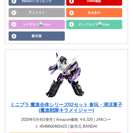
Yahoo!ショッピング
DMM通販
アニメイト
あみあみ
トイザらス
ビックカメラ
駿河屋
ミニプラ 魔進合体シリーズ02セット 食玩・清涼菓子
(魔進戦隊キラメイジャー)
2020年5月4日発売 | Amazon価格:￥6,320 | JANコー
ド:4549660465423 | 販売元:BANDAI