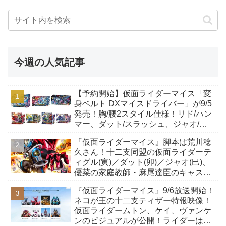
今週の人気記事
【予約開始】仮面ライダーマイス「変
身ベルト DXマイスドライバー」が9/5
発売！胸/腰2スタイル仕様！リド/ハン
マー、ダット/スラッシュ、ジャオ/バ
イト、ケイ/ショットボーンバックル
『仮面ライダーマイス』脚本は荒川稔
も！
久さん！十二支同盟の仮面ライダーテ
ィグル(寅)／ダット(卯)／ジャオ(巳)、
優菜の家庭教師・麻尾達臣のキャスト
が発表！トリガーのアキト金子隼也さ
『仮面ライダーマイス』9/6放送開始！
んも変身！
ネコが王の十二支ティザー特報映像！
仮面ライダームトン、ケイ、ヴァンケ
ンのビジュアルが公開！ライダーは子