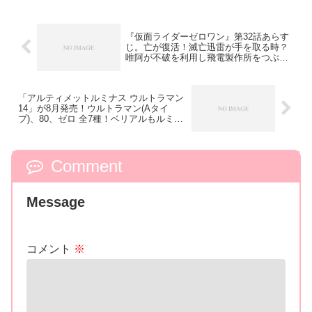
『仮面ライダーゼロワン』第32話あらす
じ。亡が復活！滅亡迅雷が手を取る時？
唯阿が不破を利用し飛電製作所をつぶす
作戦を実行！
「アルティメットルミナス ウルトラマン
14」が8月発売！ウルトラマン(Aタイ
プ)、80、ゼロ 全7種！ベリアルもルミナ
スに登場？
Comment
Message
コメント
※