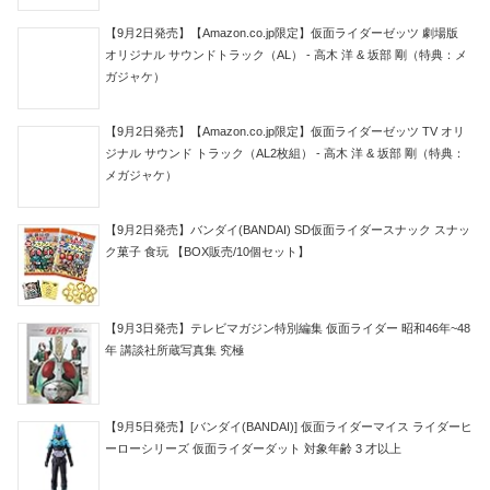
【9月2日発売】【Amazon.co.jp限定】仮面ライダーゼッツ 劇場版
オリジナル サウンドトラック（AL） - 高木 洋 & 坂部 剛（特典：メ
ガジャケ）
【9月2日発売】【Amazon.co.jp限定】仮面ライダーゼッツ TV オリ
ジナル サウンド トラック（AL2枚組） - 高木 洋 & 坂部 剛（特典：
メガジャケ）
【9月2日発売】バンダイ(BANDAI) SD仮面ライダースナック スナッ
ク菓子 食玩 【BOX販売/10個セット】
【9月3日発売】テレビマガジン特別編集 仮面ライダー 昭和46年~48
年 講談社所蔵写真集 究極
【9月5日発売】[バンダイ(BANDAI)] 仮面ライダーマイス ライダーヒ
ーローシリーズ 仮面ライダーダット 対象年齢 3 才以上