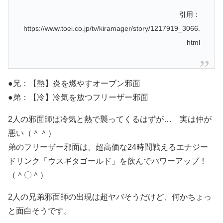
引用：
https://www.toei.co.jp/tv/kiramager/story/1217919_3066.
html
●兄：【熱】炎を燃やすオーブン邪面
●弟：【冷】冷気を放つフリーザー邪面
2人の邪面師は冷気と熱で襲ってくるはずが… 実は仲が
悪い（＾＾）
弟のフリーザー邪面は、超高価な24時間戦えるエナジー
ドリンク「ウスギタゴールド」を飲んでパワーアップ！
（＾〇＾）
2人の兄弟邪面師の出現は超ヤバそうだけど、何かちょっ
と面白そうです。