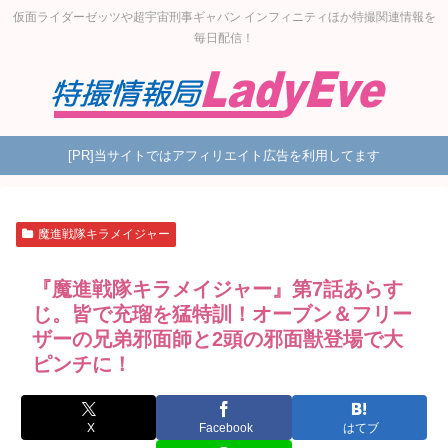
仮面ライダーゼッツや超宇宙刑事ギャバン インフィニティほか特撮関連情報を
毎日配信！
[PR]当サイトではアフィリエイト広告を利用してます
魔進戦隊キラメイジャー
『魔進戦隊キラメイジャー』第7話あらす
じ。皆で充瑠を猛特訓！オーブン＆フリー
ザーの兄弟邪面師と2頭の邪面獣登場で大
ピンチに！
X
Facebook
はてブ