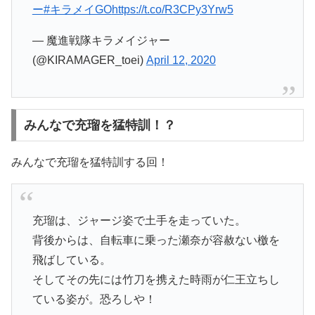
ー
#キラメイGO
https://t.co/R3CPy3Yrw5
— 魔進戦隊キラメイジャー
(@KIRAMAGER_toei)
April 12, 2020
みんなで充瑠を猛特訓！？
みんなで充瑠を猛特訓する回！
充瑠は、ジャージ姿で土手を走っていた。
背後からは、自転車に乗った瀬奈が容赦ない檄を
飛ばしている。
そしてその先には竹刀を携えた時雨が仁王立ちし
ている姿が。恐ろしや！