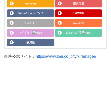
Amazon
楽天市場
Yahoo!ショッピング
DMM通販
アニメイト
あみあみ
トイザらス
ビックカメラ
駿河屋
東映公式サイト：
https://www.toei.co.jp/tv/kiramager/