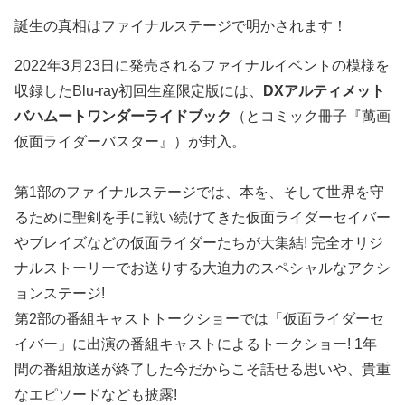
誕生の真相はファイナルステージで明かされます！
2022年3月23日に発売されるファイナルイベントの模様を
収録したBlu-ray初回生産限定版には、
DXアルティメット
バハムートワンダーライドブック
（とコミック冊子『萬画
仮面ライダーバスター』）が封入。
第1部のファイナルステージでは、本を、そして世界を守
るために聖剣を手に戦い続けてきた仮面ライダーセイバー
やブレイズなどの仮面ライダーたちが大集結! 完全オリジ
ナルストーリーでお送りする大迫力のスペシャルなアクシ
ョンステージ!
第2部の番組キャストトークショーでは「仮面ライダーセ
イバー」に出演の番組キャストによるトークショー! 1年
間の番組放送が終了した今だからこそ話せる思いや、貴重
なエピソードなども披露!