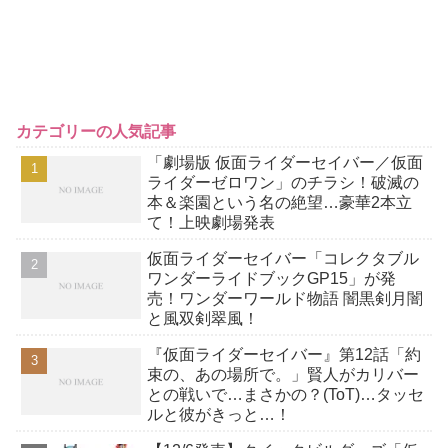
カテゴリーの人気記事
「劇場版 仮面ライダーセイバー／仮面
ライダーゼロワン」のチラシ！破滅の
本＆楽園という名の絶望…豪華2本立
て！上映劇場発表
仮面ライダーセイバー「コレクタブル
ワンダーライドブックGP15」が発
売！ワンダーワールド物語 闇黒剣月闇
と風双剣翠風！
『仮面ライダーセイバー』第12話「約
束の、あの場所で。」賢人がカリバー
との戦いで…まさかの？(ToT)…タッセ
ルと彼がきっと…！