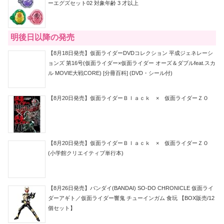
ーエグズセット02 対象年齢 3 才以上
明後日以降の発売
【8月18日発売】仮面ライダーDVDコレクション 平成ジェネレーシ
ョンズ 第16号(仮面ライダー×仮面ライダー オーズ＆ダブルfeat.スカ
ル MOVIE大戦CORE) [分冊百科] (DVD・シール付)
【8月20日発売】仮面ライダーＢｌａｃｋ × 仮面ライダーＺＯ
【8月20日発売】仮面ライダーＢｌａｃｋ × 仮面ライダーＺＯ
(小学館クリエイティブ単行本)
【8月26日発売】バンダイ(BANDAI) SO-DO CHRONICLE 仮面ライ
ダーアギト／仮面ライダー響鬼 チューインガム 食玩 【BOX販売/12
個セット】