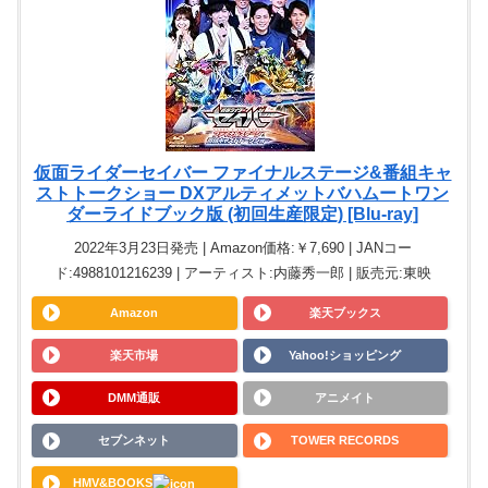
仮面ライダーセイバー ファイナルステージ&番組キャ
ストトークショー DXアルティメットバハムートワン
ダーライドブック版 (初回生産限定) [Blu-ray]
2022年3月23日発売 | Amazon価格:￥7,690 | JANコー
ド:4988101216239 | アーティスト:内藤秀一郎 | 販売元:東映
Amazon
楽天ブックス
楽天市場
Yahoo!ショッピング
DMM通販
アニメイト
セブンネット
TOWER RECORDS
HMV&BOOKS