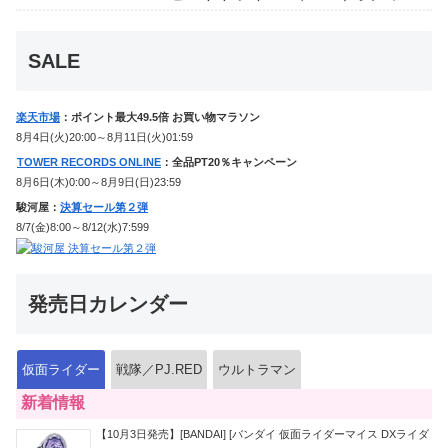
イドライバー、DXホッパーゼクターほ
か12点！
SALE
楽天市場
：ポイント最大49.5倍 お買い物マラソン
8月4日(火)20:00～8月11日(火)01:59
TOWER RECORDS ONLINE
：全品PT20％キャンペーン
8月6日(木)0:00～8月9日(日)23:59
駿河屋：
決算セール第２弾
8/7(金)8:00～8/12(水)7:599
発売日カレンダー
仮面ライダー
戦隊／PJ.RED
ウルトラマン
新着情報
【10月3日発売】[BANDAI] [バンダイ 仮面ライダーマイス DXライダ