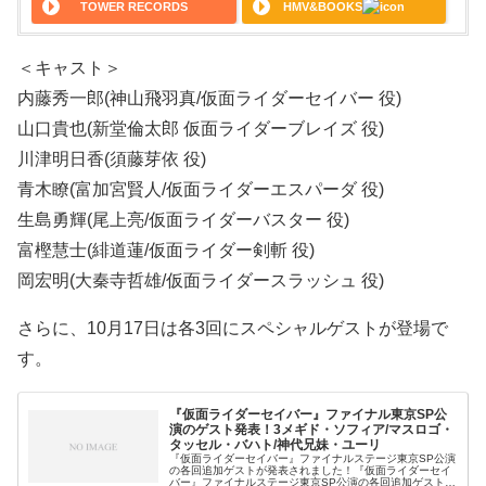
TOWER RECORDS
HMV&BOOKS
＜キャスト＞
内藤秀一郎(神山飛羽真/仮面ライダーセイバー 役)
山口貴也(新堂倫太郎 仮面ライダーブレイズ 役)
川津明日香(須藤芽依 役)
青木瞭(富加宮賢人/仮面ライダーエスパーダ 役)
生島勇輝(尾上亮/仮面ライダーバスター 役)
富樫慧士(緋道蓮/仮面ライダー剣斬 役)
岡宏明(大秦寺哲雄/仮面ライダースラッシュ 役)
さらに、10月17日は各3回にスペシャルゲストが登場で
す。
『仮面ライダーセイバー』ファイナル東京SP公
演のゲスト発表！3メギド・ソフィア/マスロゴ・
タッセル・バハト/神代兄妹・ユーリ
『仮面ライダーセイバー』ファイナルステージ東京SP公演
の各回追加ゲストが発表されました！『仮面ライダーセイ
バー』ファイナルステージ東京SP公演の各回追加ゲスト