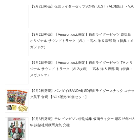
【9月2日発売】仮面ライダーゼッツSONG BEST（AL3枚組） - V.A.
【9月2日発売】【Amazon.co.jp限定】仮面ライダーゼッツ 劇場版
オリジナル サウンドトラック（AL） - 高木 洋 & 坂部 剛（特典：メ
ガジャケ）
【9月2日発売】【Amazon.co.jp限定】仮面ライダーゼッツ TV オリ
ジナル サウンド トラック（AL2枚組） - 高木 洋 & 坂部 剛（特典：
メガジャケ）
【9月2日発売】バンダイ(BANDAI) SD仮面ライダースナック スナッ
ク菓子 食玩 【BOX販売/10個セット】
【9月3日発売】テレビマガジン特別編集 仮面ライダー 昭和46年~48
年 講談社所蔵写真集 究極