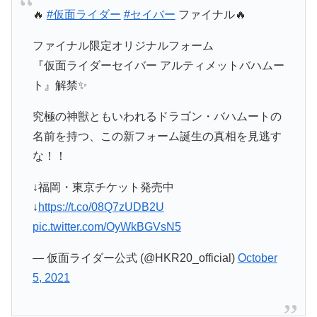
🔥
#仮面ライダー
#セイバー
ファイナル🔥
ファイナル限定オリジナルフォーム
『仮面ライダーセイバー アルティメットバハムー
ト』解禁✨
究極の神獣ともいわれるドラゴン・バハムートの
名前を持つ、この新フォーム誕生の真相を見逃す
な！！
↓福岡・東京チケット発売中
↓
https://t.co/08Q7zUDB2U
pic.twitter.com/OyWkBGVsN5
— 仮面ライダー公式 (@HKR20_official)
October
5, 2021