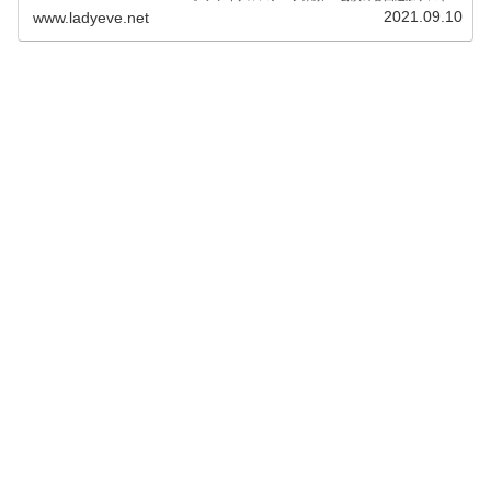
『仮面ライダーセイバー』の集大成イベント「仮面ライダ
2021.09.10
www.ladyeve.net
ーセイバーファイナルステージ&