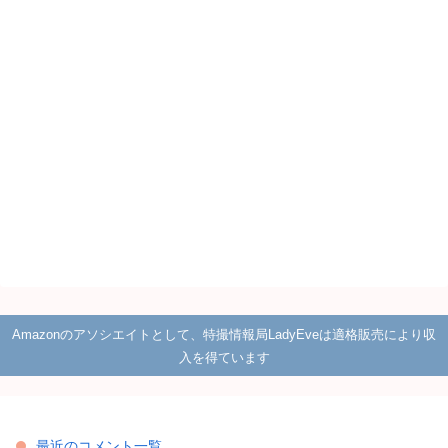
Amazonのアソシエイトとして、特撮情報局LadyEveは適格販売により収
入を得ています
最近のコメント一覧