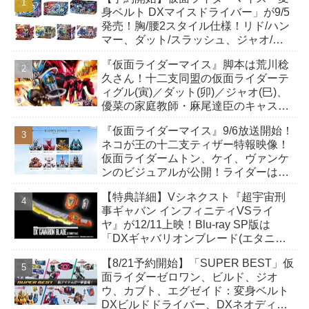
身ベルト DXマイスドライバー」が9/5
発売！胸/腰2スタイル仕様！リド/ハン
マー、ダット/スラッシュ、ジャオ/バ
イト、ケイ/ショットボーンバックル
『仮面ライダーマイス』脚本は荒川稔
も！
久さん！十二支同盟の仮面ライダーテ
ィグル(寅)／ダット(卯)／ジャオ(巳)、
優菜の家庭教師・麻尾達臣のキャスト
が発表！トリガーのアキト金子隼也さ
『仮面ライダーマイス』9/6放送開始！
んも変身！
ネコが王の十二支ティザー特報映像！
仮面ライダームトン、ケイ、ヴァンケ
ンのビジュアルが公開！ライダーは子
丑寅卯辰巳午未申酉戌亥猫猫の14人⁉
【特典詳細】Vシネクスト『超宇宙刑
事ギャバン インフィニティVSライ
ヤ』が12/11上映！Blu-ray SP版は
「DXギャバリオンブレード(エタニテ
ィver.)」「ユカイダーエモルギー」ほ
【8/21予約開始】「SUPER BEST」仮
か豪華特典付き！
面ライダーゼロワン、ビルド、ジオ
ウ、カブト、エグゼイド：変身ベルト
DXビルドドライバー、DXネオディケ