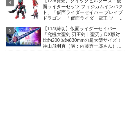
【12/6発売】クイックビルダーズ「仮
面ライダーゼッツ フィジカムインパク
ト」「仮面ライダーセイバー ブレイブ
ドラゴン」「仮面ライダー電王 ソード
フォーム」手に取りやすい価格で手軽
【11/3締切】仮面ライダーセイバー
な組立式プラキット！
「究極大聖剣 刃王剣十聖刃」DX版対
比約200％約830mmの超大型サイズ！
神山飛羽真（演：内藤秀一郎さん）の
キャラクターボイス＆BGMほか収録！