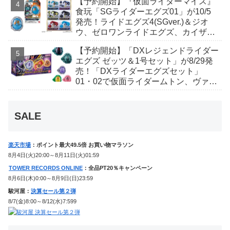
【予約開始】『仮面ライダーマイス』
食玩「SGライダーエグズ01」が10/5
発売！ライドエグズ4(SGver.)＆ジオ
ウ、ゼロワンライドエグズ、カイザ、
ギャレン、ディエンドシードエグズ！
【予約開始】「DXレジェンドライダー
エグズ ゼッツ＆1号セット」が8/29発
売！「DXライダーエグズセット」
01・02で仮面ライダームトン、ヴァン
ケンに変身！マイスもフォームチェン
ジ！
SALE
楽天市場
：ポイント最大49.5倍 お買い物マラソン
8月4日(火)20:00～8月11日(火)01:59
TOWER RECORDS ONLINE
：全品PT20％キャンペーン
8月6日(木)0:00～8月9日(日)23:59
駿河屋：
決算セール第２弾
8/7(金)8:00～8/12(水)7:599