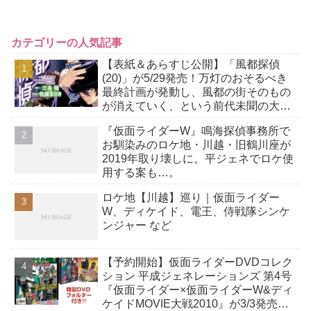
カテゴリーの人気記事
【表紙＆あらすじ公開】「風都探偵
(20)」が5/29発売！万灯のおそるべき
最終計画が発動し、風都の街そのもの
が消えていく、という前代未聞の大事
件が発生！
『仮面ライダーW』鳴海探偵事務所で
お馴染みのロケ地・川越・旧鶴川座が
2019年取り壊しに。平ジェネでロケ使
用する案も…。
ロケ地【川越】巡り｜仮面ライダー
W、ディケイド、電王、侍戦隊シンケ
ンジャー など
【予約開始】仮面ライダーDVDコレク
ション 平成ジェネレーションズ 第4号
『仮面ライダー×仮面ライダーW&ディ
ケイドMOVIE大戦2010』が3/3発売！