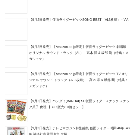
【9月2日発売】仮面ライダーゼッツSONG BEST（AL3枚組） - V.A.
【9月2日発売】【Amazon.co.jp限定】仮面ライダーゼッツ 劇場版
オリジナル サウンドトラック（AL） - 高木 洋 & 坂部 剛（特典：メ
ガジャケ）
【9月2日発売】【Amazon.co.jp限定】仮面ライダーゼッツ TV オリ
ジナル サウンド トラック（AL2枚組） - 高木 洋 & 坂部 剛（特典：
メガジャケ）
【9月2日発売】バンダイ(BANDAI) SD仮面ライダースナック スナッ
ク菓子 食玩 【BOX販売/10個セット】
【9月3日発売】テレビマガジン特別編集 仮面ライダー 昭和46年~48
年 講談社所蔵写真集 究極