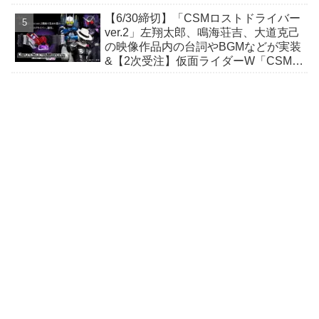
デアゴスティーニ・ジャパン
【6/30締切】「CSMロストドライバー
ver.2」左翔太郎、鳴海荘吉、大道克己
の映像作品内の台詞やBGMなどが実装
&【2次受注】仮面ライダーW「CSM
T2ガイアメモリ Ver.2 A to G」