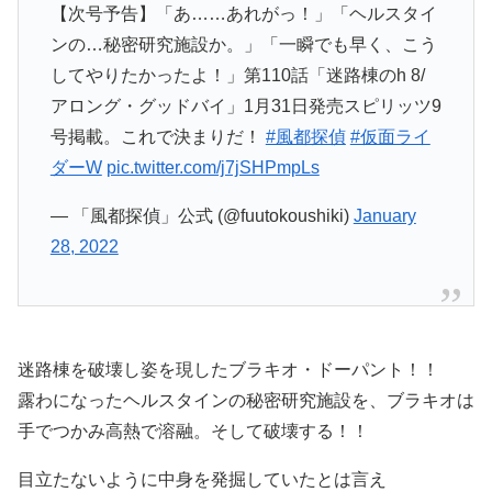
【次号予告】「あ……あれがっ！」「ヘルスタイ
ンの…秘密研究施設か。」「一瞬でも早く、こう
してやりたかったよ！」第110話「迷路棟のh 8/
アロング・グッドバイ」1月31日発売スピリッツ9
号掲載。これで決まりだ！
#風都探偵
#仮面ライ
ダーW
pic.twitter.com/j7jSHPmpLs
— 「風都探偵」公式 (@fuutokoushiki)
January
28, 2022
迷路棟を破壊し姿を現したブラキオ・ドーパント！！
露わになったヘルスタインの秘密研究施設を、ブラキオは
手でつかみ高熱で溶融。そして破壊する！！
目立たないように中身を発掘していたとは言え