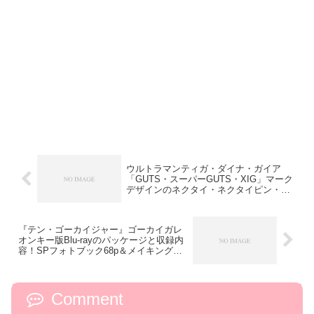
ウルトラマンティガ・ダイナ・ガイア
「GUTS・スーパーGUTS・XIG」マーク
デザインのネクタイ・ネクタイピン・ピ
ンバッジ・エコシャツなどが受注開始！
『テン・ゴーカイジャー』ゴーカイガレ
オンキー版Blu-rayのパッケージと収録内
容！SPフォトブック68p＆メイキングや
YuiTubeも
Comment