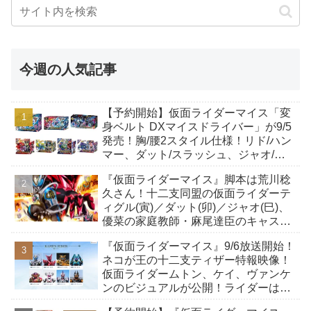
今週の人気記事
【予約開始】仮面ライダーマイス「変
身ベルト DXマイスドライバー」が9/5
発売！胸/腰2スタイル仕様！リド/ハン
マー、ダット/スラッシュ、ジャオ/バ
イト、ケイ/ショットボーンバックル
『仮面ライダーマイス』脚本は荒川稔
も！
久さん！十二支同盟の仮面ライダーテ
ィグル(寅)／ダット(卯)／ジャオ(巳)、
優菜の家庭教師・麻尾達臣のキャスト
が発表！トリガーのアキト金子隼也さ
『仮面ライダーマイス』9/6放送開始！
んも変身！
ネコが王の十二支ティザー特報映像！
仮面ライダームトン、ケイ、ヴァンケ
ンのビジュアルが公開！ライダーは子
丑寅卯辰巳午未申酉戌亥猫猫の14人⁉