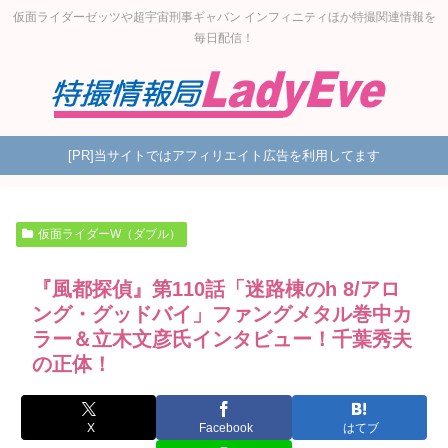
仮面ライダーゼッツや超宇宙刑事ギャバン インフィニティほか特撮関連情報を
毎日配信！
[PR]当サイトではアフィリエイト広告を利用してます
仮面ライダーW（ダブル）
『風都探偵』第110話「迷路棟のh 8/アロ
ング・グッドバイ」ファングメタル巻中カ
ラー＆立木文彦氏インタビュー！千葉秀夫
の正体！
X
Facebook
はてブ