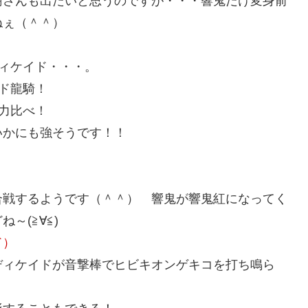
樹さんも出たいと思うのですが・・・響鬼だけ変身前
ねぇ（＾＾）
ィケイド・・・。
ド龍騎！
力比べ！
いかにも強そうです！！
合戦するようです（＾＾） 響鬼が響鬼紅になってく
～(≧∀≦)
ド）
ディケイドが音撃棒でヒビキオンゲキコを打ち鳴ら