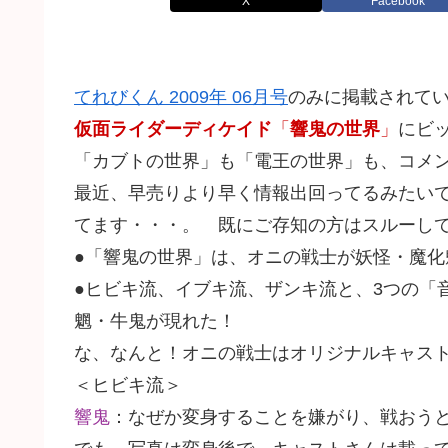
X
Facebook
てれびくん 2009年 06月号
のみに掲載されて
仮面ライダーディケイド
「
響鬼の世界
」
にビ
「カブトの世界」も「電王の世界」も、コメント
最近、早売りより早く情報出回ってるみたい
てます・・・。 既にご存知の方はスルーしてく
●「響鬼の世界」は、オニの戦士が妖怪・魔化
●ヒビキ流、イブキ流、ザンキ流と、3つの「
魍・牛鬼が現れた！
な、なんと！オニの戦士はオリジナルキャストが
＜ヒビキ流＞
響鬼
：なぜか変身することを嫌がり、戦おう