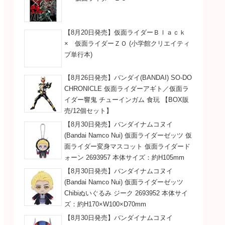
【8月20日発売】仮面ライダーＢｌａｃｋ
× 仮面ライダーＺＯ (小学館クリエイティ
ブ単行本)
【8月26日発売】バンダイ(BANDAI) SO-DO
CHRONICLE 仮面ライダーアギト／仮面ラ
イダー響鬼 チューインガム 食玩 【BOX販
売/12個セット】
【8月30日発売】バンダイナムコヌイ
(Bandai Namco Nui) 仮面ライダーゼッツ 仮
面ライダー変身マスコット 仮面ライダード
ォーン 2693957 本体サイズ：約H105mm
【8月30日発売】バンダイナムコヌイ
(Bandai Namco Nui) 仮面ライダーゼッツ
Chibiぬいぐるみ ジーク 2693952 本体サイ
ズ：約H170×W100×D70mm
【8月30日発売】バンダイナムコヌイ