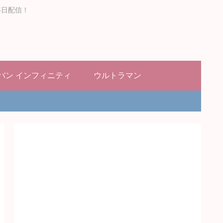
毎日配信！
バン インフィニティ
ウルトラマン