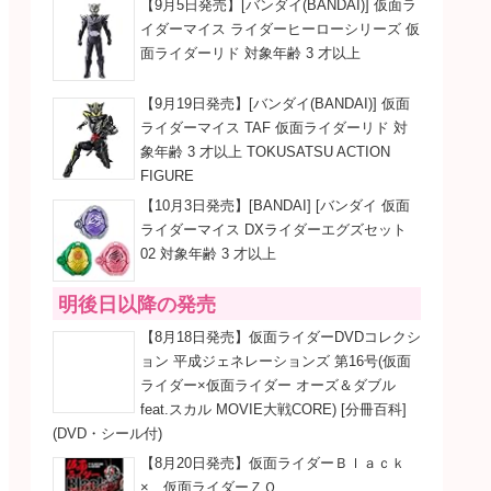
【9月5日発売】[バンダイ(BANDAI)] 仮面ラ
イダーマイス ライダーヒーローシリーズ 仮
面ライダーリド 対象年齢 3 才以上
【9月19日発売】[バンダイ(BANDAI)] 仮面
ライダーマイス TAF 仮面ライダーリド 対
象年齢 3 才以上 TOKUSATSU ACTION
FIGURE
【10月3日発売】[BANDAI] [バンダイ 仮面
ライダーマイス DXライダーエグズセット
02 対象年齢 3 才以上
明後日以降の発売
【8月18日発売】仮面ライダーDVDコレクシ
ョン 平成ジェネレーションズ 第16号(仮面
ライダー×仮面ライダー オーズ＆ダブル
feat.スカル MOVIE大戦CORE) [分冊百科]
(DVD・シール付)
【8月20日発売】仮面ライダーＢｌａｃｋ
× 仮面ライダーＺＯ