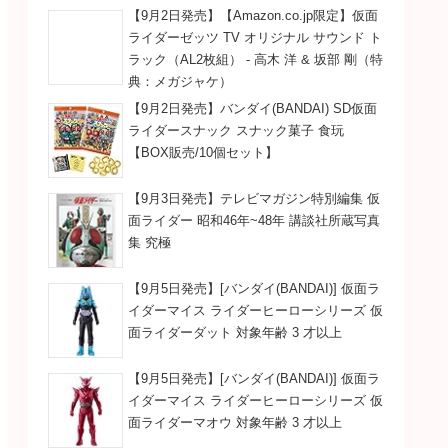
【9月2日発売】【Amazon.co.jp限定】仮面
ライダーゼッツ TV オリジナル サウンド ト
ラック（AL2枚組） - 高木 洋 & 坂部 剛（特
典：メガジャケ）
【9月2日発売】バンダイ(BANDAI) SD仮面
ライダースナック スナック菓子 食玩
【BOX販売/10個セット】
【9月3日発売】テレビマガジン特別編集 仮
面ライダー 昭和46年~48年 講談社所蔵写真
集 究極
【9月5日発売】[バンダイ(BANDAI)] 仮面ラ
イダーマイス ライダーヒーローシリーズ 仮
面ライダーダット 対象年齢 3 才以上
【9月5日発売】[バンダイ(BANDAI)] 仮面ラ
イダーマイス ライダーヒーローシリーズ 仮
面ライダーマオウ 対象年齢 3 才以上