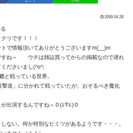
はてブ
LINE
2009.04.28
いる
ックリです！！！
で情報頂いてありがとうございますm(__)m
ですね～ ウチは雑誌買ってからの掲載なので遅れ
ださいまし(^o^;
魍と戦っている世界。
音撃道」に分かれて戦っていたが、おそるべき魔化
出演するんですね～Ｏ(≧∇≦)Ｏ
としない。何か特別なヒミツがあるようです・・・。