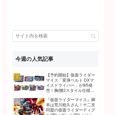
今週の人気記事
【予約開始】仮面ライダー
マイス「変身ベルト DXマ
イスドライバー」が9/5発
売！胸/腰2スタイル仕様！
リド/ハンマー、ダット/スラ
『仮面ライダーマイス』脚
ッシュ、ジャオ/バイト、ケ
本は荒川稔久さん！十二支
イ/ショットボーンバックル
同盟の仮面ライダーティグ
も！