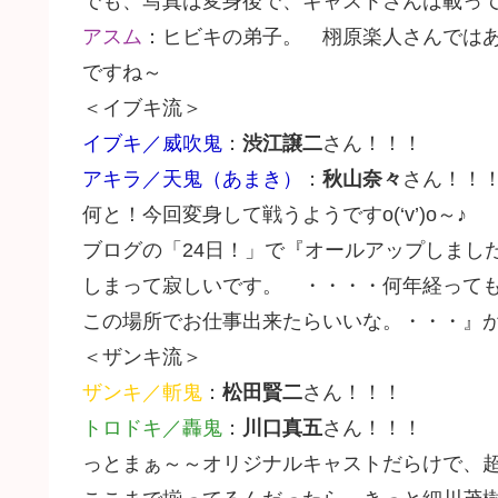
でも、写真は変身後で、キャストさんは載っ
アスム
：ヒビキの弟子。 栩原楽人さんでは
ですね～
＜イブキ流＞
イブキ／威吹鬼
：
渋江譲二
さん！！！
アキラ／天鬼（あまき）
：
秋山奈々
さん！！
何と！今回変身して戦うようですο(‘v’)ο～♪
ブログの「24日！」で『オールアップしまし
しまって寂しいです。 ・・・・何年経って
この場所でお仕事出来たらいいな。・・・』
＜ザンキ流＞
ザンキ／斬鬼
：
松田賢二
さん！！！
トロドキ／轟鬼
：
川口真五
さん！！！
っとまぁ～～オリジナルキャストだらけで、