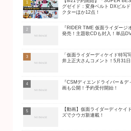
【8/21予約開始】「SUPER
グゼイド：変身ベルト DXビル
クターほか12点！
『RIDER TIME 仮面ライダージ
発売！主題歌CDも封入！単品D
「仮面ライダーディケイド特写写
井上正大さんコメント！5月31
『CSMディエンドライバー＆デ
画も公開！予約受付開始！
【動画】仮面ライダーディケイ
ズでクウガ新連載！