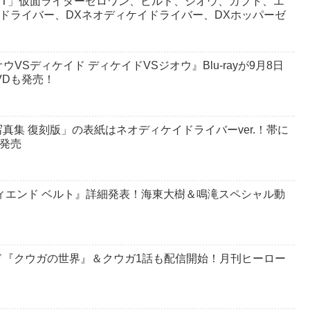
 BEST」仮面ライダーゼロワン、ビルド、ジオウ、カブト、エ
ドドライバー、DXネオディケイドライバー、DXホッパーゼ
オウVSディケイド ディケイドVSジオウ』Blu-rayが9月8日
VDも発売！
真集 復刻版」の表紙はネオディケイドライバーver.！帯に
日発売
ィエンド ベルト』詳細発表！海東大樹＆鳴滝スペシャル動
ド『クウガの世界』＆クウガ1話も配信開始！月刊ヒーロー