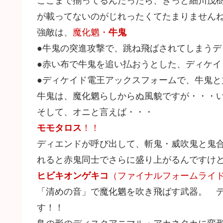
ここまで揃ってるんだったら、きっと細川茂
が載ってないのがじれったくてたまりません
強敵は、
魔化魍・
牛鬼
●牛鬼の突進攻撃で、跳ね飛ばされてしまうデ
●赤い布で牛鬼を追い払おうとした、ディケイ
●ディケイド電王アックスフォームで、牛鬼と
牛鬼は、魔化魍らしからぬ風貌ですが・・・
そして、オニと言えば・・・
モモタロス
！！
ディエンドが呼び出して、斬鬼・威吹鬼と鬼
れると赤鬼同士でさらに盛り上がるんですけどね
ヒビキオンゲキコ
（ファイナルフォームライ
「清めの音」で魔化魍を吹き飛ばす武器。 
す！！