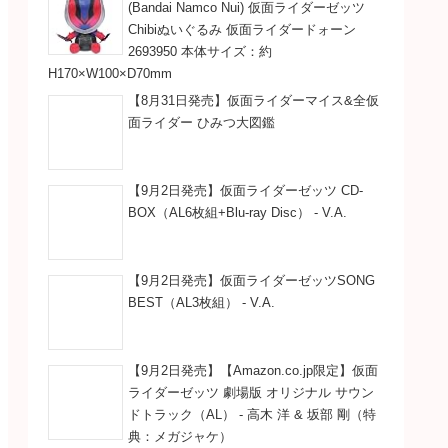
(Bandai Namco Nui) 仮面ライダーゼッツ
Chibiぬいぐるみ 仮面ライダードォーン
2693950 本体サイズ：約
H170×W100×D70mm
【8月31日発売】仮面ライダーマイス&全仮
面ライダー ひみつ大図鑑
【9月2日発売】仮面ライダーゼッツ CD-
BOX（AL6枚組+Blu-ray Disc） - V.A.
【9月2日発売】仮面ライダーゼッツSONG
BEST（AL3枚組） - V.A.
【9月2日発売】【Amazon.co.jp限定】仮面
ライダーゼッツ 劇場版 オリジナル サウン
ドトラック（AL） - 高木 洋 & 坂部 剛（特
典：メガジャケ）