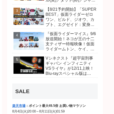
ル(寅)／ダット(卯)／ジャオ
(巳)、優菜の家庭教師・麻
【8/21予約開始】「SUPER
尾達臣のキャストが発表！
BEST」仮面ライダーゼロ
トリガーのアキト金子隼也
ワン、ビルド、ジオウ、カ
さんも変身！
ブト、エグゼイド：変身ベ
ルト DXビルドドライバ
『仮面ライダーマイス』9/6
ー、DXネオディケイドライ
放送開始！ネコが王の十二
バー、DXホッパーゼクター
支ティザー特報映像！仮面
ほか12点！
ライダームトン、ケイ、ヴ
ァンケンのビジュアルが公
Vシネクスト『超宇宙刑事
開！ライダーは子丑寅卯辰
ギャバン インフィニティ
巳午未申酉戌亥猫猫の14
VSライヤ』が12/11上映！
人⁉
Blu-rayスペシャル版は
「DXギャバリオンブレード
(エタニティver.)」「ユカイ
ダーエモルギー」ほか豪華
SALE
特典付！
楽天市場
：ポイント最大49.5倍 お買い物マラソン
8月4日(火)20:00～8月11日(火)01:59