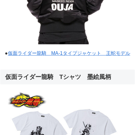
●
仮面ライダー龍騎 MA-1タイプジャケット 王蛇モデル
仮面ライダー龍騎 Tシャツ 墨絵風柄