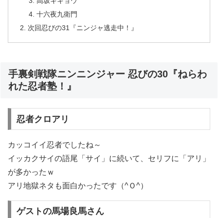
高坂キキョウ
十六夜九衛門
次回忍びの31『ニンジャ逃走中！』
手裏剣戦隊ニンニンジャー 忍びの30『ねらわ
れた忍者塾！』
忍者クロアリ
カッコイイ忍者でしたね～
イッカクサイの語尾「サイ」に続いて、セリフに「アリ」
が多かったｗ
アリ地獄ネタも面白かったです（^Ｏ^）
ゲストの馬場良馬さん