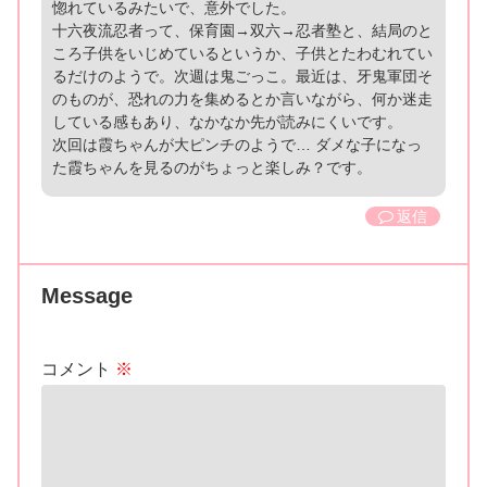
惚れているみたいで、意外でした。
十六夜流忍者って、保育園→双六→忍者塾と、結局のと
ころ子供をいじめているというか、子供とたわむれてい
るだけのようで。次週は鬼ごっこ。最近は、牙鬼軍団そ
のものが、恐れの力を集めるとか言いながら、何か迷走
している感もあり、なかなか先が読みにくいです。
次回は霞ちゃんが大ピンチのようで… ダメな子になっ
た霞ちゃんを見るのがちょっと楽しみ？です。
返信
Message
コメント
※