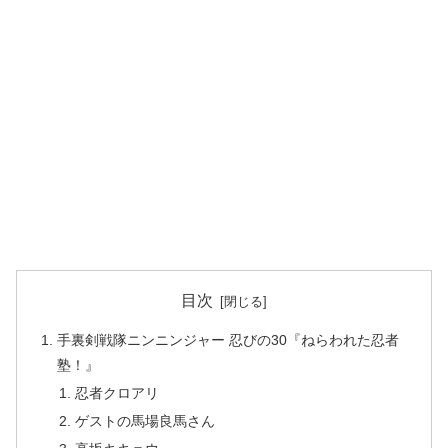
目次
手裏剣戦隊ニンニンジャー 忍びの30『ねらわれた忍者
塾！』
忍者クロアリ
ゲストの馬場良馬さん