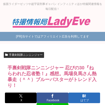
仮面ライダーゼッツや超宇宙刑事ギャバン インフィニティほか特撮関連情報を
毎日配信！
[PR]当サイトではアフィリエイト広告を利用してます
手裏剣戦隊ニンニンジャー
手裏剣戦隊ニンニンジャー 忍びの30『ね
らわれた忍者塾！』感想。馬場良馬さん熱
暴走（＾＾）ブルーバスターがトレンド入
り！
X
Facebook
はてブ