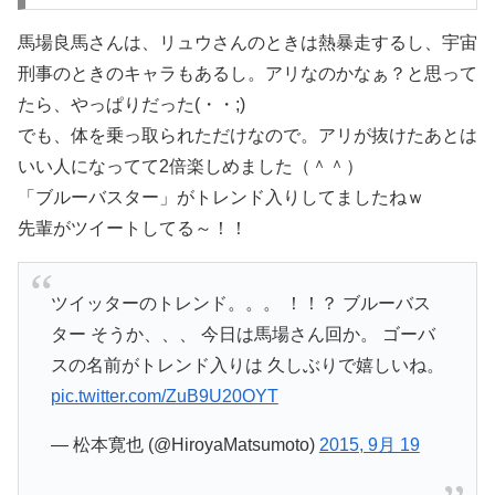
馬場良馬さんは、リュウさんのときは熱暴走するし、宇宙
刑事のときのキャラもあるし。アリなのかなぁ？と思って
たら、やっぱりだった(・・;)
でも、体を乗っ取られただけなので。アリが抜けたあとは
いい人になってて2倍楽しめました（＾＾）
「ブルーバスター」がトレンド入りしてましたねｗ
先輩がツイートしてる～！！
ツイッターのトレンド。。。 ！！？ ブルーバス
ター そうか、、、 今日は馬場さん回か。 ゴーバ
スの名前がトレンド入りは 久しぶりで嬉しいね。
pic.twitter.com/ZuB9U20OYT
— 松本寛也 (@HiroyaMatsumoto)
2015, 9月 19