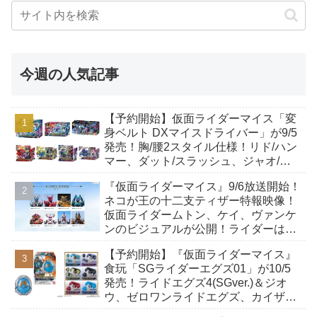
今週の人気記事
【予約開始】仮面ライダーマイス「変
身ベルト DXマイスドライバー」が9/5
発売！胸/腰2スタイル仕様！リド/ハン
マー、ダット/スラッシュ、ジャオ/バ
イト、ケイ/ショットボーンバックル
『仮面ライダーマイス』9/6放送開始！
も！
ネコが王の十二支ティザー特報映像！
仮面ライダームトン、ケイ、ヴァンケ
ンのビジュアルが公開！ライダーは子
丑寅卯辰巳午未申酉戌亥猫猫の14人⁉
【予約開始】『仮面ライダーマイス』
食玩「SGライダーエグズ01」が10/5
発売！ライドエグズ4(SGver.)＆ジオ
ウ、ゼロワンライドエグズ、カイザ、
ギャレン、ディエンドシードエグズ！