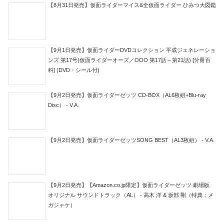
【8月31日発売】仮面ライダーマイス&全仮面ライダー ひみつ大図鑑
【9月1日発売】仮面ライダーDVDコレクション 平成ジェネレーショ
ンズ 第17号(仮面ライダーオーズ／OOO 第17話～第21話) [分冊百
科] (DVD・シール付)
【9月2日発売】仮面ライダーゼッツ CD-BOX（AL6枚組+Blu-ray
Disc） - V.A.
【9月2日発売】仮面ライダーゼッツSONG BEST（AL3枚組） - V.A.
【9月2日発売】【Amazon.co.jp限定】仮面ライダーゼッツ 劇場版
オリジナル サウンドトラック（AL） - 高木 洋 & 坂部 剛（特典：メ
ガジャケ）