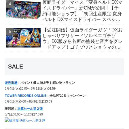
仮面ライダーマイス『変身ベルトDXマ
イスドライバー』新CMが公開！【予
約可能ショップ】「初回生産限定 変身
ベルト DXマイスドライバー スペシャ
ルなりきりセット」完売続出！
【受注開始】仮面ライダーガヴ「DXお
しゃべりブリザードソルベエゴチゾ
ウ」DX版から各所の塗装と音声をグレ
ードアップ！ゴチゾウとショウマのボ
イス、追加の劇中効果音も収録！
SALE
楽天市場
：ポイント最大49.5倍 お買い物マラソン
8月4日(火)20:00～8月11日(火)01:59
TOWER RECORDS ONLINE
：全品PT20％キャンペーン
8月6日(木)0:00～8月9日(日)23:59
駿河屋：
決算セール第２弾
8/7(金)8:00～8/12(水)7:599