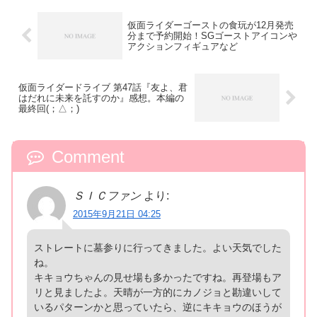
仮面ライダーゴーストの食玩が12月発売
分まで予約開始！SGゴーストアイコンや
アクションフィギュアなど
仮面ライダードライブ 第47話『友よ、君
はだれに未来を託すのか』感想。本編の
最終回(；△；)
Comment
ＳＩＣファン
より:
2015年9月21日 04:25
ストレートに墓参りに行ってきました。よい天気でした
ね。
キキョウちゃんの見せ場も多かったですね。再登場もア
リと見ましたよ。天晴が一方的にカノジョと勘違いして
いるパターンかと思っていたら、逆にキキョウのほうが