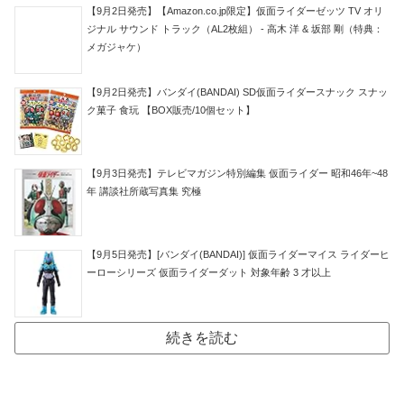
【9月2日発売】【Amazon.co.jp限定】仮面ライダーゼッツ TV オリ
ジナル サウンド トラック（AL2枚組） - 高木 洋 & 坂部 剛（特典：
メガジャケ）
【9月2日発売】バンダイ(BANDAI) SD仮面ライダースナック スナッ
ク菓子 食玩 【BOX販売/10個セット】
【9月3日発売】テレビマガジン特別編集 仮面ライダー 昭和46年~48
年 講談社所蔵写真集 究極
【9月5日発売】[バンダイ(BANDAI)] 仮面ライダーマイス ライダーヒ
ーローシリーズ 仮面ライダーダット 対象年齢 3 才以上
続きを読む