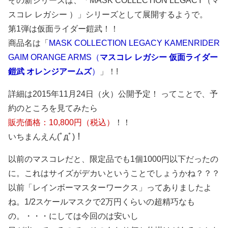
その新シリーズは、「MASK COLLECTION LEGACY（マ
スコレ レガシー ）」シリーズとして展開するようで。
第1弾は仮面ライダー鎧武！！
商品名は「
MASK COLLECTION LEGACY KAMENRIDER
GAIM ORANGE ARMS（
マスコレ レガシー 仮面ライダー
鎧武 オレンジアームズ
）
」！!
詳細は2015年11月24日（火）公開予定！ ってことで、予
約のところを見てみたら
販売価格：10,800円（税込）
！！
いちまんえん(ﾟдﾟ)！
以前のマスコレだと、限定品でも1個1000円以下だったの
に。これはサイズがデカいということでしょうかね？？？
以前「レインボーマスターワークス」ってありましたよ
ね。1/2スケールマスクで2万円くらいの超精巧なも
の。・・・にしては今回のは安いし