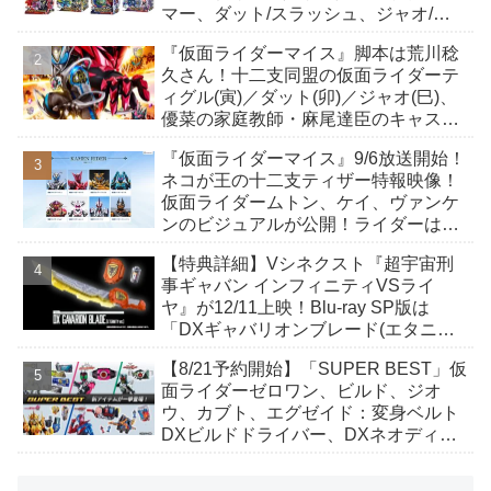
マー、ダット/スラッシュ、ジャオ/バ
イト、ケイ/ショットボーンバックル
『仮面ライダーマイス』脚本は荒川稔
も！
久さん！十二支同盟の仮面ライダーテ
ィグル(寅)／ダット(卯)／ジャオ(巳)、
優菜の家庭教師・麻尾達臣のキャスト
が発表！トリガーのアキト金子隼也さ
『仮面ライダーマイス』9/6放送開始！
んも変身！
ネコが王の十二支ティザー特報映像！
仮面ライダームトン、ケイ、ヴァンケ
ンのビジュアルが公開！ライダーは子
丑寅卯辰巳午未申酉戌亥猫猫の14人⁉
【特典詳細】Vシネクスト『超宇宙刑
事ギャバン インフィニティVSライ
ヤ』が12/11上映！Blu-ray SP版は
「DXギャバリオンブレード(エタニテ
ィver.)」「ユカイダーエモルギー」ほ
【8/21予約開始】「SUPER BEST」仮
か豪華特典付き！
面ライダーゼロワン、ビルド、ジオ
ウ、カブト、エグゼイド：変身ベルト
DXビルドドライバー、DXネオディケ
イドライバー、DXホッパーゼクターほ
か12点！