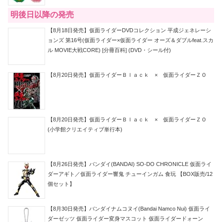
明後日以降の発売
【8月18日発売】仮面ライダーDVDコレクション 平成ジェネレーシ
ョンズ 第16号(仮面ライダー×仮面ライダー オーズ＆ダブルfeat.スカ
ル MOVIE大戦CORE) [分冊百科] (DVD・シール付)
【8月20日発売】仮面ライダーＢｌａｃｋ × 仮面ライダーＺＯ
【8月20日発売】仮面ライダーＢｌａｃｋ × 仮面ライダーＺＯ
(小学館クリエイティブ単行本)
【8月26日発売】バンダイ(BANDAI) SO-DO CHRONICLE 仮面ライ
ダーアギト／仮面ライダー響鬼 チューインガム 食玩 【BOX販売/12
個セット】
【8月30日発売】バンダイナムコヌイ(Bandai Namco Nui) 仮面ライ
ダーゼッツ 仮面ライダー変身マスコット 仮面ライダードォーン