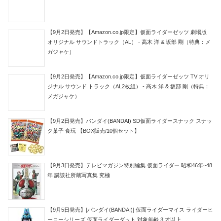
【9月2日発売】【Amazon.co.jp限定】仮面ライダーゼッツ 劇場版
オリジナル サウンドトラック（AL） - 高木 洋 & 坂部 剛（特典：メ
ガジャケ）
【9月2日発売】【Amazon.co.jp限定】仮面ライダーゼッツ TV オリ
ジナル サウンド トラック（AL2枚組） - 高木 洋 & 坂部 剛（特典：
メガジャケ）
【9月2日発売】バンダイ(BANDAI) SD仮面ライダースナック スナッ
ク菓子 食玩 【BOX販売/10個セット】
【9月3日発売】テレビマガジン特別編集 仮面ライダー 昭和46年~48
年 講談社所蔵写真集 究極
【9月5日発売】[バンダイ(BANDAI)] 仮面ライダーマイス ライダーヒ
ーローシリーズ 仮面ライダーダット 対象年齢 3 才以上