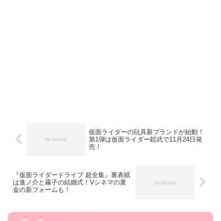
仮面ライダーの玩具新ブランドが始動！
第1弾は仮面ライダー鎧武で11月24日発
売！
『仮面ライダードライブ 超全集』裏表紙
は進ノ介と霧子の結婚式！Vシネマの黄
金の新フォームも！