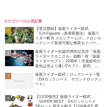
カテゴリーの人気記事
【受注開始】仮面ライダー鎧武
「S.H.Figuarts（真骨彫製法） 仮面ラ
イダー斬月 メロンアームズ」メロンロ
ックシード装填可能な無双セイバー、
メロンディフェンダーが付属！アーム
仮面ライダー生誕55周年記念作『仮面
ズチェンジも！
ライダークロニクル』始動！祝『仮面
ライダーカブト』20周年！天道総司の
進化は光より速い⁉カブト、鎧武、ビ
ルドも⁉応援動画で新作映画化期待！
仮面ライダー鎧武｜ロックシード一覧
（DXロックシード、サウンドロックシ
ード）
【12/20発売】仮面ライダー鎧武
「SUPER BEST」DXロックシード
SPセット 龍玄＆斬月【12/6発売】変