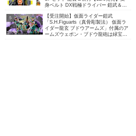
身ベルト DX戦極ドライバー 鎧武＆バ
ロン、DXカチドキロックシード、DX
【受注開始】仮面ライダー鎧武
極ロックシード！
「S.H.Figuarts（真骨彫製法） 仮面ラ
イダー龍玄 ブドウアームズ」付属のア
ームズウェポン・ブドウ龍砲は緑宝撃
鉄のスライド機構を搭載！