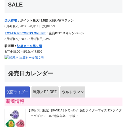
SALE
楽天市場
：ポイント最大49.5倍 お買い物マラソン
8月4日(火)20:00～8月11日(火)01:59
TOWER RECORDS ONLINE
：全品PT20％キャンペーン
8月6日(木)0:00～8月9日(日)23:59
駿河屋：
決算セール第２弾
8/7(金)8:00～8/12(水)7:599
発売日カレンダー
仮面ライダー
戦隊／PJ.RED
ウルトラマン
新着情報
【10月3日発売】[BANDAI] [バンダイ 仮面ライダーマイス DXライダ
ーエグズセット02 対象年齢 3 才以上