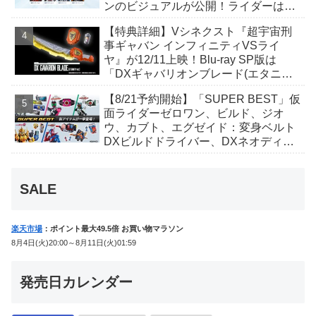
ンのビジュアルが公開！ライダーは子
丑寅卯辰巳午未申酉戌亥猫猫の14人⁉
【特典詳細】Vシネクスト『超宇宙刑
事ギャバン インフィニティVSライ
ヤ』が12/11上映！Blu-ray SP版は
「DXギャバリオンブレード(エタニテ
ィver.)」「ユカイダーエモルギー」ほ
【8/21予約開始】「SUPER BEST」仮
か豪華特典付き！
面ライダーゼロワン、ビルド、ジオ
ウ、カブト、エグゼイド：変身ベルト
DXビルドドライバー、DXネオディケ
イドライバー、DXホッパーゼクターほ
か12点！
SALE
楽天市場
：ポイント最大49.5倍 お買い物マラソン
8月4日(火)20:00～8月11日(火)01:59
発売日カレンダー