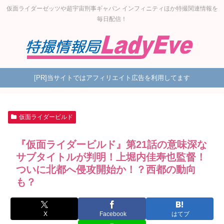
仮面ライダーゼッツや超宇宙刑事ギャバン インフィニティほか特撮関連情報を
毎日配信！
[PR]当サイトではアフィリエイト広告を利用してます
仮面ライダービルド
『仮面ライダービルド』第21話の意味深な
サブタイトルが判明！上堀内佳寿也監督！
ついに北都へ侵攻開始か！？西都の動向
も？
X
Facebook
はてブ