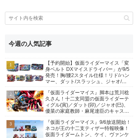
今週の人気記事
【予約開始】仮面ライダーマイス「変
身ベルト DXマイスドライバー」が9/5
発売！胸/腰2スタイル仕様！リド/ハン
マー、ダット/スラッシュ、ジャオ/バ
イト、ケイ/ショットボーンバックル
『仮面ライダーマイス』脚本は荒川稔
も！
久さん！十二支同盟の仮面ライダーテ
ィグル(寅)／ダット(卯)／ジャオ(巳)、
優菜の家庭教師・麻尾達臣のキャスト
が発表！トリガーのアキト金子隼也さ
『仮面ライダーマイス』9/6放送開始！
んも変身！
ネコが王の十二支ティザー特報映像！
仮面ライダームトン、ケイ、ヴァンケ