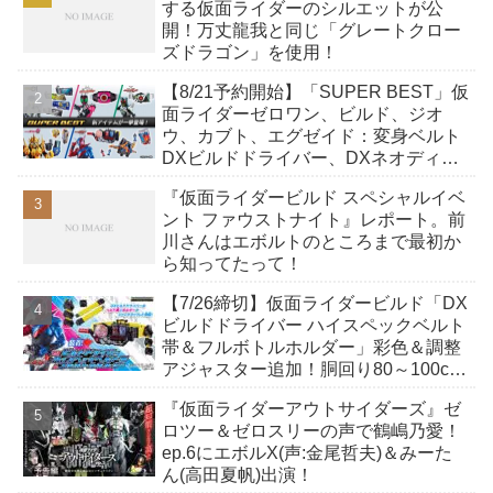
する仮面ライダーのシルエットが公
開！万丈龍我と同じ「グレートクロー
ズドラゴン」を使用！
【8/21予約開始】「SUPER BEST」仮
面ライダーゼロワン、ビルド、ジオ
ウ、カブト、エグゼイド：変身ベルト
DXビルドドライバー、DXネオディケ
イドライバー、DXホッパーゼクターほ
『仮面ライダービルド スペシャルイベ
か12点！
ント ファウストナイト』レポート。前
川さんはエボルトのところまで最初か
ら知ってたって！
【7/26締切】仮面ライダービルド「DX
ビルドドライバー ハイスペックベルト
帯＆フルボトルホルダー」彩色＆調整
アジャスター追加！胴回り80～100cm
まで装着可能
『仮面ライダーアウトサイダーズ』ゼ
ロツー＆ゼロスリーの声で鶴嶋乃愛！
ep.6にエボルX(声:金尾哲夫)＆みーた
ん(高田夏帆)出演！