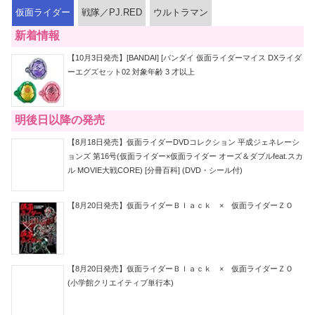
仮面ライダー
戦隊／PJ.RED
ウルトラマン
新着情報
【10月3日発売】[BANDAI] [バンダイ 仮面ライダーマイス DXライダ
ーエグズセット02 対象年齢 3 才以上
明後日以降の発売
【8月18日発売】仮面ライダーDVDコレクション 平成ジェネレーシ
ョンズ 第16号(仮面ライダー×仮面ライダー オーズ＆ダブルfeat.スカ
ル MOVIE大戦CORE) [分冊百科] (DVD・シール付)
【8月20日発売】仮面ライダーＢｌａｃｋ × 仮面ライダーＺＯ
【8月20日発売】仮面ライダーＢｌａｃｋ × 仮面ライダーＺＯ
(小学館クリエイティブ単行本)