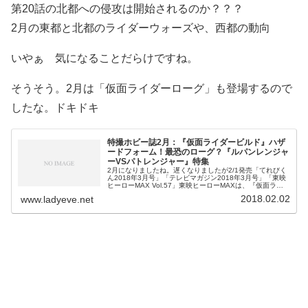
第20話の北都への侵攻は開始されるのか？？？
2月の東都と北都のライダーウォーズや、西都の動向
いやぁ 気になることだらけですね。
そうそう。2月は「仮面ライダーローグ」も登場するので
したな。ドキドキ
特撮ホビー誌2月：『仮面ライダービルド』ハザ
ードフォーム！最恐のローグ？『ルパンレンジャ
ーVSパトレンジャー』特集
2月になりましたね。遅くなりましたが2/1発売「てれびく
ん2018年3月号」「テレビマガジン2018年3月号」「東映
ヒーローMAX Vol.57」東映ヒーローMAXは、『仮面ライ
ダービルド』からは北都の4人が武田航平さんインタビュ
2018.02.02
www.ladyeve.net
ー、三羽ガ