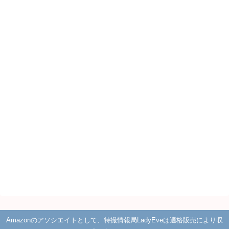
Amazonのアソシエイトとして、特撮情報局LadyEveは適格販売により収