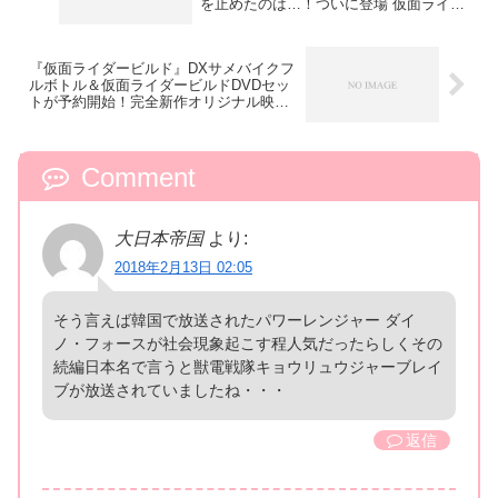
を止めたのは…！ついに登場 仮面ライダ
ーローグ
『仮面ライダービルド』DXサメバイクフ
ルボトル＆仮面ライダービルドDVDセッ
トが予約開始！完全新作オリジナル映像
を収録
Comment
大日本帝国
より:
2018年2月13日 02:05
そう言えば韓国で放送されたパワーレンジャー ダイ
ノ・フォースが社会現象起こす程人気だったらしくその
続編日本名で言うと獣電戦隊キョウリュウジャーブレイ
ブが放送されていましたね・・・
返信