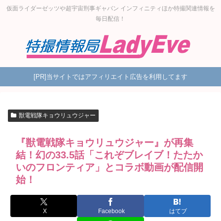
仮面ライダーゼッツや超宇宙刑事ギャバン インフィニティほか特撮関連情報を
毎日配信！
[PR]当サイトではアフィリエイト広告を利用してます
獣電戦隊キョウリュウジャー
『獣電戦隊キョウリュウジャー』が再集
結！幻の33.5話「これぞブレイブ！たたか
いのフロンティア」とコラボ動画が配信開
始！
X
Facebook
はてブ