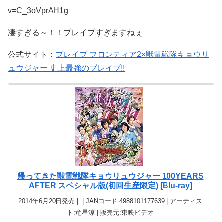
v=C_3oVprAH1g
凄すぎる～！！ブレイブすぎますねぇ
公式サイト：
ブレイブ フロンティア2×獣電戦隊キョウリ
ュウジャー 史上最強のブレイブ!!
帰ってきた獣電戦隊キョウリュウジャー 100YEARS
AFTER スペシャル版(初回生産限定) [Blu-ray]
2014年6月20日発売 | | JANコード:4988101177639 | アーティス
ト:竜星涼 | 販売元:東映ビデオ