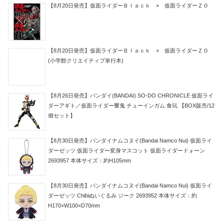
【8月20日発売】仮面ライダーＢｌａｃｋ × 仮面ライダーＺＯ
【8月20日発売】仮面ライダーＢｌａｃｋ × 仮面ライダーＺＯ
(小学館クリエイティブ単行本)
【8月26日発売】バンダイ(BANDAI) SO-DO CHRONICLE 仮面ライ
ダーアギト／仮面ライダー響鬼 チューインガム 食玩 【BOX販売/12
個セット】
【8月30日発売】バンダイナムコヌイ(Bandai Namco Nui) 仮面ライ
ダーゼッツ 仮面ライダー変身マスコット 仮面ライダードォーン
2693957 本体サイズ：約H105mm
【8月30日発売】バンダイナムコヌイ(Bandai Namco Nui) 仮面ライ
ダーゼッツ Chibiぬいぐるみ ジーク 2693952 本体サイズ：約
H170×W100×D70mm