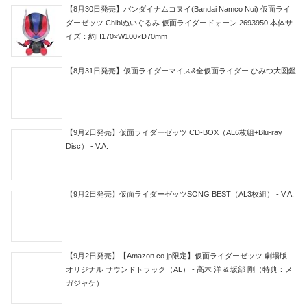
【8月30日発売】バンダイナムコヌイ(Bandai Namco Nui) 仮面ライ
ダーゼッツ Chibiぬいぐるみ 仮面ライダードォーン 2693950 本体サ
イズ：約H170×W100×D70mm
【8月31日発売】仮面ライダーマイス&全仮面ライダー ひみつ大図鑑
【9月2日発売】仮面ライダーゼッツ CD-BOX（AL6枚組+Blu-ray
Disc） - V.A.
【9月2日発売】仮面ライダーゼッツSONG BEST（AL3枚組） - V.A.
【9月2日発売】【Amazon.co.jp限定】仮面ライダーゼッツ 劇場版
オリジナル サウンドトラック（AL） - 高木 洋 & 坂部 剛（特典：メ
ガジャケ）