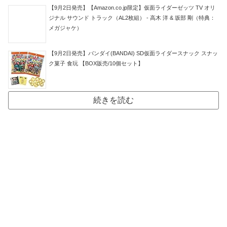
【9月2日発売】【Amazon.co.jp限定】仮面ライダーゼッツ TV オリ
ジナル サウンド トラック（AL2枚組） - 高木 洋 & 坂部 剛（特典：
メガジャケ）
【9月2日発売】バンダイ(BANDAI) SD仮面ライダースナック スナッ
ク菓子 食玩 【BOX販売/10個セット】
続きを読む