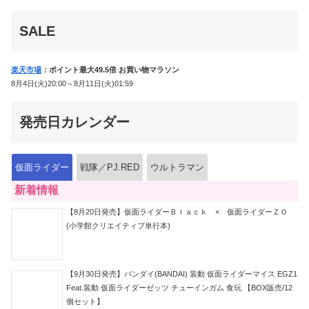
音声が！
SALE
楽天市場
：ポイント最大49.5倍 お買い物マラソン
8月4日(火)20:00～8月11日(火)01:59
発売日カレンダー
仮面ライダー
戦隊／PJ.RED
ウルトラマン
新着情報
【8月20日発売】仮面ライダーＢｌａｃｋ × 仮面ライダーＺＯ
(小学館クリエイティブ単行本)
【9月30日発売】バンダイ(BANDAI) 装動 仮面ライダーマイス EGZ1
Feat.装動 仮面ライダーゼッツ チューインガム 食玩 【BOX販売/12
個セット】