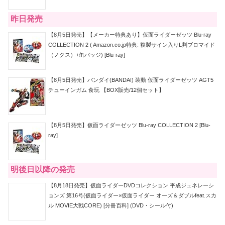
昨日発売
【8月5日発売】【メーカー特典あり】仮面ライダーゼッツ Blu-ray
COLLECTION 2 ( Amazon.co.jp特典: 複製サイン入りL判ブロマイド
（ノクス）+缶バッジ) [Blu-ray]
【8月5日発売】バンダイ(BANDAI) 装動 仮面ライダーゼッツ AGT5
チューインガム 食玩 【BOX販売/12個セット】
【8月5日発売】仮面ライダーゼッツ Blu-ray COLLECTION 2 [Blu-
ray]
明後日以降の発売
【8月18日発売】仮面ライダーDVDコレクション 平成ジェネレーシ
ョンズ 第16号(仮面ライダー×仮面ライダー オーズ＆ダブルfeat.スカ
ル MOVIE大戦CORE) [分冊百科] (DVD・シール付)