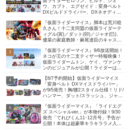
面ライダーゼロワン、ビルド、ジオ
ウ、カブト、エグゼイド：変身ベルト
DXビルドドライバー、DXネオディケ
イドライバー、DXホッパーゼクターほ
『仮面ライダーマイス』脚本は荒川稔
か12点！
久さん！十二支同盟の仮面ライダーテ
ィグル(寅)／ダット(卯)／ジャオ(巳)、
優菜の家庭教師・麻尾達臣のキャスト
が発表！トリガーのアキト金子隼也さ
『仮面ライダーマイス』9/6放送開始！
んも変身！
ネコが王の十二支ティザー特報映像！
仮面ライダームトン、ケイ、ヴァンケ
ンのビジュアルが公開！ライダーは子
丑寅卯辰巳午未申酉戌亥猫猫の14人⁉
【8/7予約開始】仮面ライダーマイス
「変身ベルト DXマイスドライバー」
が9/5発売！胸/腰2スタイル仕様！リド/
ハンマー、ダット/スラッシュ、ジャ
オ/バイト、ケイ/ショットボーンバッ
『仮面ライダーマイス』「ライドエグ
クルも！
ズ スペシャルver.」が本物付録！9/30
発売「てれびくん11･12月号」予告が
公開！本体は超豪華キラキララメ入
り！変身ベルトにセットすれば特別な