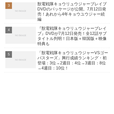
獣電戦隊キョウリュウジャーブレイブ
ストリーほか
DVDのパッケージが公開。7月12日発
売！あれから4年キョウユウジャー続
編
『獣電戦隊キョウリュウジャーブレイ
ブ』DVDが7月12日発売！全12話サブ
タイトル判明！日本版＋韓国版＋映像
特典も
「獣電戦隊キョウリュウジャーVSゴー
バスターズ」興行成績ランキング・初
登場：3位→2週目：4位→3週目：8位
→4週目：10位！