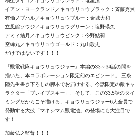
桐生ダイゴ／キョウリュウレッド：竜星涼
イアン・ヨークランド／キョウリュウブラック：斉藤秀翼
有働ノブハル／キョウリュウブルー：金城大和
立風館ソウジ／キョウリュウグリーン：塩野瑛久
アミィ結月／キョウリュウピンク：今野鮎莉
空蝉丸／キョウリュウゴールド：丸山敦史
だけではないです！！！
『獣電戦隊キョウリュウジャー』本編の33～34話の間を
描いた、本コラボレーション限定幻のエピソード。 三条
陸先生書き下ろしの脚本でお届けする、今話限定の敵キャ
ラクター「ブレイブスキー」、そして、この33.5話のタイ
ミングだからこそ描ける、キョウリュウジャー6人全員で
発動する大技「マキシマム獣電池」の登場にも大注目で
す！
加藤弘之監督！！！