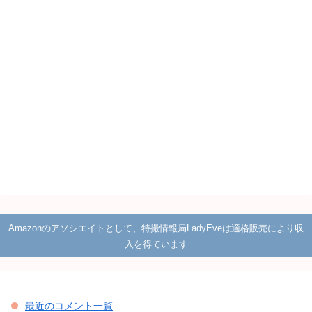
Amazonのアソシエイトとして、特撮情報局LadyEveは適格販売により収
入を得ています
最近のコメント一覧