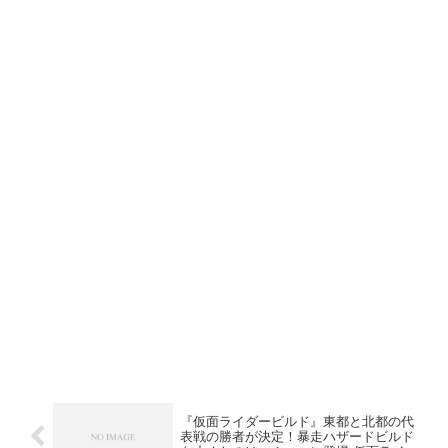
『仮面ライダービルド』東都と北都の代
表戦の勝者が決定！暴走ハザードビルド