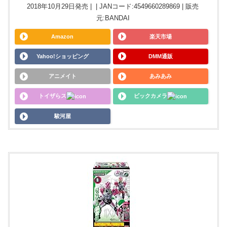
2018年10月29日発売 | | JANコード:4549660289869 | 販売
元:BANDAI
Amazon
楽天市場
Yahoo!ショッピング
DMM通販
アニメイト
あみあみ
トイザらス
ビックカメラ
駿河屋