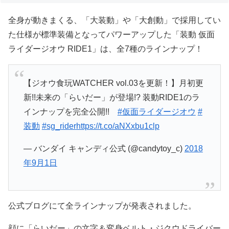
全身が動きまくる、「大装動」や「大創動」で採用してい
た仕様が標準装備となってパワーアップした「装動 仮面
ライダージオウ RIDE1」は、全7種のラインナップ！
【ジオウ食玩WATCHER vol.03を更新！】月初更
新!!未来の「らいだー」が登場!? 装動RIDE1のラ
インナップを完全公開!!
#仮面ライダージオウ
#
装動
#sg_rider
https://t.co/aNXxbu1clp
— バンダイ キャンディ公式 (@candytoy_c)
2018
年9月1日
公式ブログにて全ラインナップが発表されました。
顔に「らいだー」の文字＆変身ベルト・ジクウドライバー