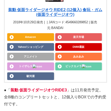
装動 仮面ライダージオウ RIDE2 (12個入) 食玩・ガム
(仮面ライダージオウ)
2018年10月29日発売 | | JANコード:4549660289852 | 販売
元:BANDAI
Amazon
楽天市場
Yahoo!ショッピング
DMM通販
アニメイト
あみあみ
トイザらス
ビックカメラ
駿河屋
●「
装動 仮面ライダージオウRIDE3
」は11月発売予定。
全8種のコンプリートセットと、12個入りBOXでの予約受
付です。