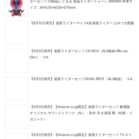
ダーゼッツ Chibiぬいぐるみ 仮面ライダードォーン 2693950 本体サ
イズ：約H170×W100×D70mm
【8月31日発売】仮面ライダーマイス&全仮面ライダー ひみつ大図鑑
【9月2日発売】仮面ライダーゼッツ CD-BOX（AL6枚組+Blu-ray
Disc） - V.A.
【9月2日発売】仮面ライダーゼッツSONG BEST（AL3枚組） - V.A.
【9月2日発売】【Amazon.co.jp限定】仮面ライダーゼッツ 劇場版
オリジナル サウンドトラック（AL） - 高木 洋 & 坂部 剛（特典：メ
ガジャケ）
【9月2日発売】【Amazon.co.jp限定】仮面ライダーゼッツ TV オリ