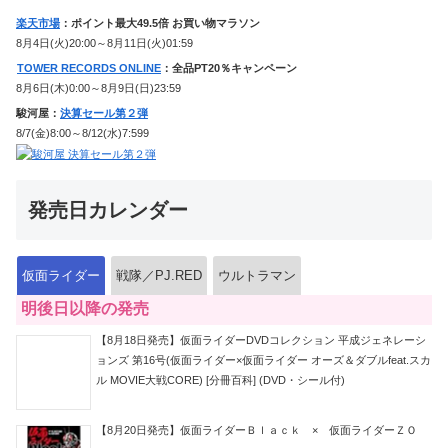
楽天市場
：ポイント最大49.5倍 お買い物マラソン
8月4日(火)20:00～8月11日(火)01:59
TOWER RECORDS ONLINE
：全品PT20％キャンペーン
8月6日(木)0:00～8月9日(日)23:59
駿河屋：
決算セール第２弾
8/7(金)8:00～8/12(水)7:599
発売日カレンダー
仮面ライダー
戦隊／PJ.RED
ウルトラマン
明後日以降の発売
【8月18日発売】仮面ライダーDVDコレクション 平成ジェネレーシ
ョンズ 第16号(仮面ライダー×仮面ライダー オーズ＆ダブルfeat.スカ
ル MOVIE大戦CORE) [分冊百科] (DVD・シール付)
【8月20日発売】仮面ライダーＢｌａｃｋ × 仮面ライダーＺＯ