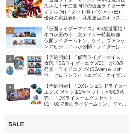
も！
久さん！十二支同盟の仮面ライダーテ
ィグル(寅)／ダット(卯)／ジャオ(巳)、
優菜の家庭教師・麻尾達臣のキャスト
が発表！トリガーのアキト金子隼也さ
『仮面ライダーマイス』9/6放送開始！
んも変身！
ネコが王の十二支ティザー特報映像！
仮面ライダームトン、ケイ、ヴァンケ
ンのビジュアルが公開！ライダーは子
丑寅卯辰巳午未申酉戌亥猫猫の14人⁉
【予約開始】『仮面ライダーマイス』
食玩「SGライダーエグズ01」が10/5
発売！ライドエグズ4(SGver.)＆ジオ
ウ、ゼロワンライドエグズ、カイザ、
ギャレン、ディエンドシードエグズ！
【予約開始】「DXレジェンドライダー
エグズ ゼッツ＆1号セット」が8/29発
売！「DXライダーエグズセット」
01・02で仮面ライダームトン、ヴァン
ケンに変身！マイスもフォームチェン
ジ！
SALE