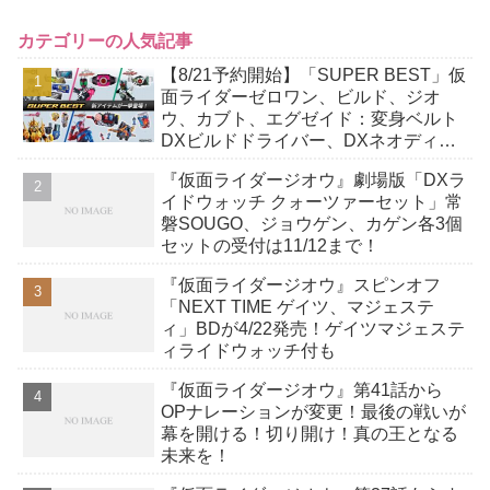
カテゴリーの人気記事
【8/21予約開始】「SUPER BEST」仮
面ライダーゼロワン、ビルド、ジオ
ウ、カブト、エグゼイド：変身ベルト
DXビルドドライバー、DXネオディケ
イドライバー、DXホッパーゼクターほ
『仮面ライダージオウ』劇場版「DXラ
か12点！
イドウォッチ クォーツァーセット」常
磐SOUGO、ジョウゲン、カゲン各3個
セットの受付は11/12まで！
『仮面ライダージオウ』スピンオフ
「NEXT TIME ゲイツ、マジェステ
ィ」BDが4/22発売！ゲイツマジェステ
ィライドウォッチ付も
『仮面ライダージオウ』第41話から
OPナレーションが変更！最後の戦いが
幕を開ける！切り開け！真の王となる
未来を！