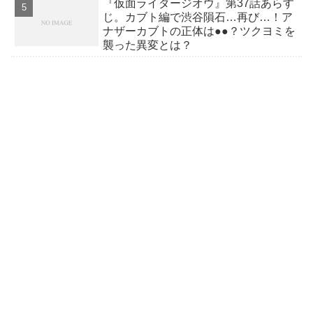
『仮面ライダージオウ』第37話あらす
じ。カブト編で渋谷隕石…再び…！ア
ナザーカブトの正体は●●？ツクヨミを
襲った異変とは？