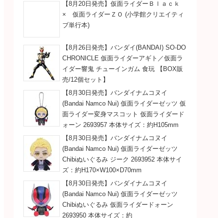
【8月20日発売】仮面ライダーＢｌａｃｋ
× 仮面ライダーＺＯ (小学館クリエイティ
ブ単行本)
【8月26日発売】バンダイ(BANDAI) SO-DO
CHRONICLE 仮面ライダーアギト／仮面ラ
イダー響鬼 チューインガム 食玩 【BOX販
売/12個セット】
【8月30日発売】バンダイナムコヌイ
(Bandai Namco Nui) 仮面ライダーゼッツ 仮
面ライダー変身マスコット 仮面ライダード
ォーン 2693957 本体サイズ：約H105mm
【8月30日発売】バンダイナムコヌイ
(Bandai Namco Nui) 仮面ライダーゼッツ
Chibiぬいぐるみ ジーク 2693952 本体サイ
ズ：約H170×W100×D70mm
【8月30日発売】バンダイナムコヌイ
(Bandai Namco Nui) 仮面ライダーゼッツ
Chibiぬいぐるみ 仮面ライダードォーン
2693950 本体サイズ：約