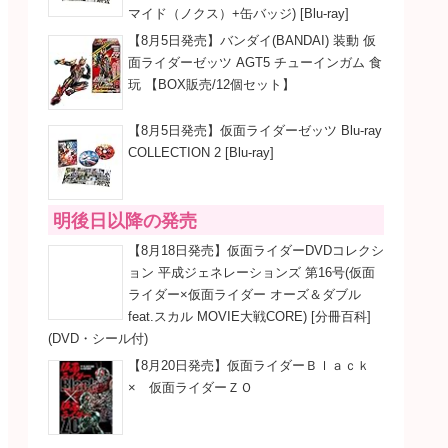
マイド（ノクス）+缶バッジ) [Blu-ray]
【8月5日発売】バンダイ(BANDAI) 装動 仮
面ライダーゼッツ AGT5 チューインガム 食
玩 【BOX販売/12個セット】
【8月5日発売】仮面ライダーゼッツ Blu-ray
COLLECTION 2 [Blu-ray]
明後日以降の発売
【8月18日発売】仮面ライダーDVDコレクシ
ョン 平成ジェネレーションズ 第16号(仮面
ライダー×仮面ライダー オーズ＆ダブル
feat.スカル MOVIE大戦CORE) [分冊百科]
(DVD・シール付)
【8月20日発売】仮面ライダーＢｌａｃｋ
× 仮面ライダーＺＯ