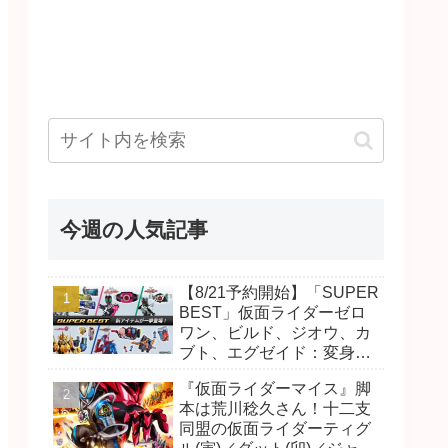
今週の人気記事
【8/21予約開始】「SUPER
BEST」仮面ライダーゼロ
ワン、ビルド、ジオウ、カ
ブト、エグゼイド：変身ベ
ルト DXビルドドライバ
『仮面ライダーマイス』脚
ー、DXネオディケイドライ
本は荒川稔久さん！十二支
バー、DXホッパーゼクター
同盟の仮面ライダーティグ
ほか12点！