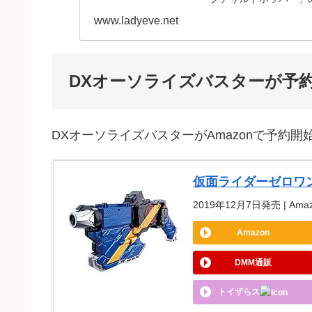
が公開されました。「
www.ladyeve.net
ゼロワン シャイニ
DXオーソライズバスターが予
DXオーソライズバスターがAmazonで予約開
仮面ライダーゼロワン
2019年12月7日発売 | Amaz
Amazon
DMM通販
トイザらス