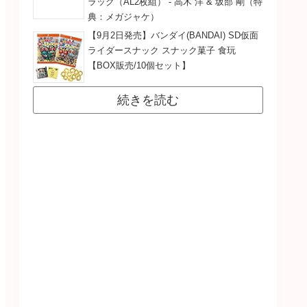
ラック（AL2枚組） - 高木 洋 & 坂部 剛（特
典：メガジャケ）
【9月2日発売】バンダイ(BANDAI) SD仮面
ライダースナック スナック菓子 食玩
【BOX販売/10個セット】
続きを読む