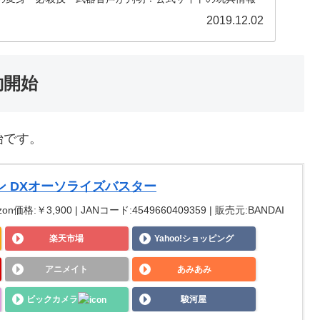
仮面ライダーバルカン アサルトウルフ」と「仮面ライダー
2019.12.02
約開始
始です。
 DXオーソライズバスター
on価格:￥3,900 | JANコード:4549660409359 | 販売元:BANDAI
楽天市場
Yahoo!ショッピング
アニメイト
あみあみ
ビックカメラ
駿河屋