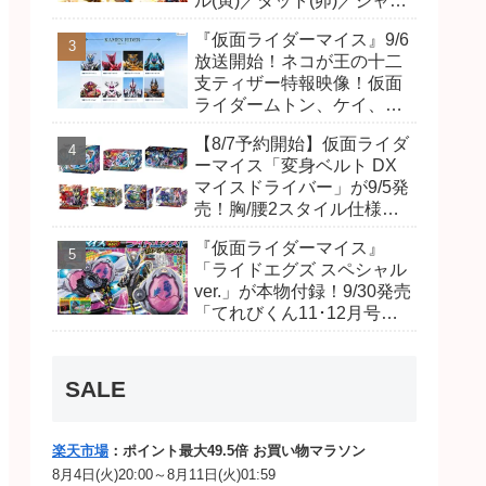
ル(寅)／ダット(卯)／ジャオ
(巳)、優菜の家庭教師・麻
『仮面ライダーマイス』9/6
尾達臣のキャストが発表！
放送開始！ネコが王の十二
トリガーのアキト金子隼也
支ティザー特報映像！仮面
さんも変身！
ライダームトン、ケイ、ヴ
ァンケンのビジュアルが公
【8/7予約開始】仮面ライダ
開！ライダーは子丑寅卯辰
ーマイス「変身ベルト DX
巳午未申酉戌亥猫猫の14
マイスドライバー」が9/5発
人⁉
売！胸/腰2スタイル仕様！
リド/ハンマー、ダット/スラ
『仮面ライダーマイス』
ッシュ、ジャオ/バイト、ケ
「ライドエグズ スペシャル
イ/ショットボーンバックル
ver.」が本物付録！9/30発売
も！
「てれびくん11･12月号」
予告が公開！本体は超豪華
キラキララメ入り！変身ベ
ルトにセットすれば特別な
SALE
音声が！
楽天市場
：ポイント最大49.5倍 お買い物マラソン
8月4日(火)20:00～8月11日(火)01:59