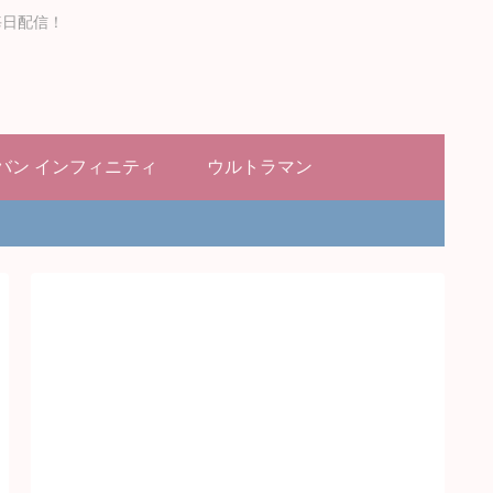
毎日配信！
バン インフィニティ
ウルトラマン