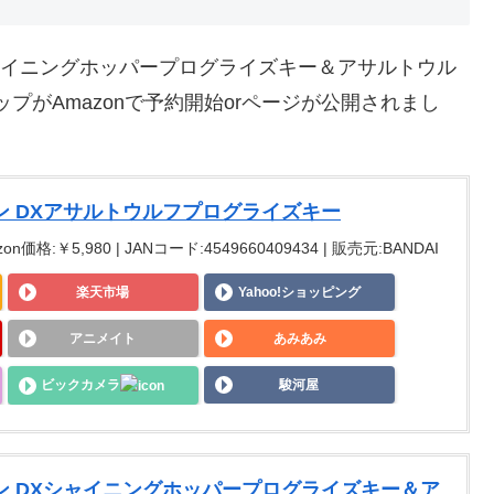
ャイニングホッパープログライズキー＆アサルトウル
プがAmazonで予約開始orページが公開されまし
ン DXアサルトウルフプログライズキー
on価格:￥5,980 | JANコード:4549660409434 | 販売元:BANDAI
楽天市場
Yahoo!ショッピング
アニメイト
あみあみ
ビックカメラ
駿河屋
ン DXシャイニングホッパープログライズキー＆ア