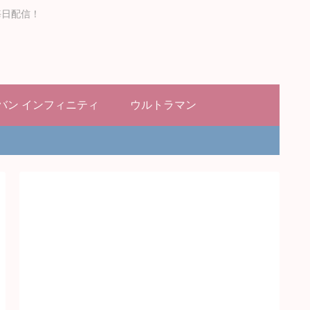
毎日配信！
バン インフィニティ
ウルトラマン