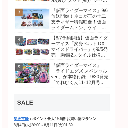
ル(寅)／ダット(卯)／ジャオ
(巳)、優菜の家庭教師・麻
『仮面ライダーマイス』9/6
尾達臣のキャストが発表！
放送開始！ネコが王の十二
トリガーのアキト金子隼也
支ティザー特報映像！仮面
さんも変身！
ライダームトン、ケイ、ヴ
ァンケンのビジュアルが公
【8/7予約開始】仮面ライダ
開！ライダーは子丑寅卯辰
ーマイス「変身ベルト DX
巳午未申酉戌亥猫猫の14
マイスドライバー」が9/5発
人⁉
売！胸/腰2スタイル仕様！
リド/ハンマー、ダット/スラ
『仮面ライダーマイス』
ッシュ、ジャオ/バイト、ケ
「ライドエグズ スペシャル
イ/ショットボーンバックル
ver.」が本物付録！9/30発売
も！
「てれびくん11･12月号」
予告が公開！本体は超豪華
キラキララメ入り！変身ベ
ルトにセットすれば特別な
SALE
音声が！
楽天市場
：ポイント最大49.5倍 お買い物マラソン
8月4日(火)20:00～8月11日(火)01:59