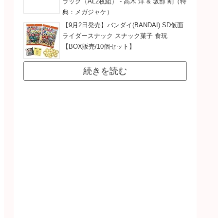
ラック（AL2枚組） - 高木 洋 & 坂部 剛（特
典：メガジャケ）
【9月2日発売】バンダイ(BANDAI) SD仮面
ライダースナック スナック菓子 食玩
【BOX販売/10個セット】
続きを読む