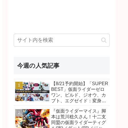
今週の人気記事
【8/21予約開始】「SUPER
BEST」仮面ライダーゼロ
ワン、ビルド、ジオウ、カ
ブト、エグゼイド：変身ベ
ルト DXビルドドライバ
『仮面ライダーマイス』脚
ー、DXネオディケイドライ
本は荒川稔久さん！十二支
バー、DXホッパーゼクター
同盟の仮面ライダーティグ
ほか12点！