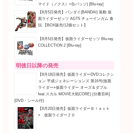
マイド（ノクス）+缶バッジ) [Blu-ray]
【8月5日発売】バンダイ(BANDAI) 装動 仮
面ライダーゼッツ AGT5 チューインガム 食
玩 【BOX販売/12個セット】
【8月5日発売】仮面ライダーゼッツ Blu-ray
COLLECTION 2 [Blu-ray]
明後日以降の発売
【8月18日発売】仮面ライダーDVDコレクシ
ョン 平成ジェネレーションズ 第16号(仮面
ライダー×仮面ライダー オーズ＆ダブル
feat.スカル MOVIE大戦CORE) [分冊百科]
(DVD・シール付)
【8月20日発売】仮面ライダーＢｌａｃｋ
× 仮面ライダーＺＯ