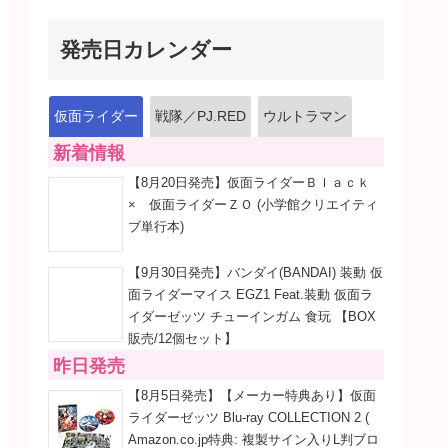
発売日カレンダー
仮面ライダー
戦隊／PJ.RED
ウルトラマン
新着情報
【8月20日発売】仮面ライダーＢｌａｃｋ
× 仮面ライダーＺＯ (小学館クリエイティ
ブ単行本)
【9月30日発売】バンダイ(BANDAI) 装動 仮
面ライダーマイス EGZ1 Feat.装動 仮面ラ
イダーゼッツ チューインガム 食玩 【BOX
販売/12個セット】
昨日発売
【8月5日発売】【メーカー特典あり】仮面
ライダーゼッツ Blu-ray COLLECTION 2 (
Amazon.co.jp特典: 複製サイン入りL判ブロ