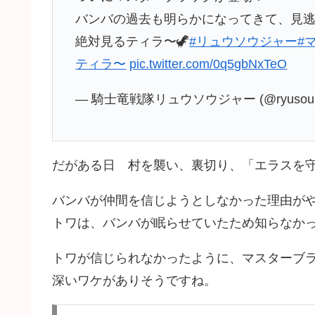
バンバの過去も明らかになってきて、見
絶対見るティラ〜🦖
#リュウソウジャー
#
ティラ〜
pic.twitter.com/0q5gbNxTeO
— 騎士竜戦隊リュウソウジャー (@ryusoulge
だがある日 村を襲い、裏切り、「エラスを
バンバが仲間を信じようとしなかった理由が
トワは、バンバが眠らせていたため知らなか
トワが信じられなかったように、マスターブ
深いワケがありそうですね。