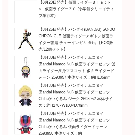
【8月20日発売】仮面ライダーＢｌａｃｋ
× 仮面ライダーＺＯ (小学館クリエイティ
ブ単行本)
【8月26日発売】バンダイ(BANDAI) SO-DO
CHRONICLE 仮面ライダーアギト／仮面ラ
イダー響鬼 チューインガム 食玩 【BOX販
売/12個セット】
【8月30日発売】バンダイナムコヌイ
(Bandai Namco Nui) 仮面ライダーゼッツ 仮
面ライダー変身マスコット 仮面ライダード
ォーン 2693957 本体サイズ：約H105mm
【8月30日発売】バンダイナムコヌイ
(Bandai Namco Nui) 仮面ライダーゼッツ
Chibiぬいぐるみ ジーク 2693952 本体サイ
ズ：約H170×W100×D70mm
【8月30日発売】バンダイナムコヌイ
(Bandai Namco Nui) 仮面ライダーゼッツ
Chibiぬいぐるみ 仮面ライダードォーン
2693950 本体サイズ：約