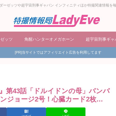
ダーゼッツや超宇宙刑事ギャバン インフィニティほか特撮関連情報を
ーゼッツ
角醒ハンターオメガホーン
超宇宙刑事ギャ
[PR]当サイトではアフィリエイト広告を利用してます
』第43話「ドルイドンの母」バンバ
ンジョージ2号！心臓カード2枚…