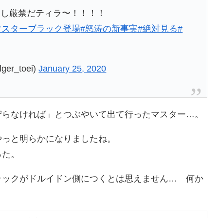
逃し厳禁だティラ〜！！！！
マスターブラック登場
#怒涛の新事実
#絶対見る
#
r_toei)
January 25, 2020
守らなければ」とつぶやいて出て行ったマスター…。
やっと明らかになりましたね。
った。
ラックがドルイドン側につくとは思えません… 何か