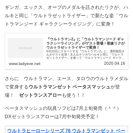
ギンガ、エックス、オーブのメダルを託されたリクが、ハ
ルキと同じ「ウルトラゼットライザー」で新たな姿「ウル
トラマンジード ギャラクシーライジング」に変身！
『ウルトラマンZ』に「ウルトラマンジード ギャ
ラクシーライジング」がゲスト登場！朝倉リクが
ウルトラゼットライザーで変身！
6月20日にスタートする『ウルトラマンZ』に、濱田龍臣さ
んがゲスト出演！主人公ナツカワハルキと同じ「ウルトラ
ゼットライザー」を使って「ウルトラマンジード ギャラク
シーライジング」に変身！『ウルトラマンZ』に濱田龍臣
2020.04.16
www.ladyeve.net
さんがゲスト出演！ウルトラ
さらに ウルトラマン、エース、タロウのウルトラメダル
で変身する
ウルトラマンゼット ベータスマッシュ
が登
場！
ゼットランスアロー
も使う！！
ベータスマッシュの玩具ソフビは7月上旬発売（＾＾）
DXゼットランスアローは7月中旬発売予定！
ウルトラヒーローシリーズ 76 ウルトラマンゼット ベー