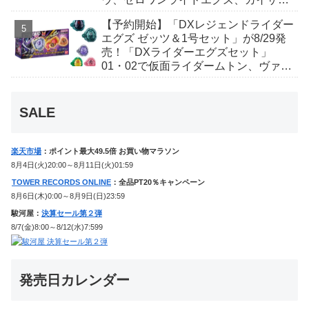
ギャレン、ディエンドシードエグズ！
【予約開始】「DXレジェンドライダー
エグズ ゼッツ＆1号セット」が8/29発
売！「DXライダーエグズセット」
01・02で仮面ライダームトン、ヴァン
ケンに変身！マイスもフォームチェン
ジ！
SALE
楽天市場
：ポイント最大49.5倍 お買い物マラソン
8月4日(火)20:00～8月11日(火)01:59
TOWER RECORDS ONLINE
：全品PT20％キャンペーン
8月6日(木)0:00～8月9日(日)23:59
駿河屋：
決算セール第２弾
8/7(金)8:00～8/12(水)7:599
発売日カレンダー