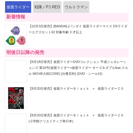
仮面ライダー
戦隊／PJ.RED
ウルトラマン
新着情報
【10月3日発売】[BANDAI] [バンダイ 仮面ライダーマイス DXライダ
ーエグズセット02 対象年齢 3 才以上
明後日以降の発売
【8月18日発売】仮面ライダーDVDコレクション 平成ジェネレーシ
ョンズ 第16号(仮面ライダー×仮面ライダー オーズ＆ダブルfeat.スカ
ル MOVIE大戦CORE) [分冊百科] (DVD・シール付)
【8月20日発売】仮面ライダーＢｌａｃｋ × 仮面ライダーＺＯ
【8月20日発売】仮面ライダーＢｌａｃｋ × 仮面ライダーＺＯ
(小学館クリエイティブ単行本)