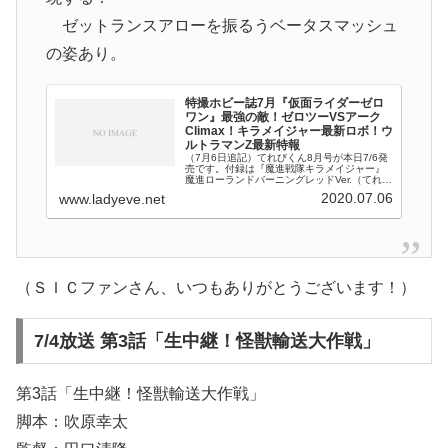
ゼットランスアローを振るうベータスマッシュ
の姿あり。
特撮ホビー誌7月『仮面ライダーゼロ
ワン』最強の敵！ゼロツーVSアーク
Climax！キラメイジャー最新ロボ！ウ
ルトラマンZ最新特報
（7月6日追記）てれびくん8月号が本日7/6発
売です。付録は『魔進戦隊キラメイジャー』
魔進ローランドバーニングレッドVer.（てれび
くん限定カラー）この記事のＳＩＣファンさ
2020.07.06
www.ladyeve.net
んコメントにて、TVくんほか掲載内容を頂い
ています。（ＳＩＣファンさ
（ＳＩＣファンさん、いつもありがとうございます！）
7/4放送 第3話「生中継！怪獣輸送大作戦」
第3話「生中継！怪獣輸送大作戦」
脚本：吹原幸太