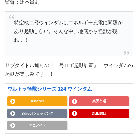
監督：辻本貴則
特空機二号ウインダムはエネルギー充電に問題が
あり起動しない。そんな中、地底から怪獣が現
れ…！
サブタイトル通りの「二号ロボ起動計画」！ウインダムの
起動が楽しみです！！
ウルトラ怪獣シリーズ 124 ウインダム
Amazon
楽天市場
Yahoo!ショッピング
DMM通販
アニメイト