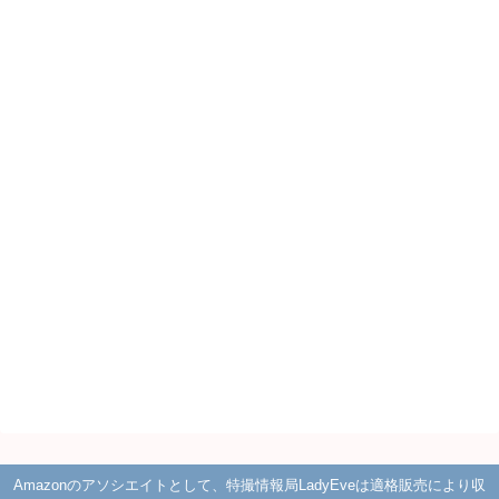
Amazonのアソシエイトとして、特撮情報局LadyEveは適格販売により収