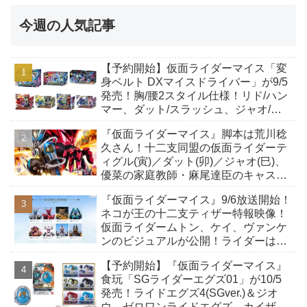
今週の人気記事
【予約開始】仮面ライダーマイス「変
身ベルト DXマイスドライバー」が9/5
発売！胸/腰2スタイル仕様！リド/ハン
マー、ダット/スラッシュ、ジャオ/バ
イト、ケイ/ショットボーンバックル
『仮面ライダーマイス』脚本は荒川稔
も！
久さん！十二支同盟の仮面ライダーテ
ィグル(寅)／ダット(卯)／ジャオ(巳)、
優菜の家庭教師・麻尾達臣のキャスト
が発表！トリガーのアキト金子隼也さ
『仮面ライダーマイス』9/6放送開始！
んも変身！
ネコが王の十二支ティザー特報映像！
仮面ライダームトン、ケイ、ヴァンケ
ンのビジュアルが公開！ライダーは子
丑寅卯辰巳午未申酉戌亥猫猫の14人⁉
【予約開始】『仮面ライダーマイス』
食玩「SGライダーエグズ01」が10/5
発売！ライドエグズ4(SGver.)＆ジオ
ウ、ゼロワンライドエグズ、カイザ、