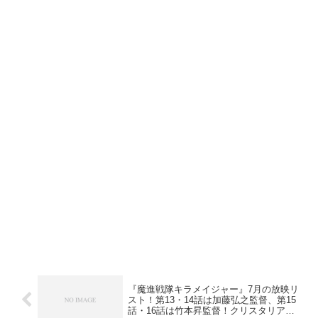
『魔進戦隊キラメイジャー』7月の放映リ
スト！第13・14話は加藤弘之監督、第15
話・16話は竹本昇監督！クリスタリア宝