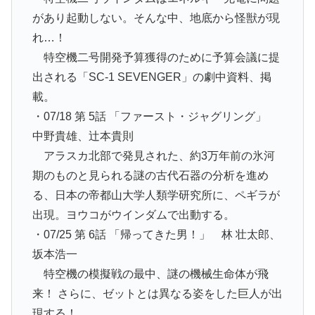
があり起動しない。そんな中、地底から怪獣が現
れ…！
特空機二号開発予算獲得のために予算会議に提
出される「SC-1 SEVENGER」の劇中資料、掲
載。
・07/18 第 5話 「ファースト・ジャグリング」
中野貴雄、辻本貴則
アラスカ北部で発見された、約3万年前の氷河
期のものと見られる謎の古代石器の分析を進め
る、日本の帝都山大学人類学研究所に、ペギラが
出現。ヨウコがウインダムで出動する。
・07/25 第 6話 「帰ってきた男！」 林 壮太郎、
坂本浩一
特空機の模擬戦の最中、謎の機械生命体が飛
来！ さらに、ゼットとは異なる姿をした巨人が出
現する！