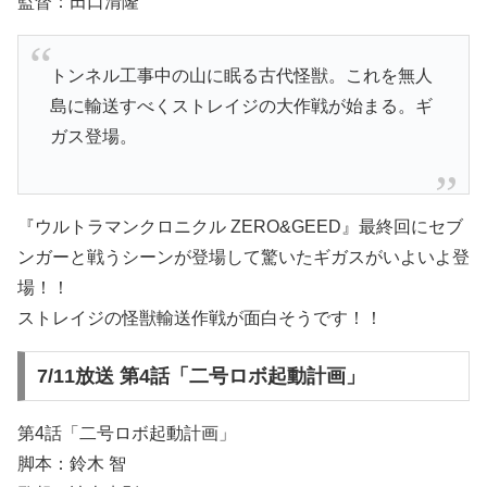
監督：田口清隆
トンネル工事中の山に眠る古代怪獣。これを無人
島に輸送すべくストレイジの大作戦が始まる。ギ
ガス登場。
『ウルトラマンクロニクル ZERO&GEED』最終回にセブ
ンガーと戦うシーンが登場して驚いたギガスがいよいよ登
場！！
ストレイジの怪獣輸送作戦が面白そうです！！
7/11放送 第4話「二号ロボ起動計画」
第4話「二号ロボ起動計画」
脚本：鈴木 智