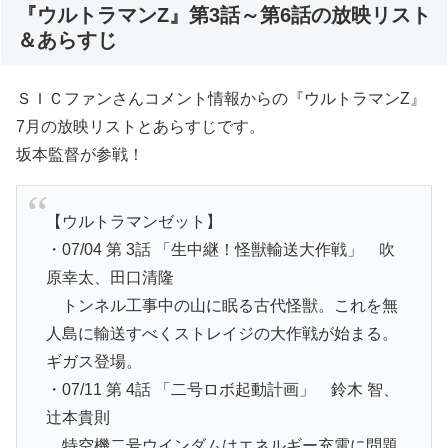
『ウルトラマンZ』第3話～第6話の放映リスト
＆あらすじ
ＳＩＣファンさんコメント情報からの『ウルトラマンZ』
7月の放映リストとあらすじです。
坂本監督が参戦！
【ウルトラマンゼット】
・07/04 第 3話 「生中継！怪獣輸送大作戦」 吹
原幸太、田口清隆
トンネル工事中の山に眠る古代怪獣。これを無
人島に輸送すべくストレイジの大作戦が始まる。
ギガス登場。
・07/11 第 4話 「二号ロボ起動計画」 鈴木 智、
辻本貴則
特空機二号ウインダムはエネルギー充電に問題