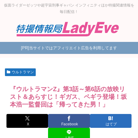
仮面ライダーゼッツや超宇宙刑事ギャバン インフィニティほか特撮関連情報を
毎日配信！
[PR]当サイトではアフィリエイト広告を利用してます
ウルトラマン
『ウルトラマンZ』第3話～第6話の放映リ
スト＆あらすじ！ギガス、ペギラ登場！坂
本浩一監督回は「帰ってきた男！」
X
Facebook
はてブ