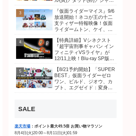
ル(寅)／ダット(卯)／ジャオ
(巳)、優菜の家庭教師・麻
『仮面ライダーマイス』9/6
尾達臣のキャストが発表！
放送開始！ネコが王の十二
トリガーのアキト金子隼也
支ティザー特報映像！仮面
さんも変身！
ライダームトン、ケイ、ヴ
ァンケンのビジュアルが公
【特典詳細】Vシネクスト
開！ライダーは子丑寅卯辰
『超宇宙刑事ギャバン イン
巳午未申酉戌亥猫猫の14
フィニティVSライヤ』が
人⁉
12/11上映！Blu-ray SP版は
「DXギャバリオンブレード
【8/21予約開始】「SUPER
(エタニティver.)」「ユカイ
BEST」仮面ライダーゼロ
ダーエモルギー」ほか豪華
ワン、ビルド、ジオウ、カ
特典付き！
ブト、エグゼイド：変身ベ
ルト DXビルドドライバ
ー、DXネオディケイドライ
バー、DXホッパーゼクター
SALE
ほか12点！
楽天市場
：ポイント最大49.5倍 お買い物マラソン
8月4日(火)20:00～8月11日(火)01:59