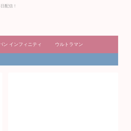
毎日配信！
バン インフィニティ
ウルトラマン