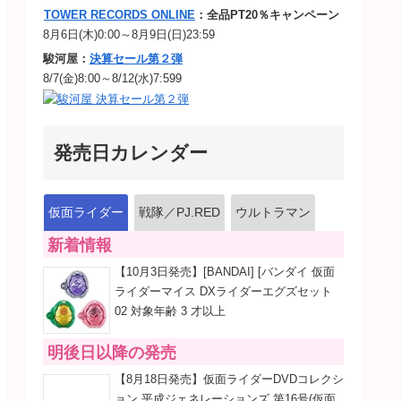
TOWER RECORDS ONLINE
：全品PT20％キャンペーン
8月6日(木)0:00～8月9日(日)23:59
駿河屋：
決算セール第２弾
8/7(金)8:00～8/12(水)7:599
発売日カレンダー
仮面ライダー
戦隊／PJ.RED
ウルトラマン
新着情報
【10月3日発売】[BANDAI] [バンダイ 仮面
ライダーマイス DXライダーエグズセット
02 対象年齢 3 才以上
明後日以降の発売
【8月18日発売】仮面ライダーDVDコレクシ
ョン 平成ジェネレーションズ 第16号(仮面