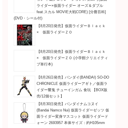
ライダー×仮面ライダー オーズ＆ダブル
feat.スカル MOVIE大戦CORE) [分冊百科]
(DVD・シール付)
【8月20日発売】仮面ライダーＢｌａｃｋ
× 仮面ライダーＺＯ
【8月20日発売】仮面ライダーＢｌａｃｋ
× 仮面ライダーＺＯ (小学館クリエイティ
ブ単行本)
【8月26日発売】バンダイ(BANDAI) SO-DO
CHRONICLE 仮面ライダーアギト／仮面ラ
イダー響鬼 チューインガム 食玩 【BOX販
売/12個セット】
【8月30日発売】バンダイナムコヌイ
(Bandai Namco Nui) 仮面ライダーゼッツ 仮
面ライダー変身マスコット 仮面ライダード
ォーン 2693957 本体サイズ：約H105mm