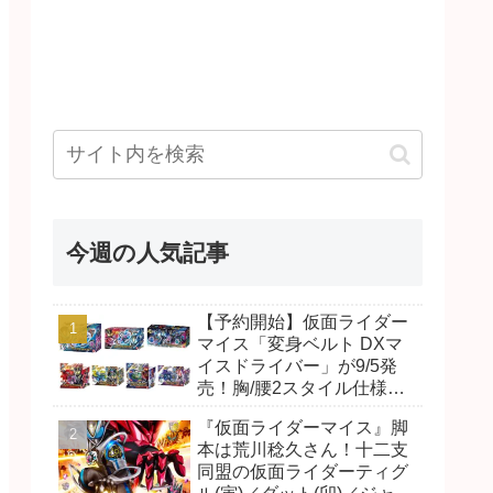
今週の人気記事
【予約開始】仮面ライダー
マイス「変身ベルト DXマ
イスドライバー」が9/5発
売！胸/腰2スタイル仕様！
リド/ハンマー、ダット/スラ
『仮面ライダーマイス』脚
ッシュ、ジャオ/バイト、ケ
本は荒川稔久さん！十二支
イ/ショットボーンバックル
同盟の仮面ライダーティグ
も！