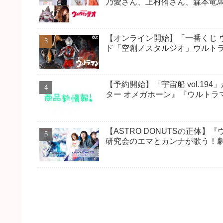
乃愛さん、上村侑さん、森本竜馬
【オンライン開始】「一番くじ ウルトラ
ド「空創ノスタルジオ」ウルト
【予約開始】「宇宙船 vol.19
ター オメガホーン』『ウルトラ
【ASTRO DONUTSの正体】『
研究会のエマとカンナが歌う！劇