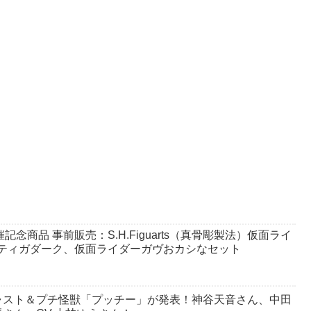
6』開催記念商品 事前販売：S.H.Figuarts（真骨彫製法）仮面ライ
T)、ティガダーク、仮面ライダーガヴおカシなセット
ャスト＆プチ怪獣「プッチー」が発表！神谷天音さん、中田