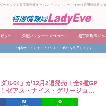
ダーゼッツや超宇宙刑事ギャバン インフィニティほか特撮関連情報を
ーゼッツ
角醒ハンターオメガホーン
超宇宙刑事ギャ
[PR]当サイトではアフィリエイト広告を利用してます
ル04」が12月2週発売！全9種GP
！ゼアス・ナイス・グリージョ…