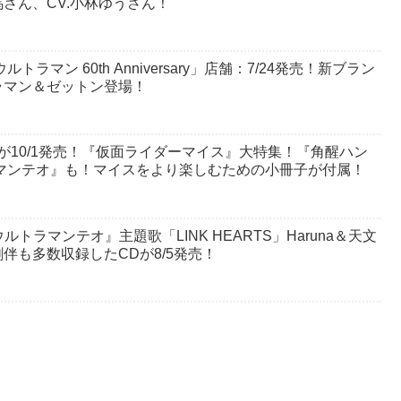
さん、CV.小林ゆうさん！
マン 60th Anniversary」店舗：7/24発売！新ブラン
ラマン＆ゼットン登場！
4」が10/1発売！『仮面ライダーマイス』大特集！『角醒ハン
マンテオ』も！マイスをより楽しむための小冊子が付属！
ウルトラマンテオ』主題歌「LINK HEARTS」Haruna＆天文
伴も多数収録したCDが8/5発売！