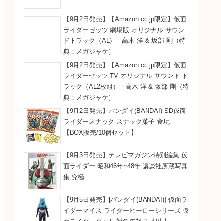
【9月2日発売】【Amazon.co.jp限定】仮面
ライダーゼッツ 劇場版 オリジナル サウン
ドトラック（AL） - 高木 洋 & 坂部 剛（特
典：メガジャケ）
【9月2日発売】【Amazon.co.jp限定】仮面
ライダーゼッツ TV オリジナル サウンド ト
ラック（AL2枚組） - 高木 洋 & 坂部 剛（特
典：メガジャケ）
【9月2日発売】バンダイ(BANDAI) SD仮面
ライダースナック スナック菓子 食玩
【BOX販売/10個セット】
【9月3日発売】テレビマガジン特別編集 仮
面ライダー 昭和46年~48年 講談社所蔵写真
集 究極
【9月5日発売】[バンダイ(BANDAI)] 仮面ラ
イダーマイス ライダーヒーローシリーズ 仮