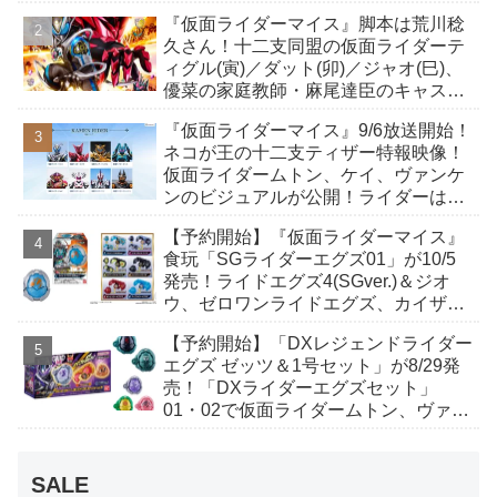
イト、ケイ/ショットボーンバックル
『仮面ライダーマイス』脚本は荒川稔
も！
久さん！十二支同盟の仮面ライダーテ
ィグル(寅)／ダット(卯)／ジャオ(巳)、
優菜の家庭教師・麻尾達臣のキャスト
が発表！トリガーのアキト金子隼也さ
『仮面ライダーマイス』9/6放送開始！
んも変身！
ネコが王の十二支ティザー特報映像！
仮面ライダームトン、ケイ、ヴァンケ
ンのビジュアルが公開！ライダーは子
丑寅卯辰巳午未申酉戌亥猫猫の14人⁉
【予約開始】『仮面ライダーマイス』
食玩「SGライダーエグズ01」が10/5
発売！ライドエグズ4(SGver.)＆ジオ
ウ、ゼロワンライドエグズ、カイザ、
ギャレン、ディエンドシードエグズ！
【予約開始】「DXレジェンドライダー
エグズ ゼッツ＆1号セット」が8/29発
売！「DXライダーエグズセット」
01・02で仮面ライダームトン、ヴァン
ケンに変身！マイスもフォームチェン
ジ！
SALE