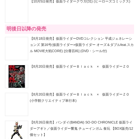
【10月5日発売】仮面ライダークウガ(31) (ヒーローズコミックス)
明後日以降の発売
【8月18日発売】仮面ライダーDVDコレクション 平成ジェネレーシ
ョンズ 第16号(仮面ライダー×仮面ライダー オーズ＆ダブルfeat.スカ
ル MOVIE大戦CORE) [分冊百科] (DVD・シール付)
【8月20日発売】仮面ライダーＢｌａｃｋ × 仮面ライダーＺＯ
【8月20日発売】仮面ライダーＢｌａｃｋ × 仮面ライダーＺＯ
(小学館クリエイティブ単行本)
【8月26日発売】バンダイ(BANDAI) SO-DO CHRONICLE 仮面ライ
ダーアギト／仮面ライダー響鬼 チューインガム 食玩 【BOX販売/12
個セット】