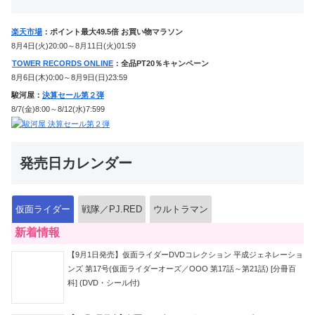
楽天市場
：ポイント最大49.5倍 お買い物マラソン
8月4日(火)20:00～8月11日(火)01:59
TOWER RECORDS ONLINE
：全品PT20％キャンペーン
8月6日(木)0:00～8月9日(日)23:59
駿河屋：
決算セール第２弾
8/7(金)8:00～8/12(水)7:599
発売日カレンダー
仮面ライダー
戦隊／PJ.RED
ウルトラマン
新着情報
【9月1日発売】仮面ライダーDVDコレクション 平成ジェネレーショ
ンズ 第17号(仮面ライダーオーズ／OOO 第17話～第21話) [分冊百
科] (DVD・シール付)