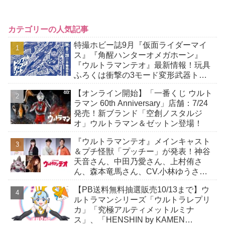
カテゴリーの人気記事
特撮ホビー誌9月『仮面ライダーマイ
ス』『角醒ハンターオメガホーン』
『ウルトラマンテオ』最新情報！玩具
ふろくは衝撃の3モード変形武器トリ
プルチェンジソード！
【オンライン開始】「一番くじ ウルト
ラマン 60th Anniversary」店舗：7/24
発売！新ブランド「空創ノスタルジ
オ」ウルトラマン＆ゼットン登場！
『ウルトラマンテオ』メインキャスト
＆プチ怪獣「プッチー」が発表！神谷
天音さん、中田乃愛さん、上村侑さ
ん、森本竜馬さん、CV.小林ゆうさ
ん！
【PB送料無料抽選販売10/13まで】ウ
ルトラマンシリーズ「ウルトラレプリ
カ」「究極アルティメットルミナ
ス」、「HENSHIN by KAMEN