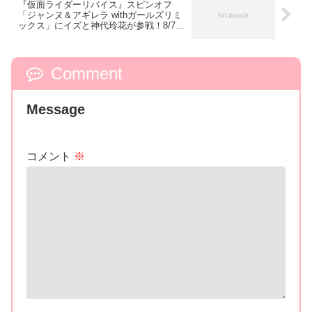
『仮面ライダーリバイス』スピンオフ
「ジャンヌ＆アギレラ withガールズリミ
ックス」にイズと神代玲花が参戦！8/7配
信開始全3話
Comment
Message
コメント
※