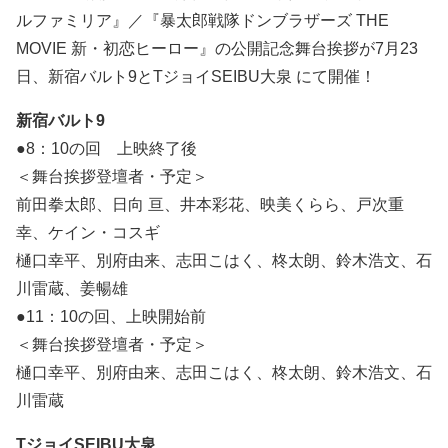
ルファミリア』／『暴太郎戦隊ドンブラザーズ THE
MOVIE 新・初恋ヒーロー』の公開記念舞台挨拶が7月23
日、新宿バルト9とTジョイSEIBU大泉 にて開催！
新宿バルト9
●8：10の回 上映終了後
＜舞台挨拶登壇者・予定＞
前田拳太郎、日向 亘、井本彩花、映美くらら、戸次重
幸、ケイン・コスギ
樋口幸平、別府由来、志田こはく、柊太朗、鈴木浩文、石
川雷蔵、姜暢雄
●11：10の回、上映開始前
＜舞台挨拶登壇者・予定＞
樋口幸平、別府由来、志田こはく、柊太朗、鈴木浩文、石
川雷蔵
TジョイSEIBU大泉