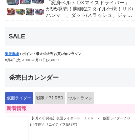
「変身ベルト DXマイスドライバー」
が9/5発売！胸/腰2スタイル仕様！リド/
ハンマー、ダット/スラッシュ、ジャ
オ/バイト、ケイ/ショットボーンバッ
クルも！
SALE
楽天市場
：ポイント最大49.5倍 お買い物マラソン
8月4日(火)20:00～8月11日(火)01:59
発売日カレンダー
仮面ライダー
戦隊／PJ.RED
ウルトラマン
新着情報
【8月20日発売】仮面ライダーＢｌａｃｋ × 仮面ライダーＺＯ
(小学館クリエイティブ単行本)