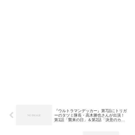
『ウルトラマンデッカー』第7話にトリガ
ーのタツミ隊長・高木勝也さんが出演！
第1話「襲来の日」＆第2話「決意のカナ
タ」予告！