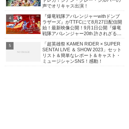
トレカ！シアン・グレー・シルバーの
声でオリキャス出演！
『爆竜戦隊アバレンジャーwithドンブ
ラザーズ』がTTFCにて8月27日配信開
始！最新映像公開！9月1日公開『爆竜
戦隊アバレンジャー20th 許されざるア
バレ』完成披露舞台挨拶が8月17日開
「超英雄祭 KAMEN RIDER × SUPER
催！
SENTAI LIVE ＆ SHOW 2023」セット
リスト＆簡単なレポート＆キャスト・
ミュージシャンSNS！感動！