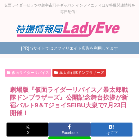
仮面ライダーゼッツや超宇宙刑事ギャバン インフィニティほか特撮関連情報を
毎日配信！
[PR]当サイトではアフィリエイト広告を利用してます
仮面ライダーリバイス
暴太郎戦隊ドンブラザーズ
劇場版『仮面ライダーリバイス／暴太郎戦
隊ドンブラザーズ』公開記念舞台挨拶が新
宿バルト9＆TジョイSEIBU大泉で7月23日
開催！
X
Facebook
はてブ