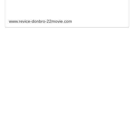
www.revice-donbro-22movie.com