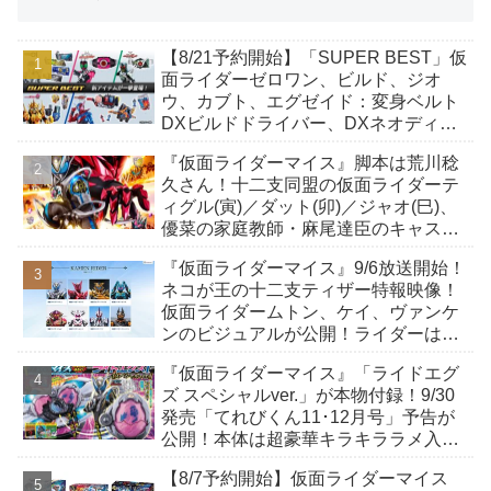
【8/21予約開始】「SUPER BEST」仮
面ライダーゼロワン、ビルド、ジオ
ウ、カブト、エグゼイド：変身ベルト
DXビルドドライバー、DXネオディケ
イドライバー、DXホッパーゼクターほ
『仮面ライダーマイス』脚本は荒川稔
か12点！
久さん！十二支同盟の仮面ライダーテ
ィグル(寅)／ダット(卯)／ジャオ(巳)、
優菜の家庭教師・麻尾達臣のキャスト
が発表！トリガーのアキト金子隼也さ
『仮面ライダーマイス』9/6放送開始！
んも変身！
ネコが王の十二支ティザー特報映像！
仮面ライダームトン、ケイ、ヴァンケ
ンのビジュアルが公開！ライダーは子
丑寅卯辰巳午未申酉戌亥猫猫の14人⁉
『仮面ライダーマイス』「ライドエグ
ズ スペシャルver.」が本物付録！9/30
発売「てれびくん11･12月号」予告が
公開！本体は超豪華キラキララメ入
り！変身ベルトにセットすれば特別な
【8/7予約開始】仮面ライダーマイス
音声が！