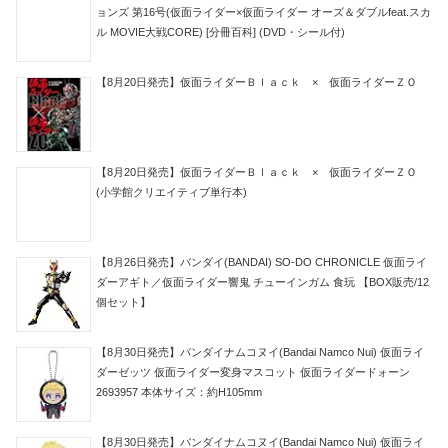
ョンズ 第16号(仮面ライダー×仮面ライダー オーズ＆ダブルfeat.スカ
ル MOVIE大戦CORE) [分冊百科] (DVD・シール付)
【8月20日発売】仮面ライダーＢｌａｃｋ × 仮面ライダーＺＯ
【8月20日発売】仮面ライダーＢｌａｃｋ × 仮面ライダーＺＯ
(小学館クリエイティブ単行本)
【8月26日発売】バンダイ(BANDAI) SO-DO CHRONICLE 仮面ライ
ダーアギト／仮面ライダー響鬼 チューインガム 食玩 【BOX販売/12
個セット】
【8月30日発売】バンダイナムコヌイ(Bandai Namco Nui) 仮面ライ
ダーゼッツ 仮面ライダー変身マスコット 仮面ライダードォーン
2693957 本体サイズ：約H105mm
【8月30日発売】バンダイナムコヌイ(Bandai Namco Nui) 仮面ライ