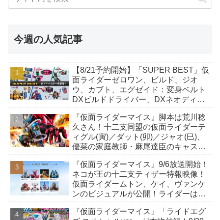
今週の人気記事
【8/21予約開始】「SUPER BEST」仮
面ライダーゼロワン、ビルド、ジオ
ウ、カブト、エグゼイド：変身ベルト
DXビルドドライバー、DXネオディケ
イドライバー、DXホッパーゼクターほ
『仮面ライダーマイス』脚本は荒川稔
か12点！
久さん！十二支同盟の仮面ライダーテ
ィグル(寅)／ダット(卯)／ジャオ(巳)、
優菜の家庭教師・麻尾達臣のキャスト
が発表！トリガーのアキト金子隼也さ
『仮面ライダーマイス』9/6放送開始！
んも変身！
ネコが王の十二支ティザー特報映像！
仮面ライダームトン、ケイ、ヴァンケ
ンのビジュアルが公開！ライダーは子
丑寅卯辰巳午未申酉戌亥猫猫の14人⁉
『仮面ライダーマイス』「ライドエグ