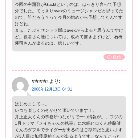
今回の主題歌がGacktというのは、はっきり言って予想
外でした。てっきりavexのミュージシャンだと思ってた
ので、誰だろう？って今月の始めから予想してたんです
けどね。
まぁ、たぶんサントラ版はavexから出ると思うんですけ
ど。役者さん達については、改めて書きますけど、石橋
蓮司さんが出るのは、嬉しいです。
返信
minmin
より:
2008年12月13日 04:01
はじめまして～。
いつも楽しくのぞかせて頂いています！。
井上正大くんの事務所つながりで一つ情報が。。フジの
1月ドラマ『メイちゃんの執事』に水嶋ヒロくん佐藤健
くんのダブルでライダーが出るのはご存知だと思います
が3人目に加藤慶祐くんが出るようです。なんてこった