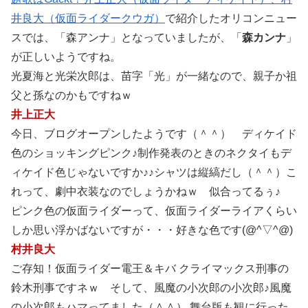
井良大（仮面ライダークウガ）
で紹介したオリコンニュー
スでは、「森アンナ」となっていましたが、「
森カンナ
」
が正しいようですね。
光夏海と光栄次郎は、苗字「光」が一緒なので、親子か祖
父と孫なのかもですねｗ
井上正大
今日、ブログオープンしたようです（＾＾） ディケイド
色のショッキングピンク♪制作発表のときのネクタイもデ
ィケイド色じゃないですか♪♪シャツは縦縞だし（＾＾）こ
れって、劇中衣装なのでしょうかねｗ 似合ってるぅ♪
ピンク色の仮面ライダーって、仮面ライダーライアくらい
しか思い浮かばないですが・・・好きな色です(@^▽^@)
村井良大
ご存知！仮面ライダー電王＆キバ クライマックス刑事の
鈴木刑事ですネｗ そして、風魔の小次郎の小次郎♪風魔
の小次郎もハマってました（＾＾） 舞台版も観に行った