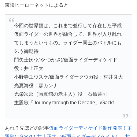
東映ヒーローネットによると
今回の世界観は、これまで並行して存在した平成
仮面ライダーの世界が融合して、世界が入り乱れ
てしまうというもの。ライダー同士のバトルにも
乞う御期待！
門矢士(かどや つかさ)/仮面ライダーディケイド
役：井上正大
小野寺ユウスケ/仮面ライダークウガ役：村井良大
光夏海役：森カンナ
光栄次郎（写真館の老主人）役：石橋蓮司
主題歌「Journey through the Decade」/Gackt
あれ？先ほどの記事
仮面ライダーディケイド制作発表！主
題歌はGackt！井上正大（仮面ライダーディケイド）、村