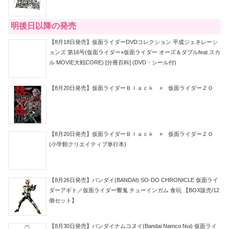
明後日以降の発売
【8月18日発売】仮面ライダーDVDコレクション 平成ジェネレーシ
ョンズ 第16号(仮面ライダー×仮面ライダー オーズ＆ダブルfeat.スカ
ル MOVIE大戦CORE) [分冊百科] (DVD・シール付)
【8月20日発売】仮面ライダーＢｌａｃｋ × 仮面ライダーＺＯ
【8月20日発売】仮面ライダーＢｌａｃｋ × 仮面ライダーＺＯ
(小学館クリエイティブ単行本)
【8月26日発売】バンダイ(BANDAI) SO-DO CHRONICLE 仮面ライ
ダーアギト／仮面ライダー響鬼 チューインガム 食玩 【BOX販売/12
個セット】
【8月30日発売】バンダイナムコヌイ(Bandai Namco Nui) 仮面ライ