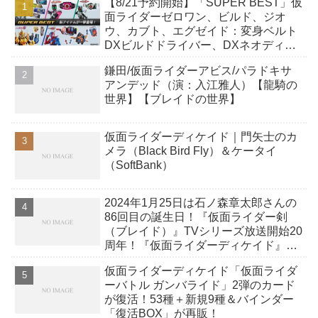
【8/21予約開始】「SUPER BEST」仮
面ライダーゼロワン、ビルド、ジオ
ウ、カブト、エグゼイド：変身ベルト
DXビルドドライバー、DXネオディケ
イドライバー、DXホッパーゼクターほ
鎌田/仮面ライダーアビス/パラドキサ
か12点！
アンデッド（演：入江雅人）【龍騎の
世界】【ブレイドの世界】
仮面ライダーディケイド｜門矢士のカ
メラ（Black Bird Fly）＆ケータイ
（SoftBank）
2024年1月25日は石ノ森章太郎さんの
86回目の誕生日！『仮面ライダー剣
（ブレイド）』TVシリーズ放送開始20
周年！『仮面ライダーディケイド』15
周年！おめでとうございます！
仮面ライダーディケイド「仮面ライダ
ーバトル ガンバライド」2弾のカード
が復活！53種＋新規9種＆バインダー
「復活BOX」が再販！