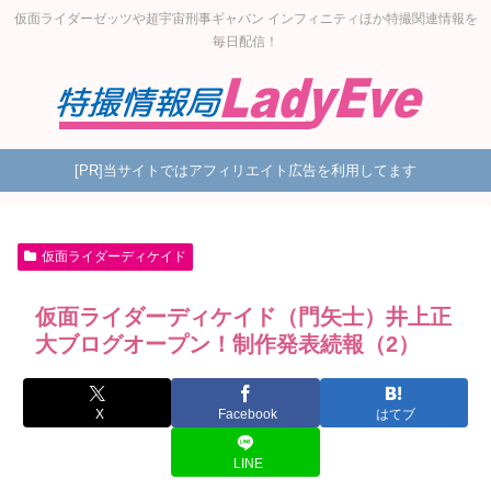
仮面ライダーゼッツや超宇宙刑事ギャバン インフィニティほか特撮関連情報を
毎日配信！
[PR]当サイトではアフィリエイト広告を利用してます
仮面ライダーディケイド
仮面ライダーディケイド（門矢士）井上正
大ブログオープン！制作発表続報（2）
X
Facebook
はてブ
LINE