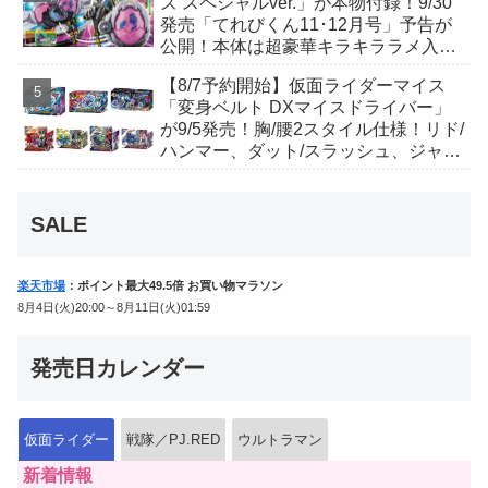
ズ スペシャルver.」が本物付録！9/30
発売「てれびくん11･12月号」予告が
公開！本体は超豪華キラキララメ入
り！変身ベルトにセットすれば特別な
【8/7予約開始】仮面ライダーマイス
音声が！
「変身ベルト DXマイスドライバー」
が9/5発売！胸/腰2スタイル仕様！リド/
ハンマー、ダット/スラッシュ、ジャ
オ/バイト、ケイ/ショットボーンバッ
クルも！
SALE
楽天市場
：ポイント最大49.5倍 お買い物マラソン
8月4日(火)20:00～8月11日(火)01:59
発売日カレンダー
仮面ライダー
戦隊／PJ.RED
ウルトラマン
新着情報